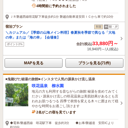
4時間前に予約されました
ＪＲ磐越西線咲花駅下車徒歩約1分 磐越自動車道安田ＩＣから車で約10分
宿泊プラン
和室
朝・夕
＼カジュアル／【季節の山海メイン料理】春夏秋冬季節で異なる「大地
の幸」または「海の幸」【会場食】
33,880円～
合計(税込)
ポイント2%
16,940円～/人(税込)
MAPを見る
プランを見る(71件)
■鬼鄙びた秘湯の旅館■インスタで人気の源泉かけ流し温泉
咲花温泉 柳水園
地元の方も利用する昔ながらの旅館 秘湯を攻めてみてく
ださい 源泉かけ流しの咲花温泉は美肌効果があるとも言
われお肌つるつる 四季で表情を変える木々に囲まれて穏
やかな時間をお過ごし頂けます
2名がこの宿を見ています
◆電車/磐越西線 咲花駅下車 徒歩約3分 ◆お車/磐越道 安田ICより
約10分