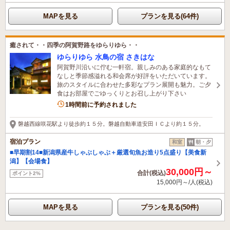
MAPを見る
プランを見る(64件)
癒されて・・四季の阿賀野路をゆらりゆら・・
ゆらりゆら 水鳥の宿 さきはな
阿賀野川沿いに佇む一軒宿。親しみのある家庭的なもて
なしと季節感溢れる和会席が好評をいただいています。
旅のスタイルに合わせた多彩なプラン展開も魅力。ご夕
食はお部屋でごゆっくりとお召し上がり下さい
1時間前に予約されました
磐越西線咲花駅より徒歩約１５分。磐越自動車道安田ＩＣより約１５分。
宿泊プラン
和室
朝・夕
■早期割14■新潟県産牛しゃぶしゃぶ＋厳選旬魚お造り5点盛り【美食新
潟】【会場食】
30,000円～
合計(税込)
ポイント2%
15,000円～/人(税込)
MAPを見る
プランを見る(50件)