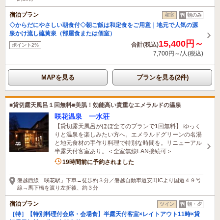
宿泊プラン
和室
朝のみ
◇からだにやさしい朝食付◇朝ご飯は和定食をご用意｜地元で人気の源
泉かけ流し硫黄泉（部屋食または個室）
15,400円～
合計(税込)
ポイント2%
7,700円～/人(税込)
MAPを見る
プランを見る(2件)
■貸切露天風呂１回無料■美肌！効能高い貴重なエメラルドの温泉
咲花温泉 一水荘
【貸切露天風呂がほぼ全てのプランで1回無料】 ゆっく
りと温泉を楽しみたい方へ。エメラルドグリーンの名湯
と地元食材の手作り料理で特別な時間を。リニューアル
半露天付客室あり。＜全室無線LAN接続可＞
3名がこの宿を見ています
19時間前に予約されました
磐越西線「咲花駅」下車→徒歩約３分／磐越自動車道安田ICより国道４９号
線→馬下橋を渡り左折後、約３分
宿泊プラン
ツイン
朝・夕
［特］【特別料理付会席・会場食】半露天付客室×レイトアウト11時×貸