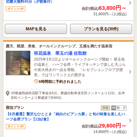
切露天無料45分（夕朝食付）
63,800円～
合計(税込)
ポイントUP
31,900円～/人(税込)
MAPを見る
プランを見る(30件)
露天、眺望、美食、オールインクルーシブ、五感を満たす温泉宿
咲花温泉 翠玉の湯 佐取館
2025年3月1日よりオールインクルーシブ開始！ 翠玉色
の温泉と、ハーフ会席・ライブキッチンで楽しむ天ぷら
や炭火焼きの一品を堪能。 「レセプションフロア沙渡
里」ではワンランク上の贅沢を
5名がこの宿を見ています
6時間前に予約されました
JR磐越西線咲花駅下車徒歩5分。磐越自動車道安田インターより12分。会津
若松インターより磐越道で約60分。
宿泊プラン
和室
朝・夕
【8月厳選】贅沢なひととき「純白のビアンカ豚」と旬の味覚を楽しむハ
ーフ会席プラン【1泊2食】
29,600円～
合計(税込)
ポイントUP
14,800円～/人(税込)