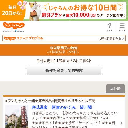
じゃらん
お得な特典をみる
咲花駅周辺の旅館
の 検索結果（
5
/
5
軒）
日付未定1泊 1部屋 大人2名 子供0名
条件を変更して再検索
近い順
■ワンちゃんと一緒★露天風呂×阿賀野川のリラックス空間
咲花温泉 阿賀のめぐみ 望川閣
お食事がこだわり！新潟の恵みをたくさん詰め込んでい
ます！ ★★★部屋：4.5 ★★★料理（夕食）：4.4
★★★風呂：4.6 ★★★接客・サービス：4.7 ★★★料
理（朝食）：4.3 ★★★清潔感：4.5
1名がこの宿を見ています