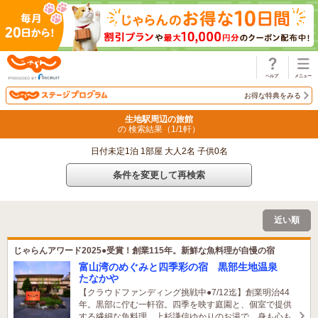
じゃらん
お得な特典をみる
生地駅周辺の旅館
の 検索結果（
1
/
1
軒）
日付未定1泊 1部屋 大人2名 子供0名
条件を変更して再検索
近い順
じゃらんアワード2025●受賞！創業115年。新鮮な魚料理が自慢の宿
富山湾のめぐみと四季彩の宿 黒部生地温泉
たなかや
【クラウドファンディング挑戦中●7/12迄】創業明治44
年。黒部に佇む一軒宿。四季を映す庭園と、個室で提供
する繊細な魚料理、上杉謙信ゆかりのお湯で、身も心も