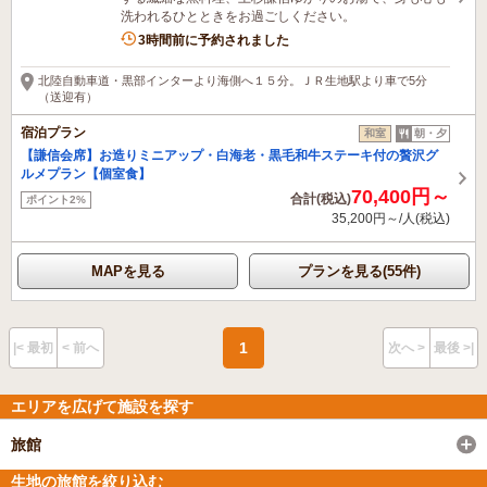
洗われるひとときをお過ごしください。
3時間前に予約されました
北陸自動車道・黒部インターより海側へ１５分。ＪＲ生地駅より車で5分
（送迎有）
宿泊プラン
和室
朝・夕
【謙信会席】お造りミニアップ・白海老・黒毛和牛ステーキ付の贅沢グ
ルメプラン【個室食】
70,400円～
合計(税込)
ポイント2%
35,200円～/人(税込)
MAPを見る
プランを見る(55件)
1
|< 最初
< 前へ
次へ >
最後 >|
エリアを広げて施設を探す
旅館
生地の旅館を絞り込む