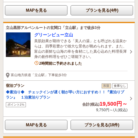
MAPを見る
プランを見る(4件)
立山黒部アルペンルートの玄関口「立山駅」まで徒歩3分
グリーンビュー立山
美肌効果が期待できる「美人の湯」とも呼ばれる温泉か
らは、四季彩豊かで雄大な景色が眺められます。また、
富山の新鮮な山海の幸を食材にした真心込めた料理長渾
身の創作料理をぜひご堪能下さい。
3名がこの宿を見ています
2時間前に予約されました
富山地方鉄道「立山駅」下車徒歩3分
宿泊プラン
和室
食事なし
◆素泊り◆ チェックインが遅く朝が早い方におすすめ！！『素泊りプ
ラン』 １泊素泊りプラン
19,500円～
合計(税込)
ポイント2%
9,750円～/人(税込)
MAPを見る
プランを見る(18件)