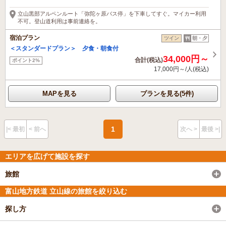
立山黒部アルペンルート「弥陀ヶ原バス停」を下車してすぐ。マイカー利用
不可。登山道利用は事前連絡を。
宿泊プラン
ツイン
朝・夕
＜スタンダードプラン＞ 夕食・朝食付
34,000円～
合計(税込)
ポイント2%
17,000円～/人(税込)
MAPを見る
プランを見る(5件)
1
|< 最初
< 前へ
次へ >
最後 >|
エリアを広げて施設を探す
旅館
富山地方鉄道 立山線の旅館を絞り込む
探し方