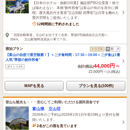
【日本のホテル・旅館100選】施設部門82位受賞！他で
は味わえない、本格"創作和食"は富山の旬のを存分に満
喫。露天風呂付き客室"立山別邸 四季彩"は日常を離れた
贅沢空間をご提供いたします。
2名がこの宿を見ています
12時間前に予約されました
「北陸自動車道」立山ICを出てすぐ右折、県道6号線経由立山方面へ
25km。 立山駅無料送迎あり車で７分。
宿泊プラン
トリプル
朝・夕
【富山の自然で星空観察！】＜ご夕食時間：17:30～19:00＞ご夕食は1番
人気"季節の創作和食"
44,000円～
合計(税込)
ポイント2%
22,000円～/人(税込)
MAPを見る
プランを見る(100件)
登山も観光も・・・安心してご利用いただける国民宿舎です
富山県 立山荘
2026年のご予約は2026年2月1日午前10時より受付を開
始いたします。
2名がこの宿を見ています