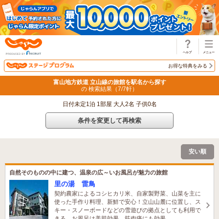
じゃらん
お得な特典をみる
富山地方鉄道 立山線の旅館を駅名から探す
の 検索結果（
7
/
7
軒）
日付未定1泊 1部屋 大人2名 子供0名
条件を変更して再検索
安い順
自然そのものの中に建つ、温泉の広～いお風呂が魅力の旅館
里の湯 雷鳥
契約農家によるコシヒカリ米、自家製野菜、山菜を主に
使った手作り料理、新鮮で安心！立山山麓に位置し、ス
キー・スノーボードなどの雪遊びの拠点としても利用で
きる。お風呂は美肌効果、筋肉痛にも効果