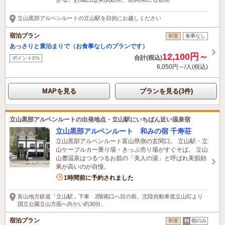
立山黒部アルペンルートの立山駅を目的にお越しください
宿泊プラン
和室
食事なし
あっさりと素泊まりで（お食事なしのプランです）
12,100円～
合計(税込)
ポイント2%
6,050円～/人(税込)
MAPを見る
プランを見る(3件)
立山黒部アルペンルートの出発地点・立山駅にいちばん近い温泉宿
立山黒部アルペンルート 和みの宿 千寿荘
立山黒部アルペンルート富山県側の玄関口。 立山駅・立
山ケーブルカー乗り場・きっぷ売り場がすぐそば。 立山
山麓温泉はつるつるお肌の「美人の湯」と呼ばれ美肌効
果が高いのが自慢。
1時間前に予約されました
富山地方鉄道「立山駅」下車 2階南口へ目の前。北陸自動車道立山ICより
国立公園立山方面へ向かい約30分。
宿泊プラン
和室
朝のみ