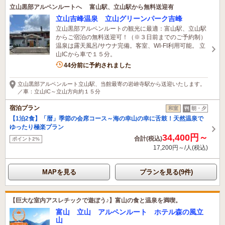
立山黒部アルペンルートへ 富山駅、立山駅から無料送迎有
立山吉峰温泉 立山グリーンパーク吉峰
立山黒部アルペンルートの観光に最適：富山駅、立山駅
からご宿泊の無料送迎可！（※３日前までのご予約制）
温泉は露天風呂/サウナ完備。客室、WI-FI利用可能。 立
山ICから車で１５分。
1名がこの宿を見ています
44分前に予約されました
立山黒部アルペンルート立山駅、当館最寄の岩峅寺駅から送迎いたします。
／車：立山IC～立山方向約１５分
宿泊プラン
和室
朝・夕
【1泊2食】「暦」季節の会席コース～海の幸山の幸に舌鼓！天然温泉で
ゆったり極楽プラン
34,400円～
合計(税込)
ポイント2%
17,200円～/人(税込)
MAPを見る
プランを見る(9件)
【巨大な室内アスレチックで遊ぼう♪】富山の食と温泉を満喫。
富山 立山 アルペンルート ホテル森の風立
山