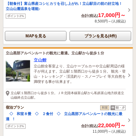
【朝食付】富山県産コシヒカリを召し上がれ！立山駅目の前の好立地！
立山山麓温泉を堪能♪
17,000円～
合計(税込)
ポイント2%
8,500円～/人(税込)
MAPを見る
プランを見る(4件)
立山黒部アルペンルートの観光に最適。立山駅から徒歩１分
立山館
立山館全客室より、立山ケーブルカーや立山駅周辺の様
子が伺えます。立山駅１階西口から徒歩１分。 観光・登
山・トレッキング・渓流釣り・スノープレイ 等大自然を
満喫する事が出来ます。
立山駅１階西口から徒歩１分。ＪＲ北陸本線富山駅から私鉄富山地方鉄道立
山線終点立山駅。
宿泊プラン
和室
朝・夕
◇ 和室８畳 ◇ ２食付 ◇ 立山黒部アルペンルートの観光に最
適 !
22,000円～
合計(税込)
ポイント2%
11,000円～/人(税込)