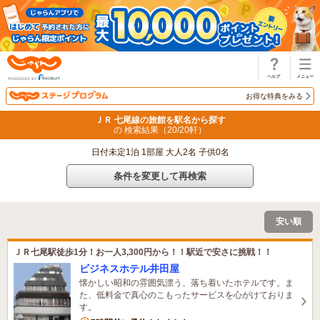
じゃらん
お得な特典をみる
ＪＲ 七尾線の旅館を駅名から探す
の 検索結果（
20
/
20
軒）
日付未定1泊 1部屋 大人2名 子供0名
条件を変更して再検索
安い順
ＪＲ七尾駅徒歩1分！お一人3,300円から！！駅近で安さに挑戦！！
ビジネスホテル井田屋
懐かしい昭和の雰囲気漂う、落ち着いたホテルです。ま
た、低料金で真心のこもったサービスを心がけておりま
す。