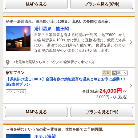
MAPを見る
プランを見る(87件)
秘湯―湯川温泉。源泉掛け流し100％、山あいの長閑な温泉宿。
湯川温泉 龍王閣
自噴の自家源泉を有する秘湯の一見宿。 地下600mから
の自然源泉を100％かけ流しで直接浴槽に。飲用入浴共
にOK、湯治でのご利用も可能です。 良質な湯とのどか
な山里の風景が心と体をじんわりと癒します。
JR七尾線七尾駅から車で15分／JR金沢駅から車で90分
宿泊プラン
和室
朝・夕
【源泉掛け流し100％】全国有数の効能豊富な温泉と魚とお米に感動！1
泊2食付プラン
24,000円～
合計(税込)
ポイント2%
12,000円～/人(税込)
MAPを見る
プランを見る(1件)
～海を望むという名の宿～震災後、休館を経てご予約再開。
ホテル海望