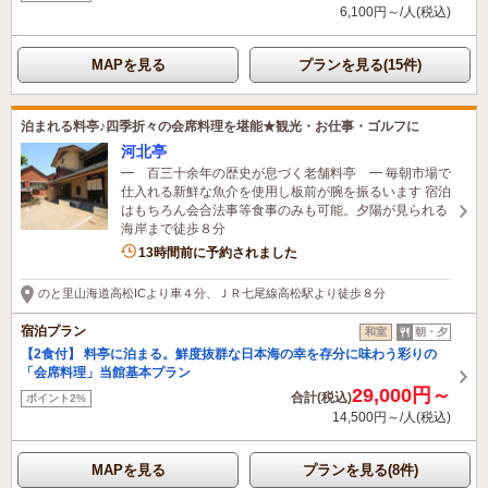
6,100円～/人(税込)
MAPを見る
プランを見る(15件)
泊まれる料亭♪四季折々の会席料理を堪能★観光・お仕事・ゴルフに
河北亭
━ 百三十余年の歴史が息づく老舗料亭 ━ 毎朝市場で
仕入れる新鮮な魚介を使用し板前が腕を振るいます 宿泊
はもちろん会合法事等食事のみも可能。夕陽が見られる
海岸まで徒歩８分
13時間前に予約されました
のと里山海道高松ICより車４分、ＪＲ七尾線高松駅より徒歩８分
宿泊プラン
和室
朝・夕
【2食付】 料亭に泊まる。鮮度抜群な日本海の幸を存分に味わう彩りの
「会席料理」当館基本プラン
29,000円～
合計(税込)
ポイント2%
14,500円～/人(税込)
MAPを見る
プランを見る(8件)