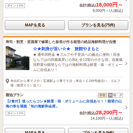
18,000円～
合計(税込)
ポイント2%
9,000円～/人(税込)
MAPを見る
プランを見る(75件)
寿司・割烹・居酒屋で修業した板長が作る能登の絶品海鮮料理が自慢
☆★刺身が旨い☆★ 旅館やまもと
★ 通年同料金 ★ゴルフや千里浜への拠点に便利！田舎
ならではの田園風景に心和む全13室の小さな宿。自家栽
培野菜や能登ならではの海鮮料理は鮮度・味・ボリュー
ムに自信あり！
米出ICから車で２分！宝達駅より車で５分（米出ＩＣ249号線沿い、ゴルフ
場（能登ＣＣ）近く）
宿泊プラン
和室
朝・夕
【2食付】迷ったらコレ★鮮度・味・ボリュームに自信あり！！能登の山
海の幸を堪能「旬の海鮮和会席」
28,200円～
合計(税込)
ポイント2%
14,100円～/人(税込)
MAPを見る
プランを見る(9件)