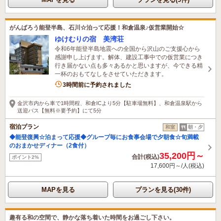
がんばろう能登半島、石川☆泊って応援！和倉温泉♪仮営業開始☆
ゆけむりの宿 美湾荘
令和6年能登半島地震への全国から沢山のご支援心から
感謝申し上げます。解体、建設工事中での仮営業につき
行き届かない点も多々あるかと思いますが、今できる精
一杯のおもてなしをさせていただきます。
4名がこの宿を見ています
3時間前に予約されました
金沢市内から車で1時間程、和倉ICより5分【駐車場無料】、和倉温泉駅から
送迎バス【無料※要予約】にて5分
宿泊プラン
和室
朝・夕
◆能登復興☆泊まって応援◆グループ毎にお食事会場で夕朝食☆旬満載
のおまかせディナー（2食付）
35,200円～
合計(税込)
ポイント2%
17,600円～/人(税込)
MAPを見る
プランを見る(30件)
趣有る和の空間で、静かな落ち着いた時間をお過ごし下さい。