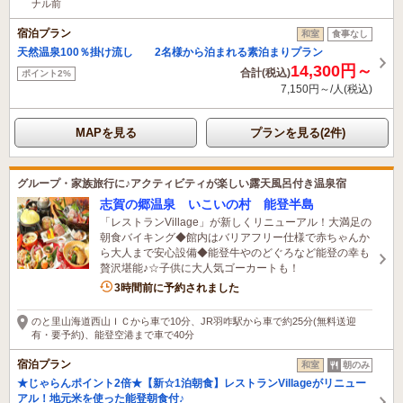
ナル前
宿泊プラン
和室
食事なし
天然温泉100％掛け流し 2名様から泊まれる素泊まりプラン
14,300円～
合計(税込)
ポイント2%
7,150円～/人(税込)
MAPを見る
プランを見る(2件)
グループ・家族旅行に♪アクティビティが楽しい露天風呂付き温泉宿
志賀の郷温泉 いこいの村 能登半島
「レストランVillage」が新しくリニューアル！大満足の
朝食バイキング◆館内はバリアフリー仕様で赤ちゃんか
ら大人まで安心設備◆能登牛やのどぐろなど能登の幸も
贅沢堪能♪☆子供に大人気ゴーカートも！
2名がこの宿を見ています
3時間前に予約されました
のと里山海道西山ＩＣから車で10分、JR羽咋駅から車で約25分(無料送迎
有・要予約)、能登空港まで車で40分
宿泊プラン
和室
朝のみ
★じゃらんポイント2倍★【新☆1泊朝食】レストランVillageがリニュー
アル！地元米を使った能登朝食付♪