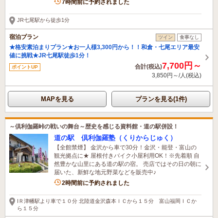
7時間前に予約されました
JR七尾駅から徒歩1分
宿泊プラン
ツイン
食事なし
★格安素泊まりプラン★お一人様3,300円から！！和倉・七尾エリア最安
値に挑戦★JR七尾駅徒歩1分！
7,700円～
合計(税込)
ポイントUP
3,850円～/人(税込)
MAPを見る
プランを見る(1件)
～倶利伽羅峠の戦いの舞台～歴史を感じる資料館・道の駅併設！
道の駅 倶利伽羅塾（くりからじゅく）
【全館禁煙】 金沢から車で30分！金沢・能登・富山の
観光拠点に★ 屋根付きバイク小屋利用OK！※先着順 自
然豊かな山里にある道の駅の宿。 売店ではその日の朝に
届いた、新鮮な地元野菜などを販売中♪
1名がこの宿を見ています
2時間前に予約されました
IＲ津幡駅より車で１０分 北陸道金沢森本ＩＣから１５分 富山福岡ＩＣか
ら１５分