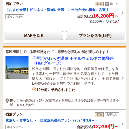
宿泊プラン
和室
朝・夕
【おまかせ膳】ビジネス・観光に最適！ご当地自慢の和食に舌鼓！
16,200円～
合計(税込)
ポイント2%
8,100円～/人(税込)
MAPを見る
プランを見る(16件)
毎晩清掃している新鮮湧きたて、源泉かけ流しの湯が楽しめます！
千里浜やわらぎ温泉 ホテルウェルネス能登路
（HMIグループ）
松風と潮騒に囲まれた閑静な地に自家源泉かけ流しを有
する素朴な一軒宿。能登の旅の気楽な宿として、また日
帰り入浴施設としてもご利用いただけます。 全館で無線
LAN(Wi-Fi)接続を無料でご利用可能です。
3名がこの宿を見ています
19分前に予約されました
IRいしかわ鉄道線（JR七尾線直通）敷浪駅より徒歩約15分／能登有料道路今
浜ＩＣから約5分
宿泊プラン
和室
食事なし
素泊り＜食事なし＞ 自家源泉温泉プラン（2024年3月～）
12,200円～
合計(税込)
ポイント2%