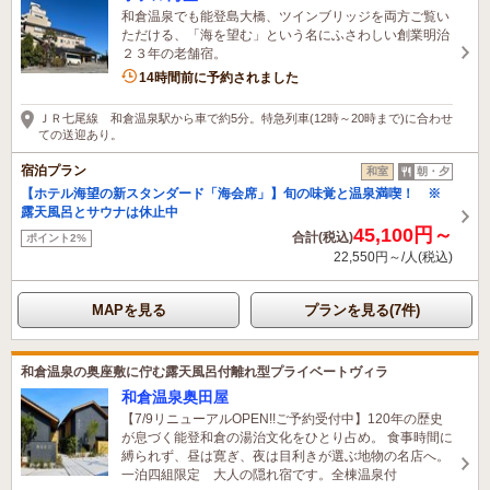
和倉温泉でも能登島大橋、ツインブリッジを両方ご覧い
ただける、「海を望む」という名にふさわしい創業明治
２３年の老舗宿。
1名がこの宿を見ています
14時間前に予約されました
ＪＲ七尾線 和倉温泉駅から車で約5分。特急列車(12時～20時まで)に合わせ
ての送迎あり。
宿泊プラン
和室
朝・夕
【ホテル海望の新スタンダード「海会席」】旬の味覚と温泉満喫！ ※
露天風呂とサウナは休止中
45,100円～
合計(税込)
ポイント2%
22,550円～/人(税込)
MAPを見る
プランを見る(7件)
和倉温泉の奥座敷に佇む露天風呂付離れ型プライベートヴィラ
和倉温泉奥田屋
【7/9リニューアルOPEN!!ご予約受付中】120年の歴史
が息づく能登和倉の湯治文化をひとり占め。 食事時間に
縛られず、昼は寛ぎ、夜は目利きが選ぶ地物の名店へ。
一泊四組限定 大人の隠れ宿です。全棟温泉付