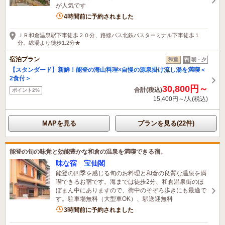
が人気です
1名がこの宿を見ています
4時間前に予約されました
ＪＲ和倉温泉駅下車徒歩２０分、路線バス北鉄バスターミナル下車徒歩１
分。総湯より徒歩1.2分★
宿泊プラン
和室
朝・夕
【スタンダード】新鮮！能登の海山料理×自慢の源泉掛け流し湯を満喫＜
2食付＞
30,800円～
合計(税込)
ポイント2%
15,400円～/人(税込)
MAPを見る
プランを見る(22件)
能登の旬の味覚と効能豊かな和倉の温泉を満喫できる宿。
味な宿 宝仙閣
能登の四季を感じる旬のお料理と和倉の良質な温泉を満
喫できるお宿です。海までは徒歩2分、和倉温泉街のほ
ぼまん中にありますので、街中のそぞろ歩きにも最適で
す。駐車場無料（大型車OK）、駅送迎無料
3名がこの宿を見ています
3時間前に予約されました