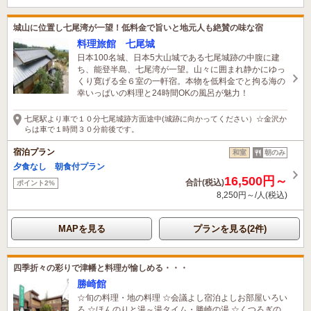
城山に位置し七尾湾が一望！低料金で旨いと地元人も絶賛の味な宿
料理旅館 七尾城
日本100名城、日本5大山城である七尾城跡の中腹に建
ち、能登半島、七尾湾が一望。山々に囲まれ静かにゆっ
くり寛げる全６室の一軒宿。本物を低料金でと拘る海の
幸いっぱいの料理と24時間OKの風呂が魅力！
七尾駅より車で１０分七尾城跡方面途中(城跡に向かってください）☆金沢か
らは車で１時間３０分前後です。
宿泊プラン
和室
朝のみ
夕食なし 朝食付プラン
16,500円～
合計(税込)
ポイント2%
8,250円～/人(税込)
MAPを見る
プランを見る(2件)
四季折々の彩りで津幡と料理が愉しめる・・・
勝崎館
☆旬の料理・地の料理 ☆会議よし宿泊よしお部屋いろい
ろ ☆ほんのりと湯～湯タイム・勝崎の湯 ☆くつろぎの