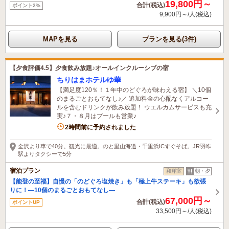
19,800円～
合計(税込)
ポイント2%
9,900円～/人(税込)
MAPを見る
プランを見る(3件)
【夕食評価4.5】夕食飲み放題♪オールインクルーシブの宿
ちりはまホテルゆ華
【満足度120％！１年中のどぐろが味わえる宿】 ＼10個
のまるごとおもてなし♪／ 追加料金の心配なくアルコー
ルを含むドリンクが飲み放題！ ウエルカムサービスも充
実♪７・８月はプールも営業♪
4名がこの宿を見ています
2時間前に予約されました
金沢より車で40分。観光に最適。のと里山海道・千里浜ICすぐそば。JR羽咋
駅よりタクシーで5分
宿泊プラン
和洋室
朝・夕
【能登の至福】自慢の「のどぐろ塩焼き」も「極上牛ステーキ」も欲張
りに！―10個のまるごとおもてなし―
67,000円～
合計(税込)
ポイントUP
33,500円～/人(税込)