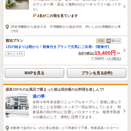
カウンター席・原点 ☆無料のロビーギャラリー由（ＹＯ
Ｕ）
2名がこの宿を見ています
JR本津幡駅から徒歩５分 中津幡駅から徒歩10分 IRいしかわ津幡駅から車
で5分
宿泊プラン
和室
朝のみ
1日の始まりは朝から！朝食付きプランで元気にご出発♪《朝食付》
15,400円～
合計(税込)
ポイント2%
7,700円～/人(税込)
MAPを見る
プランを見る(6件)
源泉100％のお風呂で暖まった後は宿自慢のお料理を楽しんで!
湯の華
令和４年年末全館リニューアルオープン！ 皆様に喜んで
頂けることを目標にスッタフ一同お待ちしています。 和
倉温泉の街の中心に位置しバスターミナル 能登半島巡
りの拠点として 便利に活用できます。
自動車で金沢から（のと里山海道）にて和倉ICで下車。和倉温泉バスターミ