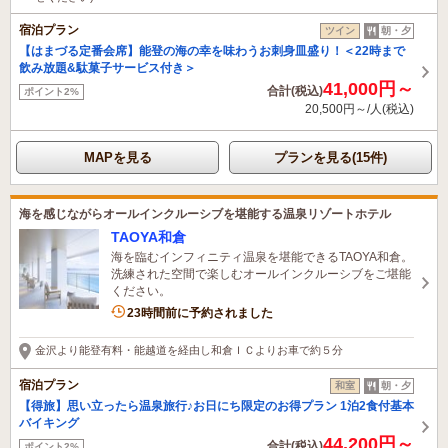
宿泊プラン
ツイン
朝・夕
【はまづる定番会席】能登の海の幸を味わうお刺身皿盛り！＜22時まで
飲み放題&駄菓子サービス付き＞
41,000円～
合計(税込)
ポイント2%
20,500円～/人(税込)
MAPを見る
プランを見る(15件)
海を感じながらオールインクルーシブを堪能する温泉リゾートホテル
TAOYA和倉
海を臨むインフィニティ温泉を堪能できるTAOYA和倉。
洗練された空間で楽しむオールインクルーシブをご堪能
ください。
9名がこの宿を見ています
23時間前に予約されました
金沢より能登有料・能越道を経由し和倉ＩＣよりお車で約５分
宿泊プラン
和室
朝・夕
【得旅】思い立ったら温泉旅行♪お日にち限定のお得プラン 1泊2食付基本
バイキング
44,200円～
合計(税込)
ポイント2%