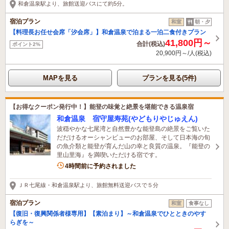
和倉温泉駅より、旅館送迎バスにて約5分。
宿泊プラン
和室
朝・夕
【料理長お任せ会席「汐会席」】和倉温泉で泊まる一泊二食付きプラン
41,800円～
合計(税込)
ポイント2%
20,900円～/人(税込)
MAPを見る
プランを見る(5件)
【お得なクーポン発行中！】能登の味覚と絶景を堪能できる温泉宿
和倉温泉 宿守屋寿苑(やどもりやじゅえん)
波穏やかな七尾湾と自然豊かな能登島の絶景をご覧いた
だだけるオーシャンビューのお部屋、そして日本海の旬
の魚介類と能登が育んだ山の幸と良質の温泉。『能登の
里山里海』を満喫いただける宿です。
1名がこの宿を見ています
4時間前に予約されました
ＪＲ七尾線・和倉温泉駅より、旅館無料送迎バスで５分
宿泊プラン
和室
食事なし
【復旧・復興関係者様専用】【素泊まり】～和倉温泉でひとときのやす
らぎを～