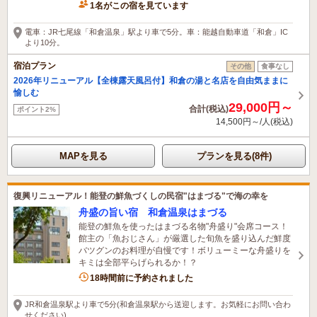
1名がこの宿を見ています
電車：JR七尾線「和倉温泉」駅より車で5分。車：能越自動車道「和倉」IC
より10分。
宿泊プラン
その他
食事なし
2026年リニューアル【全棟露天風呂付】和倉の湯と名店を自由気ままに
愉しむ
29,000円～
合計(税込)
ポイント2%
14,500円～/人(税込)
MAPを見る
プランを見る(8件)
復興リニューアル！能登の鮮魚づくしの民宿"はまづる"で海の幸を
舟盛の旨い宿 和倉温泉はまづる
能登の鮮魚を使ったはまづる名物"舟盛り"会席コース！
館主の「魚おじさん」が厳選した旬魚を盛り込んだ鮮度
バツグンのお料理が自慢です！ボリューミーな舟盛りを
キミは全部平らげられるか！？
4名がこの宿を見ています
18時間前に予約されました
JR和倉温泉駅より車で5分(和倉温泉駅から送迎します。お気軽にお問い合わ
せください)