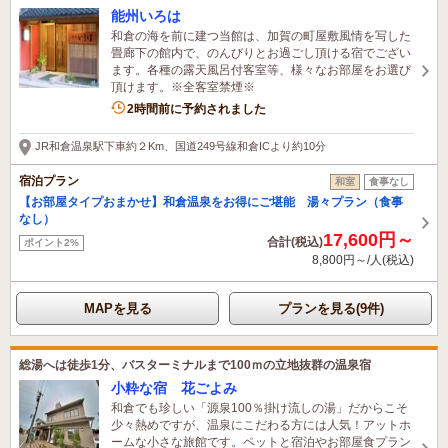
能州いろは
和倉の海を前に建つ当館は、加賀の町屋敷風情を写した
畳廊下の館内で、のんびりとお過ごし頂ける宿でござい
ます。各種の露天風呂付客室等、様々なお部屋をお選び
頂けます。※全客室禁煙※
4名がこの宿を見ています
2時間前に予約されました
JR和倉温泉駅下車約２Km、国道249号線和倉ICより約10分
宿泊プラン
和室
食事なし
【お部屋タイプおまかせ】和倉温泉をお得にご堪能 湯々プラン（食事
なし）
17,600円～
合計(税込)
ポイント2%
8,800円～/人(税込)
MAPを見る
プランを見る(9件)
総湯へは徒歩1分、バスターミナルまで100ｍの立地抜群の温泉宿
小粋な宿 花ごよみ
和倉でも珍しい「源泉100％掛け流しの湯」だからこそ
少々熱めですが、温泉にこだわる方には人気！アットホ
ームな小さな旅館です。ペットと宿泊やお部屋食プラン