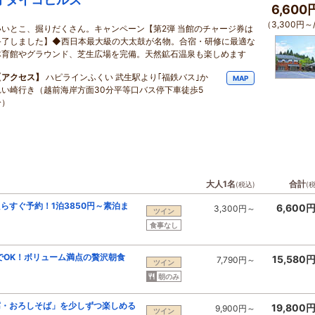
6,60
（3,300円～
いいとこ、掘りだくさん。キャンペーン【第2弾 当館のチャージ券は
終了しました】◆西日本最大級の大太鼓が名物。合宿・研修に最適な
体育館やグラウンド、芝生広場を完備。天然鉱石温泉も楽しめます
【アクセス】
ハピラインふくい 武生駅より｢福鉄バス｣か
MAP
れい崎行き（越前海岸方面30分平等口バス停下車徒歩5
分）
大人1名
合計
(税込)
(
らすぐ予約！1泊3850円～素泊ま
6,600
3,300円～
ツイン
食事なし
でOK！ボリューム満点の贅沢朝食
15,580
7,790円～
ツイン
朝のみ
腐・おろしそば」を少しずつ楽しめる
19,800
9,900円～
ツイン