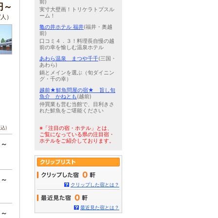
前)
0円～
実寸大壁画！トリケラトプスル
ーム！
/人）
亀の井ホテル 福井
(福井・奥越
前)
口コミ４．３！料理長自慢の越
前の幸を愉しむ温泉ホテル
あわら温泉 まつや千千
(三国・
あわら)
鍋とメインを選ぶ（旬ダイニン
グ・千の幸）
越前★鮮魚問屋の宿★ 旨し旬
魚介 かねとも
(越前)
仲買業も営む当館で、目利きさ
れた鮮魚をご堪能ください
税込)
※「注目の宿・ホテル」とは、
ご覧になっている県の注目宿・
ホテルをご紹介しております。
円～
0
円～
クリップした宿とは？
0
最近見た宿とは？
円～