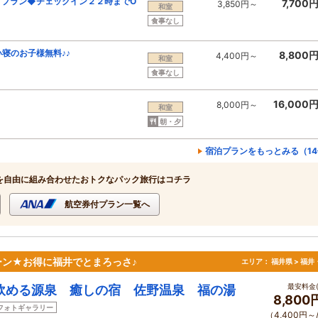
りプラン◆チェックイン２２時までO
7,700
3,850円～
和室
食事なし
寝のお子様無料♪♪
8,800
4,400円～
和室
食事なし
16,000
8,000円～
和室
朝・夕
宿泊プランをもっとみる（1
を自由に組み合わせたおトクなパック旅行はコチラ
航空券付プラン一覧へ
ン★お得に福井でとまろっさ♪
エリア：
福井県 > 福
最安料金(
飲める源泉 癒しの宿 佐野温泉 福の湯
8,800
フォトギャラリー
（4,400円～