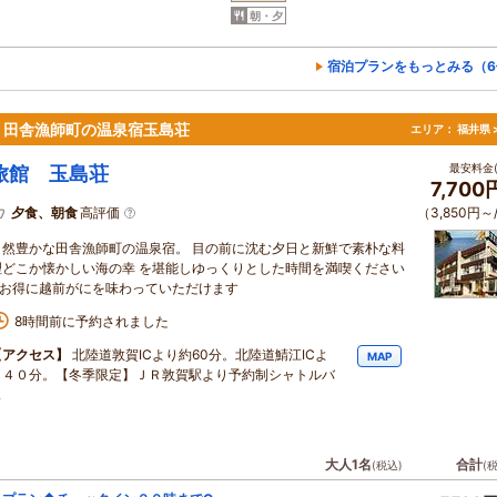
朝・夕
宿泊プランをもっとみる（6
り田舎漁師町の温泉宿玉島荘
エリア：
福井県 
最安料金(
旅館 玉島荘
7,70
夕食、朝食
高評価
（3,850円～
自然豊かな田舎漁師町の温泉宿。 目の前に沈む夕日と新鮮で素朴な料
理どこか懐かしい海の幸 を堪能しゆっくりとした時間を満喫ください
♪ お得に越前がにを味わっていただけます
8時間前に予約されました
【アクセス】
北陸道敦賀ICより約60分。北陸道鯖江ICよ
MAP
り４０分。【冬季限定】ＪＲ敦賀駅より予約制シャトルバ
ス
大人1名
合計
(税込)
(