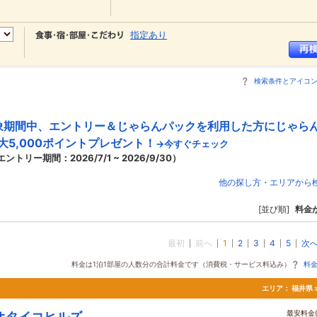
指定あり
検索条件とアイコ
象期間中、エントリー＆じゃらんパックを利用した方にじゃら
大5,000ポイントプレゼント！
→今すぐチェック
エントリー期間：2026/7/1 ~ 2026/9/30）
他の探し方・エリアから
[並び順]
料金
最初
前へ
1
2
3
4
5
次
料金は1泊1部屋の人数分の合計料金です（消費税・サービス料込み）
料
エリア：
福井県 
最安料金(
オタイコヒルズ