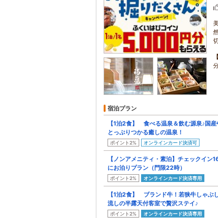
宿泊プラン
【1泊2食】 食べる温泉＆飲む源泉♪国
とっぷりつかる癒しの温泉！
ポイント2%
オンラインカード決済可
【ノンアメニティ・素泊】チェックイン1
にお泊りプラン（門限22時）
ポイント2%
オンラインカード決済専用
【1泊2食】 ブランド牛！若狭牛しゃぶ
流しの半露天付客室で贅沢ステイ♪
ポイント2%
オンラインカード決済専用