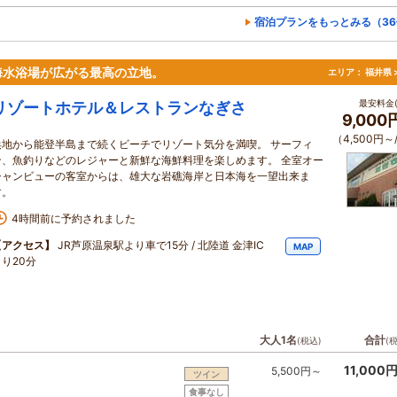
宿泊プランをもっとみる（36
海水浴場が広がる最高の立地。
エリア：
福井県 
最安料金(
リゾートホテル＆レストランなぎさ
9,00
（4,500円～
浜地から能登半島まで続くビーチでリゾート気分を満喫。 サーフィ
ン、魚釣りなどのレジャーと新鮮な海鮮料理を楽しめます。 全室オー
シャンビューの客室からは、雄大な岩礁海岸と日本海を一望出来ま
す。
4時間前に予約されました
【アクセス】
JR芦原温泉駅より車で15分 / 北陸道 金津IC
MAP
より20分
大人1名
合計
(税込)
(
11,000
5,500円～
ツイン
食事なし