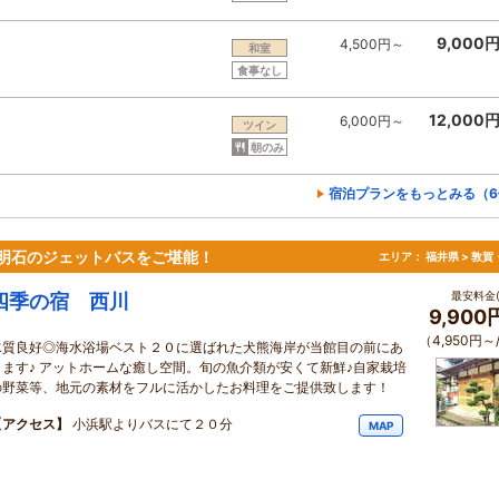
9,000
4,500円～
和室
食事なし
12,000
6,000円～
ツイン
朝のみ
宿泊プランをもっとみる（6
明石のジェットバスをご堪能！
エリア：
福井県 > 敦
最安料金(
四季の宿 西川
9,900
（4,950円～
水質良好◎海水浴場ベスト２０に選ばれた犬熊海岸が当館目の前にあ
ります♪ アットホームな癒し空間。旬の魚介類が安くて新鮮♪自家栽培
の野菜等、地元の素材をフルに活かしたお料理をご提供致します！
【アクセス】
小浜駅よりバスにて２０分
MAP