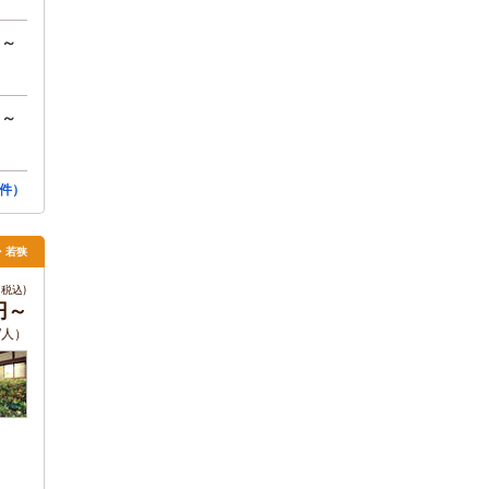
円～
円～
件）
賀・若狭
税込)
円～
/人）