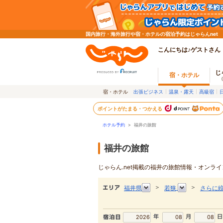
国内旅行・海外旅行や宿・ホテルの宿泊予約はじゃらんnet
こんにちは♪ゲストさん
じ
宿・ホテル
宿・ホテル
出張ビジネス
温泉・露天
高級宿
ポイントがたまる・つかえる
ホテル予約
>
福井の旅館
福井の旅館
じゃらん.net掲載の福井の旅館情報・オンラ
＞
＞
福井県
若狭
さらに