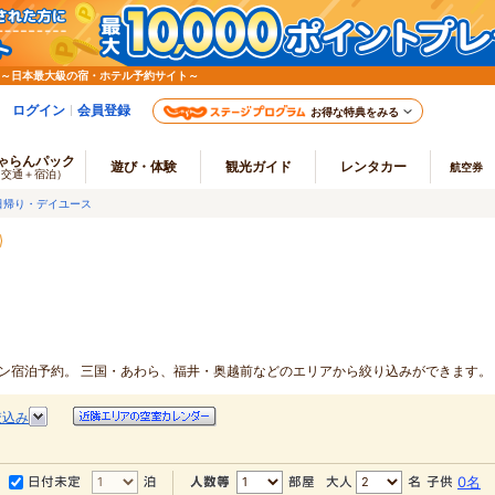
 ～日本最大級の宿・ホテル予約サイト～
ログイン
会員登録
お得な特典をみる
ゃらんパック
遊び・体験
観光ガイド
レンタカー
航空券
（交通＋宿泊）
日帰り・デイユース
イン宿泊予約。
三国・あわら、福井・奥越前などのエリアから絞り込みができます。
絞込み
0名