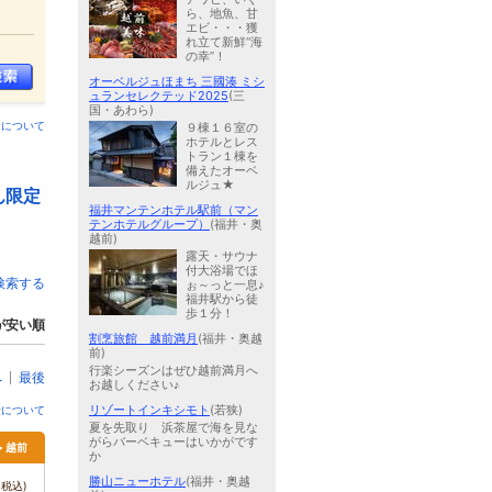
ら、地魚、甘
エビ・・・獲
れ立て新鮮“海
の幸”！
オーベルジュほまち 三國湊 ミシ
ュランセレクテッド2025
(三
国・あわら)
ンについて
９棟１６室の
ホテルとレス
トラン１棟を
備えたオーベ
ルジュ★
ん限定
福井マンテンホテル駅前（マン
テンホテルグループ）
(福井・奥
越前)
露天・サウナ
付大浴場でほ
検索する
ぉ～っと一息♪
福井駅から徒
歩１分！
が安い順
割烹旅館 越前満月
(福井・奥越
前)
行楽シーズンはぜひ越前満月へ
へ
最後
お越しください♪
リゾートインキシモト
(若狭)
金について
夏を先取り 浜茶屋で海を見な
がらバーベキューはいかがです
> 越前
か
勝山ニューホテル
(福井・奥越
税込)