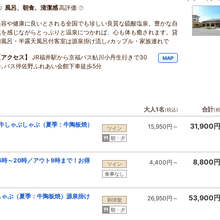
風呂、朝食、清潔感
高評価
美容や健康に良いとされる全国でも珍しい良質な硫酸塩泉。豊かな自
然を感じながらとっぷりと温泉につかれば、心も体も癒されます。貸
切風呂・半露天風呂付客室は源泉掛け流し♪カップル・家族連れで
【アクセス】
JR福井駅から京福バス鮎川小丹生行きで30
MAP
分､バス停佐野ふれあい会館下車徒歩5分
大人1名
合計
(税込)
(
産牛しゃぶしゃぶ（夏季：牛陶板焼）
31,900
15,950円～
ツイン
朝・夕
6時～20時／アウト9時まで！お得
8,800
4,400円～
ツイン
食事なし
しゃぶ（夏季：牛陶板焼）源泉掛け
53,900
26,950円～
和洋室
朝・夕