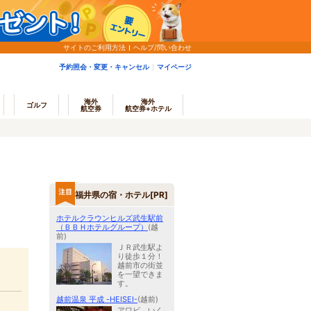
サイトのご利用方法
ヘルプ/問い合わせ
予約照会・変更・キャンセル
マイページ
海外
海外
ゴルフ
航空券
航空券+ホテル
福井県の宿・ホテル[PR]
ホテルクラウンヒルズ武生駅前
（ＢＢＨホテルグループ）
(越
前)
ＪＲ武生駅よ
り徒歩１分！
越前市の街並
を一望できま
す。
越前温泉 平成 -HEISEI-
(越前)
アワビ、いく