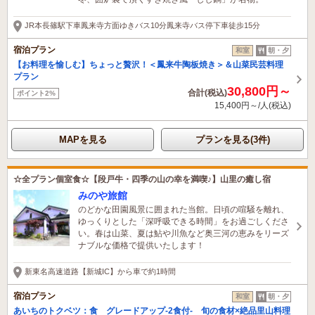
JR本長篠駅下車鳳来寺方面ゆきバス10分鳳来寺バス停下車徒歩15分
宿泊プラン
和室
朝・夕
【お料理を愉しむ】ちょっと贅沢！＜鳳来牛陶板焼き＞＆山菜民芸料理
プラン
30,800円～
合計(税込)
ポイント2%
15,400円～/人(税込)
MAPを見る
プランを見る(3件)
☆全プラン個室食☆【段戸牛・四季の山の幸を満喫♪】山里の癒し宿
みのや旅館
のどかな田園風景に囲まれた当館。日頃の喧騒を離れ、
ゆっくりとした「深呼吸できる時間」をお過ごしくださ
い。春は山菜、夏は鮎や川魚など奥三河の恵みをリーズ
ナブルな価格で提供いたします！
新東名高速道路【新城IC】から車で約1時間
宿泊プラン
和室
朝・夕
あいちのトクベツ：食 グレードアップ-2食付- 旬の食材×絶品里山料理