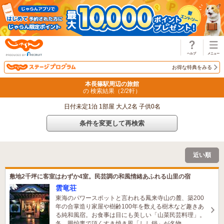
じゃらん
お得な特典をみる
本長篠駅周辺の旅館
の 検索結果（
2
/
2
軒）
日付未定1泊 1部屋 大人2名 子供0名
条件を変更して再検索
近い順
敷地2千坪に客室はわずか4室。民芸調の和風情緒あふれる山里の宿
雲竜荘
東海のパワースポットと言われる鳳来寺山の麓、築200
年の合掌造り家屋や樹齢100年を数える樹木など趣きあ
る純和風宿。お食事は目にも美しい「山菜民芸料理」。
冬、囲炉裏で頂くすき焼き風「しし鍋」が名物。