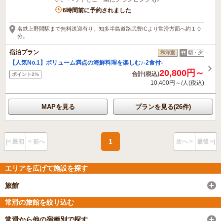
6時間前に予約されました
名鉄上野間駅まで無料送迎有り。知多半島道路武豊ICより常滑方面へ約１０
分。
宿泊プラン
和洋室
朝・夕
【人気No.1】ボリューム満点の海鮮料理を楽しむ♪-2食付-
20,800円～
合計(税込)
ポイント2%
10,400円～/人(税込)
MAPを見る
プランを見る(26件)
1
|< 最初
< 前へ
次へ >
最後 >|
エリアを広げて施設を探す
旅館
常滑の旅館を絞り込む
常滑から他の宿種別で探す