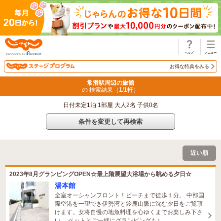
じゃらん
お得な特典をみる
常滑駅周辺の旅館
の 検索結果（
1
/
1
軒）
日付未定1泊 1部屋 大人2名 子供0名
条件を変更して再検索
近い順
2023年8月グランピングOPEN☆最上階展望大浴場から眺める夕日☆
湯本館
全室オーシャンフロント！ビーチまで徒歩１分。 中部国
際空港を一望でき伊勢湾と鈴鹿山脈に沈む夕日をご覧頂
けます。女将自慢の地魚料理を心ゆくまでお楽しみ下さ
い。 ペットとご一緒にグランピングも♪