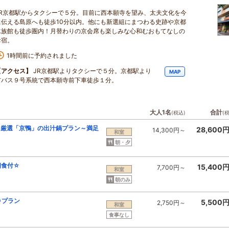
JR京都駅からタクシーで５分。目前に西本願寺を望み、太夫文化を今
に伝える島原へも徒歩10分以内。他にも新選組にまつわる史跡や京都
水族館も徒歩圏内！月替わりの京会席も楽しみな心和むおもてなしの
お宿。
1時間前に予約されました
【アクセス】
JR京都駅よりタクシーで５分。京都駅より
MAP
市バス９号系統で西本願寺前下車徒歩１分。
大人1名
合計
(税込)
(
。厳選「京鴨」の出汁鍋プラン～満足
28,600
14,300円～
和室
朝・夕
朝食付☆
15,400
7,700円～
和室
朝のみ
Ｏプラン
5,500
2,750円～
和室
食事なし