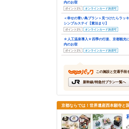
内のお宿
ポイント2%
オンラインカード決済可
＜幸せの青い鳥プラン＞見つけたらラッ
シンプルステイ【素泊まり】
ポイント2%
オンラインカード決済可
☆人工温泉導入☆四季の行楽、京都観光
内のお宿
ポイント2%
オンラインカード決済可
この施設と交通手段
新幹線/特急付プラン一覧へ
京都ならでは！世界遺産西本願寺と