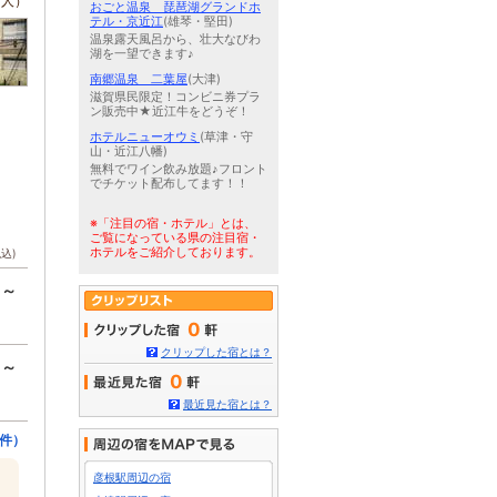
/人）
おごと温泉 琵琶湖グランドホ
テル・京近江
(雄琴・堅田)
温泉露天風呂から、壮大なびわ
湖を一望できます♪
南郷温泉 二葉屋
(大津)
滋賀県民限定！コンビニ券プラ
ン販売中★近江牛をどうぞ！
ホテルニューオウミ
(草津・守
山・近江八幡)
無料でワイン飲み放題♪フロント
でチケット配布してます！！
※「注目の宿・ホテル」とは、
ご覧になっている県の注目宿・
ホテルをご紹介しております。
税込)
円～
0
クリップした宿とは？
円～
0
最近見た宿とは？
件）
彦根駅周辺の宿