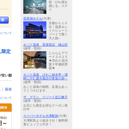
宿「びわ湖を
感じる」ステ
イ
琵琶湖ホテル
(大津)
京都から１０
分！温泉＆レ
イクビューリ
ンについて
ゾートで寛ぐ
大人旅♪
おごと温泉 里湯昔話 雄山荘
(雄琴・堅田)
ん限定
じゃらんアワ
ード２０２５
★売れた宿大
賞２年連続受
賞★
おごと温泉 びわこ緑水亭～湖
が安い順
畔に佇む露天風呂付客室の宿～
(雄琴・堅田)
おごと温泉の旅館。足湯もあっ
へ
最後
てくつろげます。
ザ グラン リゾート近江舞子
金について
(雄琴・堅田)
お日にち限定お得なクーポン発
京都駅前
行中
スーパーホテル大津駅前
(大津)
税込)
大津駅前より徒歩３分！無料朝
円～
食ビュッフェ付き！