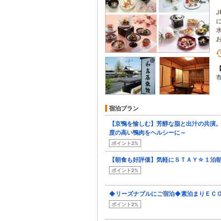
宿泊プラン
【京鴨を愉しむ】芳醇な脂と出汁の共演
度の高い鴨肉をヘルシーに～
ポイント2%
【朝食も好評価】気軽にＳＴＡＹ☆１泊
ポイント2%
◆リーズナブルにご宿泊◆素泊まりＥＣ
ポイント2%