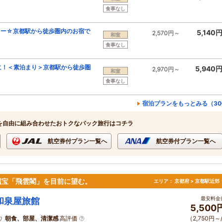
食事なし
キー☆京都駅から徒歩圏内のお宿で
5,140
2,570円～
和室
食事なし
に！＜素泊まり＞京都駅から徒歩圏
5,940
2,970円～
和室
食事なし
宿泊プランをもっとみる（30
を自由に組み合わせたおトクなパック旅行はコチラ
航空券付プラン一覧へ
航空券付プラン一覧へ
国宝「飛雲閣」を目前に望む。
エリア：
京都府 > 京都駅近郊
最安料金(
和泉屋旅館
5,500
朝食、部屋、清潔感
高評価
（2,750円～