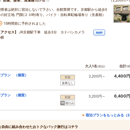
部屋、接客、清潔感
高評価
（2,200円～
喫煙者は絶対に宿泊しないで下さい。全館禁煙です。京都駅から徒歩5
分の好立地. 門限(２３時)有り。バイク・自転車駐輪場有り（先着順）
15時間前に予約されました
【アクセス】
JR京都駅下車 徒歩3分 ヨドバシカメラ
MAP
の横
大人1名
合計
(税込)
(
煙プラン （個室）
4,400
2,200円～
和室
食事なし
煙プラン （個室）
6,400
3,200円～
和室
朝のみ
宿泊プランをもっとみる（2
を自由に組み合わせたおトクなパック旅行はコチラ