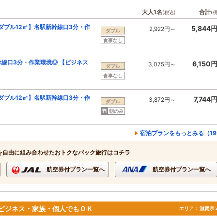
大人1名
合計
(税込)
(
ダブル12㎡】名駅新幹線口3分・作
5,844
2,922円～
ダブル
食事なし
幹線口3分・作業環境◎ 【ビジネス
6,150
3,075円～
ダブル
食事なし
ダブル12㎡】名駅新幹線口3分・作
7,744
3,872円～
ダブル
朝のみ
宿泊プランをもっとみる（1
を自由に組み合わせたおトクなパック旅行はコチラ
航空券付プラン一覧へ
航空券付プラン一覧へ
ビジネス・家族・個人でもＯＫ
エリア：
滋賀県 