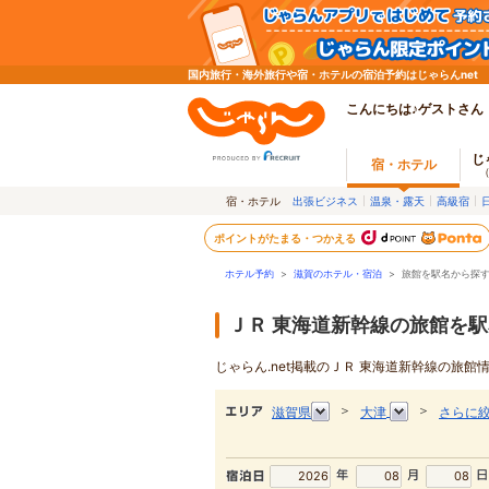
国内旅行・海外旅行や宿・ホテルの宿泊予約はじゃらんnet
こんにちは♪ゲストさん
じ
宿・ホテル
宿・ホテル
出張ビジネス
温泉・露天
高級宿
ポイントがたまる・つかえる
ホテル予約
>
滋賀のホテル・宿泊
>
旅館を駅名から探
ＪＲ 東海道新幹線の旅館を
じゃらん.net掲載のＪＲ 東海道新幹線の旅
＞
＞
滋賀県
大津
さらに