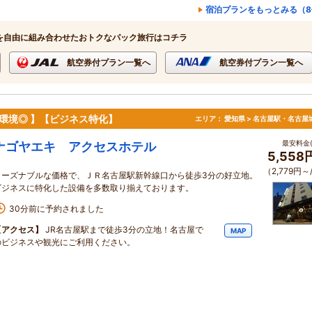
宿泊プランをもっとみる（8
を自由に組み合わせたおトクなパック旅行はコチラ
航空券付プラン一覧へ
航空券付プラン一覧へ
環境◎ 】【ビジネス特化】
エリア：
愛知県 > 名古屋駅・名古屋
最安料金(
ナゴヤエキ アクセスホテル
5,558
（2,779円～
リーズナブルな価格で、ＪＲ名古屋駅新幹線口から徒歩3分の好立地。
ビジネスに特化した設備を多数取り揃えております。
30分前に予約されました
【アクセス】
JR名古屋駅まで徒歩3分の立地！名古屋で
MAP
のビジネスや観光にご利用ください。