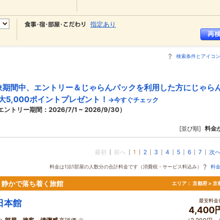
指定あり
検索条件とアイコ
象期間中、エントリー＆じゃらんパックを利用した方にじゃら
大5,000ポイントプレゼント！
→今すぐチェック
エントリー期間：2026/7/1 ~ 2026/9/30）
[並び順]
料金
最初
前へ
1
2
3
4
5
6
7
次
料金は1泊1部屋の人数分の合計料金です（消費税・サービス料込み）
料
、静かで落ち着く旅館
エリア：
京都府 > 
最安料金(
日本館
4,400