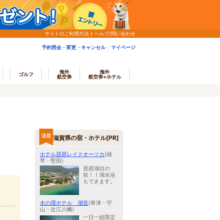
サイトのご利用方法
ヘルプ/問い合わせ
予約照会・変更・キャンセル
マイページ
海外
海外
ゴルフ
航空券
航空券+ホテル
滋賀県の宿・ホテル[PR]
ホテル琵琶レイクオーツカ
(雄
琴・堅田)
琵琶湖目の
前！！湖水浴
もできます。
水の環ホテル 湖音
(草津・守
山・近江八幡)
一日一組限定