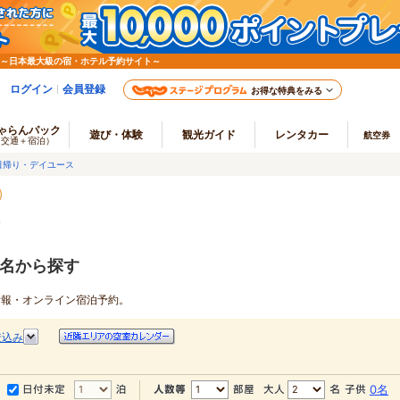
 ～日本最大級の宿・ホテル予約サイト～
ログイン
会員登録
お得な特典をみる
ゃらんパック
遊び・体験
観光ガイド
レンタカー
航空券
（交通＋宿泊）
日帰り・デイユース
す
駅名から探す
館情報・オンライン宿泊予約。
絞込み
0名