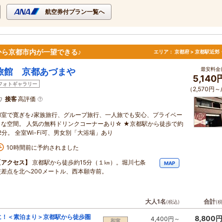
航空券付プラン一覧へ
ら京都市内が一望できる♪
エリア：
京都府 > 京都駅近郊
最安料金(
旅館 京都あづまや
5,14
フォトギャラリー
（2,570円～
接客
高評価
和室で寛ぎを♪家族旅行、グループ旅行、一人旅でも安心、プライベー
トな空間。 人気の無料ドリンクコーナーあり☆ ★京都駅から徒歩で約
2分。 全室Wi-Fi可、男女別「大浴場」あり
10時間前に予約されました
【アクセス】
京都駅から徒歩約15分（１㎞）。堀川七条
MAP
交差点を北へ200メートル、西本願寺前。
大人1名
合計
(税込)
(
に！＜素泊まり＞京都駅から徒歩圏
8,800
4,400円～
和室