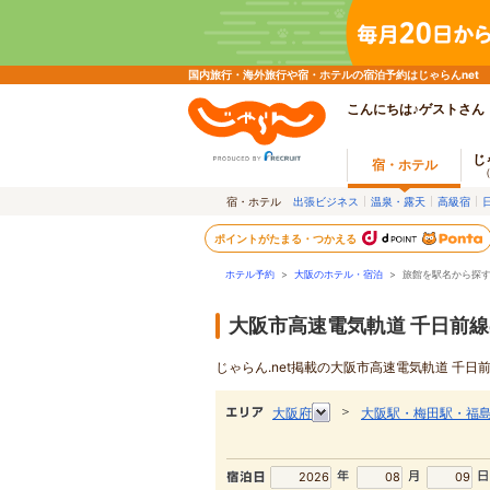
国内旅行・海外旅行や宿・ホテルの宿泊予約はじゃらんnet
こんにちは♪ゲストさん
じ
宿・ホテル
宿・ホテル
出張ビジネス
温泉・露天
高級宿
ポイントがたまる・つかえる
ホテル予約
>
大阪のホテル・宿泊
>
旅館を駅名から探
大阪市高速電気軌道 千日前
じゃらん.net掲載の大阪市高速電気軌道 千
＞
大阪府
大阪駅・梅田駅・福