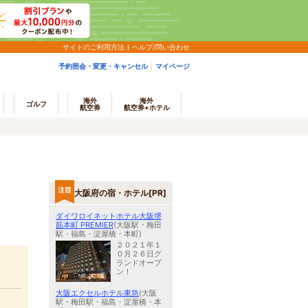
サイトのご利用方法
ヘルプ/問い合わせ
予約照会・変更・キャンセル
マイページ
海外
海外
ゴルフ
航空券
航空券+ホテル
大阪府の宿・ホテル[PR]
ダイワロイネットホテル大阪堺
筋本町 PREMIER
(大阪駅・梅田
駅・福島・淀屋橋・本町)
２０２１年１
０月２６日グ
ランドオープ
ン！
大阪エクセルホテル東急
(大阪
駅・梅田駅・福島・淀屋橋・本