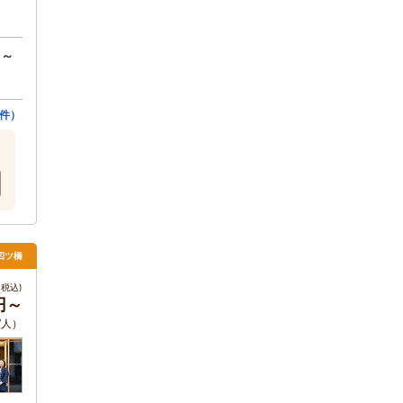
円～
件）
四ツ橋
税込)
0円～
/人）