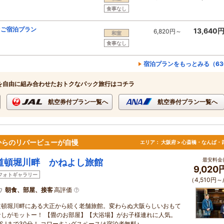
食事なし
ぐご宿泊プラン
13,640
6,820円～
和室
食事なし
宿泊プランをもっとみる（63
を自由に組み合わせたおトクなパック旅行はコチラ
航空券付プラン一覧へ
航空券付プラン一覧へ
からのリバービューが自慢
エリア：
大阪府 > 心斎橋・なんば・
最安料金(
道頓堀川畔 かねよし旅館
9,02
フォトギャラリー
（4,510円～
朝食、部屋、接客
高評価
道頓堀川畔にある大正から続く老舗旅館。変わらぬ大阪らしいおもて
なしがモットー！ 【畳のお部屋】【大浴場】がお子様連れに人気。
USJまで30分！ コワーキングスペースは宿泊者無料♪