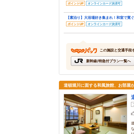
ポイントUP
オンラインカード決済可
【素泊り】大浴場好き集まれ！和室で寛
ポイントUP
オンラインカード決済可
この施設と交通手段
新幹線/特急付プラン一覧へ
道頓堀川に面する和風旅館、お部屋