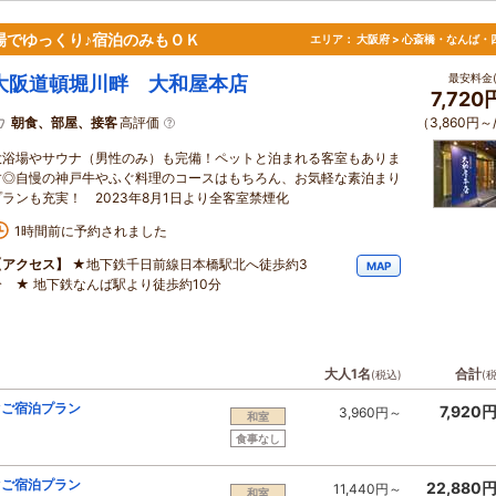
場でゆっくり♪宿泊のみもＯＫ
エリア：
大阪府 > 心斎橋・なんば・
最安料金(
大阪道頓堀川畔 大和屋本店
7,72
朝食、部屋、接客
高評価
（3,860円～
大浴場やサウナ（男性のみ）も完備！ペットと泊まれる客室もありま
す◎自慢の神戸牛やふぐ料理のコースはもちろん、お気軽な素泊まり
プランも充実！ 2023年8月1日より全客室禁煙化
1時間前に予約されました
【アクセス】
★地下鉄千日前線日本橋駅北へ徒歩約3
MAP
分 ★ 地下鉄なんば駅より徒歩約10分
大人1名
合計
(税込)
(
ぐご宿泊プラン
7,920
3,960円～
和室
食事なし
ぐご宿泊プラン
22,880
11,440円～
和室