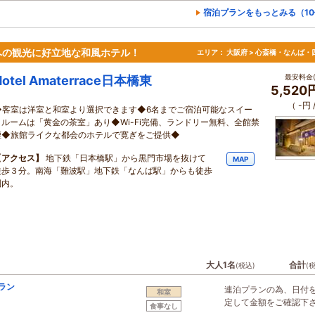
宿泊プランをもっとみる（1
への観光に好立地な和風ホテル！
エリア：
大阪府 > 心斎橋・なんば・
最安料金(
Hotel Amaterrace日本橋東
5,520
（ -円
◆客室は洋室と和室より選択できます◆6名までご宿泊可能なスイー
トルームは「黄金の茶室」あり◆Wi-Fi完備、ランドリー無料、全館禁
煙◆旅館ライクな都会のホテルで寛ぎをご提供◆
【アクセス】
地下鉄「日本橋駅」から黒門市場を抜けて
MAP
徒歩３分。南海「難波駅」地下鉄「なんば駅」からも徒歩
圏内。
大人1名
合計
(税込)
(
ラン
連泊プランの為、日付
和室
定して金額をご確認下
食事なし