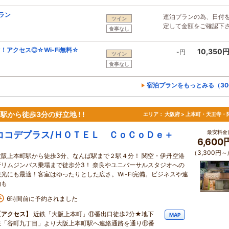
ラン
連泊プランの為、日付
ツイン
定して金額をご確認下
食事なし
アクセス◎☆Wi-Fi無料☆
10,350
-円
ツイン
食事なし
宿泊プランをもっとみる（30
本町駅から徒歩3分の好立地 ! !
エリア：
大阪府 > 上本町・天王寺・
最安料金(
ココデプラス/ＨＯＴＥＬ ＣｏＣｏＤｅ＋
6,60
（3,300円～
大阪上本町駅から徒歩3分、なんば駅まで２駅４分！ 関空・伊丹空港
行リムジンバス乗場まで徒歩分3！ 奈良やユニバーサルスタジオへの
観光にも最適！客室はゆったりとした広さ。Wi-Fi完備。ビジネスや連
泊も
6時間前に予約されました
【アクセス】
近鉄「大阪上本町」⑪番出口徒歩2分★地下
MAP
鉄「谷町九丁目」より大阪上本町駅へ連絡通路を通り⑪番