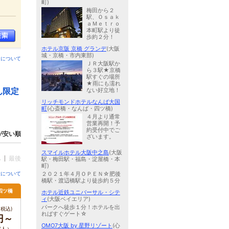
町)
梅田から２
駅、Ｏｓａｋ
ａＭｅｔｒｏ
本町駅より徒
歩約２分！
ホテル京阪 京橋 グランデ
(大阪
城・京橋・市内東部)
ンについて
ＪＲ大阪駅か
ら３駅★京橋
駅すぐの場所
★雨にも濡れ
ん限定
ない好立地！
リッチモンドホテルなんば大国
町
(心斎橋・なんば・四ツ橋)
４月より通常
営業再開！予
約受付中でご
が安い順
ざいます。
スマイルホテル大阪中之島
(大阪
へ
最後
駅・梅田駅・福島・淀屋橋・本
町)
金について
２０２１年４月ＯＰＥＮ☆肥後
橋駅・渡辺橋駅より徒歩約５分
四ツ橋
ホテル近鉄ユニバーサル・シテ
ィ
(大阪ベイエリア)
パークへ徒歩１分！ホテルを出
税込)
ればすぐゲート☆
円～
OMO7大阪 by 星野リゾート
(心