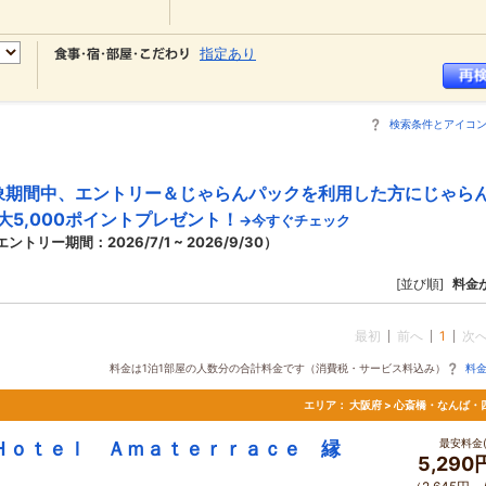
指定あり
検索条件とアイコ
象期間中、エントリー＆じゃらんパックを利用した方にじゃら
大5,000ポイントプレゼント！
→今すぐチェック
エントリー期間：2026/7/1 ~ 2026/9/30）
[並び順]
料金
最初
前へ
1
次
料金は1泊1部屋の人数分の合計料金です（消費税・サービス料込み）
料
エリア：
大阪府 > 心斎橋・なんば・
最安料金(
Ｈｏｔｅｌ Ａｍａｔｅｒｒａｃｅ 縁
5,290