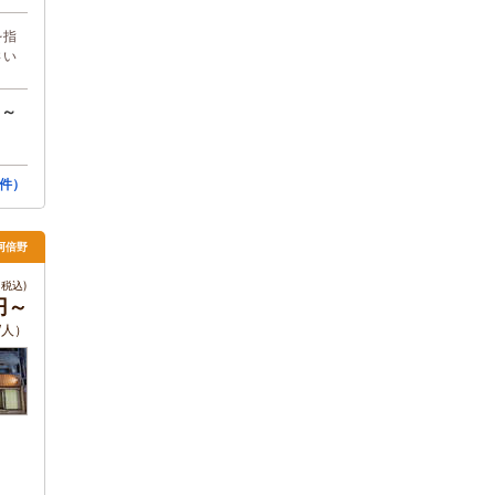
を指
さい
円～
件）
阿倍野
税込)
0円～
/人）