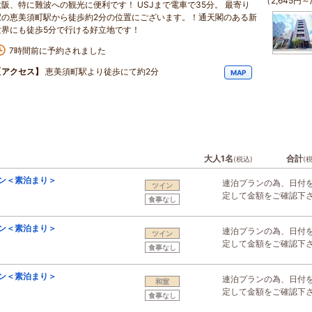
（2,645円～
大阪、特に難波への観光に便利です！ USJまで電車で35分。 最寄り
駅の恵美須町駅から徒歩約2分の位置にございます。！通天閣のある新
世界にも徒歩5分で行ける好立地です！
7時間前に予約されました
【アクセス】
恵美須町駅より徒歩にて約2分
MAP
大人1名
合計
(税込)
(
ン＜素泊まり＞
連泊プランの為、日付
ツイン
定して金額をご確認下
食事なし
ン＜素泊まり＞
連泊プランの為、日付
ツイン
定して金額をご確認下
食事なし
ン＜素泊まり＞
連泊プランの為、日付
和室
定して金額をご確認下
食事なし