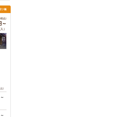
四ツ橋
税込)
0円～
/人）
税込)
円～
円～