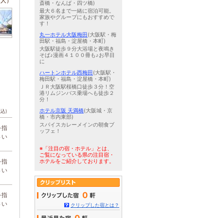
/人）
斎橋・なんば・四ツ橋)
最大６名まで一緒に宿泊可能。
家族やグループにもおすすめで
す！
丸一ホテル大阪梅田
(大阪駅・梅
田駅・福島・淀屋橋・本町)
大阪駅徒歩９分大浴場と夜鳴き
そば♪漫画４１００冊も♪お早目
に
ハートンホテル西梅田
(大阪駅・
梅田駅・福島・淀屋橋・本町)
ＪＲ大阪駅桜橋口徒歩３分！空
港リムジンバス乗場へも徒歩２
分！
ホテル京阪 天満橋
(大阪城・京
税込)
橋・市内東部)
スパイスカレーメインの朝食ブ
を指
ッフェ！
さい
※「注目の宿・ホテル」とは、
ご覧になっている県の注目宿・
を指
ホテルをご紹介しております。
さい
0
を指
さい
クリップした宿とは？