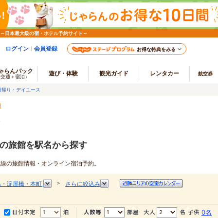
 ～日本最大級の宿・ホテル予約サイト～
ログイン
会員登録
お得な特典をみる
ゃらんパック
遊び・体験
観光ガイド
レンタカー
航空券
（交通＋宿泊）
日帰り・デイユース
す
線の旅館を駅名から探す
日前線の旅館情報・オンライン宿泊予約。
＞
島・淀屋橋・本町
さらに絞込み
0名