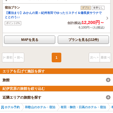
宿泊プラン
ダブル
食事なし
【素泊まり】みかんの里～紀州有田でゆったりステイ＆備長炭サウナで
ととのう♪♪
12,200円～
合計(税込)
ポイント2%
6,100円～/人(税込)
MAPを見る
プランを見る(112件)
1
|< 最初
< 前へ
次へ >
最後 >|
エリアを広げて施設を探す
旅館
紀伊宮原の旅館を絞り込む
近隣エリアの旅館を探す
ホテル予約
和歌山のホテル・宿泊
有田・御坊・日高のホテル・宿泊