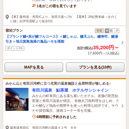
1名がこの宿を見ています
【車】阪和道：有田ICより、有田方面へ7分 【電車】JR紀勢本線（きのく
に線）紀伊宮原駅より徒歩5分
宿泊プラン
和室
朝・夕
【ブランド鱧×辰が鱧フルコース】＜鱧しゃぶ、鱧天ぷら、鱧寿司、鱧湯
引き＞地元箕島漁港の逸品ハモを堪能
35,200円～
合計(税込)
ポイント2%
17,600円～/人(税込)
MAPを見る
プランを見る(10件)
みかん山と有田川河畔に立つ充実の温泉施設と会席料理が愉しめる♪
有田川温泉 鮎茶屋 ホテルサンシャイン
みかんの町有田にある落ち着いたホテル。老舗の割烹鮎
茶屋と有田川温泉が併設。 名物太刀魚料理をはじめ、ク
エや鱧など地魚や熊野牛を使った料理も好評です。サウ
ナや貸切風呂、漫画コーナー等を完備。
6時間前に予約されました
阪和道有田IC 有田川河畔の国道４２号 ８分