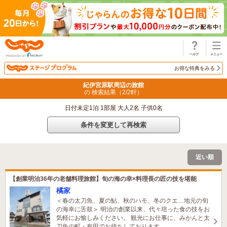
じゃらん
お得な特典をみる
紀伊宮原駅周辺の旅館
の 検索結果（
2
/
2
軒）
日付未定1泊 1部屋 大人2名 子供0名
条件を変更して再検索
近い順
【創業明治36年の老舗料理旅館】旬の海の幸×料理長の匠の技を堪能
橘家
＜春の太刀魚、夏の鮎、秋のハモ、冬のクエ…地元の旬
の海幸に舌鼓＞ 明治の創業以来、代々培った食の技をお
気軽にお愉しみください。 観光にお仕事に、みかんと太
刀魚の町・有田でお待ちしております。