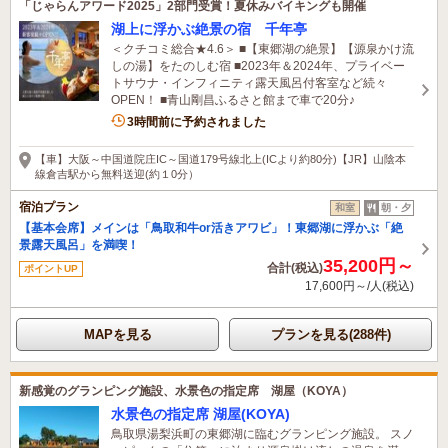
「じゃらんアワード2025」2部門受賞！夏休みバイキングも開催
湖上に浮かぶ絶景の宿 千年亭
＜クチコミ総合★4.6＞ ■【東郷湖の絶景】【源泉かけ流
しの湯】をたのしむ宿 ■2023年＆2024年、プライベー
トサウナ・インフィニティ露天風呂付客室など続々
OPEN！ ■青山剛昌ふるさと館まで車で20分♪
4名がこの宿を見ています
3時間前に予約されました
【車】大阪～中国道院庄IC～国道179号線北上(ICより約80分)【JR】山陰本
線倉吉駅から無料送迎(約１0分）
宿泊プラン
和室
朝・夕
【基本会席】メインは「鳥取和牛or活きアワビ」！東郷湖に浮かぶ「絶
景露天風呂」を満喫！
35,200円～
合計(税込)
ポイントUP
17,600円～/人(税込)
MAPを見る
プランを見る(288件)
新感覚のグランピング施設、水景色の指定席 湖屋（KOYA）
水景色の指定席 湖屋(KOYA)
鳥取県湯梨浜町の東郷湖に臨むグランピング施設。 スノ