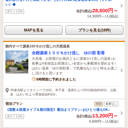
い）◆
28,600円～
合計(税込)
ポイント2%
14,300円～/人(税込)
MAPを見る
プランを見る(18件)
館内すべて源泉100％かけ流しの天然温泉
全館源泉１００％かけ流し ゆの宿 彩香
大浴場、お部屋のお風呂ともに源泉かけ流しの温泉♪お
食事は4名様迄お部屋出し♪全室から東郷湖を望めます♪
はわい温泉「ゆの宿彩香」で気兼ねないひと時をお過ご
し頂けると思います
8時間前に予約されました
JR倉吉駅よりタクシーで10分。米子道・湯原ICよりR313経由約60分。山陰
道・はわいICより県道経由約6分。
宿泊プラン
和室
食事なし
《室数＆部屋タイプ＆期日限定》素泊まりプラン♪おひとり様もOK♪
13,200円～
合計(税込)
ポイント2%
6,600円～/人(税込)