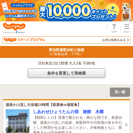
じゃらん
お得な特典をみる
東伯郡湯梨浜町の旅館
の 検索結果（
7
/
7
軒）
日付未定1泊 1部屋 大人2名 子供0名
条件を変更して再検索
安い順
源泉かけ流し大浴場24時間【部屋食or個室食】
しあわせひょうたんの宿 旅館 水郷
【昭和レトロ】清潔で癒される・静かな宿です。泉質自
慢、源泉かけ流しの温泉、鳥取和牛や日本海の幸を中心
とした料理がをお楽しみください。夕食朝食ともに、部
屋食または完全個室です。