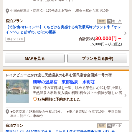
中国自動車道・院庄IC～179号線北上70分 JR倉吉駅から車で10分
宿泊プラン
和室
朝・夕
【1泊2食/オレイン55】くちどけを実感する鳥取最高峰ブランド牛「オレ
イン55」と茹ずわいがにの饗宴
30,000円～
合計(税込)
ポイント2%
15,000円～/人(税込)
MAPを見る
プランを見る(8件)
レイクビューとかけ流し天然温泉の心和む国民宿舎全国第一号の宿
湖畔の温泉宿 東郷温泉 水明荘
湖畔に佇み東郷湖を一望、眺める景色に心和む宿 掛流し
天然温泉＆料理長入魂の料理 料金以上の価値が嬉しい宿
2名がこの宿を見ています
12時間前に予約されました
●公共交通／JR松崎駅から徒歩3分。 ●車／倉吉駅から車で10分 中国自動
車道～院庄IC～車80分
宿泊プラン
和室
朝・夕
贅沢はしないけど満足できる、じわり人気の定番会席◆水明（すいめ