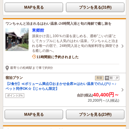
MAPを見る
プランを見る(31件)
ワンちゃんと泊まれるはわい温泉♪24時間入浴と旬の海鮮で癒し旅を
東郷館
源泉かけ流し100％の湯を楽しめる、通称”こいの湯”と
してカップルにも人気のはわい温泉。ワンちゃんと泊ま
れる唯一の宿で、24時間入浴と旬の海鮮料理を満喫でき
る癒しの旅へ。
11時間前に予約されました
最寄りの松崎駅まで車で約8分
宿泊プラン
和室
朝・夕
【2食付】≪ボリューム満点◎おまかせ会席≫はわい温泉でのんびり～♪
ペット同伴OK☆【じゃらん限定】
40,400円～
合計(税込)
ポイント2%
20,200円～/人(税込)
MAPを見る
プランを見る(23件)