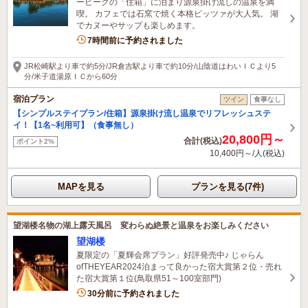
ーピークの「住箱」に泊まり源泉掛け流しの温泉を満
喫。 カフェでは石窯で焼く本格ピッツァが大人気。 湖
でカヌーやサップも楽しめます。
7時間前に予約されました
JR松崎駅より車で約5分/JR倉吉駅より車で約10分/山陰道はわいＩＣより5
分/米子道湯原ＩＣから60分
宿泊プラン
ツイン
食事なし
【シンプルステイプラン/住箱】源泉掛け流し温泉でリフレッシュステ
イ！【1名~利用可】（食事無し）
20,800円～
合計(税込)
ポイント2%
10,400円～/人(税込)
MAPを見る
プランを見る(7件)
望湖楼名物の湖上露天風呂 変わらぬ絶景と温泉をお楽しみください
望湖楼
夏限定の「夏輝会席プラン」好評発売中♪ じゃらん
ofTHEYEAR2024泊まって良かった宿大賞第２位・売れ
た宿大賞第１位(鳥取県51～100室部門)
5名がこの宿を見ています
30分前に予約されました