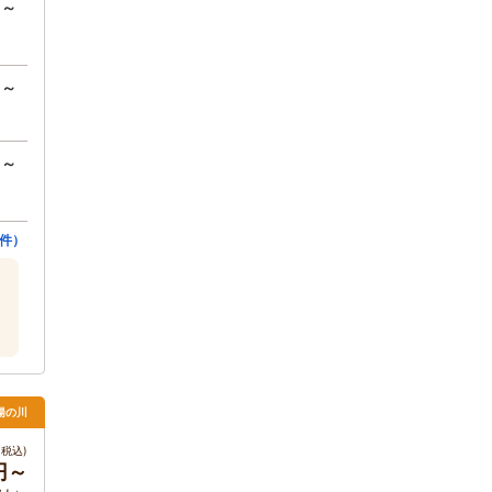
円～
円～
円～
件）
湯の川
税込)
0円～