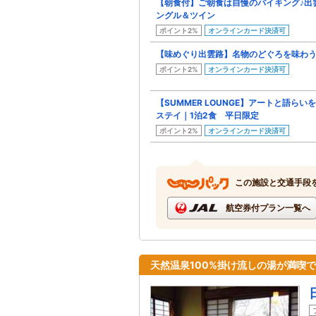
【朝食付】ご朝食は自慢のバイキング♪出
ングル＆ツイン
ポイント2%
オンラインカード決済可
【味めぐり出雲路】名物のどぐろを味わう
ポイント2%
オンラインカード決済可
【SUMMER LOUNGE】アートと語ら
ステイ｜1泊2食 平日限定
ポイント2%
オンラインカード決済可
この施設と交通手段
航空券付プラン一覧へ
天然温泉100%掛け流しの湯が満喫