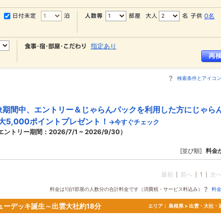
0名
指定あり
検索条件とアイコ
象期間中、エントリー＆じゃらんパックを利用した方にじゃら
大5,000ポイントプレゼント！
→今すぐチェック
エントリー期間：2026/7/1 ~ 2026/9/30）
[並び順]
料金
最初
前へ
1
次
料金は1泊1部屋の人数分の合計料金です（消費税・サービス料込み）
料
ューデッキ誕生～出雲大社約18分
エリア：
島根県 > 出雲・大社・