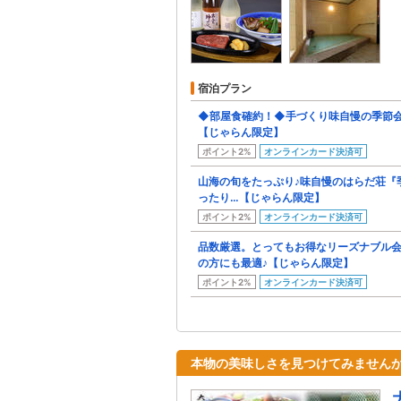
宿泊プラン
◆部屋食確約！◆手づくり味自慢の季節
【じゃらん限定】
ポイント2%
オンラインカード決済可
山海の旬をたっぷり♪味自慢のはらだ荘『
ったり…【じゃらん限定】
ポイント2%
オンラインカード決済可
品数厳選。とってもお得なリーズナブル
の方にも最適♪【じゃらん限定】
ポイント2%
オンラインカード決済可
本物の美味しさを見つけてみませんか