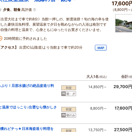
17,60
夕食、朝食
高評価
（8,800円～
《出雲大社まで車で約8分》当館一押しの、鮮度抜群！旬の海の幸を使
用した豪快活魚料理。展望温泉で夕日を眺めながらの入浴は格別です
◎自慢の料理と温泉で、心身ともにゆったりお寛ぎくださいませ。
20時間前に予約されました
【アクセス】
出雲IC(山陰道)より当館まで車で約20分
MAP
大人1名
合計
(税込)
(
たっぷり！旦那水揚げの絶品姿造り料
29,700
14,850円～
和室
朝・夕
と温泉でほっこり♪出雲なら懐かしさ
17,600
8,800円～
和室
朝のみ
の獲れピチっ★日本海姿造り料理を
27,500
13,750円～
和室