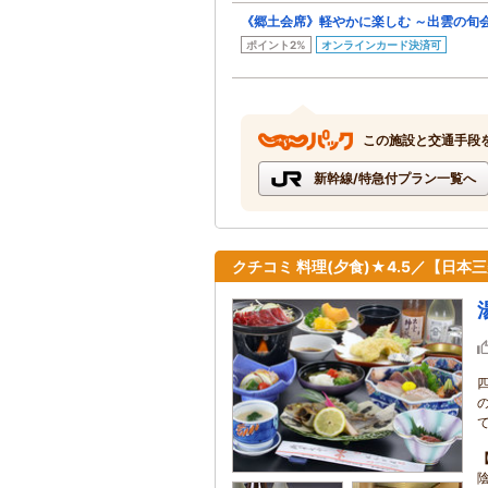
《郷土会席》軽やかに楽しむ ～出雲の旬
ポイント2%
オンラインカード決済可
この施設と交通手段
新幹線/特急付プラン一覧へ
クチコミ 料理(夕食)★4.5／【日