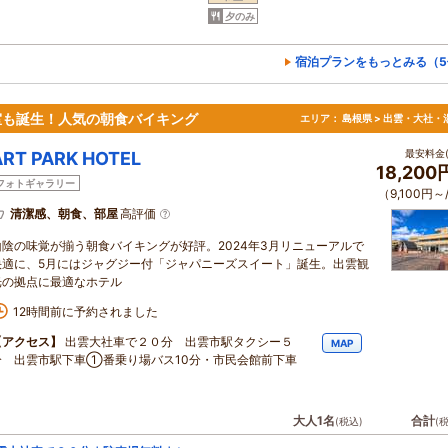
夕のみ
宿泊プランをもっとみる（5
客室も誕生！人気の朝食バイキング
エリア：
島根県 > 出雲・大社・
最安料金(
ART PARK HOTEL
18,20
フォトギャラリー
（9,100円～
清潔感、朝食、部屋
高評価
山陰の味覚が揃う朝食バイキングが好評。2024年3月リニューアルで
快適に、5月にはジャグジー付「ジャパニーズスイート」誕生。出雲観
光の拠点に最適なホテル
12時間前に予約されました
【アクセス】
出雲大社車で２０分 出雲市駅タクシー５
MAP
分 出雲市駅下車①番乗り場バス10分・市民会館前下車
大人1名
合計
(税込)
(