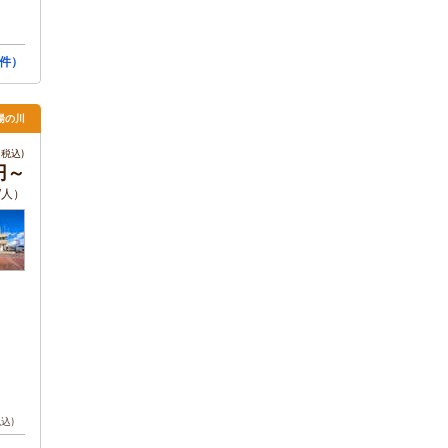
件）
湯の川
税込)
0円～
/人）
税込)