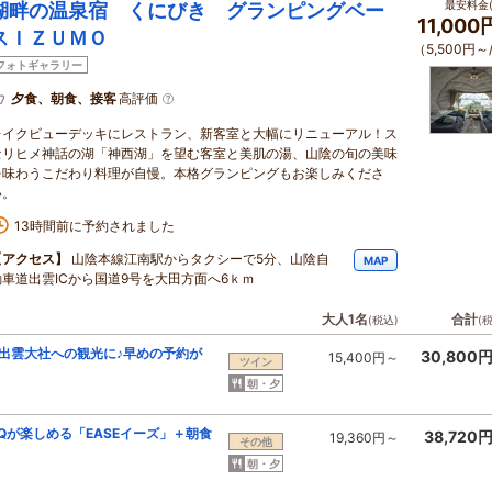
最安料金(
湖畔の温泉宿 くにびき グランピングベー
11,00
スＩＺＵＭＯ
（5,500円～
フォトギャラリー
夕食、朝食、接客
高評価
レイクビューデッキにレストラン、新客室と大幅にリニューアル！ス
セリヒメ神話の湖「神西湖」を望む客室と美肌の湯、山陰の旬の美味
を味わうこだわり料理が自慢。本格グランピングもお楽しみくださ
い。
13時間前に予約されました
【アクセス】
山陰本線江南駅からタクシーで5分、山陰自
MAP
動車道出雲ICから国道9号を大田方面へ6ｋｍ
大人1名
合計
(税込)
(
F〇出雲大社への観光に♪早めの予約が
30,800
15,400円～
ツイン
朝・夕
Qが楽しめる「EASEイーズ」＋朝食
38,720
19,360円～
その他
朝・夕