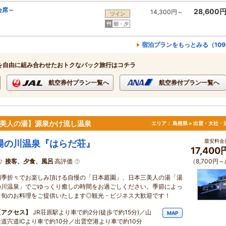
会席～
28,600
14,300円～
ツイン
朝・夕
宿泊プランをもっとみる（10
を自由に組み合わせたおトクなパック旅行はコチラ
航空券付プラン一覧へ
航空券付プラン一覧へ
本三美人の湯】源泉かけ流し温泉
エリア：
島根県 > 出雲・大社・
最安料金(
湯の川温泉『はらだ荘』
17,40
接客、夕食、風呂
高評価
（8,700円～
四季折々でお楽しみ頂ける自慢の「日本庭園」、日本三美人の湯「湯
の川温泉」でごゆっくり癒しの時間をお過ごしください。季節によっ
て旬のお料理をご提供いたします◎観光・ビジネス大歓迎です！
【アクセス】
JR荘原駅より車で約2分(徒歩で約15分)／山
MAP
陰道宍道ICより車で約10分／出雲空港より車で約10分