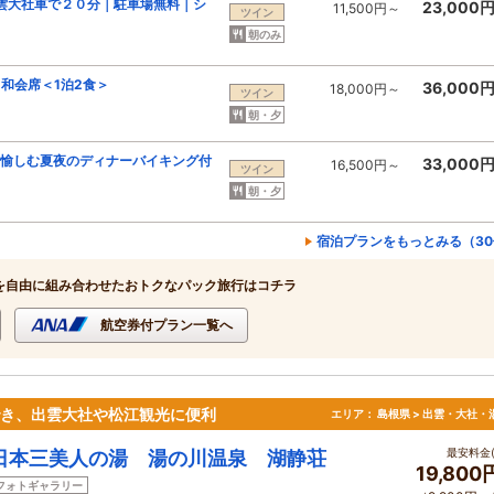
雲大社車で２０分｜駐車場無料｜シ
23,000
11,500円～
ツイン
朝のみ
和会席＜1泊2食＞
36,000
18,000円～
ツイン
朝・夕
いを愉しむ夏夜のディナーバイキング付
33,000
16,500円～
ツイン
朝・夕
宿泊プランをもっとみる（30
を自由に組み合わせたおトクなパック旅行はコチラ
航空券付プラン一覧へ
でき、出雲大社や松江観光に便利
エリア：
島根県 > 出雲・大社・
最安料金(
日本三美人の湯 湯の川温泉 湖静荘
19,80
フォトギャラリー