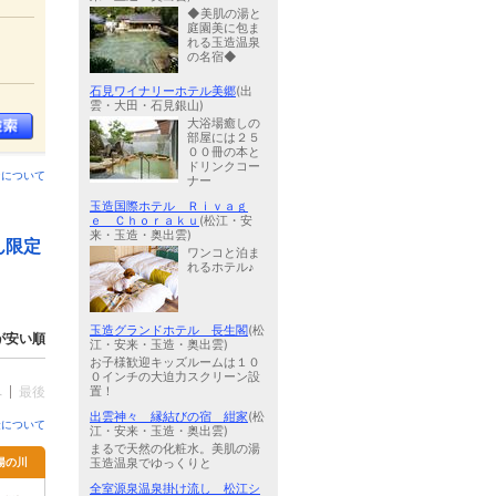
◆美肌の湯と
庭園美に包ま
れる玉造温泉
の名宿◆
石見ワイナリーホテル美郷
(出
雲・大田・石見銀山)
大浴場癒しの
部屋には２５
００冊の本と
ドリンクコー
ンについて
ナー
玉造国際ホテル Ｒｉｖａｇ
ｅ Ｃｈｏｒａｋｕ
(松江・安
来・玉造・奥出雲)
ん限定
ワンコと泊ま
れるホテル♪
玉造グランドホテル 長生閣
(松
が安い順
江・安来・玉造・奥出雲)
お子様歓迎キッズルームは１０
０インチの大迫力スクリーン設
へ
最後
置！
出雲神々 縁結びの宿 紺家
(松
金について
江・安来・玉造・奥出雲)
まるで天然の化粧水。美肌の湯
湯の川
玉造温泉でゆっくりと
全室源泉温泉掛け流し 松江シ