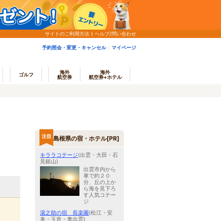
サイトのご利用方法
ヘルプ/問い合わせ
予約照会・変更・キャンセル
マイページ
海外
海外
ゴルフ
航空券
航空券+ホテル
島根県の宿・ホテル[PR]
キララコテージ
(出雲・大田・石
見銀山)
出雲市内から
車で約２０
分、丘の上か
ら海を見下ろ
す人気コテー
ジ
湯之助の宿 長楽園
(松江・安
来・玉造・奥出雲)