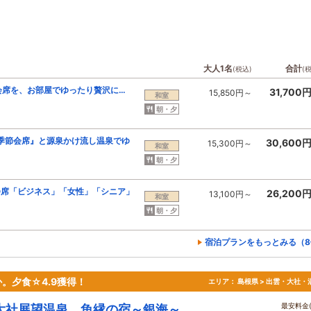
大人1名
合計
(税込)
(
会席を、お部屋でゆったり贅沢に…
31,700
15,850円～
和室
朝・夕
季節会席』と源泉かけ流し温泉でゆ
30,600
15,300円～
和室
朝・夕
会席「ビジネス」「女性」「シニア」
26,200
13,100円～
和室
朝・夕
宿泊プランをもっとみる（8
。夕食☆4.9獲得！
エリア：
島根県 > 出雲・大社・
最安料金(
大社展望温泉 魚縁の宿～銀海～