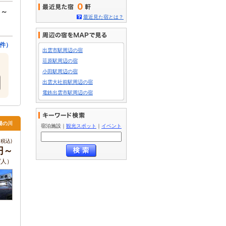
0
円～
最近見た宿とは？
9件）
出雲市駅周辺の宿
荘原駅周辺の宿
小田駅周辺の宿
出雲大社前駅周辺の宿
電鉄出雲市駅周辺の宿
湯の川
宿泊施設
｜
観光スポット
｜
イベント
税込)
0円～
/人）