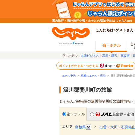
国内旅行・海外旅行や宿・ホテルの宿泊予約はじゃらんnet
こんにちは♪ゲストさん
じ
宿・ホテル
宿・ホテル
出張ビジネス
温泉・露天
高級宿
ポイントがたまる・つかえる
ホテル予約
>
島根のホテル・宿泊
>
簸川郡斐川町の旅
簸川郡斐川町の旅館
じゃらん.net掲載の簸川郡斐川町の旅館情報
宿・ホテル
航空券＋宿泊
＞
島根県
出雲・大田・石見銀