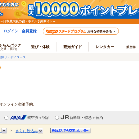
 ～日本最大級の宿・ホテル予約サイト～
ログイン
会員登録
お得な特典をみる
ゃらんパック
遊び・体験
観光ガイド
レンタカー
航空券
（交通＋宿泊）
日帰り・デイユース
館
・オンライン宿泊予約。
航空券＋宿泊
新幹線・特急＋宿泊
＞
山
さらに絞込み