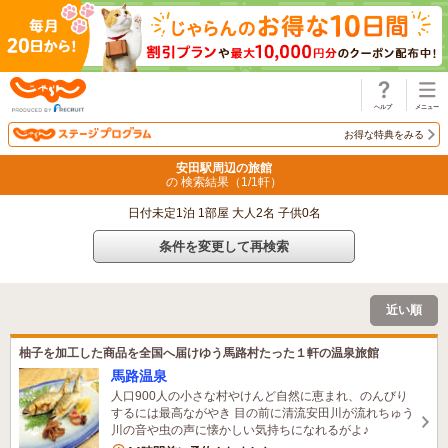
じゃらん
お得な特典をみる
安田駅周辺の旅館
の 検索結果（
1
/
1
軒）
日付未定1泊 1部屋 大人2名 子供0名
条件を変更して再検索
近い順
柚子を加工した商品を全国へ届けゆう馬路村たった１軒の温泉旅館
馬路温泉
人口900人の小さな村やけんど自然に恵まれ、のんびり
するには最高ながやき 目の前に清流安田川が流れちゅう
川の音や虫の声に懐かしい気持ちになれるがよ♪
2名がこの宿を見ています