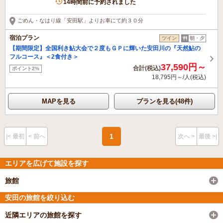
14時間前に予約されました
ごめん・なはり線「安田駅」よりお車にて約３０分
宿泊プラン
ツイン
朝・夕
【期間限定】全国利き鮎大会で２度もＧＰに輝いた安田川の『天然鮎の
フルコース』＜2食付き＞
37,590円～
合計(税込)
ポイント2%
18,795円～/人(税込)
MAPを見る
プランを見る(48件)
1
|< 最初
< 前へ
次へ >
最後 >|
エリアを広げて施設を探す
旅館
安田の旅館を絞り込む
近隣エリアの旅館を探す