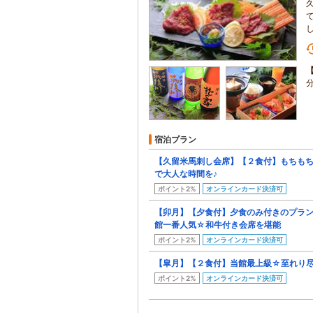
宿泊プラン
【久留米馬刺し会席】【２食付】もちも
で大人な時間を♪
ポイント2%
オンラインカード決済可
【卯月】【夕食付】夕食のみ付きのプラン
館一番人気☆和牛付き会席を堪能
ポイント2%
オンラインカード決済可
【皐月】【２食付】当館最上級☆至れり
ポイント2%
オンラインカード決済可