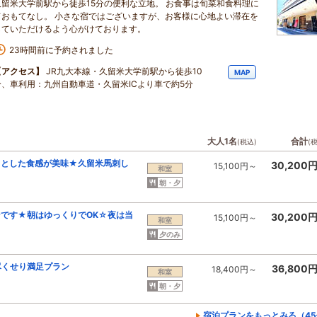
久留米大学前駅から徒歩15分の便利な立地。 お食事は旬菜和食料理に
ておもてなし。 小さな宿ではございますが、お客様に心地よい滞在を
していただけるよう心がけております。
23時間前に予約されました
【アクセス】
JR九大本線・久留米大学前駅から徒歩10
MAP
分、車利用：九州自動車道・久留米ICより車で約5分
大人1名
合計
(税込)
(
ちとした食感が美味★久留米馬刺し
30,200
15,100円～
和室
朝・夕
です★朝はゆっくりでOK☆夜は当
30,200
15,100円～
和室
夕のみ
尽くせり満足プラン
36,800
18,400円～
和室
朝・夕
宿泊プランをもっとみる（45