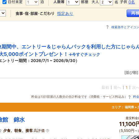
0名
指定あり
検索条件とアイコ
象期間中、エントリー＆じゃらんパックを利用した方にじゃら
大5,000ポイントプレゼント！
→今すぐチェック
エントリー期間：2026/7/1 ~ 2026/9/30）
[並び順]
最初
前へ
1
次
料金は1泊1部屋の人数分の合計料金です（消費税・サービス料込み）
料
エリア：
福岡県 >
最安料金(
旅館 錦水
11,10
夕食、朝食、接客
高評価
（5,550円～