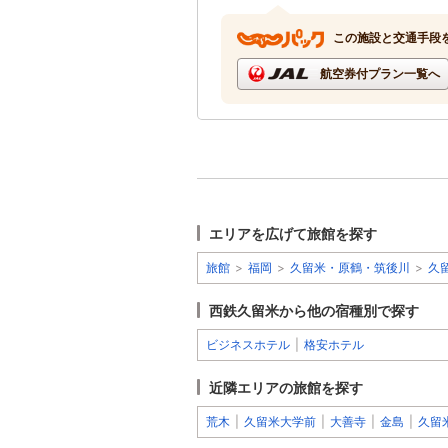
この施設と交通手段
航空券付プラン一覧へ
エリアを広げて旅館を探す
旅館
>
福岡
>
久留米・原鶴・筑後川
>
久
西鉄久留米から他の宿種別で探す
ビジネスホテル
|
格安ホテル
近隣エリアの旅館を探す
荒木
|
久留米大学前
|
大善寺
|
金島
|
久留