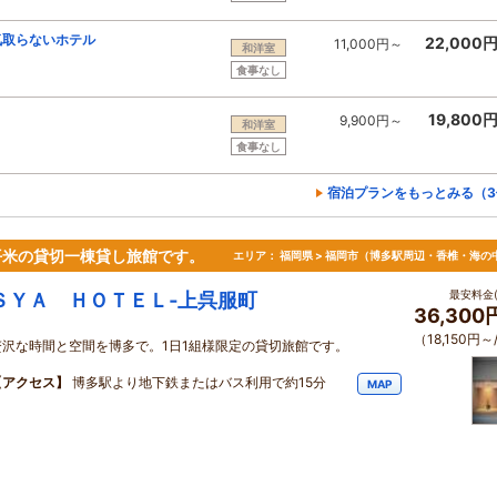
気取らないホテル
22,000
11,000円～
和洋室
食事なし
19,800
9,900円～
和洋室
食事なし
宿泊プランをもっとみる（3
平米の貸切一棟貸し旅館です。
エリア：
福岡県 > 福岡市（博多駅周辺・香椎・海の
最安料金(
ＳＹＡ ＨＯＴＥＬ‐上呉服町
36,300
（18,150円～
贅沢な時間と空間を博多で。1日1組様限定の貸切旅館です。
【アクセス】
博多駅より地下鉄またはバス利用で約15分
MAP