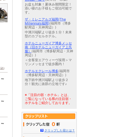
お盆も対象！夏休み期間限定！
添い寝のお子様もご宿泊可能で
す。
ザ・ミレニアルズ福岡(The
Millennials福岡)
(福岡市（博多
駅周辺・天神周辺）)
中洲川端駅より徒歩１分！未来
型のカプセルホテル。
ホテルニューガイア博多メッセ
南（旧ホテルニューガイア上呉
服）
(福岡市（博多駅周辺・天神
周辺）)
＜全客室エアウィーヴ採用＞マ
リンメッセまで徒歩圏内！
税込)
ホテルエクレール博多
(福岡市
（博多駅周辺・天神周辺）)
円～
地下鉄中洲川端駅より徒歩２
分！観光に抜群の立地です♪
※「注目の宿・ホテル」とは、
ご覧になっている県の注目宿・
円～
ホテルをご紹介しております。
円～
0
クリップした宿とは？