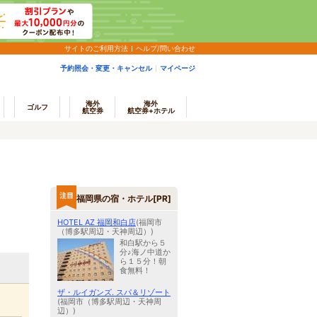
サイトのご利用方法
ヘルプ/問い合わせ
予約照会・変更・キャンセル
マイページ
海外
海外
ゴルフ
航空券
航空券+ホテル
福岡県の宿・ホテル[PR]
HOTEL AZ 福岡和白店
(福岡市
（博多駅周辺・天神周辺）)
和白駅から５
分♪海ノ中道か
ら１５分！朝
食無料！
ザ・ルイガンズ. スパ＆リゾート
(福岡市（博多駅周辺・天神周
辺）)