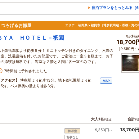
宿泊プランをもっとみる（6
くつろげるお部屋
エリア：
福岡県 > 福岡市（博多駅周辺・香椎・海の
最安料金(
ＳＹＡ ＨＯＴＥＬ－祇園
18,70
（9,350円～
地下鉄祇園駅より徒歩５分！ ミニキッチン付きのダイニング、六畳の
和室、洗濯設備も付いたお部屋です。 ご宿泊は一室３名様まで、お子
様の添寝は無料です。 客室は２階と３階に各一室のみです。
7時間前に予約されました
【アクセス】
博多駅より徒歩13分。地下鉄祇園駅より徒
MAP
歩5分。バス停奥の堂より徒歩3分。
大人1名
合計
(税込)
(
18,700
9,350円～
和洋室
食事なし