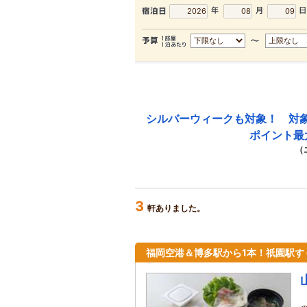
シルバーウィークも対象！ 対
ポイント最
（
3
軒ありました。
福岡空港＆博多駅から1本！祇園駅す