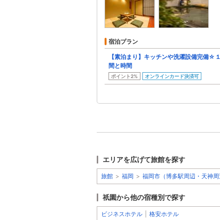
宿泊プラン
【素泊まり】キッチンや洗濯設備完備☆
間と時間
ポイント2%
オンラインカード決済可
エリアを広げて旅館を探す
旅館
>
福岡
>
福岡市（博多駅周辺・天神周
祇園から他の宿種別で探す
ビジネスホテル
|
格安ホテル