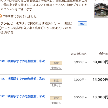
のんびりゆったり過ごせる快適さを追求し、お部屋は全室和室をご用
意。畳の上で足を伸ばしてゴロンとお寛ぎください。朝食プランや夕
食オプションもございます。
2時間前に予約されました
【アクセス】
地下鉄：福岡空港＆博多駅から1本！祇園駅
MAP
②出口から徒歩約1分／車：呉服町ICから約4分／バス亭
も徒歩約1分
大人1名
合計
(税込)
(
1本！祇園駅すぐの老舗旅館。和の
13,800
6,900円～
和室
食事なし
1本！祇園駅すぐの老舗旅館。和の
14,000
7,000円～
和室
食事なし
1本！祇園駅すぐの老舗旅館。和の
13,000
6,500円～
和室
食事なし