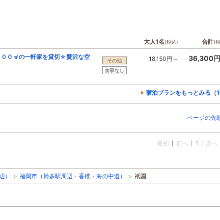
大人1名
合計
(税込)
(
１００㎡の一軒家を貸切☆贅沢な空
36,300
18,150円～
その他
食事なし
宿泊プランをもっとみる（1
ページの先
最初
前へ
1
次へ
辺）
>
福岡市（博多駅周辺・香椎・海の中道）
>
祇園