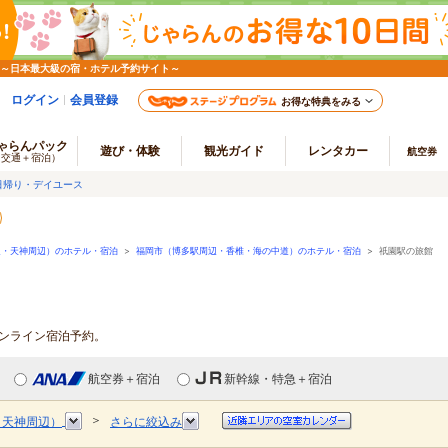
 ～日本最大級の宿・ホテル予約サイト～
ログイン
会員登録
お得な特典をみる
ゃらんパック
遊び・体験
観光ガイド
レンタカー
航空券
（交通＋宿泊）
日帰り・デイユース
辺・天神周辺）のホテル・宿泊
>
福岡市（博多駅周辺・香椎・海の中道）のホテル・宿泊
>
祇園駅の旅館
オンライン宿泊予約。
航空券＋宿泊
新幹線・特急＋宿泊
＞
・天神周辺）
さらに絞込み