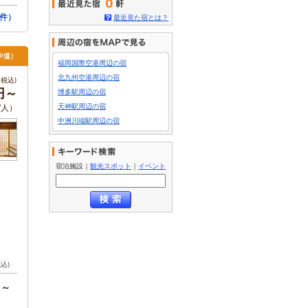
0
件）
最近見た宿とは？
中道）
福岡国際空港周辺の宿
北九州空港周辺の宿
税込)
0円～
博多駅周辺の宿
天神駅周辺の宿
/人）
中洲川端駅周辺の宿
宿泊施設
｜
観光スポット
｜
イベント
税込)
円～