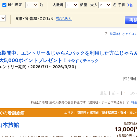
0名
指定あり
検索条件とアイコ
象期間中、エントリー＆じゃらんパックを利用した方にじゃら
大5,000ポイントプレゼント！
→今すぐチェック
エントリー期間：2026/7/1 ~ 2026/9/30）
[並び順]
最初
前へ
1
次
料金は1泊1部屋の人数分の合計料金です（消費税・サービス料込み）
料
ぐの老舗旅館
エリア：
福岡県 > 福岡市（博多駅周辺・香椎・海の
最安料金(
山本旅館
13,00
（6,500円～