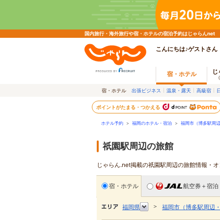
国内旅行・海外旅行や宿・ホテルの宿泊予約はじゃらんnet
こんにちは♪ゲストさん
じ
宿・ホテル
宿・ホテル
出張ビジネス
温泉・露天
高級宿
ポイントがたまる・つかえる
ホテル予約
>
福岡のホテル・宿泊
>
福岡市（博多駅周
祇園駅周辺の旅館
じゃらん.net掲載の祇園駅周辺の旅館情報・
宿・ホテル
航空券＋宿泊
＞
福岡県
福岡市（博多駅周辺