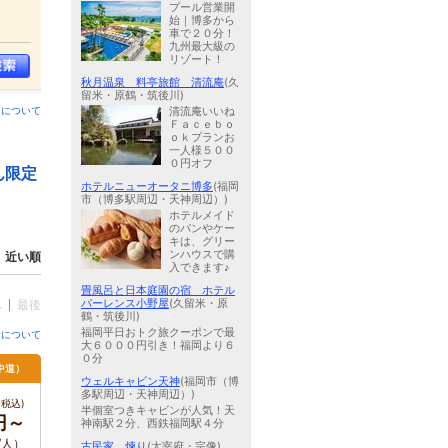
プール営業開
始｜博多から
車で２０分！
九州最大級の
リゾート！
秋月温泉 料亭旅館 清流庵
(久
留米・原鶴・筑後川)
ンについて
清流庵いいね
Ｆａｃｅｂｏ
ｏｋプランお
一人様５００
０円オフ
ん限定
ホテルニューオータニ博多
(福岡
市（博多駅周辺・天神周辺）)
ホテルメイド
のパンやケー
キは、グリー
ンハウスで購
近い順
入できます♪
畳風呂と日本庭園の宿 ホテル
パーレンス小野屋
(久留米・原
へ
最後
鶴・筑後川)
福岡平日おトク旅クーポンで最
金について
大６０００円引き！福岡より６
０分
中道）
ウェルキャビン天神
(福岡市（博
多駅周辺・天神周辺）)
税込)
半個室つきキャビンが人気！天
0円～
神南駅２分、西鉄福岡駅４分
/人）
古民家 煉り
(太宰府・宗像)