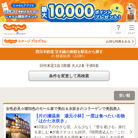
じゃらん
お得な特典をみる
西日本鉄道 甘木線の旅館を駅名から探す
の 検索結果（
2
/
2
軒）
日付未定1泊 1部屋 大人2名 子供0名
条件を変更して再検索
安い順
女性必見☆琥珀色のモール泉で美白＆水炊きのコラーゲンで美肌美人
【片の瀬温泉 湯元小林】一度は食べたい名物
「はかた水炊き」
■10室以下の小さな宿。人も少なく『密を避ける』旅行
を楽しむ ■夕食クチコミも好評。7時間煮込んだ『こだ
わり』の地鶏水炊きを堪能 ■ツルツル、pH７.８の化粧