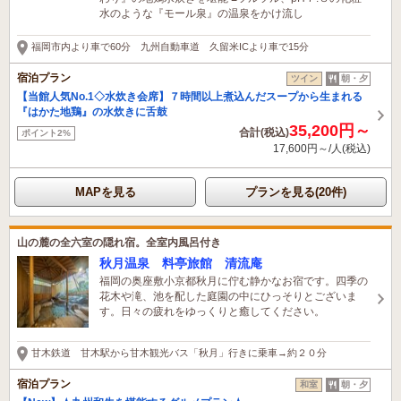
水のような『モール泉』の温泉をかけ流し
福岡市内より車で60分 九州自動車道 久留米ICより車で15分
宿泊プラン
ツイン
朝・夕
【当館人気No.1◇水炊き会席】７時間以上煮込んだスープから生まれる
『はかた地鶏』の水炊きに舌鼓
35,200円～
合計(税込)
ポイント2%
17,600円～/人(税込)
MAPを見る
プランを見る(20件)
山の麓の全六室の隠れ宿。全室内風呂付き
秋月温泉 料亭旅館 清流庵
福岡の奥座敷小京都秋月に佇む静かなお宿です。四季の
花木や滝、池を配した庭園の中にひっそりとございま
す。日々の疲れをゆっくりと癒してください。
甘木鉄道 甘木駅から甘木観光バス「秋月」行きに乗車→約２０分
宿泊プラン
和室
朝・夕