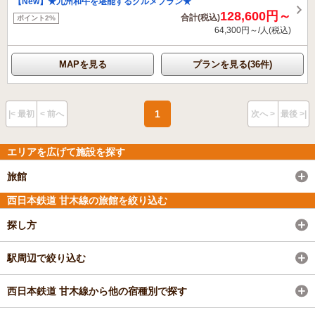
【New】★九州和牛を堪能するグルメプラン★
128,600円～
合計(税込)
ポイント2%
64,300円～/人(税込)
MAPを見る
プランを見る(36件)
1
|< 最初
< 前へ
次へ >
最後 >|
エリアを広げて施設を探す
旅館
西日本鉄道 甘木線の旅館を絞り込む
探し方
駅周辺で絞り込む
西日本鉄道 甘木線から他の宿種別で探す