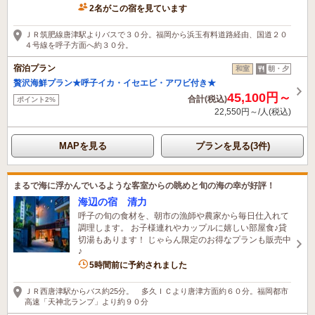
2名がこの宿を見ています
ＪＲ筑肥線唐津駅よりバスで３０分。福岡から浜玉有料道路経由、国道２０
４号線を呼子方面へ約３０分。
宿泊プラン
和室
朝・夕
贅沢海鮮プラン★呼子イカ・イセエビ・アワビ付き★
45,100円～
合計(税込)
ポイント2%
22,550円～/人(税込)
MAPを見る
プランを見る(3件)
まるで海に浮かんでいるような客室からの眺めと旬の海の幸が好評！
海辺の宿 清力
呼子の旬の食材を、朝市の漁師や農家から毎日仕入れて
調理します。 お子様連れやカップルに嬉しい部屋食♪貸
切湯もあります！ じゃらん限定のお得なプランも販売中
♪
5時間前に予約されました
ＪＲ西唐津駅からバス約25分。 多久ＩＣより唐津方面約６０分。福岡都市
高速「天神北ランプ」より約９０分