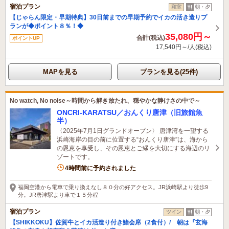
宿泊プラン
和室
朝・夕
【じゃらん限定・早期特典】30日前までの早期予約でイカの活き造りプ
ランが◆ポイント８％！◆
35,080円～
合計(税込)
ポイントUP
17,540円～/人(税込)
MAPを見る
プランを見る(25件)
No watch, No noise～時間から解き放たれ、穏やかな静けさの中で～
ONCRI-KARATSU／おんくり唐津（旧旅館魚
半）
〈2025年7月1日グランドオープン〉 唐津湾を一望する
浜崎海岸の目の前に位置する“おんくり唐津”は、海から
の恩恵を享受し、その恩恵とご縁を大切にする海辺のリ
ゾートです。
2名がこの宿を見ています
4時間前に予約されました
福岡空港から電車で乗り換えなし８０分の好アクセス。JR浜崎駅より徒歩9
分。JR唐津駅より車で１５分程
宿泊プラン
ツイン
朝・夕
【SHIKKOKU】佐賀牛とイカ活造り付き鮨会席（2食付）/ 朝は『玄海