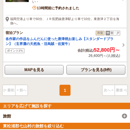
い・
2名がこの宿を見ています
13時間前に予約されました
福岡空港より車で60分、ＪＲ筑肥線唐津駅より車で10分。東唐津２丁目を海
側へ。
宿泊プラン
和室
朝・夕
各作家の作品をふんだんに使った唐津焼お楽しみ【スタンダードプラ
ン】（玄界灘の天然魚・活烏賊・佐賀牛）
52,800円～
合計(税込)
ポイント2%
26,400円～/人(税込)
MAPを見る
プランを見る(8件)
1
|< 最初
< 前へ
次へ >
最後 >|
エリアを広げて施設を探す
旅館
東松浦郡七山村の旅館を絞り込む