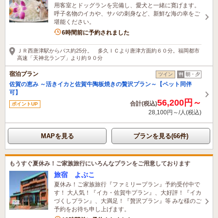
用客室とドッグランを完備し、愛犬と一緒に寛げます。
呼子名物のイカや、サバの刺身など、新鮮な海の幸をご
堪能ください。
1名がこの宿を見ています
6時間前に予約されました
ＪＲ西唐津駅からバス約25分。 多久ＩＣより唐津方面約６０分。福岡都市
高速「天神北ランプ」より約９０分
宿泊プラン
ツイン
朝・夕
佐賀の恵み ～活きイカと佐賀牛陶板焼きの贅沢プラン～【ペット同伴
可】
56,200円～
合計(税込)
ポイントUP
28,100円～/人(税込)
MAPを見る
プランを見る(66件)
もうすぐ夏休み！ご家族旅行にいろんなプランをご用意しております
旅宿 よぶこ
夏休み！ご家族旅行『ファミリープラン』予約受付中で
す！ 大人気！『イカ・佐賀牛プラン』、大好評！『イカ
づくしプラン』、大満足！『贅沢プラン』等 みな様のご
予約をお待ち申し上げます。