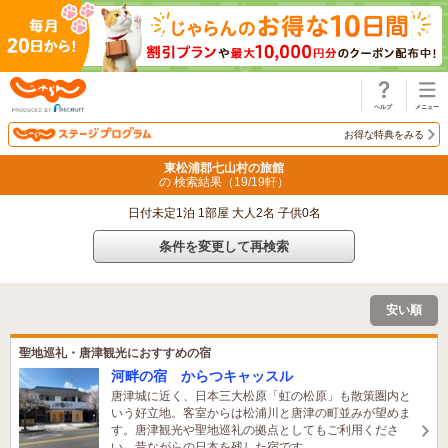
じゃらん
お得な特典をみる
東松浦郡七山村の旅館
の 検索結果（
19
/
19
軒）
日付未定1泊 1部屋 大人2名 子供0名
条件を変更して再検索
安い順
聖地巡礼・唐津観光におすすめの宿
河畔の宿 からつキャッスル
唐津城に近く、日本三大松原「虹の松原」も散策圏内と
いう好立地。客室からは松浦川と唐津の町並みが望めま
す。唐津観光や聖地巡礼の拠点としてもご利用くださ
い。昔ながらの日本を残した宿です。