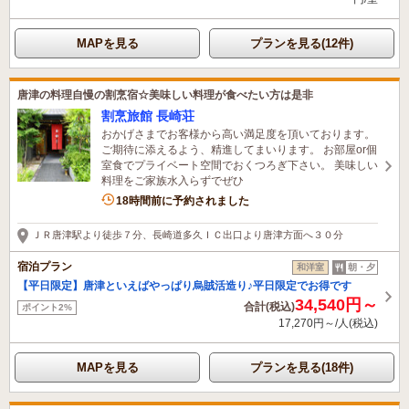
MAPを見る
プランを見る(12件)
唐津の料理自慢の割烹宿☆美味しい料理が食べたい方は是非
割烹旅館 長崎荘
おかげさまでお客様から高い満足度を頂いております。
ご期待に添えるよう、精進してまいります。 お部屋or個
室食でプライベート空間でおくつろぎ下さい。 美味しい
料理をご家族水入らずでぜひ
18時間前に予約されました
ＪＲ唐津駅より徒歩７分、長崎道多久ＩＣ出口より唐津方面へ３０分
宿泊プラン
和洋室
朝・夕
【平日限定】唐津といえばやっぱり烏賊活造り♪平日限定でお得です
34,540円～
合計(税込)
ポイント2%
17,270円～/人(税込)
MAPを見る
プランを見る(18件)