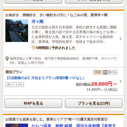
お魚好き、焼物好き、古い物好きの方に！なごみの宿、唐津洋々閣
洋々閣
大正の面影を残す日本旅館。老松の群生する庭園に潮騒
が響く。隆太窯の器で供する玄界灘の海の幸などを用い
た会席料理が人気。隆太窯、花子ギャラリーを館内併
設。唐津城、早稲田佐賀中・高校まで徒歩10分。
1名がこの宿を見ています
5時間前に予約されました
福岡空港より車で60分、地下鉄で博多駅経由80分、唐津駅下車、タクシーで
6分。佐賀よりJRで70分。
宿泊プラン
和室
朝のみ
【1泊朝食のみ】片泊まりプラン(和室8畳 バスなし）
28,600円～
合計(税込)
ポイント2%
14,300円～/人(税込)
MAPを見る
プランを見る(11件)
お部屋でも温泉を楽しむ。唐津エリアで“唯一”の露天風呂付客室◎
からつ温泉 旅館 綿屋 明治九年創業【有形文