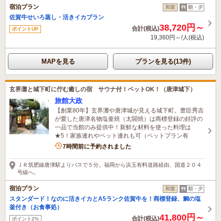
宿泊プラン
和室
朝・夕
佐賀牛せいろ蒸し・活きイカプラン
38,720円～
合計(税込)
ポイントUP
19,360円～/人(税込)
MAPを見る
プランを見る(13件)
玄界灘と城下町に佇む癒しの宿 サウナ付！ペットOK！（唐津城下）
旅館大政
【創業80年】玄界灘や唐津城が見える城下町。豊臣秀吉
が愛した唐津名物塩釜焼（太閤焼）は商標登録の好評の
一品で当館のみ提供中！新鮮な材料を使った料理は
★5！家族連れやペット連れも可（ペットプラン有
1名がこの宿を見ています
7時間前に予約されました
ＪＲ筑肥線唐津駅よりバスで５分。福岡から浜玉有料道路経由、国道２０４
号線へ。
宿泊プラン
和室
朝・夕
スタンダード！なのに活きイカとA5ランク佐賀牛を！商標登録、鯛の塩
釜付き（お食事処）
41,800円～
合計(税込)
ポイント2%