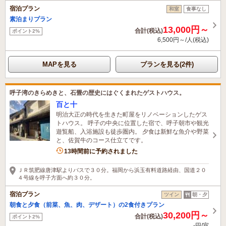
宿泊プラン
和室
食事なし
素泊まりプラン
13,000円～
合計(税込)
ポイント2%
6,500円～/人(税込)
MAPを見る
プランを見る(2件)
呼子湾のきらめきと、石畳の歴史にはぐくまれたゲストハウス。
百と十
明治大正の時代を生きた町屋をリノベーションしたゲス
トハウス。 呼子の中央に位置した宿で、呼子朝市や観光
遊覧船、入浴施設も徒歩圏内。 夕食は新鮮な魚介や野菜
と、佐賀牛のコース仕立てです。
1名がこの宿を見ています
13時間前に予約されました
ＪＲ筑肥線唐津駅よりバスで３０分。福岡から浜玉有料道路経由、国道２０
４号線を呼子方面へ約３０分。
宿泊プラン
ツイン
朝・夕
朝食と夕食（前菜、魚、肉、デザート）の2食付きプラン
30,200円～
合計(税込)
ポイント2%
-円/室