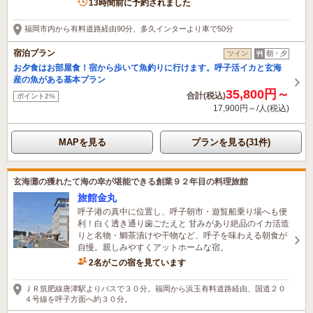
13時間前に予約されました
福岡市内から有料道路経由90分、多久インターより車で50分
宿泊プラン
ツイン
朝・夕
お夕食はお部屋食！宿から歩いて魚釣りに行けます。呼子活イカと玄海
産の魚がある基本プラン
35,800円～
合計(税込)
ポイント2%
17,900円～/人(税込)
MAPを見る
プランを見る(31件)
玄海灘の獲れたて海の幸が堪能できる創業９２年目の料理旅館
旅館金丸
呼子港の真中に位置し、呼子朝市・遊覧船乗り場へも便
利！白く透き通り歯ごたえと 甘みがあり絶品のイカ活造
りと名物・鯛茶漬けや干物など、呼子を味わえる朝食が
自慢。親しみやすくアットホームな宿。
2名がこの宿を見ています
ＪＲ筑肥線唐津駅よりバスで３０分。福岡から浜玉有料道路経由、国道２０
４号線を呼子方面へ約３０分。