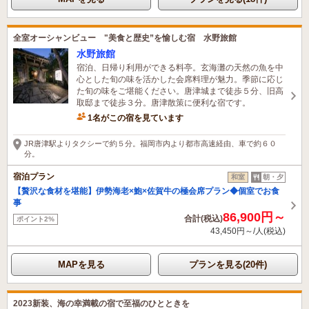
全室オーシャンビュー "美食と歴史”を愉しむ宿 水野旅館
水野旅館
宿泊、日帰り利用ができる料亭。玄海灘の天然の魚を中
心とした旬の味を活かした会席料理が魅力。季節に応じ
た旬の味をご堪能ください。唐津城まで徒歩５分、旧高
取邸まで徒歩３分。唐津散策に便利な宿です。
1名がこの宿を見ています
JR唐津駅よりタクシーで約５分。福岡市内より都市高速経由、車で約６０
分。
宿泊プラン
和室
朝・夕
【贅沢な食材を堪能】伊勢海老×鮑×佐賀牛の極会席プラン◆個室でお食
事
86,900円～
合計(税込)
ポイント2%
43,450円～/人(税込)
MAPを見る
プランを見る(20件)
2023新装、海の幸満載の宿で至福のひとときを