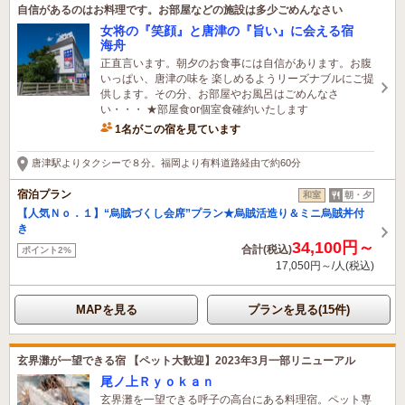
自信があるのはお料理です。お部屋などの施設は多少ごめんなさい
女将の『笑顔』と唐津の『旨い』に会える宿
海舟
正直言います。朝夕のお食事には自信があります。お腹
いっぱい、唐津の味を 楽しめるようリーズナブルにご提
供します。その分、お部屋やお風呂はごめんなさ
い・・・ ★部屋食or個室食確約いたします
1名がこの宿を見ています
唐津駅よりタクシーで８分。福岡より有料道路経由で約60分
宿泊プラン
和室
朝・夕
【人気Ｎｏ．１】“烏賊づくし会席”プラン★烏賊活造り＆ミニ烏賊丼付
き
34,100円～
合計(税込)
ポイント2%
17,050円～/人(税込)
MAPを見る
プランを見る(15件)
玄界灘が一望できる宿 【ペット大歓迎】2023年3月一部リニューアル
尾ノ上Ｒｙｏｋａｎ
玄界灘を一望できる呼子の高台にある料理宿。ペット専