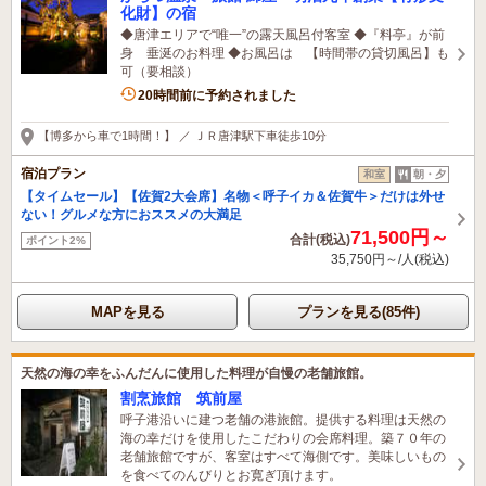
化財】の宿
◆唐津エリアで“唯一”の露天風呂付客室 ◆『料亭』が前
身 垂涎のお料理 ◆お風呂は 【時間帯の貸切風呂】も
可（要相談）
1名がこの宿を見ています
20時間前に予約されました
【博多から車で1時間！】 ／ ＪＲ唐津駅下車徒歩10分
宿泊プラン
和室
朝・夕
【タイムセール】【佐賀2大会席】名物＜呼子イカ＆佐賀牛＞だけは外せ
ない！グルメな方におススメの大満足
71,500円～
合計(税込)
ポイント2%
35,750円～/人(税込)
MAPを見る
プランを見る(85件)
天然の海の幸をふんだんに使用した料理が自慢の老舗旅館。
割烹旅館 筑前屋
呼子港沿いに建つ老舗の港旅館。提供する料理は天然の
海の幸だけを使用したこだわりの会席料理。築７０年の
老舗旅館ですが、客室はすべて海側です。美味しいもの
を食べてのんびりとお寛ぎ頂けます。