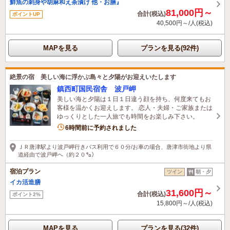
鮮魚の刺身や胡麻和え茶漬け 他・お膳』
81,000円～
合計(税込)
ポイントUP
40,500円～/人(税込)
MAPを見る
プランを見る(92件)
絶景の宿 美しい海に浮かぶ島々と夕陽がお迎えいたします
鎮西町国民宿舎 波戸岬
美しい海と夕陽は１日１日違う顔を持ち、何度来てもお
客様を温かくお迎えします。 恋人・夫婦・ご家族または
ゆっくりとした一人旅でも時間をお楽しみ下さい。
1名がこの宿を見ています
6時間前に予約されました
ＪＲ唐津駅より波戸岬行きバス利用で６０分/お車の場合、唐津市街地より県
道経由で波戸岬へ（約２０㌔）
宿泊プラン
ツイン
朝・夕
イカ活造膳
31,600円～
合計(税込)
ポイント2%
15,800円～/人(税込)
MAPを見る
プランを見る(32件)