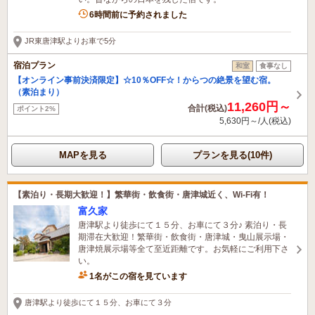
1名がこの宿を見ています
6時間前に予約されました
JR東唐津駅よりお車で5分
宿泊プラン
和室
食事なし
【オンライン事前決済限定】☆10％OFF☆！からつの絶景を望む宿。
（素泊まり）
11,260円～
合計(税込)
ポイント2%
5,630円～/人(税込)
MAPを見る
プランを見る(10件)
【素泊り・長期大歓迎！】繁華街・飲食街・唐津城近く、Wi-Fi有！
富久家
唐津駅より徒歩にて１５分、お車にて３分♪ 素泊り・長
期滞在大歓迎！繁華街・飲食街・唐津城・曳山展示場・
唐津焼展示場等全て至近距離です。お気軽にご利用下さ
い。
1名がこの宿を見ています
唐津駅より徒歩にて１５分、お車にて３分