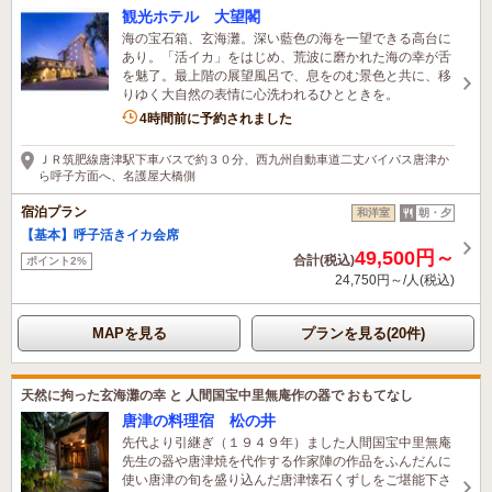
観光ホテル 大望閣
海の宝石箱、玄海灘。深い藍色の海を一望できる高台に
あり。「活イカ」をはじめ、荒波に磨かれた海の幸が舌
を魅了。最上階の展望風呂で、息をのむ景色と共に、移
りゆく大自然の表情に心洗われるひとときを。
1名がこの宿を見ています
4時間前に予約されました
ＪＲ筑肥線唐津駅下車バスで約３０分、西九州自動車道二丈バイパス唐津か
ら呼子方面へ、名護屋大橋側
宿泊プラン
和洋室
朝・夕
【基本】呼子活きイカ会席
49,500円～
合計(税込)
ポイント2%
24,750円～/人(税込)
MAPを見る
プランを見る(20件)
天然に拘った玄海灘の幸 と 人間国宝中里無庵作の器で おもてなし
唐津の料理宿 松の井
先代より引継ぎ（１９４９年）ました人間国宝中里無庵
先生の器や唐津焼を代作する作家陣の作品をふんだんに
使い唐津の旬を盛り込んだ唐津懐石くずしをご堪能下さ