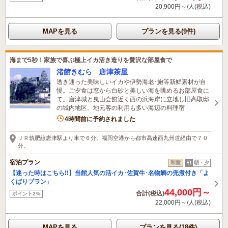
20,900円～/人(税込)
MAPを見る
プランを見る(9件)
海まで5秒！家族で喜ぶ極上イカ活き造りを贅沢な部屋食で
渚館きむら 唐津茶屋
透き通った美味しいイカや伊勢海老･鮑等新鮮素材が自
慢。ご夕食は窓から白砂と美しい海を眺めるお部屋食に
て。唐津城と曳山会館近く西の浜海岸に立地し旧高取邸
の城内地区。地元客の利用も多い海辺の料理宿
1名がこの宿を見ています
4時間前に予約されました
ＪＲ筑肥線唐津駅より車で６分。福岡空港から都市高速西九州道経由で７０
分。
宿泊プラン
和室
朝・夕
【迷った時はこちら!!】当館人気の活イカ･佐賀牛･名物鯛の兜煮付き「よ
くばりプラン」
44,000円～
合計(税込)
ポイント2%
22,000円～/人(税込)
MAPを見る
プランを見る(18件)