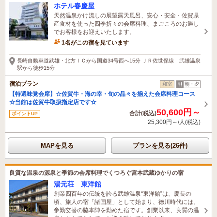
ホテル春慶屋
天然温泉かけ流しの展望露天風呂、安心・安全・佐賀県
産食材を使った四季折々の会席料理、まごころのお遇し
でお客様をお迎えいたします。
1名がこの宿を見ています
長崎自動車道武雄・北方ＩＣから国道34号西へ15分 ＪＲ佐世保線 武雄温泉
駅から徒歩15分
宿泊プラン
和室
朝・夕
【特選味覚会席】☆佐賀牛・海の幸・旬の品々を揃えた会席料理コース
☆当館は佐賀牛取扱指定店です☆
50,600円～
合計(税込)
ポイントUP
25,300円～/人(税込)
MAPを見る
プランを見る(26件)
良質な温泉の源泉と季節の会席料理でくつろぐ宮本武蔵ゆかりの宿
湯元荘 東洋館
創業四百年の伝統を誇る武雄温泉“東洋館”は、慶長の
頃、旅人の宿「諸国屋」として始まり、徳川時代には、
参勤交替の脇本陣を勤めた宿です。創業以来、良質の温