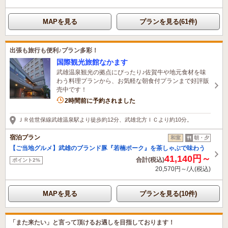
MAPを見る
プランを見る(61件)
出張も旅行も便利♪プラン多彩！
国際観光旅館なかます
武雄温泉観光の拠点にぴったり♪佐賀牛や地元食材を味
わう料理プランから、お気軽な朝食付プランまで好評販
売中です！
2時間前に予約されました
ＪＲ佐世保線武雄温泉駅より徒歩約12分、武雄北方ＩＣより約10分。
宿泊プラン
和室
朝・夕
【ご当地グルメ】武雄のブランド豚『若楠ポーク』を茶しゃぶで味わう
41,140円～
合計(税込)
ポイント2%
20,570円～/人(税込)
MAPを見る
プランを見る(10件)
「また来たい」と言って頂けるお遇しを目指しております！