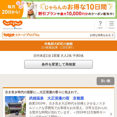
じゃらん
お得な特典をみる
杵島郡大町町の旅館
の 検索結果（
10
/
10
軒）
日付未定1泊 1部屋 大人2名 子供0名
条件を変更して再検索
安い順
古き良き時代の面影に…大正浪漫の香りに包まれて。
武雄温泉 大正浪漫の宿 京都屋
創業1910年。古き良き大正時代を彷彿とさせるノスタ
ルジックな雰囲気でお客様をお出迎え。日常を忘れられ
る贅沢な時間が流れています。＜2024年12月無料モー
ニングサービス開始♪＞
1名がこの宿を見ています