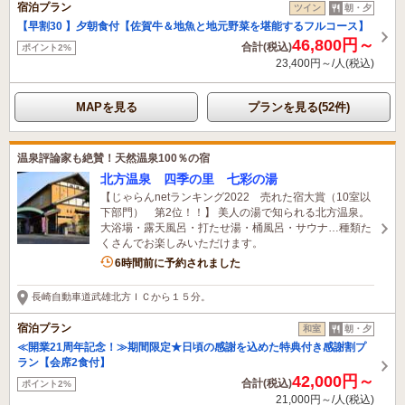
宿泊プラン
ツイン
朝・夕
【早割30 】夕朝食付【佐賀牛＆地魚と地元野菜を堪能するフルコース】
46,800円～
合計(税込)
ポイント2%
23,400円～/人(税込)
MAPを見る
プランを見る(52件)
温泉評論家も絶賛！天然温泉100％の宿
北方温泉 四季の里 七彩の湯
【じゃらんnetランキング2022 売れた宿大賞（10室以
下部門） 第2位！！】 美人の湯で知られる北方温泉。
大浴場・露天風呂・打たせ湯・桶風呂・サウナ…種類た
くさんでお楽しみいただけます。
6時間前に予約されました
長崎自動車道武雄北方ＩＣから１５分。
宿泊プラン
和室
朝・夕
≪開業21周年記念！≫期間限定★日頃の感謝を込めた特典付き感謝割プ
ラン【会席2食付】
42,000円～
合計(税込)
ポイント2%
21,000円～/人(税込)