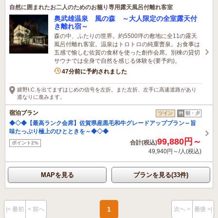
自然に囲まれたお二人のためのお籠り専用露天風呂付離れ客室
奥武雄温泉 風の森 ～大人限定の全室露天付
き離れ宿～
森の中、ふたりの世界。約5500坪の敷地に全11の露天
風呂付離れ客室。温泉はトロトロの純重曹泉。お食事は
五感で愉しむ佐賀の食材を使った創作会席。別棟の貸切
サウナでは全身で自然を感じる体験を(要予約)。
47分前に予約されました
嬉野I.C.を出てまずはじめの信号を左折。また左折、左手に高速道路があり
道なりに進みます。
宿泊プラン
ツイン
朝・夕
◆◇◆【最高ランク会席】佐賀県産黒毛和牛グレードアッププラン～旨
味たっぷり極上のひとときを～◆◇◆
99,880円～
合計(税込)
ポイント2%
49,940円～/人(税込)
MAPを見る
プランを見る(33件)
1
|< 最初
< 前へ
次へ >
最後 >|