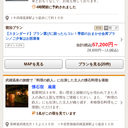
泉とおもてなしで、お迎え致しております。
4時間前に予約されました
ＪＲ武雄温泉駅より徒歩にて約１０分
宿泊プラン
和室
朝・夕
【スタンダード】プラン選びに困ったらコレ！季節のおまかせ会席プラ
ン／ご夕食はお部屋食
57,200円～
合計(税込)
ポイント2%
28,600円～/人(税込)
MAPを見る
プランを見る(20件)
武雄温泉の旅館で「料理の鉄人」に出演した主人の懐石料理を堪能
懐石宿 扇屋
創業明治３８年。長い歴史と経験のなか培われてきた大
人の為の上質な空間をご堪能ください。また、『料理の
鉄人』にも出演した主人が織り成す、本格懐石料理もご
堪能いただけます。
1名がこの宿を見ています
長崎道武雄北方ＩＣより１０分 ＪＲ佐世保線武雄温泉駅より徒歩１２分