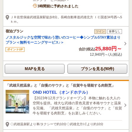
3時間前に予約されました
ＪＲ佐世保線武雄温泉駅徒歩8分。長崎自動車道武雄北方 ＩＣ国道34号西へ5
ｋｍ。
宿泊プラン
ツイン
食事なし
ノスタルジックな空間で味わう憩いのコーヒー◆シンプルSTAY素泊まり
プラン＜無料モーニングサービス♪＞
25,880円～
合計(税込)
ポイントUP
12,940円～/人(税込)
MAPを見る
プランを見る(90件)
「武雄天然温泉」と「自慢のサウナ」と「佐賀牛を堪能する肉割烹」
OND HOTEL（オンドホテル）
【2023年12月グランドオープン】 本物に触れる大人の
空間を提供。雄大な武雄の景色見渡す本格サウナと温泉
を完備。 「武雄天然温泉」と「自慢のサウナ」と「佐賀
牛を堪能する肉割烹」をお楽しみください。
◇武雄温泉駅より車/タクシーで約10分◇武雄北方I.Cより約10分