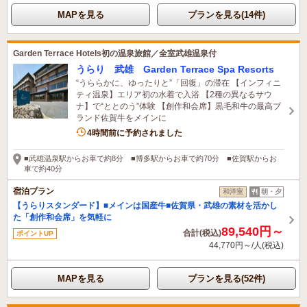
MAPを見る
プランを見る(14件)
Garden Terrace Hotels初の温泉旅館／全室武雄温泉付
うらり 武雄 Garden Terrace Spa Resorts
“うららかに、ゆったりと”「回復」の滞在 【インフィニ
ティ温泉】エリア初の水着で入浴 【2種の異なるサウ
ナ】で“ととのう”体験 【創作和会席】黒毛和牛の最高ブ
ランド佐賀牛をメインに
1名がこの宿を見ています
4時間前に予約されました
■武雄温泉駅からお車で約8分 ■博多駅からお車で約70分 ■佐賀駅からお
車で約40分
宿泊プラン
和洋室
朝・夕
【うらりスタンダード】■メインは国産牛■佐賀県・武雄の素材を活かし
た「創作和会席」を気軽に
89,540円～
合計(税込)
ポイントUP
44,770円～/人(税込)
MAPを見る
プランを見る(52件)