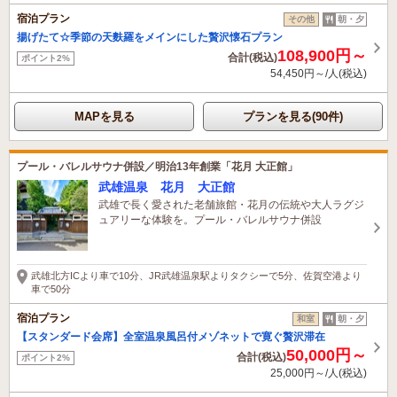
宿泊プラン
その他
朝・夕
揚げたて☆季節の天麩羅をメインにした贅沢懐石プラン
108,900円～
合計(税込)
ポイント2%
54,450円～/人(税込)
MAPを見る
プランを見る(90件)
プール・バレルサウナ併設／明治13年創業「花月 大正館」
武雄温泉 花月 大正館
武雄で長く愛された老舗旅館・花月の伝統や大人ラグジ
ュアリーな体験を。プール・バレルサウナ併設
武雄北方ICより車で10分、JR武雄温泉駅よりタクシーで5分、佐賀空港より
車で50分
宿泊プラン
和室
朝・夕
【スタンダード会席】全室温泉風呂付メゾネットで寛ぐ贅沢滞在
50,000円～
合計(税込)
ポイント2%
25,000円～/人(税込)