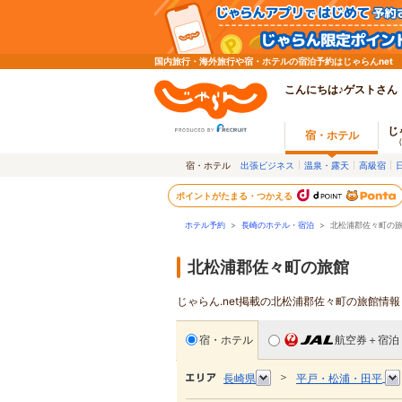
国内旅行・海外旅行や宿・ホテルの宿泊予約はじゃらんnet
こんにちは♪ゲストさん
じ
宿・ホテル
宿・ホテル
出張ビジネス
温泉・露天
高級宿
ポイントがたまる・つかえる
ホテル予約
>
長崎のホテル・宿泊
>
北松浦郡佐々町の
北松浦郡佐々町の旅館
じゃらん.net掲載の北松浦郡佐々町の旅館情
宿・ホテル
航空券＋宿泊
＞
長崎県
平戸・松浦・田平