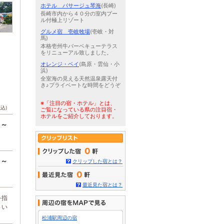
ホテル パサージュ琴海
(長崎)
長崎市内から４０分の室内プー
ル付極上リゾート
グルメ宿 壱岐牧場
(壱岐・対
馬)
本格壱州牛バーベキューテラス
をリニューアル致しました。
オレンジ・ベイ
(島原・雲仙・小
浜)
全室海の見える天然温泉露天付
き♪プライベートな時間をどうぞ
※「注目の宿・ホテル」とは、
税込)
ご覧になっている県の注目宿・
ホテルをご紹介しております。
円～
0
円～
クリップした宿とは？
0
最近見た宿とは？
を指
さい
松浦駅周辺の宿