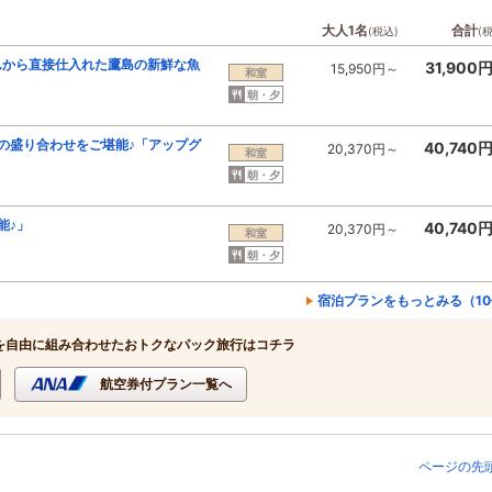
大人1名
合計
(税込)
(
んから直接仕入れた鷹島の新鮮な魚
31,900
15,950円～
和室
朝・夕
の盛り合わせをご堪能♪「アップグ
40,740
20,370円～
和室
朝・夕
能♪」
40,740
20,370円～
和室
朝・夕
宿泊プランをもっとみる（1
を自由に組み合わせたおトクなパック旅行はコチラ
航空券付プラン一覧へ
ページの先