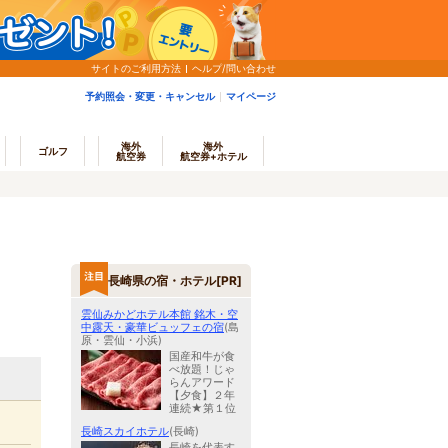
サイトのご利用方法
ヘルプ/問い合わせ
予約照会・変更・キャンセル
マイページ
海外
海外
ゴルフ
航空券
航空券+ホテル
長崎県の宿・ホテル[PR]
雲仙みかどホテル本館 銘木・空
中露天・豪華ビュッフェの宿
(島
原・雲仙・小浜)
国産和牛が食
べ放題！じゃ
らんアワード
【夕食】２年
連続★第１位
長崎スカイホテル
(長崎)
長崎を代表す