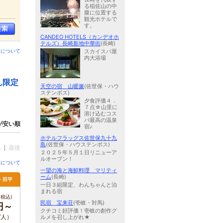
る稲佐山の中
腹に位置する
観光ホテルで
す。
CANDEO HOTELS（カンデオホ
テルズ）長崎新地中華街
(長崎)
スカイスパ屋
ンについて
内大浴場
ん限定
天空の宿 山暖簾
(佐世保・ハウ
ステンボス)
夕食評価４．
７点☆山里に
溶け込むコス
パ最高の温泉
が安い順
宿♪
ホテルフラッグス佐世保九十九
島
(佐世保・ハウステンボス)
へ
最後
２０２５年５月１日リニューア
ルオープン！
金について
一望の海と海鮮料理 マリティ
ーム
(長崎)
浦・田平
一日３組限定、わんちゃんと泊
まれる宿
税込)
民宿 宝来荘
(壱岐・対馬)
円～
クチコミ好評価！壱岐の創作グ
/人）
ルメを召し上がれ★