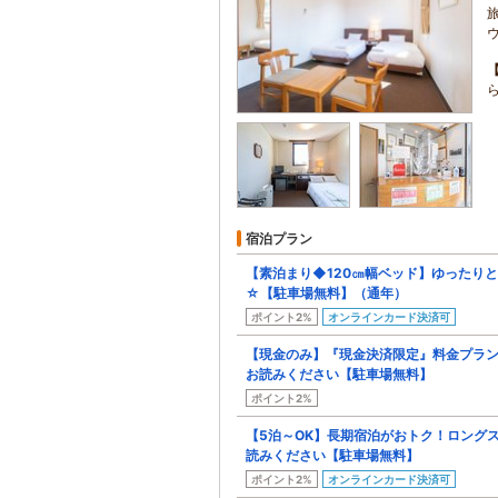
宿泊プラン
【素泊まり◆120㎝幅ベッド】ゆったり
☆【駐車場無料】（通年）
ポイント2%
オンラインカード決済可
【現金のみ】『現金決済限定』料金プラン
お読みください【駐車場無料】
ポイント2%
【5泊～OK】長期宿泊がおトク！ロング
読みください【駐車場無料】
ポイント2%
オンラインカード決済可