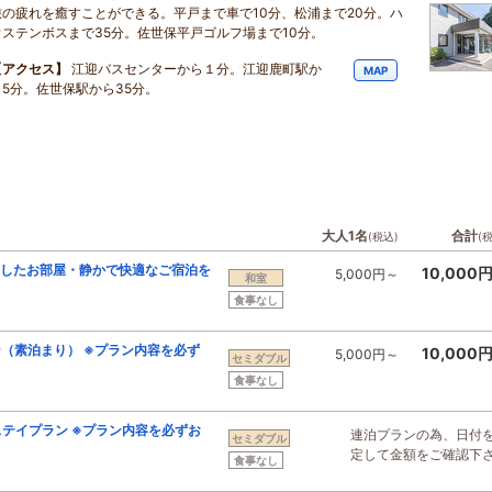
旅の疲れを癒すことができる。平戸まで車で10分、松浦まで20分。ハ
ウステンボスまで35分。佐世保平戸ゴルフ場まで10分。
【アクセス】
江迎バスセンターから１分。江迎鹿町駅か
MAP
ら5分。佐世保駅から35分。
大人1名
合計
(税込)
(
としたお部屋・静かで快適なご宿泊を
10,000
5,000円～
和室
食事なし
（素泊まり） ※プラン内容を必ず
10,000
5,000円～
セミダブル
食事なし
ステイプラン ※プラン内容を必ずお
連泊プランの為、日付
セミダブル
定して金額をご確認下
食事なし