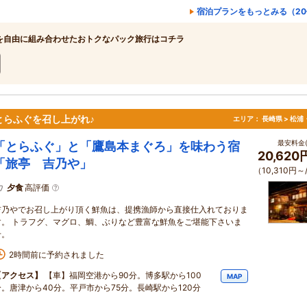
宿泊プランをもっとみる（20
を自由に組み合わせたおトクなパック旅行はコチラ
らふぐを召し上がれ♪
エリア：
長崎県 > 松
最安料金(
「とらふぐ」と「鷹島本まぐろ」を味わう宿
20,62
「旅亭 吉乃や」
（10,310円～
夕食
高評価
吉乃やでお召し上がり頂く鮮魚は、提携漁師から直接仕入れておりま
す。 トラフグ、マグロ、鯛、ぶりなど豊富な鮮魚をご堪能下さいま
せ。
2時間前に予約されました
【アクセス】
【車】福岡空港から90分。博多駅から100
MAP
分。唐津から40分。平戸市から75分。長崎駅から120分