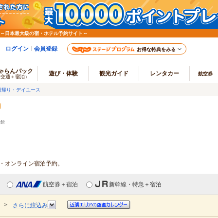
 ～日本最大級の宿・ホテル予約サイト～
ログイン
会員登録
お得な特典をみる
ゃらんパック
遊び・体験
観光ガイド
レンタカー
航空券
（交通＋宿泊）
日帰り・デイユース
旅館
報・オンライン宿泊予約。
航空券＋宿泊
新幹線・特急＋宿泊
＞
さらに絞込み