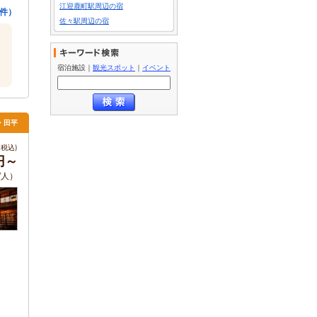
江迎鹿町駅周辺の宿
件）
佐々駅周辺の宿
宿泊施設
｜
観光スポット
｜
イベント
浦・田平
税込)
0円～
/人）