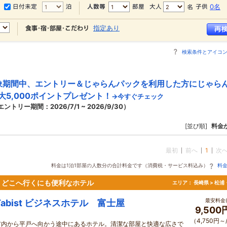
0名
指定あり
検索条件とアイコ
象期間中、エントリー＆じゃらんパックを利用した方にじゃら
大5,000ポイントプレゼント！
→今すぐチェック
エントリー期間：2026/7/1 ~ 2026/9/30）
[並び順]
料金
最初
前へ
1
次
料金は1泊1部屋の人数分の合計料金です（消費税・サービス料込み）
料
、どこへ行くにも便利なホテル
エリア：
長崎県 > 松
最安料金(
Tabist ビジネスホテル 富士屋
9,500
（4,750円～
市内から平戸へ向かう途中にあるホテル。清潔な部屋と快適な広さで