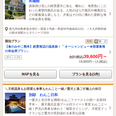
昇陽館
源泉掛け流しの絶景露天に加え、離れに、海景色にこだ
わった展望内風呂がある。人気のほら穴風呂や檜風呂な
どの家族湯も楽しもう。夕食はその日に獲れた新鮮な海
の幸会席を堪能。
南九州自動車道水俣IC～国道３号線～県道56号線経由12分。ＪＲ九州新幹線
の新水俣駅からタクシーで15分
宿泊プラン
和室
朝・夕
【食のみやこ熊本】絶景海辺の温泉旅！「 オーシャンビュー★部屋食海
の幸会席プラン」
39,600円～
合計(税込)
ポイント2%
19,800円～/人(税込)
MAPを見る
プランを見る(1件)
＼天然温泉もお部屋も食事もわんこと一緒／愛犬と過ごす極上の休日
別邸 わんこ日和
━愛犬と非日常を満喫♪わんこファーストの宿━ 全室49
平米～。露天風呂足湯プール付スイート客室 わんこと一
緒！芦北の美食を味わう「個室ダイニング」 天然芝ドッ
クランなど愛犬の笑顔溢れる多彩な設備