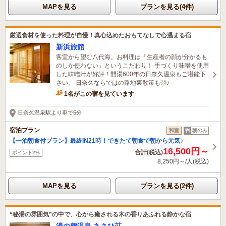
MAPを見る
プランを見る(4件)
厳選食材を使った料理が自慢！真心込めたおもてなしで心温まる宿
新浜旅館
客室から望む八代海。お料理は「生産者の顔が分かるも
のしか使わない」というこだわり！ 手づくり味噌を使用
した味噌汁が好評！開湯600年の日奈久温泉もご堪能下
さい。 日奈久ならではの路地裏散策も◎♪
1名がこの宿を見ています
日奈久温泉駅より車で5分
宿泊プラン
和室
朝のみ
【一泊朝食付プラン】最終IN21時！できたて朝食で朝から元気♪
16,500円～
合計(税込)
ポイント2%
8,250円～/人(税込)
MAPを見る
プランを見る(2件)
“秘湯の雰囲気”の中で、心から癒される木の香りあふれる静かな宿
湯の鶴温泉 あさひ荘