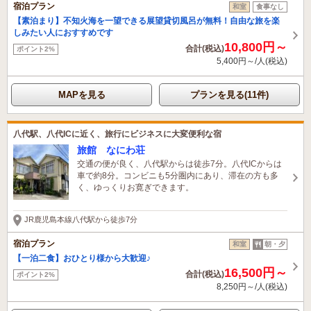
宿泊プラン
和室
食事なし
【素泊まり】不知火海を一望できる展望貸切風呂が無料！自由な旅を楽
しみたい人におすすめです
10,800円～
合計(税込)
ポイント2%
5,400円～/人(税込)
MAPを見る
プランを見る(11件)
八代駅、八代ICに近く、旅行にビジネスに大変便利な宿
旅館 なにわ荘
交通の便が良く、八代駅からは徒歩7分。八代ICからは
車で約8分。コンビニも5分圏内にあり、滞在の方も多
く、ゆっくりお寛ぎできます。
JR鹿児島本線八代駅から徒歩7分
宿泊プラン
和室
朝・夕
【一泊二食】おひとり様から大歓迎♪
16,500円～
合計(税込)
ポイント2%
8,250円～/人(税込)