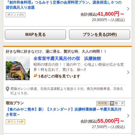
『創作和食料理』つるみそう定番の会席料理プラン。源泉掛流し６つの
貸切風呂入り放題
41,800円～
合計(税込)
ポイント2%
20,900円～/人(税込)
MAPを見る
プランを見る(20件)
好きな時に好きなだけ、湯に浸る、贅沢な時、大人の時間！！
全客室半露天風呂付の宿 浜膳旅館
昭和の懐古の街！！湯の中で、心地よい静寂が広がる世
界！時を忘れて、寛げる、旅へ!!
1名がこの宿を見ています
肥薩オレンジ鉄道、日奈久温泉駅より徒歩１５分。南九州自動車道、日奈久
ICより５分。
宿泊プラン
和洋室
朝・夕
【食のみやこ熊本】新）【スタンダード】浜膳特選御膳～半露天風呂付
き客室～
55,000円～
合計(税込)
ポイントUP
27,500円～/人(税込)