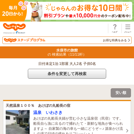
じゃらん
お得な特典をみる
水俣市の旅館
の 検索結果（
11
/
11
軒）
日付未定1泊 1部屋 大人2名 子供0名
条件を変更して再検索
安い順
天然温泉１００％ あけぼの丸船長の宿
温泉 いわさき
あけぼの丸船長夫婦が営む小さな温泉宿（民宿）です。
船長自ら漁に出るので捕れたて・新鮮な地魚が食べられ
ますよ～ 自家製の海の幸も一緒にどうぞ～♪ 源泉かけ流
しの湯で日頃の疲れをリフレッシュ！