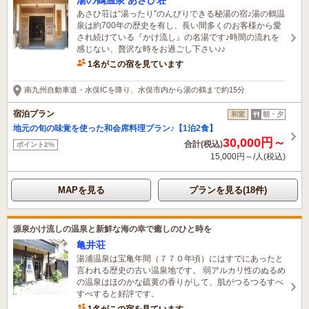
あさひ荘は“湯ったり”のんびりできる秘湯の宿♪湯の鶴温
泉は約700年の歴史を有し、長い間多くのお客様から愛
され続けている『かけ流し』の名湯です♪時間の流れを
感じない、贅沢な時をお過ごし下さい♪♪
1名がこの宿を見ています
南九州自動車道・水俣ICを降り、水俣市内から湯の鶴まで約15分
宿泊プラン
和室
朝・夕
地元の旬の味覚を使った和会席料理プラン♪【1泊2食】
30,000円～
合計(税込)
ポイント2%
15,000円～/人(税込)
MAPを見る
プランを見る(18件)
源泉かけ流しの温泉と新鮮な海の幸で癒しのひと時を
亀井荘
湯浦温泉は宝亀年間（７７０年頃）にはすでにあったと
言われる歴史の古い温泉地です。 弱アルカリ性のぬるめ
の温泉はほのかな硫黄の香りがして、肌がつるつるすべ
すべすると好評です。
1名がこの宿を見ています