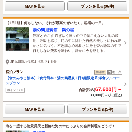
MAPを見る
プランを見る(96件)
【1日1組】何もしない、それが最高のぜいたく。秘湯の一日。
湯の鶴迎賓館 鶴の屋
静寂と過ごす 過ぎゆく日々の中で聴こえない大地の鼓
動、呼吸を感じ、時の中に隠れた自然の美しさに触れ豊
かさに気づく。不思議な心地良さに身を委ね静寂の中で
何もしない贅沢を味わい、静かに今を感じる。
JR九州新水俣駅より車で１５分
宿泊プラン
和洋室
朝・夕
【食のみやこ熊本】2食付熊本・湯の鶴温泉 1日1組限定 和洋食フルコー
スプラン
67,600円～
合計(税込)
ポイント2%
33,800円～/人(税込)
MAPを見る
プランを見る(5件)
海を一望する絶景露天と新鮮な海の幸たっぷりの会席料理をどうぞ！