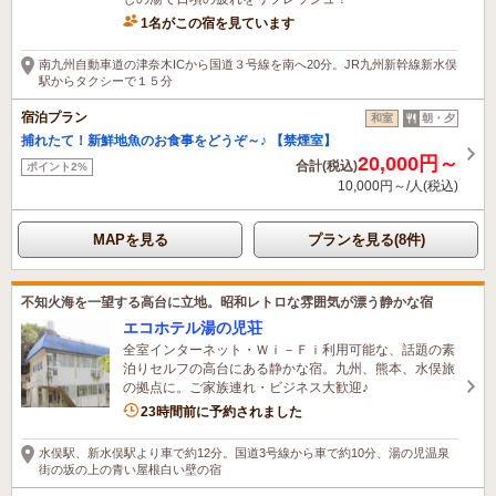
1名がこの宿を見ています
南九州自動車道の津奈木ICから国道３号線を南へ20分。JR九州新幹線新水俣
駅からタクシーで１５分
宿泊プラン
和室
朝・夕
捕れたて！新鮮地魚のお食事をどうぞ～♪ 【禁煙室】
20,000円～
合計(税込)
ポイント2%
10,000円～/人(税込)
MAPを見る
プランを見る(8件)
不知火海を一望する高台に立地。昭和レトロな雰囲気が漂う静かな宿
エコホテル湯の児荘
全室インターネット・Ｗｉ－Ｆｉ利用可能な、話題の素
泊りセルフの高台にある静かな宿。九州、熊本、水俣旅
の拠点に。ご家族連れ・ビジネス大歓迎♪
23時間前に予約されました
水俣駅、新水俣駅より車で約12分。国道3号線から車で約10分、湯の児温泉
街の坂の上の青い屋根白い壁の宿