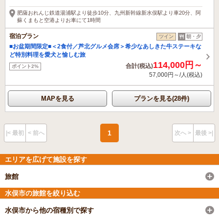
肥薩おれんじ鉄道湯浦駅より徒歩10分、九州新幹線新水俣駅より車20分、阿
蘇くまもと空港よりお車にて1時間
宿泊プラン
ツイン
朝・夕
■お盆期間限定■＜2食付／芦北グルメ会席＞希少なあしきた牛ステーキな
ど特別料理を愛犬と愉しむ旅
114,000円～
合計(税込)
ポイント2%
57,000円～/人(税込)
MAPを見る
プランを見る(28件)
1
|< 最初
< 前へ
次へ >
最後 >|
エリアを広げて施設を探す
旅館
水俣市の旅館を絞り込む
水俣市から他の宿種別で探す