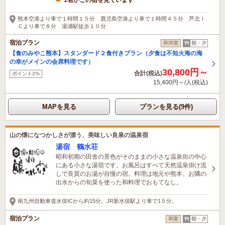
熊本空港より車で１時間１５分 鹿児島空港より車で１時間４５分 芦北Ｉ
Ｃより車で８分 湯浦駅徒歩１０分
宿泊プラン
和洋室
朝・夕
【食のみやこ熊本】スタンダード２食付きプラン（夕食は不知火海の海
の幸がメインの会席料理です）
30,800円～
合計(税込)
ポイント2%
15,400円～/人(税込)
MAPを見る
プランを見る(9件)
山の懐になつかしさが漂う、美味しい良泉の温泉宿
湯宿 鶴水荘
昭和初期の田舎の景色がそのままの小さな温泉街の中心
にある小さな湯宿です。お風呂はすべて天然温泉掛け流
しで良質のお湯が自慢の宿。料理は地元や熊本、お隣の
出水からの旬菜を使った和料理でおもてなし。
南九州自動車道水俣ICから約15分。JR新水俣駅より車で1５分。
宿泊プラン
和室
朝・夕