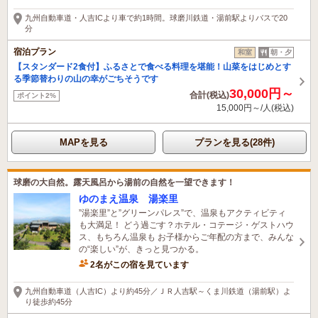
九州自動車道・人吉ICより車で約1時間。球磨川鉄道・湯前駅よりバスで20
分
宿泊プラン
和室
朝・夕
【スタンダード2食付】ふるさとで食べる料理を堪能！山菜をはじめとす
る季節替わりの山の幸がごちそうです
30,000円～
合計(税込)
ポイント2%
15,000円～/人(税込)
MAPを見る
プランを見る(28件)
球磨の大自然。露天風呂から湯前の自然を一望できます！
ゆのまえ温泉 湯楽里
”湯楽里”と”グリーンパレス”で、温泉もアクティビティ
も大満足！ どう過ごす？ホテル・コテージ・ゲストハウ
ス、もちろん温泉も お子様からご年配の方まで、みんな
の“楽しい”が、きっと見つかる。
2名がこの宿を見ています
九州自動車道（人吉IC）より約45分／ＪＲ人吉駅～くま川鉄道（湯前駅）よ
り徒歩約45分