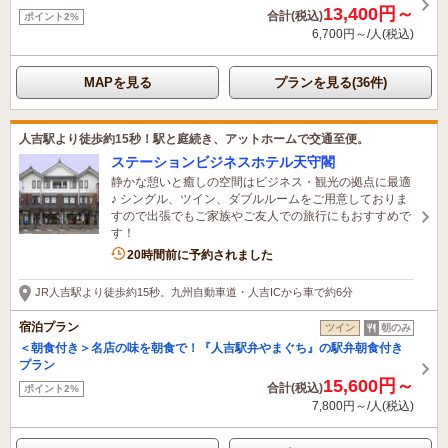
13,400円～
合計(税込)
ポイント2%
6,700円～/人(税込)
MAPを見る
プランを見る(36件)
人吉駅より徒歩約15秒！駅と庭続き、アットホームで交通至便。
ステーションビジネスホテル天守閣
静かな憩いと癒しの空間はビジネス・観光の拠点に最適
♪ シングル、ツイン、ダブルルームをご用意しておりま
すので出張でもご家族やご友人での旅行にもおすすめで
す！
20時間前に予約されました
JR人吉駅より徒歩約15秒。九州自動車道・人吉ICから車で約6分
宿泊プラン
ツイン
朝のみ
＜朝食付き＞名店の味を朝食で！『人吉駅弁やまぐち』の駅弁朝食付き
プラン
15,600円～
合計(税込)
ポイント2%
7,800円～/人(税込)