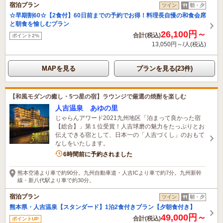
宿泊プラン
ツイン
朝・夕
☆早期割60☆【2食付】60日前までの予約でお得！料理長自慢の和食会席
と朝食を愉しむプラン
26,100円～
合計(税込)
ポイント2%
13,050円～/人(税込)
MAPを見る
プランを見る(23件)
【和風モダンの癒し・5つ星の宿】ラウンジで厳選の焼酎を楽しむ
人吉温泉 あゆの里
じゃらんアワード2021九州地区「泊まって良かった宿
【総合】」第１位受賞！人吉球磨の魅力をたっぷりとお
伝えできる宿として、日本一の「人吉づくし」のおもて
なしをいたします。
6時間前に予約されました
熊本空港より車で約90分。九州自動車道・人吉ICより車で約7分。九州新幹
線・新八代駅より車で約30分。
宿泊プラン
ツイン
朝・夕
熊本県・人吉温泉【スタンダード】1泊2食付きプラン【夕朝食付き】
49,000円～
合計(税込)
ポイントUP