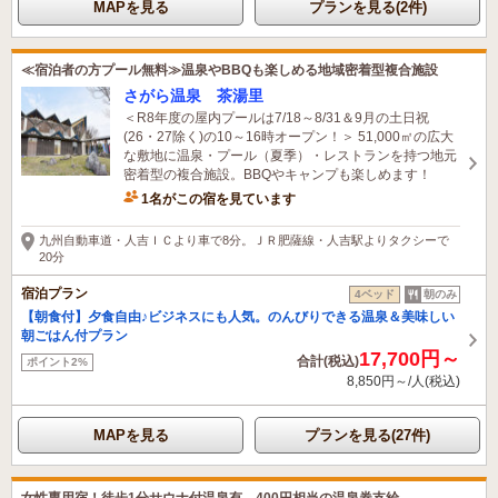
MAPを見る
プランを見る(2件)
≪宿泊者の方プール無料≫温泉やBBQも楽しめる地域密着型複合施設
さがら温泉 茶湯里
＜R8年度の屋内プールは7/18～8/31＆9月の土日祝
(26・27除く)の10～16時オープン！＞ 51,000㎡の広大
な敷地に温泉・プール（夏季）・レストランを持つ地元
密着型の複合施設。BBQやキャンプも楽しめます！
1名がこの宿を見ています
九州自動車道・人吉ＩＣより車で8分。ＪＲ肥薩線・人吉駅よりタクシーで
20分
宿泊プラン
4ベッド
朝のみ
【朝食付】夕食自由♪ビジネスにも人気。のんびりできる温泉＆美味しい
朝ごはん付プラン
17,700円～
合計(税込)
ポイント2%
8,850円～/人(税込)
MAPを見る
プランを見る(27件)
女性専用宿！徒歩1分サウナ付温泉有。400円相当の温泉券支給。