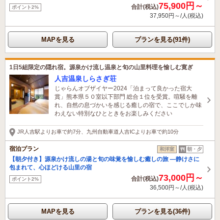
75,900円～
合計(税込)
ポイント2%
37,950円～/人(税込)
MAPを見る
プランを見る(91件)
1日5組限定の隠れ宿。源泉かけ流し温泉と旬の山里料理を愉しむ寛ぎ
人吉温泉しらさぎ荘
じゃらんオブザイヤー2024「泊まって良かった宿大
賞」熊本県５０室以下部門 総合１位を受賞。喧騒を離
れ、自然の息づかいを感じる癒しの宿で、ここでしか味
わえない特別なひとときをお楽しみください
JR人吉駅よりお車で約7分、九州自動車道人吉ICよりお車で約10分
宿泊プラン
和洋室
朝・夕
【朝夕付き】源泉かけ流しの湯と旬の味覚を愉しむ癒しの旅 ―静けさに
包まれて、心ほどける山里の宿
73,000円～
合計(税込)
ポイント2%
36,500円～/人(税込)
MAPを見る
プランを見る(36件)