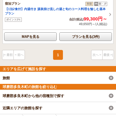
宿泊プラン
和室
朝・夕
【1泊2食付】内湯付き 源泉掛け流しの湯と旬のコース料理を愉しむ基本
プラン
99,300円～
合計(税込)
ポイント2%
49,650円～/人(税込)
MAPを見る
プランを見る(3件)
1
|< 最初
< 前へ
次へ >
最後 >|
エリアを広げて施設を探す
旅館
球磨郡多良木町の旅館を絞り込む
球磨郡多良木町から他の宿種別で探す
近隣エリアの旅館を探す