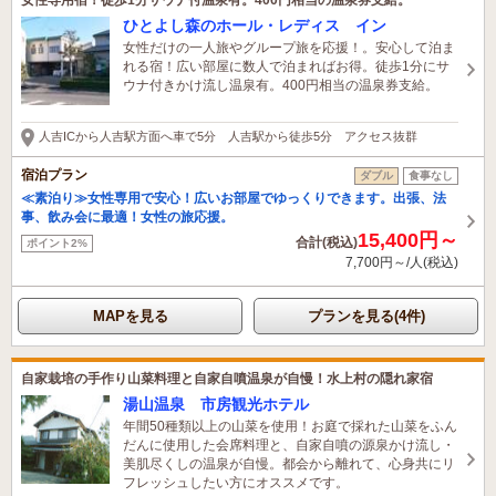
ひとよし森のホール・レディス イン
女性だけの一人旅やグループ旅を応援！。安心して泊ま
れる宿！広い部屋に数人で泊まればお得。徒歩1分にサ
ウナ付きかけ流し温泉有。400円相当の温泉券支給。
人吉ICから人吉駅方面へ車で5分 人吉駅から徒歩5分 アクセス抜群
宿泊プラン
ダブル
食事なし
≪素泊り≫女性専用で安心！広いお部屋でゆっくりできます。出張、法
事、飲み会に最適！女性の旅応援。
15,400円～
合計(税込)
ポイント2%
7,700円～/人(税込)
MAPを見る
プランを見る(4件)
自家栽培の手作り山菜料理と自家自噴温泉が自慢！水上村の隠れ家宿
湯山温泉 市房観光ホテル
年間50種類以上の山菜を使用！お庭で採れた山菜をふん
だんに使用した会席料理と、自家自噴の源泉かけ流し・
美肌尽くしの温泉が自慢。都会から離れて、心身共にリ
フレッシュしたい方にオススメです。