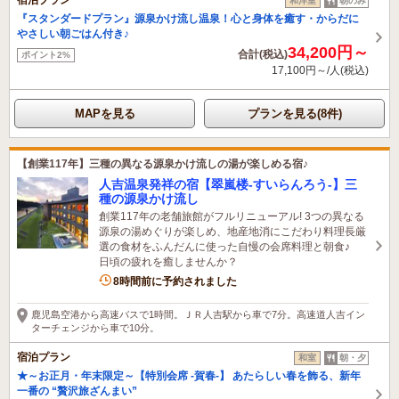
和洋室
朝のみ
『スタンダードプラン』源泉かけ流し温泉！心と身体を癒す・からだに
やさしい朝ごはん付き♪
34,200円～
合計(税込)
ポイント2%
17,100円～/人(税込)
MAPを見る
プランを見る(8件)
【創業117年】三種の異なる源泉かけ流しの湯が楽しめる宿♪
人吉温泉発祥の宿【翠嵐楼-すいらんろう-】三
種の源泉かけ流し
創業117年の老舗旅館がフルリニューアル! 3つの異なる
源泉の湯めぐりが楽しめ、地産地消にこだわり料理長厳
選の食材をふんだんに使った自慢の会席料理と朝食♪
日頃の疲れを癒しませんか？
8時間前に予約されました
鹿児島空港から高速バスで1時間。ＪＲ人吉駅から車で7分。高速道人吉イン
ターチェンジから車で10分。
宿泊プラン
和室
朝・夕
★～お正月・年末限定～【特別会席 -賀春-】 あたらしい春を飾る、新年
一番の “贅沢旅ざんまい”