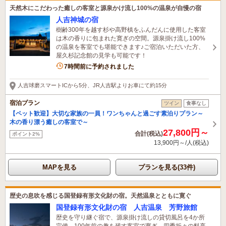
天然木にこだわった癒しの客室と源泉かけ流し100%の温泉が自慢の宿
人吉神城の宿
樹齢300年を越す杉や高野槙をふんだんに使用した客室
は木の香りに包まれた寛ぎの空間。源泉掛け流し100%
の温泉を客室でも堪能できます♪ご宿泊いただいた方、
屋久杉記念館の見学も可能です！
7時間前に予約されました
人吉球磨スマートICから5分、JR人吉駅よりお車にて約15分
宿泊プラン
ツイン
食事なし
【ペット歓迎】大切な家族の一員！ワンちゃんと過ごす素泊りプラン～
木の香り漂う癒しの客室で～
27,800円～
合計(税込)
ポイント2%
13,900円～/人(税込)
MAPを見る
プランを見る(33件)
歴史の息吹を感じる国登録有形文化財の宿。天然温泉とともに寛ぐ
国登録有形文化財の宿 人吉温泉 芳野旅館
歴史を守り継ぐ宿で、源泉掛け流しの貸切風呂を4か所
完備。100年前の趣を残す客室で寛ぎ、四季折々の料亭