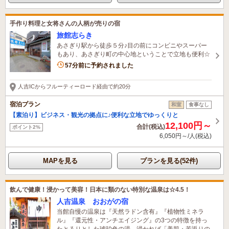
手作り料理と女将さんの人柄が売りの宿
旅館志らき
あさぎり駅から徒歩５分♪目の前にコンビニやスーパー
もあり、あさぎり町の中心地ということで立地も便利☆
57分前に予約されました
人吉ICからフルーティーロード経由で約20分
宿泊プラン
和室
食事なし
【素泊り】ビジネス・観光の拠点に♪便利な立地でゆっくりと
12,100円～
合計(税込)
ポイント2%
6,050円～/人(税込)
MAPを見る
プランを見る(52件)
飲んで健康！浸かって美容！日本に類のない特別な温泉は☆4.5！
人吉温泉 おおがの宿
当館自慢の温泉は『天然ラドン含有』『植物性ミネラ
ル』『還元性・アンチエイジング』の3つの特徴を持っ
たとろりとした琥珀色の湯。浸かれば「美肌・若返りの