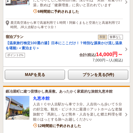
湯」飲めば「健康増進」に良いと言われています
6時間前に予約されました
鹿児島空港から車で高速利用で１時間！阿蘇くまもと空港だと高速利用で2
時間。JR人吉駅から車で３分！
宿泊プラン
和室
食事なし
【温泉旅行検定100選の湯】日本にここだけ！？特別な源泉かけ流し温泉
を堪能♪＜素泊まり＞
14,000円～
合計(税込)
ポイント2%
7,000円～/人(税込)
MAPを見る
プランを見る(5件)
鍛冶屋町に建つ昔懐かし奥座敷。あったかく家庭的な旅館丸恵本館
丸恵本館
人吉ＩＣや人吉駅から車で３分。人吉街へも歩いて５分
の好立地。観光・ビジネスに最適☆アットホームな老舗
旅館で「馬刺し」など熊本・人吉を楽しむ郷土料理を堪
能☆ほっとする旅へお越しください♪
12時間前に予約されました