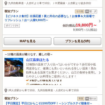
九州自動車道・人吉ICより車で10分。ＪＲ肥薩線・人吉駅より徒歩20分
宿泊プラン
その他
朝・夕
【ビジネス２食付】出張応援！夜に外出の必要なし！お食事＆大浴場で
リフレッシュ！お一人様9,900円～
19,800円～
合計(税込)
ポイント2%
9,900円～/人(税込)
MAPを見る
プランを見る(5件)
～12種の温泉が織りなす、癒しの宿～
山江温泉ほたる
12種類の温泉で“入り比べ”はいかがですか？歩行浴や低
周波浴など、健康にも良いといわれる珍しい温泉！美白
効果もある温泉でお寛ぎください。山江の食材を使用し
たやさしいお料理をご提供いたします！
2名がこの宿を見ています
4時間前に予約されました
JR人吉駅から車で10分、九州自動車道・人吉ICから車で10分
宿泊プラン
和室
朝のみ
【平日限定】平日だからこそ2200円OFF！～シンプルステイ朝食付～