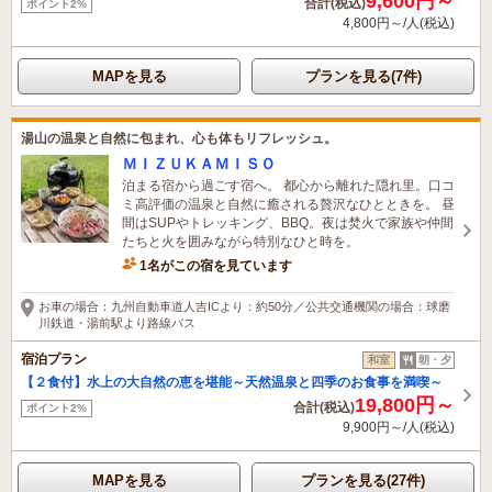
9,600円～
合計(税込)
ポイント2%
4,800円～/人(税込)
MAPを見る
プランを見る(7件)
湯山の温泉と自然に包まれ、心も体もリフレッシュ。
ＭＩＺＵＫＡＭＩＳＯ
泊まる宿から過ごす宿へ。 都心から離れた隠れ里。口コ
ミ高評価の温泉と自然に癒される贅沢なひとときを。 昼
間はSUPやトレッキング、BBQ。夜は焚火で家族や仲間
たちと火を囲みながら特別なひと時を。
1名がこの宿を見ています
お車の場合：九州自動車道人吉ICより：約50分／公共交通機関の場合：球磨
川鉄道・湯前駅より路線バス
宿泊プラン
和室
朝・夕
【２食付】水上の大自然の恵を堪能～天然温泉と四季のお食事を満喫～
19,800円～
合計(税込)
ポイント2%
9,900円～/人(税込)
MAPを見る
プランを見る(27件)