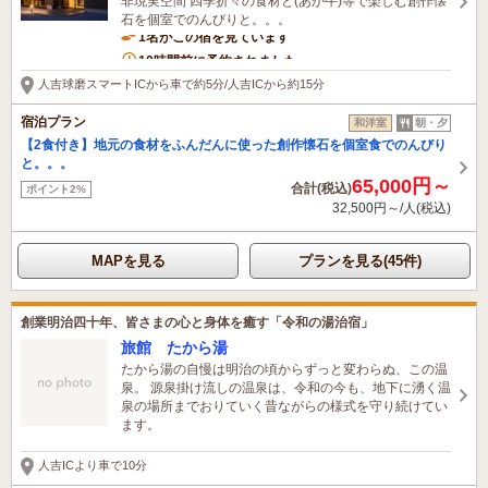
非現実空間 四季折々の食材と(あか牛)等で楽しむ創作懐
石を個室でのんびりと。。。
1名がこの宿を見ています
10時間前に予約されました
人吉球磨スマートICから車で約5分/人吉ICから約15分
宿泊プラン
和洋室
朝・夕
【2食付き】地元の食材をふんだんに使った創作懐石を個室食でのんびり
と。。。
65,000円～
合計(税込)
ポイント2%
32,500円～/人(税込)
MAPを見る
プランを見る(45件)
創業明治四十年、皆さまの心と身体を癒す「令和の湯治宿」
旅館 たから湯
たから湯の自慢は明治の頃からずっと変わらぬ、この温
泉。 源泉掛け流しの温泉は、令和の今も、地下に湧く温
泉の場所までおりていく昔ながらの様式を守り続けてい
ます。
人吉ICより車で10分