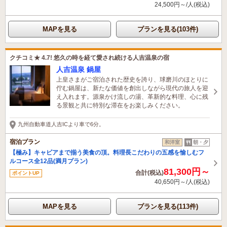
24,500円～/人(税込)
MAPを見る
プランを見る(103件)
クチコミ★ 4.7! 悠久の時を経て愛され続ける人吉温泉の宿
人吉温泉 鍋屋
上皇さまがご宿泊された歴史を誇り、球磨川のほとりに
佇む鍋屋は、新たな価値を創出しながら現代の旅人を迎
え入れます。源泉かけ流しの湯、革新的な料理、心に残
る景観と共に特別な滞在をお楽しみください。
九州自動車道人吉ICより車で6分。
宿泊プラン
和洋室
朝・夕
【極み】キャビアまで揃う美食の頂。料理長こだわりの五感を愉しむフ
ルコース全12品(満月プラン)
81,300円～
合計(税込)
ポイントUP
40,650円～/人(税込)
MAPを見る
プランを見る(113件)