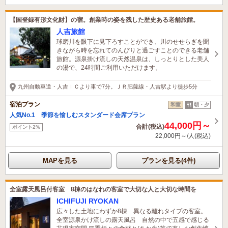
【国登録有形文化財】の宿。創業時の姿を残した歴史ある老舗旅館。
人吉旅館
球磨川を眼下に見下ろすことができ、川のせせらぎを聞
きながら時を忘れてのんびりと過ごすことのできる老舗
旅館。源泉掛け流しの天然温泉は、しっとりとした美人
の湯で、24時間ご利用いただけます。
九州自動車道・人吉ＩＣより車で7分。ＪＲ肥薩線・人吉駅より徒歩5分
宿泊プラン
和室
朝・夕
人気No.1 季節を愉しむスタンダード会席プラン
44,000円～
合計(税込)
ポイント2%
22,000円～/人(税込)
MAPを見る
プランを見る(4件)
全室露天風呂付客室 8棟のはなれの客室で大切な人と大切な時間を
ICHIFUJI RYOKAN
広々した土地にわずか8棟 異なる離れタイプの客室。
全室源泉かけ流しの露天風呂 自然の中で五感で感じる