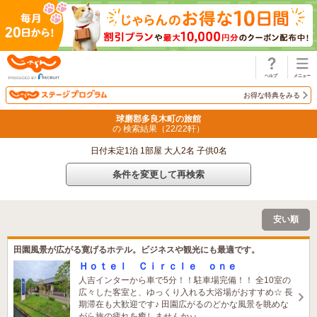
じゃらん
お得な特典をみる
球磨郡多良木町の旅館
の 検索結果（
22
/
22
軒）
日付未定1泊 1部屋 大人2名 子供0名
条件を変更して再検索
安い順
田園風景が広がる寛げるホテル。ビジネスや観光にも最適です。
Ｈｏｔｅｌ Ｃｉｒｃｌｅ ｏｎｅ
人吉インターから車で5分！！駐車場完備！！ 全10室の
広々した客室と、ゆっくり入れる大浴場がおすすめ☆ 長
期滞在も大歓迎です♪ 田園広がるのどかな風景を眺めな
がら旅の疲れを癒しませんか‥