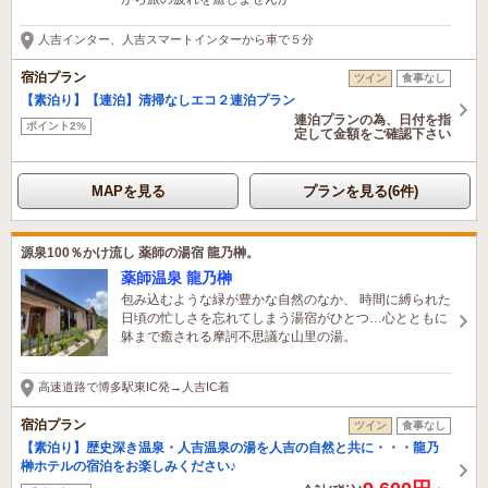
人吉インター、人吉スマートインターから車で５分
宿泊プラン
ツイン
食事なし
【素泊り】【連泊】清掃なしエコ２連泊プラン
連泊プランの為、日付を指
ポイント2%
定して金額をご確認下さい
MAPを見る
プランを見る(6件)
源泉100％かけ流し 薬師の湯宿 龍乃榊。
薬師温泉 龍乃榊
包み込むような緑が豊かな自然のなか、 時間に縛られた
日頃の忙しさを忘れてしまう湯宿がひとつ…心とともに
躰まで癒される摩訶不思議な山里の湯。
高速道路で博多駅東IC発→人吉IC着
宿泊プラン
ツイン
食事なし
【素泊り】歴史深き温泉・人吉温泉の湯を人吉の自然と共に・・・龍乃
榊ホテルの宿泊をお楽しみください♪