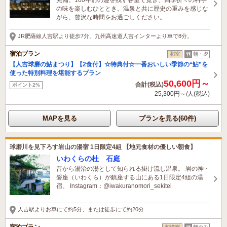
の味を楽しむひととき。温泉と共に歴史の重みを感じな
がら、贅沢な時間をお過ごしください。
JR肥薩線人吉駅より徒歩7分。九州高速道人吉インターより車で8分。
宿泊プラン
和室
朝・夕
【人吉球磨の鮎まつり】【2食付】☆特典付☆一番おいしい季節の“鮎”を
使った特別料理を堪能するプラン
50,600円～
合計(税込)
ポイント2%
25,300円～/人(税込)
MAPを見る
プランを見る(60件)
球磨川を見下ろす岩山の湯宿 1日限定4組 【地元食材の優しい朝食】
いわくらの杜 石庭
昔から湯治の湯として知られる掛け流し温泉。 岩の神・
磐座（いわくら）が鎮座する山にある1日限定4組の湯
宿。 Instagram：@iwakuranomori_sekitei
人吉駅よりお車にて約5分、または徒歩にて約20分
宿泊プラン