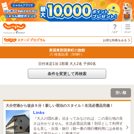
じゃらん
お得な特典をみる
東国東郡国東町の旅館
の 検索結果（
9
/
9
軒）
日付未定1泊 1部屋 大人2名 子供0名
条件を変更して再検索
安い順
大分空港から徒歩５分！新しい宿泊のスタイル！生活必需品完備！
Links
『大人の隠れ家』泊まってみなければ、この居心地の良
さは分かりません。生活必需品完備！別荘として利用す
るも良し・出張・旅行（朝一番の飛行機利用には余裕を
持って前日から）に最適です。