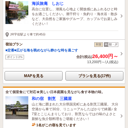
海浜旅庵 しおじ
高台に位置し、潮風も心地よく開放感にあふれるひと時
をお過ごしください。潮干狩り・魚釣り・海水浴・散歩
など、大自然をご家族やグループ、カップルでお楽しみ
ください！
JR宇佐駅より車で約45分
宿泊プラン
和室
朝・夕
■定番■広がる海を眺めながら静かな時を過ごす
26,400円～
合計(税込)
ポイント2%
13,200円～/人(税込)
MAPを見る
プランを見る(17件)
全て個室食にて対応★美しい日本庭園を見ながら食す本物の味。
和の宿 割烹 三國屋
山と海に囲まれた大分県国見町にある割烹三國屋。 大分
空港から車で30分、リニューアルしたばかりで綺麗♪ 全
7室とこじんまりしており、割烹ならではの味のよさと
新鮮な魚介類料理をご堪能ください！
1名がこの宿を見ています