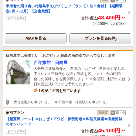
車海老の踊り食い付姫島車えびづくしフ゜ラン【１泊２食付】【期間限
定8月～12月】【全室禁煙】
48,400円～
合計(税込)
ポイント2%
24,200円～/人(税込)
MAPを見る
プランを見る(6件)
日向屋では美味しい「おこぜ」と最高の海の幸でおもてなしします
百年旅館 日向屋
大分県の新鮮魚介と、自慢の「おこぜ」料理をお楽しみ
下さい♪ 大正時代から続く伝統を残しつつ、今の時代に
合った美味しさを提供致します！ ※全国割ご利用の方は
日向屋公式HPよりご予約ください※
1名がこの宿を見ています
・大分空港から車で15分。・JR日豊本線 杵築駅から車で15分。
宿泊プラン
和洋室
朝・夕
【超贅沢コース】≪おこぜ＋アワビ＋伊勢海老≫料理長厳選★高級海鮮
のオンパレード！
45,100円～
合計(税込)
ポイント2%