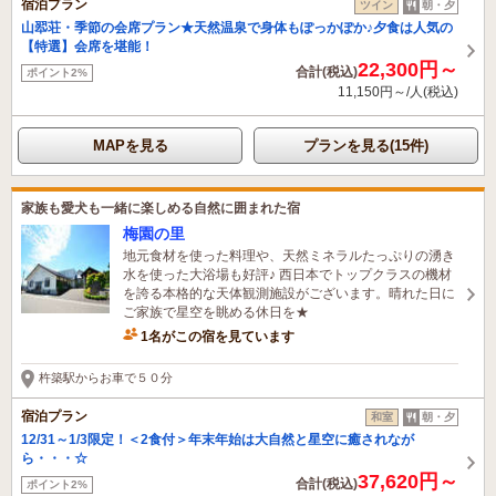
宿泊プラン
ツイン
朝・夕
山翆荘・季節の会席プラン★天然温泉で身体もぽっかぽか♪夕食は人気の
【特選】会席を堪能！
22,300円～
合計(税込)
ポイント2%
11,150円～/人(税込)
MAPを見る
プランを見る(15件)
家族も愛犬も一緒に楽しめる自然に囲まれた宿
梅園の里
地元食材を使った料理や、天然ミネラルたっぷりの湧き
水を使った大浴場も好評♪ 西日本でトップクラスの機材
を誇る本格的な天体観測施設がございます。晴れた日に
ご家族で星空を眺める休日を★
1名がこの宿を見ています
杵築駅からお車で５０分
宿泊プラン
和室
朝・夕
12/31～1/3限定！＜2食付＞年末年始は大自然と星空に癒されなが
ら・・・☆
37,620円～
合計(税込)
ポイント2%