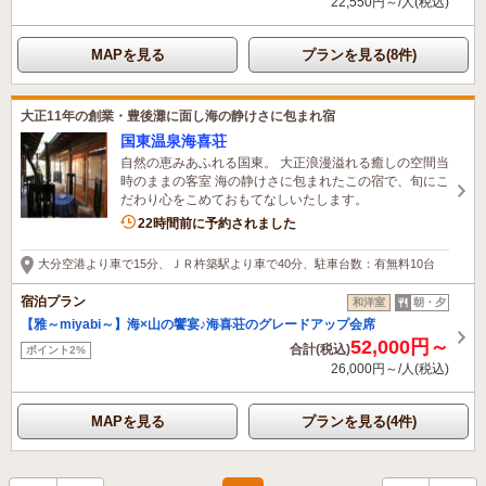
22,550円～/人(税込)
MAPを見る
プランを見る(8件)
大正11年の創業・豊後灘に面し海の静けさに包まれ宿
国東温泉海喜荘
自然の恵みあふれる国東。 大正浪漫溢れる癒しの空間当
時のままの客室 海の静けさに包まれたこの宿で、旬にこ
だわり心をこめておもてなしいたします。
2名がこの宿を見ています
22時間前に予約されました
大分空港より車で15分、ＪＲ杵築駅より車で40分、駐車台数：有無料10台
宿泊プラン
和洋室
朝・夕
【雅～miyabi～】海×山の饗宴♪海喜荘のグレードアップ会席
52,000円～
合計(税込)
ポイント2%
26,000円～/人(税込)
MAPを見る
プランを見る(4件)