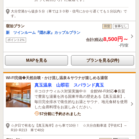
大分空港から徒歩５分（車では３０秒・信号にかかり遅くても１分以内）で
す。
宿泊プラン
和室
食事なし
新 ツインルーム『隠れ家』カップルプラン
8,500円～
合計(税込)
ポイント2%
-円/室
MAPを見る
プランを見る(2件)
WI-FI完備◆天然自噴・かけ流し温泉＆サウナが楽しめる湯宿
真玉温泉 山翆荘 スパランド真玉
※コロナウィルス対策実施中※ 全館Wi-Fi対応◆良質
で豊富な湯量を誇る国東半島の歴史ある【真玉温泉】。
毎日完全排水で衛生的なお湯とサウナ、地元食材を使用
した会席料理をお楽しみください。
1名がこの宿を見ています
57分前に予約されました
☆夕日で有名な【真玉海岸】から車で10分！ ☆大分自動車道【宇佐IC】～
R10･R213 車で40分