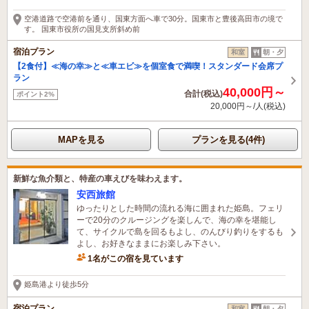
空港道路で空港前を通り、国東方面へ車で30分。国東市と豊後高田市の境で
す。 国東市役所の国見支所斜め前
宿泊プラン
和室
朝・夕
【2食付】≪海の幸≫と≪車エビ≫を個室食で満喫！スタンダード会席プ
ラン
40,000円～
合計(税込)
ポイント2%
20,000円～/人(税込)
MAPを見る
プランを見る(4件)
新鮮な魚介類と、特産の車えびを味わえます。
安西旅館
ゆったりとした時間の流れる海に囲まれた姫島。フェリ
ーで20分のクルージングを楽しんで、海の幸を堪能し
て、サイクルで島を回るもよし、のんびり釣りをするも
よし、お好きなままにお楽しみ下さい。
1名がこの宿を見ています
姫島港より徒歩5分
宿泊プラン
和室
朝・夕