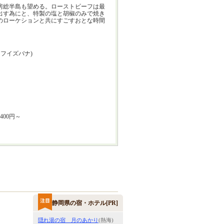
房総半島も望める。ローストビーフは最
出す為にと、特製の塩と胡椒のみで焼き
のローケションと共にすごすおとな時間
フイズバナ)
400円～
静岡県の宿・ホテル[PR]
隠れ湯の宿 月のあかり
(熱海)