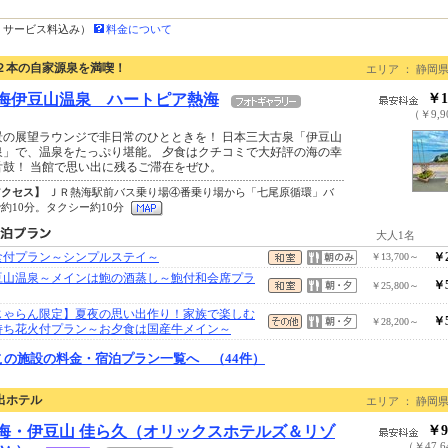
・サービス料込み）
料金について
２本の自家源泉を満喫！
エリア ： 静岡県
海伊豆山温泉 ハートピア熱海
￥1
（￥9,9
景の展望ラウンジで非日常のひとときを！ 日本三大古泉「伊豆山
泉」で、温泉をたっぷり堪能。 夕食はクチコミで大好評の海の幸
舌鼓！ 当館で思い出に残るご滞在をぜひ。
アクセス】
ＪＲ熱海駅前バス乗り場④番乗り場から「七尾原循環」バ
約10分。タクシー約10分
大人1名
食付プラン～シンプルステイ～
￥2
￥13,700～
豆山温泉～メインは鮑の酒蒸し～鮑付和会席プラ
￥5
￥25,800～
じゃらん限定】夏夜の思い出作り！家族で楽しむ
￥5
￥28,200～
持ち花火付プラン～お夕食は国産牛メイン～
この施設の料金・宿泊プラン一覧へ （44件）
選出ホテル
エリア ： 静岡県
海・伊豆山 佳ら久（オリックスホテルズ＆リゾ
￥9
（￥47,