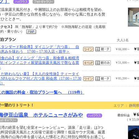
ツ ）
室温泉露天風呂付き、中層階以上のお部屋からは相模湾を望め、
海・伊豆山の豊かな自然を感じながら、穏やかな風に包まれる贅
なひとときー。
アクセス】
JR「熱海駅」より車で約7分 ※JR熱海駅との送迎（先着順
予約・乗り合い）
大人1名
スタンダード和会席】ダイニング「六つ喜」 自
￥1
￥66,000～
恵みを味わう 17:00～17:30入店＜前半＞
朝食のみ】ダイニング「六つ喜」和食膳＆相模湾
望むインフィニティ展望温泉露天風呂で贅なる寛
￥1
￥51,600～
を
まだ終わらない夏】【大人の女性旅】ティータイ
SPAセルフケア付／六つ喜 和会席（17:00～17:30
￥1
￥85,200～
店）
この施設の料金・宿泊プラン一覧へ （119件）
湾一望のリトリート！
エリア ： 静岡県
海伊豆山温泉 ホテルニューさがみや
￥6
（￥33,
模湾の絶景を望む全室オーシャンビュー。源泉「走り湯」は3つ
無料貸切露天風呂と大浴場で湯巡り満喫！低温サウナ完備。厳選
た熱海の山海の幸を盛り込んだ懐石と共に特別な時間をお過ごし