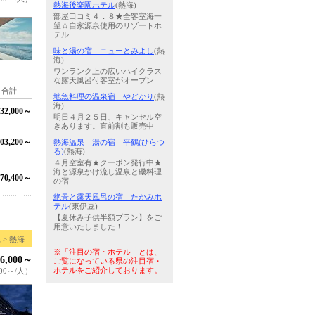
熱海後楽園ホテル
(熱海)
部屋口コミ４．８★全客室海一
望☆自家源泉使用のリゾートホ
テル
味と湯の宿 ニューとみよし
(熱
海)
ワンランク上の広いハイクラス
な露天風呂付客室がオープン
合計
地魚料理の温泉宿 やどかり
(熱
海)
32,000～
明日４月２５日、キャンセル空
きあります。直前割も販売中
03,200～
熱海温泉 湯の宿 平鶴(ひらつ
る)
(熱海)
４月空室有★クーポン発行中★
海と源泉かけ流し温泉と磯料理
70,400～
の宿
絶景と露天風呂の宿 たかみホ
テル
(東伊豆)
【夏休み子供半額プラン】をご
用意いたしました！
 > 熱海
※「注目の宿・ホテル」とは、
6,000～
ご覧になっている県の注目宿・
ホテルをご紹介しております。
000～/人）