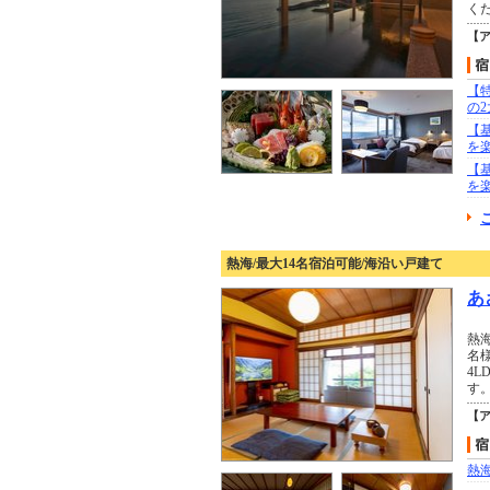
く
【
【
の
【
を
【
を
熱海/最大14名宿泊可能/海沿い戸建て
あ
熱
名
4
す
【
熱海