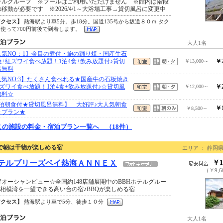
テルグループ ※プールはご利用いただけません ※館内は階段
移動が必要です ※2026/4/1～大浴場工事→貸切風呂に変更中
アクセス】
熱海駅より車5分。歩18分。国道135号から坂道８０ｍ タク
使って700円前後で到着します。
大人1名
人気NO：1】金目の煮付・鮑の踊り焼・国産牛石
焼+紅ズワイ食べ放題！1泊4食+飲み放題付♪貸切
￥2
￥13,000～
呂無料
人気NO:3】たくさん食べれる★国産牛の石板焼き
紅ズワイ食べ放題！1泊4食+飲み放題付♪☆貸切風
￥2
￥12,000～
無料☆
1泊朝食付★貸切風呂無料】 大好評♪大人気朝食
￥1
￥8,500～
きプラン★
この施設の料金・宿泊プラン一覧へ （18件）
で朝は干物が楽しめる宿
エリア ： 静岡県
テルブリーズベイ熱海ＡＮＮＥＸ
￥1
（￥9,6
室オーシャンビュー☆全国約148店舗展開中のBBHホテルグルー
♪ 相模湾を一望できる高い台の宿♪BBQが楽しめる宿
アクセス】
熱海駅より車で5分、徒歩１０分
大人1名