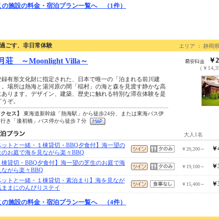
この施設の料金・宿泊プラン一覧へ （1件）
過ごす、非日常体験
エリア ： 静岡県
荘 ～Moonlight Villa～
￥2
（￥14,
登録有形文化財に指定された、日本で唯一の「泊まれる前川建
」。場所は熱海と湯河原の間「稲村」の海と森を見渡す静かな高
にあります。デザイン、建築、歴史に触れる特別な滞在体験を是
どうぞ。
アクセス】
東海道新幹線「熱海駅」から徒歩24分、または東海バス伊
山行き「逢初橋」バス停から徒歩７分
大人1名
ペットと一緒・１棟貸切・BBQ夕食付】海一望の
￥4
￥20,200～
生のお庭で海を見ながら楽々BBQ
１棟貸切・BBQ夕食付】海一望の芝生のお庭で海
￥3
￥19,100～
見ながら楽々BBQ
ペットと一緒・１棟貸切・素泊まり】海を見なが
￥3
￥15,400～
気ままにのんびりステイ
この施設の料金・宿泊プラン一覧へ （4件）