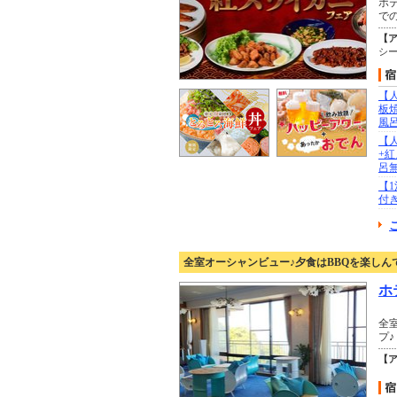
ホ
での
【
シー
【
板
風
【
+
呂
【
付
全室オーシャンビュー♪夕食はBBQを楽しん
ホ
全
プ
【