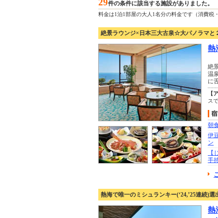
29
件の条件に該当する施設がありました。
料金は1泊1部屋の大人1名分の料金です（消費税
絶景ラウンジ×日本三大古泉☆大パノラマと
熱
絶
温
に
【
スで
朝
伊
ン
【
手
熱海で唯一のミシュランキー(‘24,’25連続)
熱