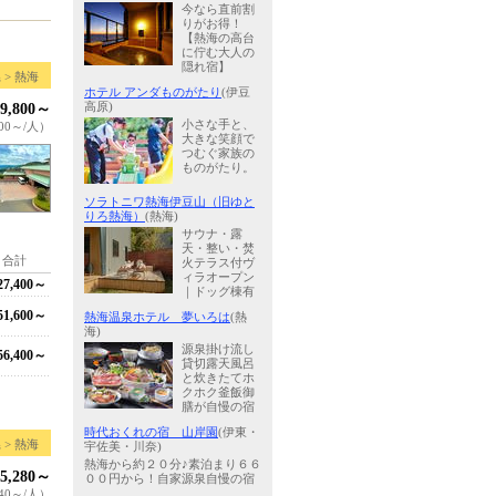
今なら直前割
りがお得！
【熱海の高台
に佇む大人の
隠れ宿】
 > 熱海
ホテル アンダものがたり
(伊豆
高原)
9,800～
小さな手と、
00～/人）
大きな笑顔で
つむぐ家族の
ものがたり。
ソラトニワ熱海伊豆山（旧ゆと
りろ熱海）
(熱海)
サウナ・露
天・整い・焚
合計
火テラス付ヴ
ィラオープン
7,400～
｜ドッグ棟有
1,600～
熱海温泉ホテル 夢いろは
(熱
海)
源泉掛け流し
6,400～
貸切露天風呂
と炊きたてホ
クホク釜飯御
膳が自慢の宿
時代おくれの宿 山岸園
(伊東・
 > 熱海
宇佐美・川奈)
熱海から約２０分♪素泊まり６６
5,280～
００円から！自家源泉自慢の宿
640～/人）