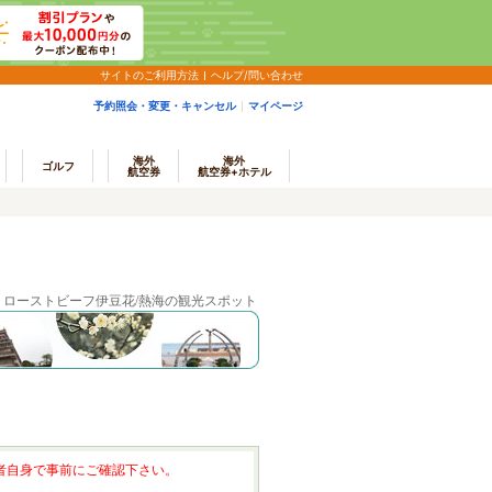
サイトのご利用方法
ヘルプ/問い合わせ
予約照会・変更・キャンセル
マイページ
海外
海外
ゴルフ
航空券
航空券+ホテル
ローストビーフ伊豆花/熱海の観光スポット
者自身で事前にご確認下さい。