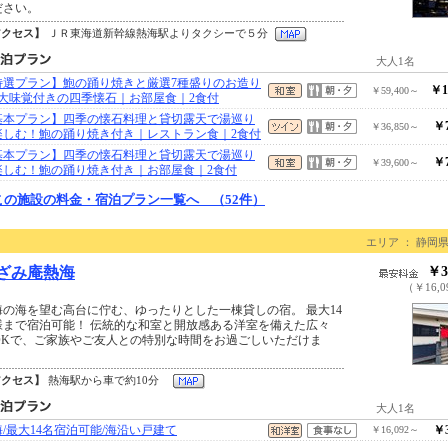
ださい。
アクセス】
ＪＲ東海道新幹線熱海駅よりタクシーで５分
大人1名
特選プラン】鮑の踊り焼きと厳選7種盛りのお造り
￥1
￥59,400～
2大味覚付きの四季懐石｜お部屋食｜2食付
基本プラン】四季の懐石料理と貸切露天で湯巡り
￥7
￥36,850～
楽しむ！鮑の踊り焼き付き｜レストラン食｜2食付
基本プラン】四季の懐石料理と貸切露天で湯巡り
￥7
￥39,600～
楽しむ！鮑の踊り焼き付き｜お部屋食｜2食付
この施設の料金・宿泊プラン一覧へ （52件）
エリア ： 静岡県
ざみ庵熱海
￥3
（￥16,
海の海を望む高台に佇む、ゆったりとした一棟貸しの宿。 最大14
様まで宿泊可能！ 伝統的な和室と開放感ある洋室を備えた広々
LDKで、ご家族やご友人との特別な時間をお過ごしいただけま
。
アクセス】
熱海駅から車で約10分
大人1名
/最大14名宿泊可能/海沿い戸建て
￥3
￥16,092～