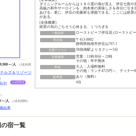
ダイニングルームからは１８０度の海が見え、伊豆七島や
高級の和牛サーロインを、肉本来の美味しさを存分に引き
あげる。更に、伊豆の旬素材も堪能できる。ここには絶景
がある。
[全体概要]
絶景の旬のごちそう心休まる、くつろぎを
ローストビーフ伊豆花 (ローストビー
一般名称
〒413-0002
所在地
静岡県熱海市伊豆山767-1
JR熱海駅よりタクシー5分
交通アクセス
営業：11時30分～22時
営業期間
その他：年中無休
9,900～/人
（2名利用
大人：入場料無料
料金
その他：ランチ4725円～、ディナー8
ホテルズ＆リゾーツ
あり（無料）
駐車場
）
4台
みや
時）
50～/人
（2名利用時）
索結果
辺の宿一覧