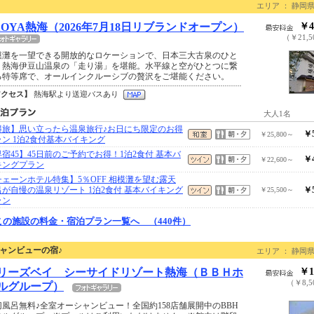
エリア ： 静岡県
AOYA熱海（2026年7月18日リブランドオープン）
￥4
（￥21,
模灘を一望できる開放的なロケーションで、日本三大古泉のひと
、熱海伊豆山温泉の「走り湯」を堪能。水平線と空がひとつに繋
る特等席で、オールインクルーシブの贅沢をご堪能ください。
アクセス】
熱海駅より送迎バスあり
大人1名
得旅】思い立ったら温泉旅行♪お日にち限定のお得
￥5
￥25,800～
ラン 1泊2食付基本バイキング
宿45】45日前のご予約でお得！1泊2食付 基本バ
￥4
￥22,600～
キングプラン
チェーンホテル特集】5％OFF 相模灘を望む露天
呂が自慢の温泉リゾート 1泊2食付 基本バイキング
￥5
￥25,500～
ラン
この施設の料金・宿泊プラン一覧へ （440件）
ャンビューの宿♪
エリア ： 静岡県
リーズベイ シーサイドリゾート熱海（ＢＢＨホ
￥1
（￥8,5
ルグループ）
切風呂無料♪全室オーシャンビュー！全国約158店舗展開中のBBH