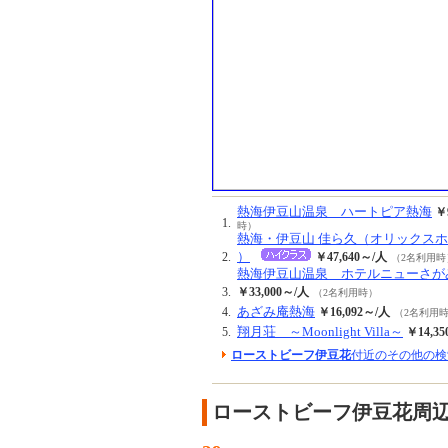
熱海伊豆山温泉 ハートピア熱海
￥
1.
時）
熱海・伊豆山 佳ら久（オリックス
）
2.
￥47,640～/人
（2名利用時
熱海伊豆山温泉 ホテルニューさが
3.
￥33,000～/人
（2名利用時）
あざみ庵熱海
4.
￥16,092～/人
（2名利用
翔月荘 ～Moonlight Villa～
5.
￥14,3
ローストビーフ伊豆花
付近のその他の検
ローストビーフ伊豆花周