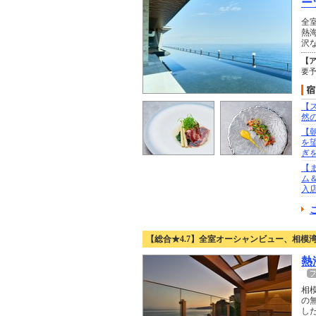
ー
全
熱
沢
【
要
【
然の
【
を
ぎ
【
ム＆
入
【総合★4.7】全室オーシャンビュー、相模
熱
相
の
し