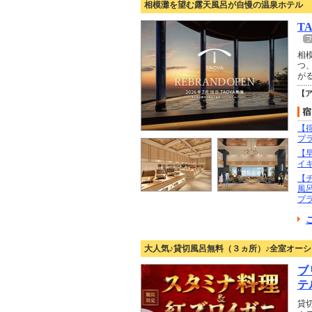
相模灘を望む露天風呂が自慢の温泉ホテル
T
相
つ
が
【
【
プ
【早
イ
【
風
プ
大人気♪貸切風呂無料（３ヵ所）♪全室オーシ
ブ
テ
貸