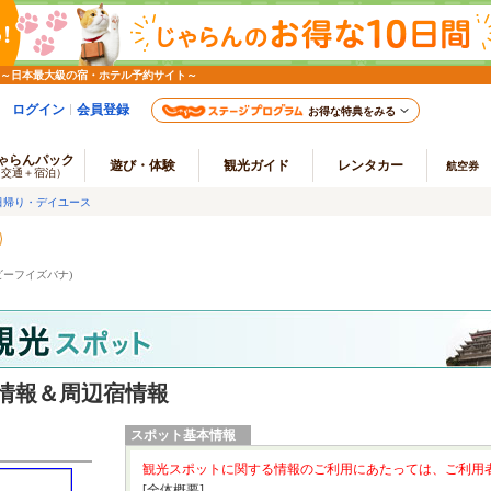
 ～日本最大級の宿・ホテル予約サイト～
ログイン
会員登録
お得な特典をみる
ゃらんパック
遊び・体験
観光ガイド
レンタカー
航空券
（交通＋宿泊）
日帰り・デイユース
ビーフイズバナ)
情報＆周辺宿情報
スポット基本情報
観光スポットに関する情報のご利用にあたっては、ご利用
[全体概要]