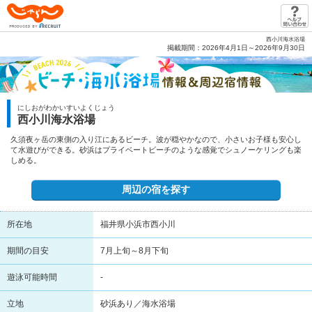
じゃらん PRODUCED BY RECRUIT
西小川海水浴場
掲載期間：2026年4月1日～2026年9月30日
にしおがわかいすいよくじょう
西小川海水浴場
久須夜ヶ岳の東側の入り江にあるビーチ。波が穏やかなので、小さいお子様も安心し
て水遊びができる。砂浜はプライベートビーチのような感覚でシュノーケリングも楽
しめる。
周辺の宿を探す
所在地
福井県小浜市西小川
期間の目安
7月上旬～8月下旬
遊泳可能時間
-
立地
砂浜あり／海水浴場