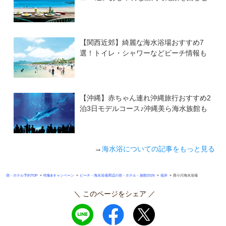
【関西近郊】綺麗な海水浴場おすすめ7
選！トイレ・シャワーなどビーチ情報も
【沖縄】赤ちゃん連れ沖縄旅行おすすめ2
泊3日モデルコース♪沖縄美ら海水族館も
→
海水浴についての記事をもっと見る
»
»
»
»
宿・ホテル予約TOP
特集&キャンペーン
ビーチ・海水浴場周辺の宿・ホテル・旅館2026
福井
西小川海水浴場
＼ このページをシェア ／