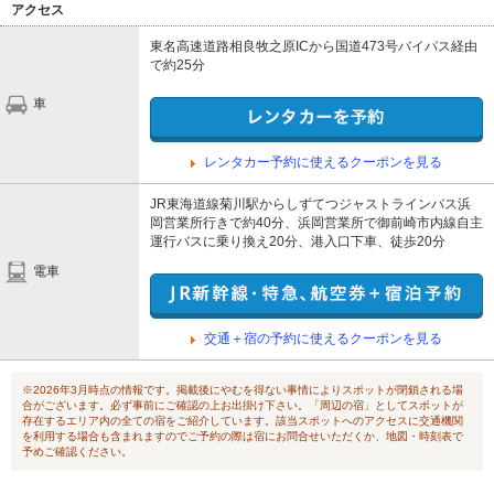
アクセス
東名高速道路相良牧之原ICから国道473号バイパス経由
で約25分
車
レンタカー予約に使えるクーポンを見る
JR東海道線菊川駅からしずてつジャストラインバス浜
岡営業所行きで約40分、浜岡営業所で御前崎市内線自主
運行バスに乗り換え20分、港入口下車、徒歩20分
電車
交通＋宿の予約に使えるクーポンを見る
※2026年3月時点の情報です。掲載後にやむを得ない事情によりスポットが閉鎖される場
合がございます。必ず事前にご確認の上お出掛け下さい。「周辺の宿」としてスポットが
存在するエリア内の全ての宿をご紹介しています。該当スポットへのアクセスに交通機関
を利用する場合も含まれますのでご予約の際は宿にお問合せいただくか、地図・時刻表で
予めご確認ください。