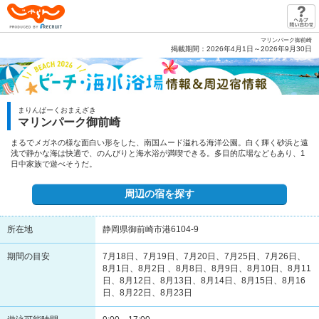
じゃらん PRODUCED BY RECRUIT
マリンパーク御前崎
掲載期間：2026年4月1日～2026年9月30日
まりんぱーくおまえざき
マリンパーク御前崎
まるでメガネの様な面白い形をした、南国ムード溢れる海洋公園。白く輝く砂浜と遠
浅で静かな海は快適で、のんびりと海水浴が満喫できる。多目的広場などもあり、1
日中家族で遊べそうだ。
周辺の宿を探す
所在地
静岡県御前崎市港6104-9
期間の目安
7月18日、7月19日、7月20日、7月25日、7月26日、
8月1日、8月2日 、8月8日、8月9日、8月10日、8月11
日、8月12日、8月13日、8月14日、8月15日、8月16
日、8月22日、8月23日