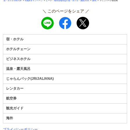
»
»
»
»
宿・ホテル予約TOP
特集&キャンペーン
ビーチ・海水浴場周辺の宿・ホテル・旅館2026
静岡
マリンパーク御前崎
＼ このページをシェア ／
宿・ホテル
ホテルチェーン
ビジネスホテル
温泉・露天風呂
じゃらんパック
(
JR
/
JAL
/
ANA
)
レンタカー
航空券
観光ガイド
海外
プライバシーポリシー