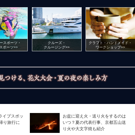
ースポーツ・
クルーズ・
クラフト・ハンドメイド・
スポーツ>>
クルージング>>
ワークショップ>>
ライブスポッ
お盆に迎え火・送り火をするのは
帰り旅行に
いつ？夏の代表行事、京都五山送
り火や大文字焼も紹介