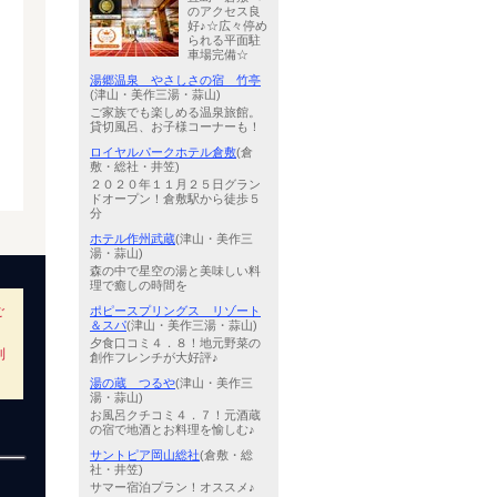
のアクセス良
好♪☆広々停め
られる平面駐
車場完備☆
湯郷温泉 やさしさの宿 竹亭
(津山・美作三湯・蒜山)
ご家族でも楽しめる温泉旅館。
貸切風呂、お子様コーナーも！
ロイヤルパークホテル倉敷
(倉
敷・総社・井笠)
２０２０年１１月２５日グラン
ドオープン！倉敷駅から徒歩５
分
ホテル作州武蔵
(津山・美作三
湯・蒜山)
森の中で星空の湯と美味しい料
理で癒しの時間を
ご
ポピースプリングス リゾート
＆スパ
(津山・美作三湯・蒜山)
夕食口コミ４．８！地元野菜の
利
創作フレンチが大好評♪
湯の蔵 つるや
(津山・美作三
湯・蒜山)
お風呂クチコミ４．７！元酒蔵
の宿で地酒とお料理を愉しむ♪
サントピア岡山総社
(倉敷・総
社・井笠)
サマー宿泊プラン！オススメ♪