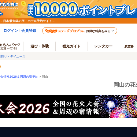
 ～日本最大級の宿・ホテル予約サイト～
ログイン
会員登録
お得な特典をみる
ゃらんパック
遊び・体験
観光ガイド
レンタカー
航空券
（交通＋宿泊）
日帰り・デイユース
会情報2026＆周辺の宿予約
> 岡山
岡山の花