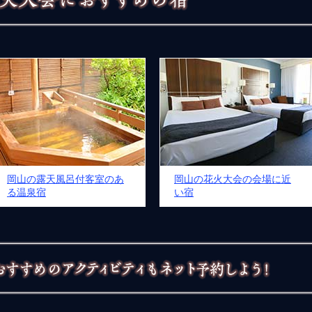
岡山の露天風呂付客室のあ
岡山の花火大会の会場に近
る温泉宿
い宿