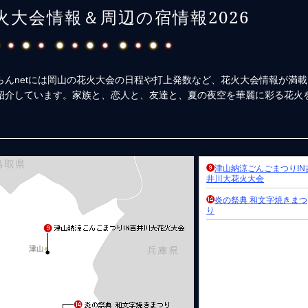
火大会情報＆周辺の宿情報2026
んnetには岡山の花火大会の日程や打上発数など、花火大会情報が満載
紹介しています。家族と、恋人と、友達と、夏の夜空を華麗に彩る花火
津山納涼ごんごまつりIN
井川大花火大会
炎の祭典 和文字焼きまつ
り