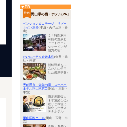
岡山県の宿・ホテル[PR]
ペンション＆コテージ リゾー
トイン湯郷
(津山・美作三湯・蒜
山)
２４時間利用
可能の温泉と
アットホーム
なサービスが
魅力の宿！
たびのホテル倉敷水島
(倉敷・総
社・井笠)
新鮮野菜をふ
んだんに使用
した健康朝食♪
天然温泉 備前の湯 スーパー
ホテル岡山駅東口
(岡山・玉野・
牛窓)
満足度調査１
１年連続１位♪
眠りと環境に
特化したサス
テナホテル
岡山国際ホテル
(岡山・玉野・牛
窓)
直島・倉敷へ