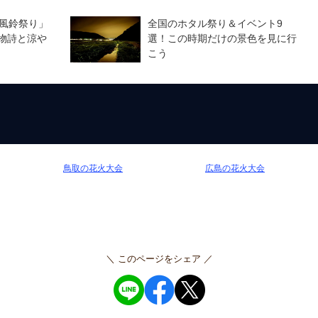
「風鈴祭り」
全国のホタル祭り＆イベント9
物詩と涼や
選！この時期だけの景色を見に行
こう
鳥取の花火大会
広島の花火大会
＼ このページをシェア ／