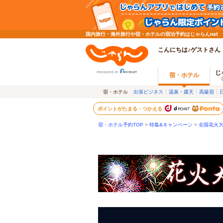
国内旅行・海外旅行や宿・ホテルの宿泊予約はじゃらんnet
こんにちは♪ゲストさん
じ
宿・ホテル
宿・ホテル
出張ビジネス
温泉・露天
高級宿
ポイントがたまる・つかえる
宿・ホテル予約TOP
>
特集&キャンペーン
>
全国花火大