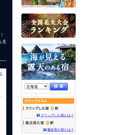
！
を見
吉