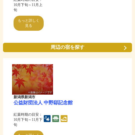
10月下旬～11月上
旬
もっと詳しく
見る
周辺の宿を探す
新潟県新潟市
公益財団法人 中野邸記念館
紅葉時期の目安：
10月下旬～11月下
旬