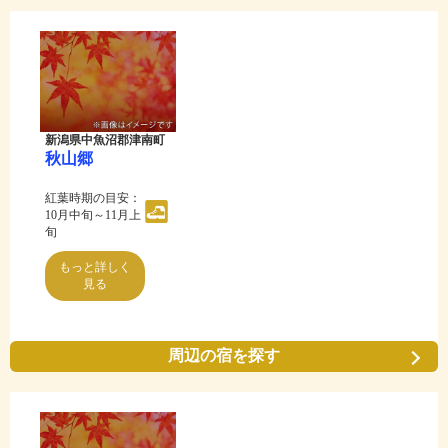
新潟県中魚沼郡津南町
秋山郷
紅葉時期の目安：
10月中旬～11月上
旬
もっと詳しく
見る
周辺の宿を探す