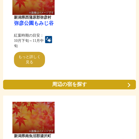
新潟県西蒲原郡弥彦村
弥彦公園もみじ谷
紅葉時期の目安：
10月下旬～11月中
旬
もっと詳しく
見る
周辺の宿を探す
新潟県南魚沼郡湯沢町