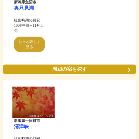
新潟県魚沼市
奥只見湖
紅葉時期の目安：
10月中旬～11月上
旬
もっと詳しく
見る
周辺の宿を探す
新潟県十日町市
清津峡
紅葉時期の目安：