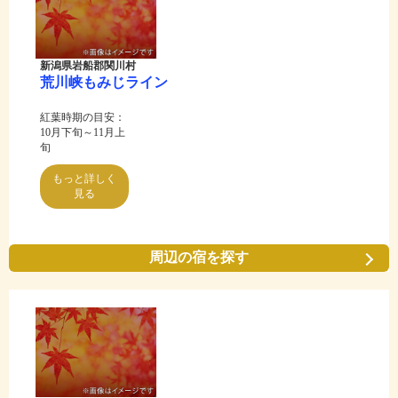
新潟県岩船郡関川村
荒川峡もみじライン
紅葉時期の目安：
10月下旬～11月上
旬
もっと詳しく
見る
周辺の宿を探す