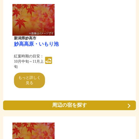
新潟県妙高市
妙高高原・いもり池
紅葉時期の目安：
10月中旬～11月上
旬
もっと詳しく
見る
周辺の宿を探す