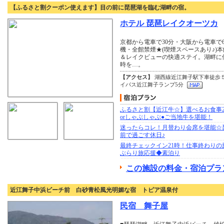
【ふるさと割クーポン使えます】目の前に琵琶湖を臨む湖畔の宿。
ホテル 琵琶レイクオーツカ
京都から電車で30分・大阪から電車で
機・全館禁煙★(喫煙スペースあり♪)
＆レイクビューの快適ステイ。湖畔に
時を…。
【アクセス】
湖西線近江舞子駅下車徒歩
イパス近江舞子ランプ5分
ふるさと割【近江牛☆】選べるお食事2
orしゃぶしゃぶ●ご当地牛を堪能！
迷ったらコレ！月替わり会席を堪能☆
前で過ごす休日♪
最終チェックイン21時！仕事終わりの
ぶらり旅応援◆素泊り
この施設の料金・宿泊プラ
近江舞子中浜ビーチ前 白砂青松風光明媚な宿 トピア温泉付
民宿 舞子屋