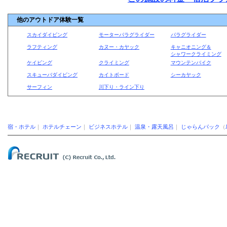
他のアウトドア体験一覧
スカイダイビング
モーターパラグライダー
パラグライダー
ラフティング
カヌー・カヤック
キャニオニング＆
シャワークライミング
ケイビング
クライミング
マウンテンバイク
スキューバダイビング
カイトボード
シーカヤック
サーフィン
川下り・ライン下り
宿・ホテル
｜
ホテルチェーン
｜
ビジネスホテル
｜
温泉・露天風呂
｜
じゃらんパック
（