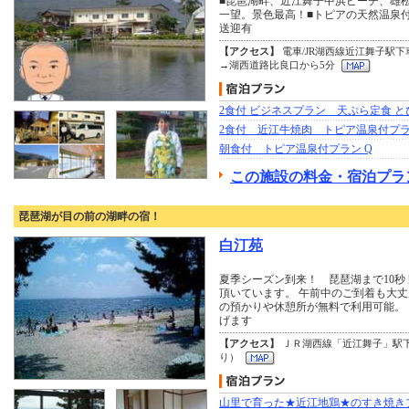
■琵琶湖畔、近江舞子中浜ビーチ、雄
一望。景色最高！■トピアの天然温泉
送迎有
【アクセス】
電車/JR湖西線近江舞子駅下
→湖西道路比良口から5分
2食付 ビジネスプラン 天ぷら定食 
2食付 近江牛焼肉 トピア温泉付プ
朝食付 トピア温泉付プラン Q
この施設の料金・宿泊プラ
琵琶湖が目の前の湖畔の宿！
白汀苑
夏季シーズン到来！ 琵琶湖まで10秒
頂いています。 午前中のご到着も大
の預かりや休憩所が無料で利用可能。
げます
【アクセス】
ＪＲ湖西線「近江舞子」駅
り）
山里で育った★近江地鶏★のすき焼き