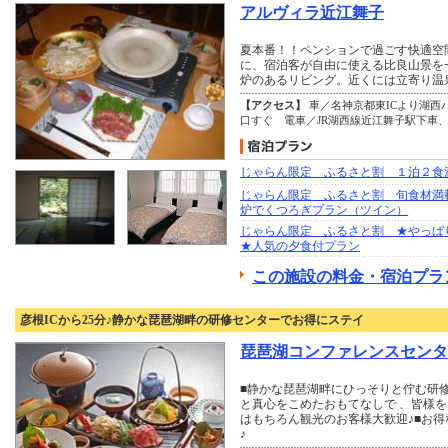
アルヴィラ近江舞子
夏本番！！ペンションで過ごす快適空
に、宿泊客が自由に使える比良山景を
炉のあるリビング。近くには立寄り温
【アクセス】
車／名神京都東ICより湖西バイ
口すぐ 電車／JR湖西線近江舞子駅下車、
じゃらん限定 ふるさと割 １泊２食
じゃらん限定 ふるさと割 旬食材満
炉でくつろぎプラン（ツイン）
じゃらん限定 ふるさと割 ★やっぱ
★人気の夕食付プラン
この施設の料金・宿泊プラ
彦根ICから25分♪静かな琵琶湖畔の研修センターでお得にステイ
琵琶湖コンファレンスセンタ
■静かな琵琶湖畔にひっそりと佇む研
と真心をこめたおもてなしで 、皆様を
はもちろん観光のお客様大歓迎♪■お
♪