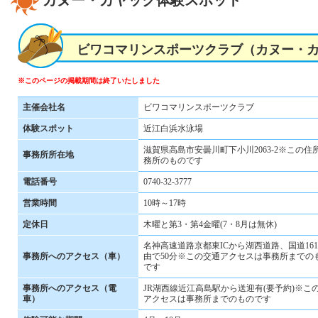
ビワコマリンスポーツクラブ（カヌー・
※このページの掲載期間は終了いたしました
主催会社名
ビワコマリンスポーツクラブ
体験スポット
近江白浜水泳場
滋賀県高島市安曇川町下小川2063-2※この住
事務所所在地
務所のものです
電話番号
0740-32-3777
営業時間
10時～17時
定休日
木曜と第3・第4金曜(7・8月は無休)
名神高速道路京都東ICから湖西道路、国道16
事務所へのアクセス（車）
由で50分※この交通アクセスは事務所までの
です
事務所へのアクセス（電
JR湖西線近江高島駅から送迎有(要予約)※こ
車）
アクセスは事務所までのものです