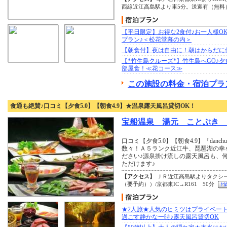
西線近江高島駅より車5分。送迎有（無料
【平日限定】お得な2食付♪お一人様O
プラン♪＜松花堂幕の内＞
【朝食付】夜は自由に！朝はからだに
【*竹生島クルーズ*】竹生島へGO♪
部屋食！≪花コース≫
この施設の料金・宿泊プラ
食通も絶賛♪口コミ【夕食5.0】【朝食4.9】★温泉露天風呂貸切OK！
宝船温泉 湯元 ことぶき
口コミ【夕食5.0】【朝食4.9】「dan
数々！Ａ５ランク近江牛、琵琶湖の幸
ださい♪源泉掛け流しの露天風呂も、
ただけます♪
【アクセス】
ＪＲ近江高島駅よりタクシー
（要予約））/京都東IC→R161 50分
★2人旅★人気のヒミツはプライベート
過ごす静かな一時♪露天風呂貸切OK