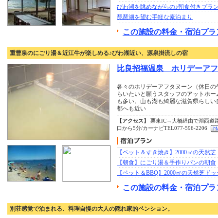
びわ湖を眺めながらの♪朝食付きプラ
琵琶湖を望む手軽な素泊まり
この施設の料金・宿泊プラ
重曹泉のにごり湯＆近江牛が楽しめる♪びわ湖近い、源泉掛流しの宿
比良招福温泉 ホリデーアフ
各々のホリデーアフタヌーン（休日の
らいたいと願うスタッフのアットホー
も多い。山も湖も綺麗な滋賀県らしい
都へも近い
【アクセス】
栗東IC→大橋経由で湖西道
口から5分/カーナビTEL077-596-2206
【ペット＆すき焼き】2000㎡の天然
【朝食】にごり湯＆手作りパンの朝食
【ペット＆BBQ】2000㎡の天然芝ド
この施設の料金・宿泊プラ
別荘感覚で泊まれる、料理自慢の大人の隠れ家的ペンション。