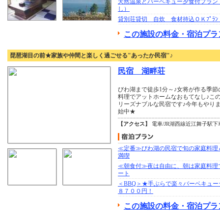
天然温泉とバーベキュー夕食付プラン
し）
貸別荘貸切 自炊 食材持込ＯＫﾌﾟﾗ
この施設の料金・宿泊プラ
琵琶湖目の前★家族や仲間と楽しく過ごせる"あったか民宿"♪
民宿 湖畔荘
びわ湖まで徒歩1分～♪女将が作る季
料理でアットホームなおもてなし♪こ
リーズナブルな民宿です♪今年もやりま
始中★
【アクセス】
電車/JR湖西線近江舞子駅
≪定番≫びわ湖の民宿で旬の家庭料理
満喫
≪朝食付≫夜は自由に、朝は家庭料理
ート
＜BBQ＞★手ぶらで楽々バーベキュー
８７００円！
この施設の料金・宿泊プラ