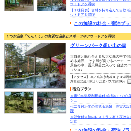
ウトドアを満喫
【１棟貸切】食材を持ち込んで自炊♪
ウトドアを満喫
この施設の料金・宿泊プラ
くつき温泉『てんくう』の良質な温泉とスポーツやアウトドアを満喫
グリーンパーク想い出の森
大自然と触れ合える広大な森の中で宿
める施設。 そよ風が奏でるハーモニ
景色の中、露天風呂に入って 自然の
ッシュ♪
【アクセス】
車／名神京都東ICより湖西道
湖西線安曇川駅より江若バスで約30分
≪素泊≫温泉利用券付♪自然の中で心
シュ
≪二食付≫旬の味覚＆温泉！充実の設
喫
≪朝食付≫館内レストラン有！夜は自
定食
この施設の料金・宿泊プラ