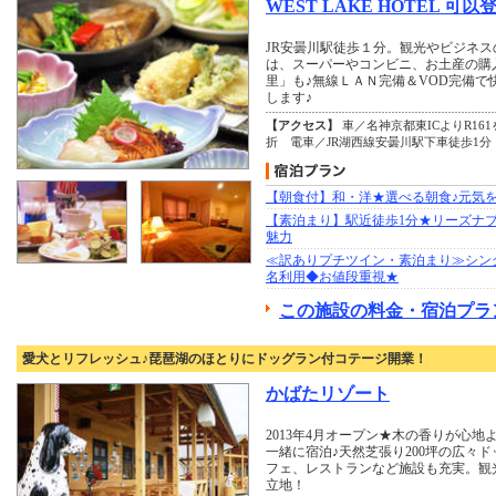
WEST LAKE HOTEL 可以
JR安曇川駅徒歩１分。観光やビジネ
は、スーパーやコンビニ、お土産の購
里」も♪無線ＬＡＮ完備＆VOD完備で
します♪
【アクセス】
車／名神京都東ICよりR16
折 電車／JR湖西線安曇川駅下車徒歩1分
【朝食付】和・洋★選べる朝食♪元気
【素泊まり】駅近徒歩1分★リーズナ
魅力
≪訳ありプチツイン・素泊まり≫シン
名利用◆お値段重視★
この施設の料金・宿泊プラ
愛犬とリフレッシュ♪琵琶湖のほとりにドッグラン付コテージ開業！
かばたリゾート
2013年4月オープン★木の香りが心
一緒に宿泊♪天然芝張り200坪の広々
フェ、レストランなど施設も充実。観
立地！