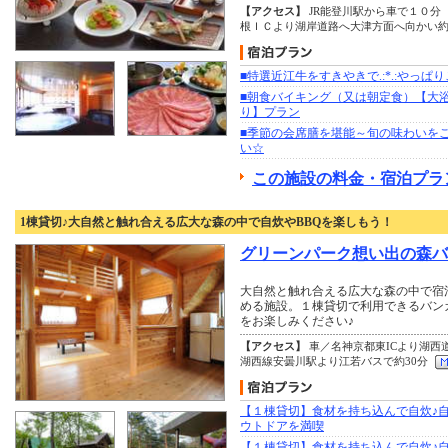
【アクセス】
JR能登川駅から車で１０分
根ＩＣより湖岸道路へ大津方面へ向かい
■特選近江牛をすきやきで.:*.:やっぱ
■朝食バイキング（又は朝定食）【大
り】プラン
■季節の会席膳を堪能～旬の味わいを
い☆
この施設の料金・宿泊プラ
1棟貸切♪大自然と触れ合える広大な森の中で自炊やBBQを楽しもう！
グリーンパーク想い出の森バ
大自然と触れ合える広大な森の中で宿
める施設。１棟貸切で利用できるバン
をお楽しみください♪
【アクセス】
車／名神京都東ICより湖西道
湖西線安曇川駅より江若バスで約30分
【１棟貸切】食材を持ち込んで自炊♪
ウトドアを満喫
【１棟貸切】食材を持ち込んで自炊♪