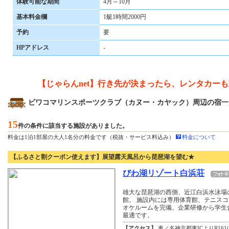
体験可能な期間
4月～10月
基本料金欄
1艇1時間2000円
予約
要
HPアドレス
-
【じゃらんnet】行き先が決まったら、レンタカー
ビワコマリンスポーツクラブ（カヌー・カヤック）周辺の宿一
15
件の条件に該当する施設がありました。
料金は1泊1部屋の大人1名分の料金です（税抜・サービス料込み）
料金について
【ふるさと割クーポン使えます】展望露天風呂から琵琶湖を望む★
びわ湖リゾート白浜荘
雄大な琵琶湖の西側、近江白浜水泳場
館。 施設内には専用体育館、テニスコ
オケルームを完備。企業研修から学生
最適です。
【アクセス】
車／名神京都東ICよりR161