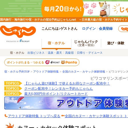
国内旅行・海外旅行や宿・ホテルの宿泊予約はじゃらんnet ～日本最大級の宿・ホテル予約サイト
こんにちは♪ゲストさん
ログイン
会員登録
じゃらんパック
宿・ホテル
遊び・体験
（交通＋宿泊）
宿・ホテル
出張ビジネス
温泉・露天
高級宿
日帰り・デイユース
ポイントがたまる・つかえる
宿・ホテル予約TOP
>
アウトドア体験特集
>
全国のカヌー・カヤック体験情報
>
ビワコマリン
ビワコマリンスポー
【じゃらん遊び体験】で使えるお得なクーポン配布中！
クーポン配布中！レンタカー予約もじゃらん
最大6,000円分ポイント/リクルートカード
アウトドア体験特集 トップへ戻る
全国のカヌー・カヤック体験スポット ト
カヌー・カヤック体験スポット