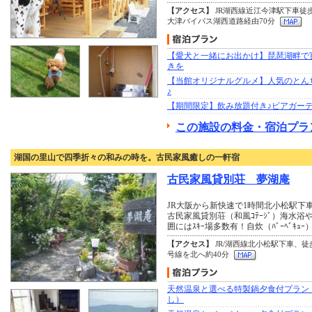
【アクセス】
JR湖西線近江今津駅下車徒
大津バイパス湖西道路経由70分
【愛犬と一緒にお出かけ】琵琶湖畔で
きを
【当館オリジナルグルメ】人気のとん
♪
【期間限定】飲み放題付き♪ビアガー
この施設の料金・宿泊プラ
湖国の里山で四季折々の和みの時を。古民家風癒しの一軒宿
古民家風貸別荘 夢湖庵
JR大阪から新快速で1時間北小松駅下
古民家風貸別荘（和風ｺﾃｰｼﾞ）海水浴や
囲にはｽｷｰ場多数有！自炊（ﾊﾞｰﾍﾞｷｭ
【アクセス】
JR/湖西線北小松駅下車、徒歩
号線を北へ約40分
天然温泉と選べる特製鍋夕食付プラン
し）