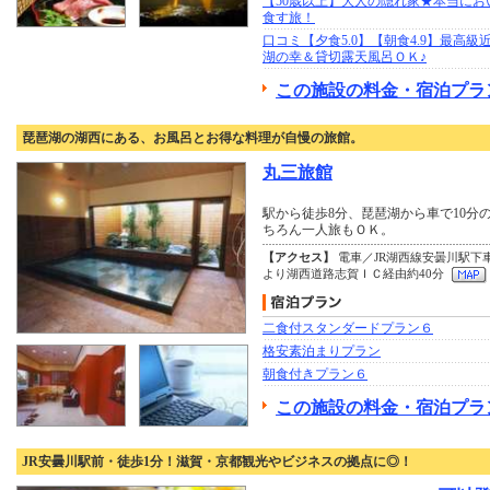
【50歳以上】大人の隠れ家★本当にお
食す旅！
口コミ【夕食5.0】【朝食4.9】最高級
湖の幸＆貸切露天風呂ＯＫ♪
この施設の料金・宿泊プラ
琵琶湖の湖西にある、お風呂とお得な料理が自慢の旅館。
丸三旅館
駅から徒歩8分、琵琶湖から車で10分
ちろん一人旅もＯＫ。
【アクセス】
電車／JR湖西線安曇川駅下
より湖西道路志賀ＩＣ経由約40分
二食付スタンダードプラン６
格安素泊まりプラン
朝食付きプラン６
この施設の料金・宿泊プラ
JR安曇川駅前・徒歩1分！滋賀・京都観光やビジネスの拠点に◎！