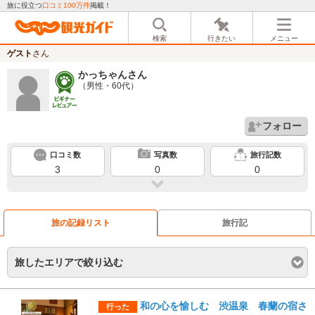
旅に役立つ
口コミ100万件
掲載！
検索
行きたい
メニュー
ゲスト
さん
かっちゃん
さん
（男性・60代）
フォロー
口コミ数
写真数
旅行記数
3
0
0
旅の記録リスト
旅行記
旅したエリアで絞り込む
和の心を愉しむ 渋温泉 春蘭の宿さ
行った