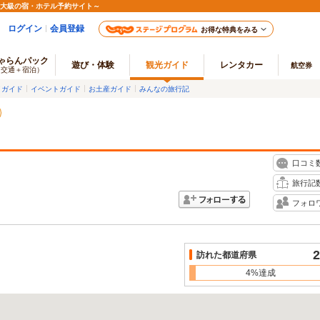
最大級の宿・ホテル予約サイト～
ログイン
会員登録
お得な特典をみる
ゃらんパック
遊び・体験
観光ガイド
レンタカー
航空券
（交通＋宿泊）
メガイド
イベントガイド
お土産ガイド
みんなの旅行記
口コミ
旅行記
フォロ
2
訪れた都道府県
4%達成