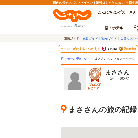
国内の観光スポット・イベント情報はじゃらんnet ～日本
こんにちは♪ゲストさん
じ
宿・ホテル
観光ガイド
旅行ガイド
観光ガイド
ご当地グル
ポイントがたまる・つかえる
宿・ホテル予約TOP
＞
まささんのレビュアーページ
まさ
さん
（女性・60代）
まささんの旅の記録