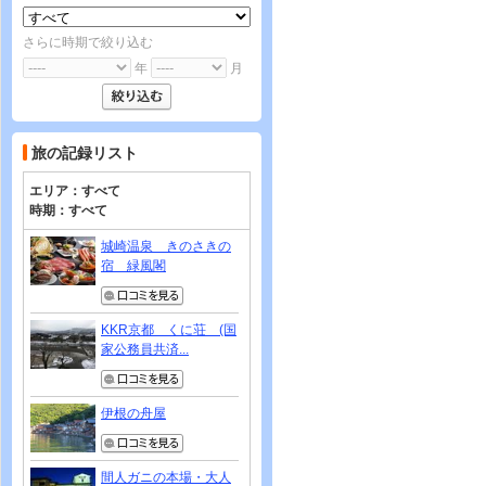
さらに時期で絞り込む
年
月
旅の記録リスト
エリア：
すべて
時期：
すべて
城崎温泉 きのさきの
宿 緑風閣
KKR京都 くに荘 (国
家公務員共済...
伊根の舟屋
間人ガニの本場・大人