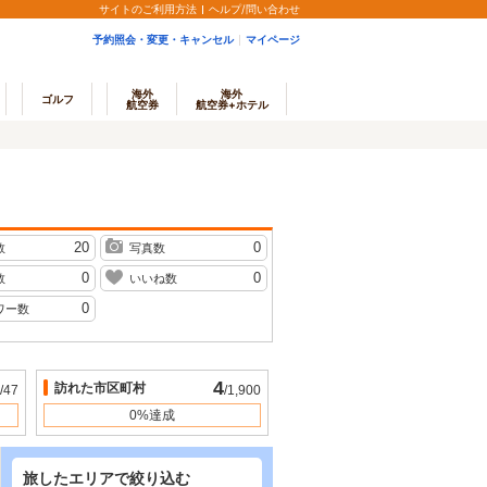
サイトのご利用方法
ヘルプ/問い合わせ
予約照会・変更・キャンセル
マイページ
海外
海外
ゴルフ
航空券
航空券+ホテル
20
0
数
写真数
0
0
数
いいね数
0
ワー数
4
訪れた市区町村
/47
/1,900
0%達成
旅したエリアで絞り込む