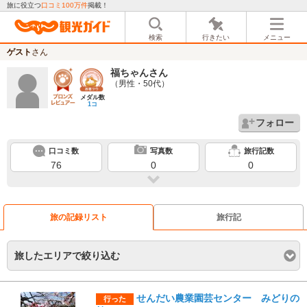
旅に役立つ
口コミ100万件
掲載！
検索
行きたい
メニュー
ゲスト
さん
福ちゃん
さん
（男性・50代）
メダル数
1コ
フォロー
口コミ数
写真数
旅行記数
76
0
0
旅の記録リスト
旅行記
旅したエリアで絞り込む
せんだい農業園芸センター みどりの
行った