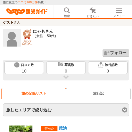
旅に役立つ
口コミ100万件
掲載！
検索
行きたい
メニュー
ゲスト
さん
にゃも
さん
（女性・50代）
フォロー
口コミ数
写真数
旅行記数
10
0
0
旅の記録リスト
旅行記
旅したエリアで絞り込む
鏡池
行った