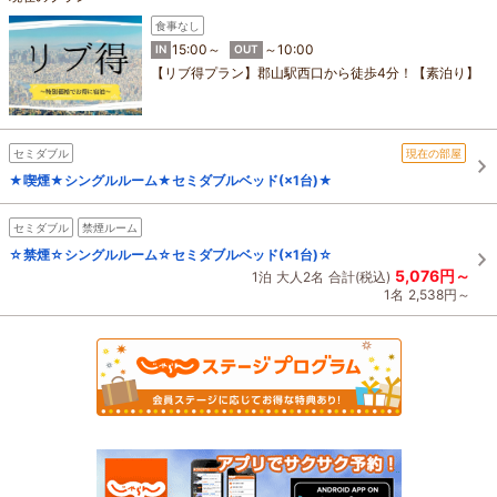
食事なし
15:00～
～10:00
IN
OUT
【リブ得プラン】郡山駅西口から徒歩4分！【素泊り】
セミダブル
現在の部屋
★喫煙★シングルルーム★セミダブルベッド(×1台)★
セミダブル
禁煙ルーム
☆禁煙☆シングルルーム☆セミダブルベッド(×1台)☆
5,076円～
1泊
大人2名
合計(税込)
1名
2,538円～