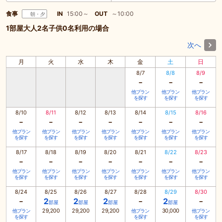
食事
IN
15:00～
OUT
～10:00
朝・夕
1部屋大人2名子供0名利用の場合
次へ
月
火
水
木
金
土
日
8/7
8/8
8/9
-
-
-
他プラン
他プラン
他プラン
を探す
を探す
を探す
8/10
8/11
8/12
8/13
8/14
8/15
8/16
-
-
-
-
-
-
-
他プラン
他プラン
他プラン
他プラン
他プラン
他プラン
他プラン
を探す
を探す
を探す
を探す
を探す
を探す
を探す
8/17
8/18
8/19
8/20
8/21
8/22
8/23
-
-
-
-
-
-
-
他プラン
他プラン
他プラン
他プラン
他プラン
他プラン
他プラン
を探す
を探す
を探す
を探す
を探す
を探す
を探す
8/24
8/25
8/26
8/27
8/28
8/29
8/30
-
-
-
2
2
2
2
部屋
部屋
部屋
部屋
29,200
29,200
29,200
30,000
他プラン
他プラン
他プラン
を探す
を探す
を探す