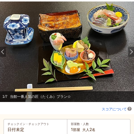
1
/
7
当館一番人気の匠（たくみ）プラン☆
スコアについて
チェックイン・
チェックアウト
部屋数・人数
日付未定
1
2
部屋
大人
名