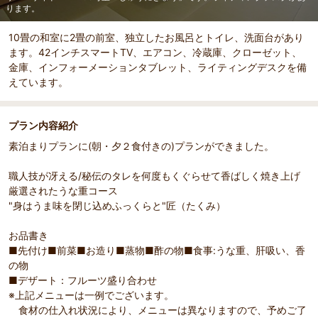
ります。
10畳の和室に2畳の前室、独立したお風呂とトイレ、洗面台があり
ます。42インチスマートTV、エアコン、冷蔵庫、クローゼット、
金庫、インフォーメーションタブレット、ライティングデスクを備
えています。
プラン内容紹介
素泊まりプランに(朝・夕２食付きの)プランができました。
職人技が冴える/秘伝のタレを何度もくぐらせて香ばしく焼き上げ
厳選されたうな重コース
"身はうま味を閉じ込めふっくらと"匠（たくみ）
お品書き
■先付け■前菜■お造り■蒸物■酢の物■食事:うな重、肝吸い、香
の物
■デザート：フルーツ盛り合わせ
※上記メニューは一例でございます。
食材の仕入れ状況により、メニューは異なりますので、予めご了