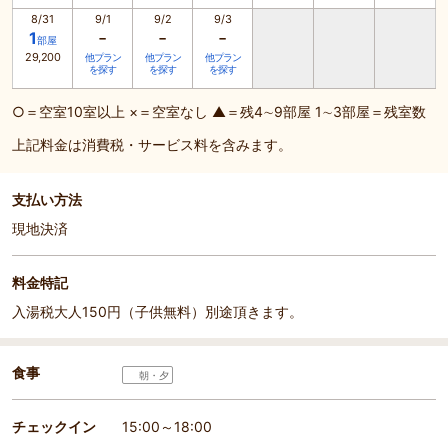
8/31
9/1
9/2
9/3
-
-
-
1
部屋
29,200
他プラン
他プラン
他プラン
を探す
を探す
を探す
○＝空室10室以上 ×＝空室なし ▲＝残4∼9部屋 1∼3部屋＝残室数
上記料金は消費税・サービス料を含みます。
支払い方法
現地決済
料金特記
入湯税大人150円（子供無料）別途頂きます。
食事
朝・夕
チェックイン
15:00～18:00