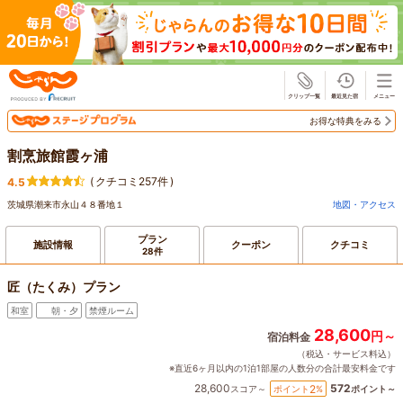
じゃらん
お得な特典をみる
割烹旅館霞ヶ浦
(
クチコミ257件
)
4.5
茨城県潮来市永山４８番地１
地図・アクセス
プラン
施設情報
クーポン
クチコミ
28件
匠（たくみ）プラン
和室
朝・夕
禁煙ルーム
28,600
円～
宿泊料金
（税込・サービス料込）
※直近6ヶ月以内の1泊1部屋の人数分の合計最安料金です
28,600
572
2
ポイント
%
スコア～
ポイント～