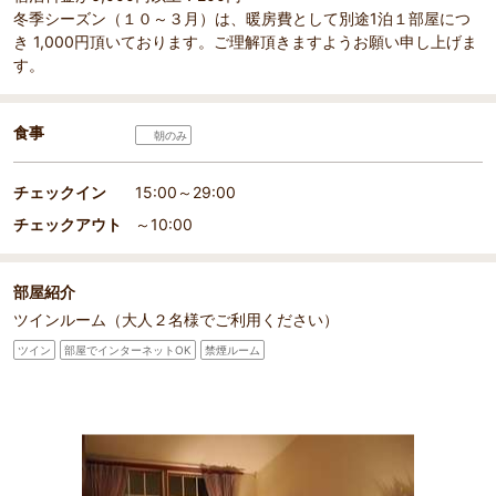
冬季シーズン（１０～３月）は、暖房費として別途1泊１部屋につ
き 1,000円頂いております。ご理解頂きますようお願い申し上げま
す。
食事
朝のみ
チェックイン
15:00～29:00
チェックアウト
～10:00
部屋紹介
ツインルーム（大人２名様でご利用ください）
部屋詳細
（
1
/
3
）
Pr
Ne
ツイン
部屋でインターネットOK
禁煙ルーム
数字
リラックスブルーで統一されたゲストルーム。間接照明
羽毛の
evi
xt
がやさしくお客様を迎えます。
す。
ou
s