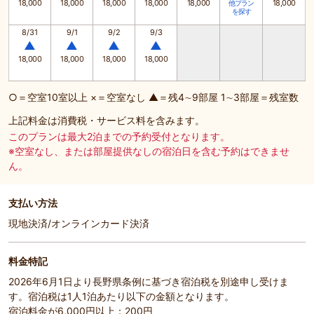
18,000
18,000
18,000
18,000
18,000
18,000
他プラン
を探す
8/31
9/1
9/2
9/3
▲
▲
▲
▲
18,000
18,000
18,000
18,000
○＝空室10室以上 ×＝空室なし ▲＝残4∼9部屋 1∼3部屋＝残室数
上記料金は消費税・サービス料を含みます。
このプランは最大2泊までの予約受付となります。
※空室なし、または部屋提供なしの宿泊日を含む予約はできませ
ん。
支払い方法
現地決済/オンラインカード決済
料金特記
2026年6月1日より長野県条例に基づき宿泊税を別途申し受けま
す。宿泊税は1人1泊あたり以下の金額となります。
宿泊料金が6,000円以上：200円