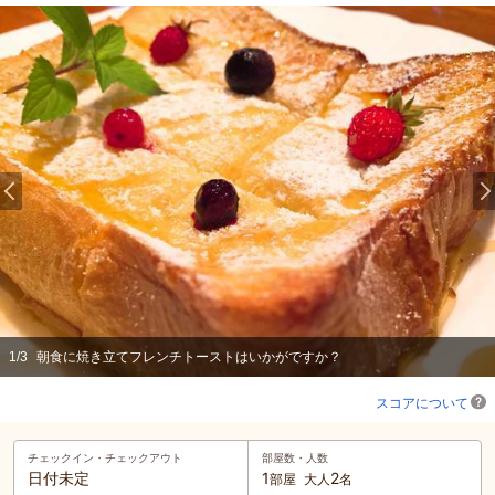
1
/
3
朝食に焼き立てフレンチトーストはいかがですか？
スコアについて
チェックイン・
チェックアウト
部屋数・人数
日付未定
1
2
部屋
大人
名