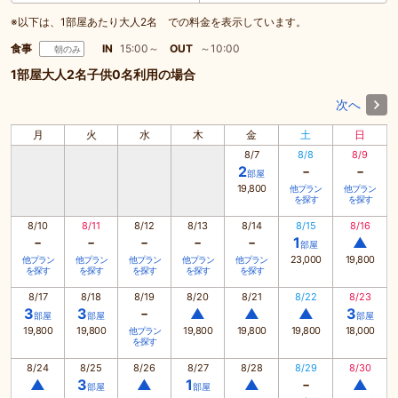
※以下は、1部屋あたり大人2名 での料金を表示しています。
食事
IN
15:00～
OUT
～10:00
朝のみ
1部屋大人2名子供0名利用の場合
次へ
月
火
水
木
金
土
日
8/7
8/8
8/9
-
-
2
部屋
19,800
他プラン
他プラン
を探す
を探す
8/10
8/11
8/12
8/13
8/14
8/15
8/16
-
-
-
-
-
1
▲
部屋
23,000
19,800
他プラン
他プラン
他プラン
他プラン
他プラン
を探す
を探す
を探す
を探す
を探す
8/17
8/18
8/19
8/20
8/21
8/22
8/23
-
3
3
▲
▲
▲
3
部屋
部屋
部屋
19,800
19,800
19,800
19,800
19,800
18,000
他プラン
を探す
8/24
8/25
8/26
8/27
8/28
8/29
8/30
-
▲
3
▲
1
▲
▲
部屋
部屋