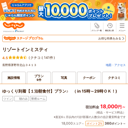
じゃらん
お得な特典をみる
リゾートインミスティ
(
クチコミ141件
)
4.5
長野県茅野市北山３４１３
地図・アクセス
プラン
施設情報
写真
クーポン
クチコミ
9件
ゆっくり到着【１泊朝食付】プラン♪ （ in 15時～29時ＯＫ！)
ツイン
朝のみ
禁煙ルーム
18,000
円～
宿泊料金
（税込・サービス料込）
※直近6ヶ月以内の1泊1部屋の人数分の合計最安料金です
18,000
360
2
ポイント
%
スコア～
ポイント～