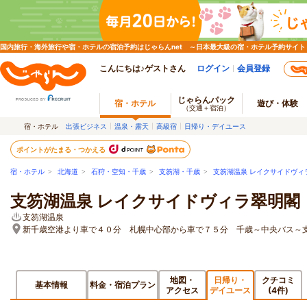
国内旅行・海外旅行や宿・ホテルの宿泊予約はじゃらんnet ～日本最大級の宿・ホテル予約サイト
こんにちは♪ゲストさん
ログイン
会員登録
じゃらんパック
宿・ホテル
遊び・体験
（交通＋宿泊）
宿・ホテル
出張ビジネス
温泉・露天
高級宿
日帰り・デイユース
ポイントがたまる・つかえる
宿・ホテル
>
北海道
>
石狩・空知・千歳
>
支笏湖・千歳
>
支笏湖温泉 レイクサイドヴィ
支笏湖温泉 レイクサイドヴィラ翠明閣
支笏湖温泉
新千歳空港より車で４０分 札幌中心部から車で７５分 千歳～中央バス
地図・
日帰り・
クチコミ
基本情報
料金・宿泊プラン
アクセス
デイユース
(4件)