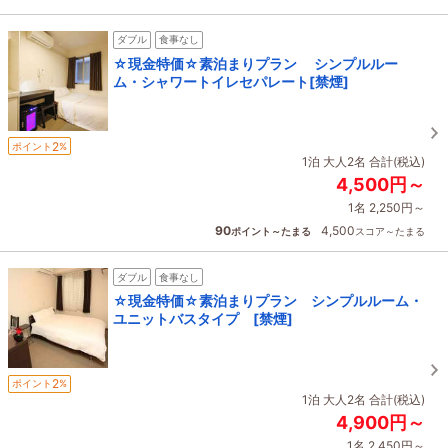
ダブル
食事なし
☆現金特価☆素泊まりプラン シンプルルー
ム・シャワートイレセパレート[禁煙]
2
ポイント
%
1泊 大人2名 合計(税込)
4,500円～
1名 2,250円～
90
4,500
ポイント～たまる
スコア～たまる
ダブル
食事なし
☆現金特価☆素泊まりプラン シンプルルーム・
ユニットバスタイプ [禁煙]
2
ポイント
%
1泊 大人2名 合計(税込)
4,900円～
1名 2,450円～