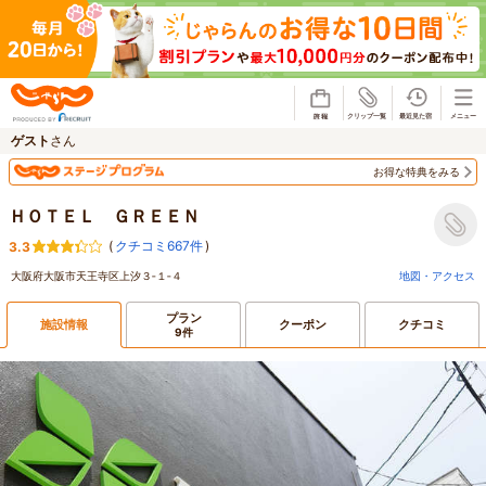
じゃらん
ゲスト
さん
お得な特典をみる
ＨＯＴＥＬ ＧＲＥＥＮ
(
クチコミ667件
)
3.3
大阪府大阪市天王寺区上汐３‐１‐４
地図・アクセス
プラン
施設情報
クーポン
クチコミ
9件