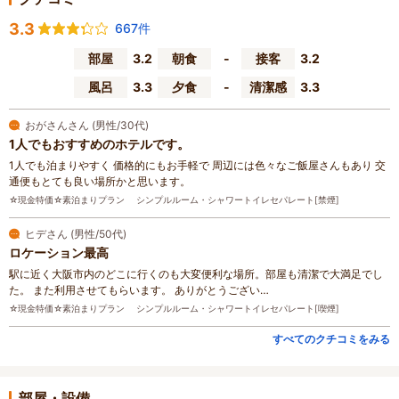
3.3
667件
部屋
3.2
朝食
-
接客
3.2
風呂
3.3
夕食
-
清潔感
3.3
おがさんさん (男性/30代)
1人でもおすすめのホテルです。
1人でも泊まりやすく 価格的にもお手軽で 周辺には色々なご飯屋さんもあり 交
通便もとても良い場所かと思います。
☆現金特価☆素泊まりプラン シンプルルーム・シャワートイレセパレート[禁煙]
ヒデさん (男性/50代)
ロケーション最高
駅に近く大阪市内のどこに行くのも大変便利な場所。部屋も清潔で大満足でし
た。 また利用させてもらいます。 ありがとうござい…
☆現金特価☆素泊まりプラン シンプルルーム・シャワートイレセパレート[喫煙]
すべてのクチコミをみる
部屋・設備