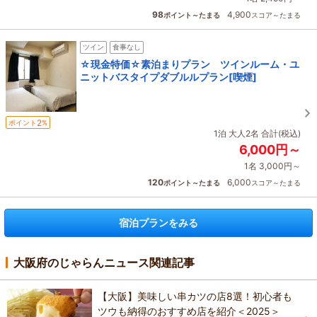
98
4,900
ポイント～たまる
スコア～たまる
ツイン
食事なし
☆現金特価☆素泊まりプラン ツインルーム・ユ
ニットバスタイプダブルルプラン[喫煙]
2
ポイント
%
1泊 大人2名 合計(税込)
6,000円～
1名 3,000円～
120
6,000
ポイント～たまる
スコア～たまる
宿泊プランをみる
大阪府のじゃらんニュース関連記事
【大阪】美味しい串カツの店8選！初心者も
ツウも納得のおすすめ店を紹介＜2025＞