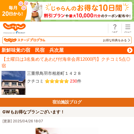
じゃらん
お得な特典をみる
新鮮味覚の宿 民宿 兵次屋
【土曜日は3名集めてあわび付海幸会席12000円】クチコミ5点◎
宿
三重県鳥羽市相差町１４２８
クチコミ
230
件
宿泊施設ブログ
GWもお得なプランございます！
[更新] 2025/04/26 18:07