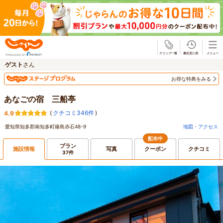
じゃらん
ゲスト
さん
お得な特典をみる
あなごの宿 三船亭
(
クチコミ346件
)
4.9
愛知県知多郡南知多町篠島赤石48-9
地図・アクセス
配布中
プラン
施設情報
写真
クーポン
クチコミ
37件