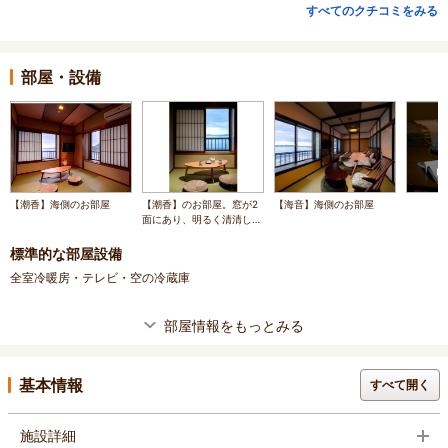
すべてのクチコミをみる
部屋・設備
【潮香】海側のお部屋
【潮香】のお部屋。窓が2
【海音】海側のお部屋
面にあり、明るく清清しい
トーンで、目前の海を独り
占め♪
標準的な部屋設備
全室冷暖房・テレビ・空の冷蔵庫
部屋情報をもっとみる
基本情報
すべて開く
施設詳細