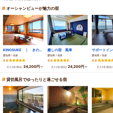
#
オーシャンビューが魅力の宿
KINOSUKE ｜ きの助 日間賀島 島のサウナ
癒しの宿 風車
愛知県 / 知多
愛知県 / 知多
愛知県 / 知多
4.8
4.6
4.6
24,200円～
24,200円～
大人2名(税込)
大人2名(税込)
大人2名(税込
#
貸切風呂でゆったりと過ごせる宿