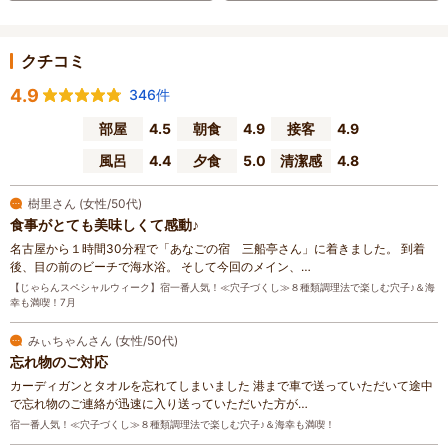
クチコミ
4.9
346件
部屋
4.5
朝食
4.9
接客
4.9
風呂
4.4
夕食
5.0
清潔感
4.8
樹里さん (女性/50代)
食事がとても美味しくて感動♪
名古屋から１時間30分程で「あなごの宿 三船亭さん」に着きました。 到着
後、目の前のビーチで海水浴。 そして今回のメイン、…
【じゃらんスペシャルウィーク】宿一番人気！≪穴子づくし≫８種類調理法で楽しむ穴子♪＆海
幸も満喫！7月
みぃちゃんさん (女性/50代)
忘れ物のご対応
カーディガンとタオルを忘れてしまいました 港まで車で送っていただいて途中
で忘れ物のご連絡が迅速に入り送っていただいた方が…
宿一番人気！≪穴子づくし≫８種類調理法で楽しむ穴子♪＆海幸も満喫！