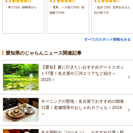
4.3
4.3
4.3
・車で15分 師崎港から
・電車、バス他で10分 高
・徒歩で0分 玄関を出ると
速船で10分
目の前です。
すべてのスポット情報をみる
愛知県のじゃらんニュース関連記事
【愛知】夏に行きたいおすすめデートスポッ
ト17選！名古屋や三河エリアなど紹介＜
2025＞
モーニングの聖地・名古屋でおすすめの朝食
12選！老舗喫茶やおしゃれカフェも＜2024
＞
名古屋駅の「ひつまぶし」おすすめ11選！駅