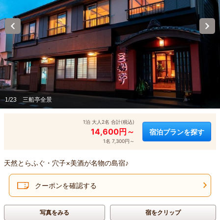
1/23
三船亭全景
1泊 大人2名 合計(税込)
14,600円～
宿泊プランを探す
1名 7,300円～
天然とらふぐ・穴子×美酒が名物の島宿♪
クーポンを確認する
写真をみる
宿をクリップ