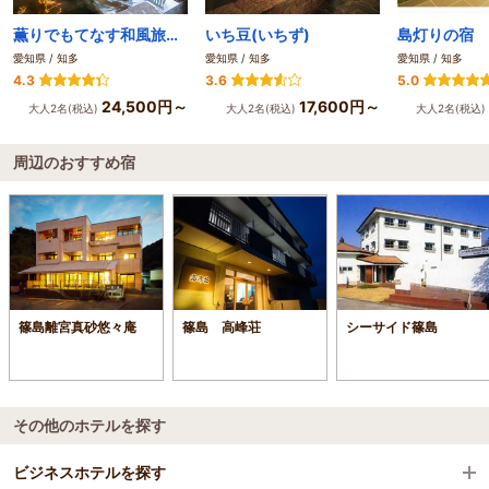
薫りでもてなす和風旅苑 源氏香
いち豆(いちず)
島灯りの宿 
愛知県 / 知多
愛知県 / 知多
愛知県 / 知多
4.3
3.6
5.0
24,500円～
17,600円～
大人2名(税込)
大人2名(税込)
大人2名(税込)
周辺のおすすめ宿
篠島離宮真砂悠々庵
篠島 高峰荘
シーサイド篠島
その他のホテルを探す
ビジネスホテルを探す