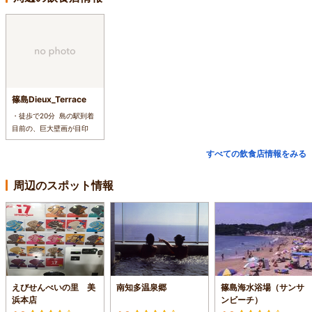
篠島Dieux_Terrace
・徒歩で20分 島の駅到着
目前の、巨大壁画が目印
すべての飲食店情報をみる
周辺のスポット情報
えびせんべいの里 美
南知多温泉郷
篠島海水浴場（サンサ
浜本店
ンビーチ）