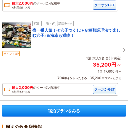
2,000
最大
円
の
クーポン配布中
クーポンGET
※利用条件あり
和室
朝・夕
禁煙ルーム
宿一番人気！≪穴子づくし≫８種類調理法で楽し
む穴子♪＆海幸も満喫！
ポイントUP
1泊 大人2名 合計(税込)
35,200円～
1名 17,600円～
704
35,200
ポイント～たまる
スコア～たまる
2,000
最大
円
の
クーポン配布中
クーポンGET
※利用条件あり
宿泊プランをみる
周辺の飲食店情報