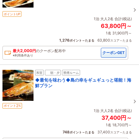
ポイントUP
1泊 大人2名 合計(税込)
63,800円～
1名 31,900円～
1,276
63,800
ポイント～たまる
スコア～たまる
2,000
最大
円
の
クーポン配布中
クーポンGET
※利用条件あり
和室
朝・夕
禁煙ルーム
◆最旬を味わう◆島の幸をギュギュっと堪能！海
鮮プラン
2
ポイント
%
1泊 大人2名 合計(税込)
37,400円～
1名 18,700円～
748
37,400
ポイント～たまる
スコア～たまる