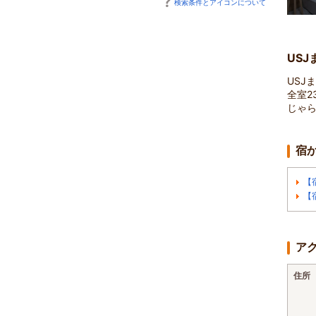
検索条件とアイコンについて
US
USJ
全室2
じゃら
宿
【
【
ア
住所