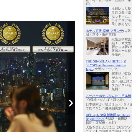
駅・梅田駅・福島・淀屋橋・本
町)
本町駅より徒
歩約２分！京
セラドーム、
ベイエリアも
乗り換えなし
ホテル京阪 京橋 グランデ
(大阪
城・京橋・市内東部)
京阪京橋駅直
結！ＪＲ大阪
駅から３駅♪
阪城ホール徒
歩圏内！
THE SINGULARI HOTEL ＆
SKYSPA at Universal Studios
Japan
(大阪ベイエリア)
駅直結で荷物
があっても
楽々♪最上階
スカイスパも
無料！
スーパーホテルなんば・日本橋
(心斎橋・なんば・四ツ橋)
日本橋駅より徒歩２分♪ＵＳＪ
で約２５分☆健康朝食無料★
DEL style 大阪新梅田 by Daiwa
Roynet Hotel
(大阪駅・梅田駅・
福島・淀屋橋・本町)
大阪を楽しんだ後は【充実アメ
ニティ】のお部屋でお得にＳＡ