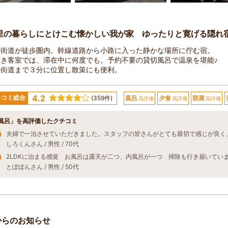
里の暮らしにとけこむ懐かしい我が家 ゆったりと寛げる隠れ
坪街道が徒歩圏内。幹線道路から小路に入った静かな場所に佇む宿。
付き客室では、滞在中に何度でも。予約不要の貸切風呂で温泉を堪能♪
坪街道まで３分に位置し散策にも便利。
4.2
チコミ総合
(359件)
風呂
夕食
部屋
高評価
高評価
高評価
風呂」を高評価したクチコミ
しろくんさん / 男性 / 70代
とぽぽんさん / 男性 / 50代
からのお知らせ