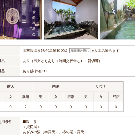
由布院温泉(天然温泉100%)
※人工温泉含まず
温泉掛け流し
風呂
あり（男女ともあり（時間交代含む）・貸切可）
風呂
あり(条件有り)
露天
内湯
サウナ
女
混浴
男
女
混浴
男
女
混浴
0
2
0
0
0
0
0
0
利用条件
■温 泉
＜貸切湯＞
あざみの湯（半露天）／椿の湯（露天）