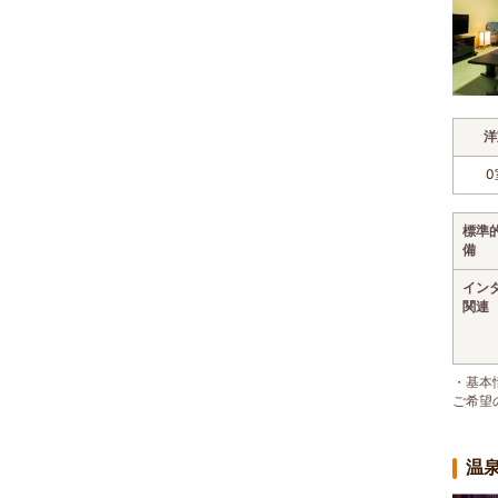
洋
0
標準
備
イン
関連
・基本
ご希望
温