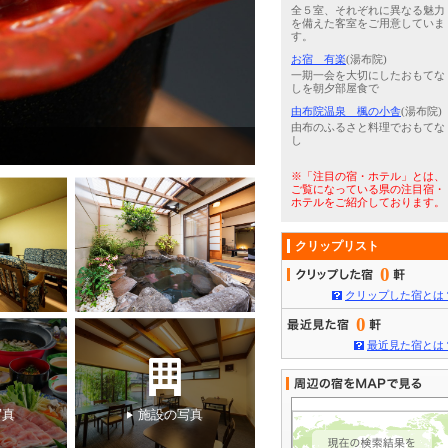
全５室、それぞれに異なる魅力
を備えた客室をご用意していま
す。
お宿 有楽
(湯布院)
一期一会を大切にしたおもてな
しを朝夕部屋食で
由布院温泉 楓の小舎
(湯布院)
由布のふるさと料理でおもてな
し
3
/
5
【夕食】スタンダード会席一例※季節や仕入れ状況によって料理内容
※「注目の宿・ホテル」とは、
ご覧になっている県の注目宿・
ホテルをご紹介しております。
クリップリスト
0
クリップした宿とは
0
最近見た宿とは
写真
施設の写真