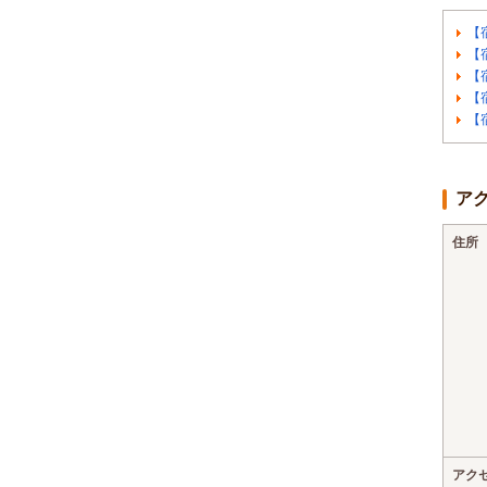
【
【
【
【
【
ア
住所
アク