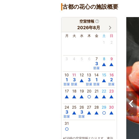
古都の花心の施設概要
空室情報
2026年8月
月
火
水
木
金
土
日
1
2
3
4
5
6
7
8
9
3
▲
▲
部屋
10
11
12
13
14
15
16
1
3
3
1
2
▲
▲
部屋
部屋
部屋
部屋
部屋
17
18
19
20
21
22
23
▲
▲
▲
○
▲
▲
▲
24
25
26
27
28
29
30
3
3
▲
▲
▲
○
▲
部屋
部屋
31
○
※1泊時の空室情報となります。連泊