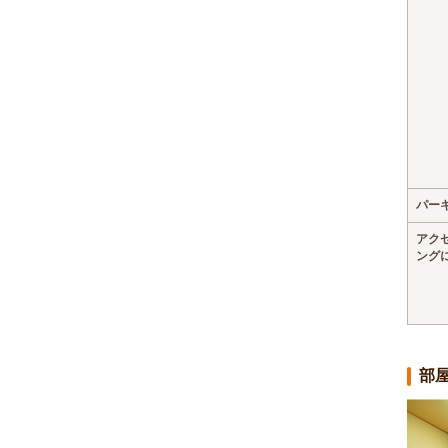
パー
アク
ング
部