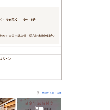
ぐ～湯布院IC 6分～6分
栖から大分自動車道～湯布院市街地別府方
府よりバス
。
情報の見方・説明