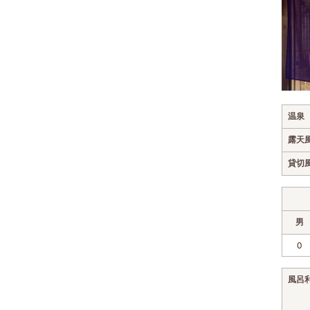
温泉
露天
貸切
男
0
風呂