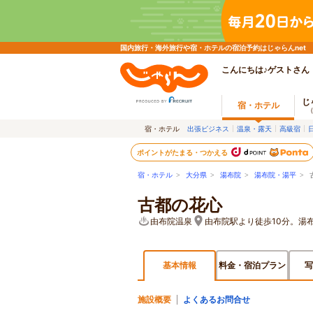
国内旅行・海外旅行や宿・ホテルの宿泊予約はじゃらんnet
こんにちは♪ゲストさん
じ
宿・ホテル
宿・ホテル
出張ビジネス
温泉・露天
高級宿
ポイントがたまる・つかえる
宿・ホテル
>
大分県
>
湯布院
>
湯布院・湯平
> 
古都の花心
由布院温泉
由布院駅より徒歩10分。湯布
基本情報
料金・宿泊プラン
写
施設概要
よくあるお問合せ