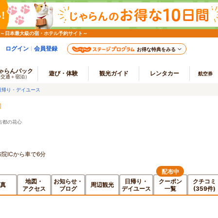
 ～日本最大級の宿・ホテル予約サイト～
ログイン
会員登録
お得な特典をみる
ゃらんパック
遊び・体験
観光ガイド
レンタカー
航空券
（交通＋宿泊）
日帰り・デイユース
古都の花心
院ICから車で6分
配布中
地図・
お知らせ・
日帰り・
クーポン
クチコミ
真
周辺観光
アクセス
ブログ
デイユース
一覧
(359件)