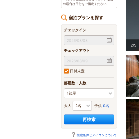
の場合は日付をご指定ください。
宿泊プランを探す
チェックイン
2
/
5
【夕食】陶板焼き 一例
チェックアウト
日付未定
部屋数・人数
大人
子供
0名
再検索
検索条件とアイコンについて