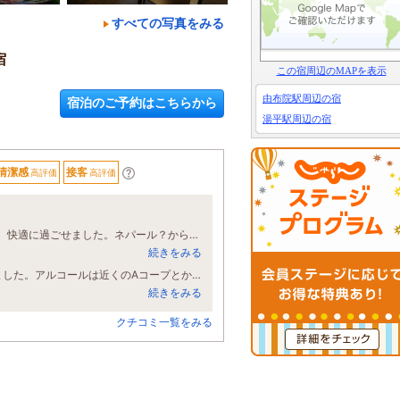
すべての写真をみる
宿
この宿周辺のMAPを表示
由布院駅周辺の宿
宿泊のご予約はこちらから
湯平駅周辺の宿
清潔感
接客
高評価
高評価
夫婦で一泊させていただきました。スタッフの皆さんがとても親切で感じが良く、快適に過ごせました。ネパール？からいらしたスタッフの方々が少しぎこちないところもありましたが、かえって初々しく一生懸命さが伝わり、とても感じの良い接客でした。外風呂3か所、内風呂もきれいに手入れされ、泉質も最高で、何回も入浴いたしました。食事も陶板焼きのお肉が美味しくて、感動いたしました。本当にありがとうございました。
続きをみる
2LDKに泊まる感覚 お風呂は露天が二つ、内風呂が一つ 掃除も行き届いていました。アルコールは近くのAコープとかで買わないと有りません。入り口の道が狭いとのコメントがあり身構えていましたが、ランドクルーザー300とかハイラックスだと切り返しが必要かなぁといったレベル。歩いて金鱗湖にも行ける距離。
続きをみる
クチコミ一覧をみる