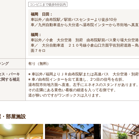
コンビニまで徒歩5分以内
福岡 日田：
車以外／由布院駅／駅前バスセンターより徒歩10分
車／九州自動車道から大分道へ湯布院インターから市街地へ真直
福岡：
車以外／小倉 大分空港 別府 由布院駅前バス乗り場大分空港
車／ 大分自動車道 ２１０号線小倉山口方面宇佐別府道路～鳥
面７キロ
キング
有り（無料）
セス・パーキ
※ 車以外 ⁄ 福岡よりＪＲ由布院駅または高速バス 大分空港・別
に関する補足
※ 車 ⁄ 由布院インターを出て直進し、2つ目の信号を右折。
湯布院市街地方面へ直進。左手にエネオスのスタンドがあります
その左隣にある黄色い看板の細道を入って右側です。
道が狭いのですがワンボックスは入ります。
屋・部屋施設