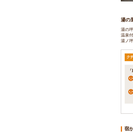
湯の
湯の
温泉
湯ノ
ク
「
宿