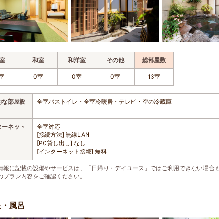
室
和室
和洋室
その他
総部屋数
室
0室
0室
0室
13室
的な部屋設
全室バストイレ・全室冷暖房・テレビ・空の冷蔵庫
ターネット
全室対応
[接続方法] 無線LAN
[PC貸し出し] なし
[インターネット接続] 無料
情報に記載の設備やサービスは、「日帰り・デイユース」ではご利用できない場合
のプラン内容をご確認ください。
泉・風呂