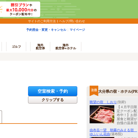
サイトのご利用方法
ヘルプ/問い合わせ
予約照会・変更・キャンセル
マイページ
海外
海外
ゴルフ
航空券
航空券+ホテル
空室検索・予約
大分県の宿・ホテル[PR
クリップする
眺望の宿 しおり
(別府)
【４月平日限
定クーポン配
布中！】お部
屋食と眺望が
自慢の温泉宿
由布岳一望 朝霧のみえる宿
ゆふいん花由
(湯布院)