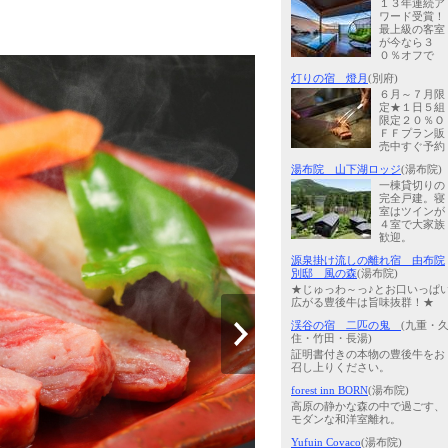
１３年連続ア
ワード受賞！
最上級の客室
が今なら３
０％オフで
灯りの宿 燈月
(別府)
６月～７月限
定★１日５組
限定２０％Ｏ
ＦＦプラン販
売中すぐ予約
湯布院 山下湖ロッジ
(湯布院)
一棟貸切りの
完全戸建。寝
室はツインが
４室で大家族
歓迎。
源泉掛け流しの離れ宿 由布院
別邸 風の森
(湯布院)
★じゅっわ～っ♪とお口いっぱ
広がる豊後牛は旨味抜群！★
渓谷の宿 二匹の鬼
(九重・
住・竹田・長湯)
証明書付きの本物の豊後牛をお
召し上りください。
forest inn BORN
(湯布院)
高原の静かな森の中で過ごす、
モダンな和洋室離れ。
Yufuin Covaco
(湯布院)