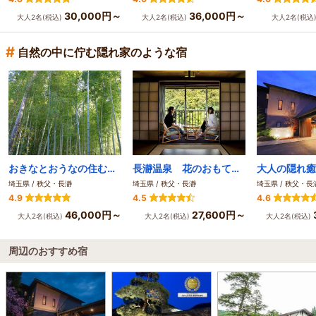
30,000円～
36,000円～
大人2名(税込)
大人2名(税込)
大人2名(税込
#
自然の中に佇む隠れ家のような宿
おきなとおうなの住むところ 御宿 竹取物語
長瀞温泉 花のおもてなし 長生館
埼玉県 / 秩父・長瀞
埼玉県 / 秩父・長瀞
埼玉県 / 秩父・長
4.9
4.5
4.6
46,000円～
27,600円～
大人2名(税込)
大人2名(税込)
大人2名(税込)
周辺のおすすめ宿