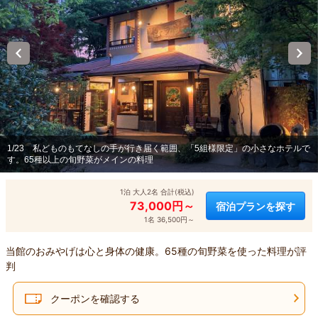
1/23
私どものもてなしの手が行き届く範囲、「5組様限定」の小さなホテルで
す。65種以上の旬野菜がメインの料理
1泊 大人2名 合計(税込)
73,000円～
宿泊プランを探す
1名 36,500円～
当館のおみやげは心と身体の健康。65種の旬野菜を使った料理が評
判
クーポンを確認する