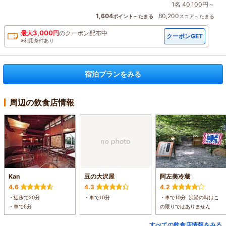
1名 40,100円～
1,604
80,200
ポイント～たまる
スコア～たまる
3,000
最大
円
の
クーポン配布中
クーポンGET
※利用条件あり
宿泊プランをみる
周辺の飲食店情報
Kan
豆の大沢屋
阿左美冷蔵
4.6
4.3
4.2
・徒歩で20分
・車で10分
・車で10分 渋滞の時はこ
・車で5分
の限りではありません
すべての飲食店情報をみる