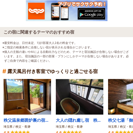
この宿に関連するテーマのおすすめ宿
※最安料金は、日付未定、1泊1部屋大人2名の料金です。
※ご指定の検索条件に合致しない宿が表示される場合がございます。
※個人の主観の違いやAIによる自動出力などのため、テーマと宿泊施設が合致しない場合がござ
います。また、宿泊施設の一部の部屋・プランにしかテーマが合致しない場合があります。必
ずご自身で内容をご確認ください。
#
露天風呂付き客室でゆっくりと過ごせる宿
秩父温泉郷囲炉裏の宿 小鹿荘
大人の隠れ癒し宿 秩父長瀞 花湯 別邸
埼玉県 / 秩父・長瀞
埼玉県 / 秩父・長瀞
埼玉県 / 秩父・長
4.8
4.6
4.6