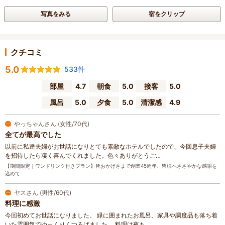
写真をみる
宿をクリップ
クチコミ
5.0
533件
部屋
4.7
朝食
5.0
接客
5.0
風呂
5.0
夕食
5.0
清潔感
4.9
やっちゃんさん (女性/70代)
全てが最高でした
以前に私達夫婦がお世話になりとても素敵なホテルでしたので、今回息子夫婦
を招待したら凄く喜んでくれました。色々ありがとうご…
【期間限定｜ワンドリンク付きプラン】皆おかげさまで創業45周年、皆様へささやかな感謝を
込めて
ヤスさん (男性/60代)
料理に感激
今回初めてお世話になりました。 緑に囲まれたお風呂、家具や調度品も落ち着
いた雰囲気でゆっくりくつろげました。 料理は夜も…