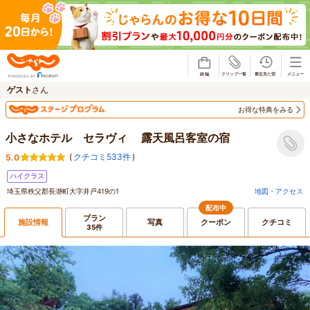
じゃらん
ゲスト
さん
お得な特典をみる
小さなホテル セラヴィ 露天風呂客室の宿
(
クチコミ533件
)
5.0
ハイクラス
埼玉県秩父郡長瀞町大字井戸419の1
地図・アクセス
配布中
プラン
施設情報
写真
クーポン
クチコミ
35件