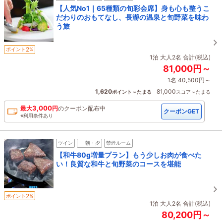
【人気No1｜65種類の旬彩会席】身も心も整うこ
だわりのおもてなし、長瀞の温泉と旬野菜を味わ
う旅
2
ポイント
%
1泊 大人2名 合計(税込)
81,000円～
1名 40,500円～
1,620
81,000
ポイント～たまる
スコア～たまる
3,000
最大
円
の
クーポン配布中
クーポンGET
※利用条件あり
ツイン
朝・夕
禁煙ルーム
【和牛80g増量プラン】もう少しお肉が食べた
い！良質な和牛と旬野菜のコースを堪能
2
ポイント
%
1泊 大人2名 合計(税込)
80,200円～