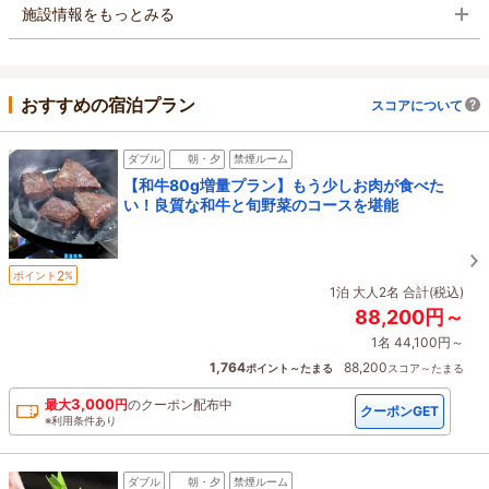
施設情報をもっとみる
おすすめの宿泊プラン
スコアについて
ダブル
朝・夕
禁煙ルーム
【和牛80g増量プラン】もう少しお肉が食べた
い！良質な和牛と旬野菜のコースを堪能
2
ポイント
%
1泊 大人2名 合計(税込)
88,200円～
1名 44,100円～
1,764
88,200
ポイント～たまる
スコア～たまる
3,000
最大
円
の
クーポン配布中
クーポンGET
※利用条件あり
ダブル
朝・夕
禁煙ルーム