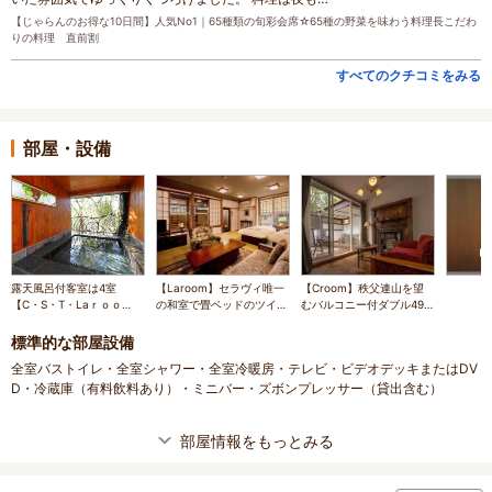
【じゃらんのお得な10日間】人気No1｜65種類の旬彩会席☆65種の野菜を味わう料理長こだわ
りの料理 直前割
すべてのクチコミをみる
部屋・設備
露天風呂付客室は4室
【Laroom】セラヴィ唯一
【Croom】秩父連山を望
【C・S・T・Laｒｏｏ
の和室で畳ベッドのツイン
むバルコニー付ダブル49
ｍ】
ルーム（39㎡）1階にある
㎡
ので移動もスムーズです
標準的な部屋設備
全室バストイレ・全室シャワー・全室冷暖房・テレビ・ビデオデッキまたはDV
D・冷蔵庫（有料飲料あり）・ミニバー・ズボンプレッサー（貸出含む）
部屋情報をもっとみる