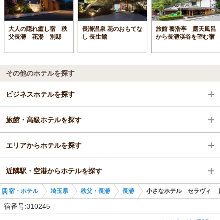
大人の隠れ癒し宿 秩
長瀞温泉 花のおもてな
旅館 養浩亭 露天風呂
父長瀞 花湯 別邸
し 長生館
から長瀞渓谷を望む宿
その他のホテルを探す
ビジネスホテルを探す
旅館・高級ホテルを探す
埼玉県
エリアからホテルを探す
秩父・長瀞
埼玉県
近隣駅・空港からホテルを探す
長瀞
埼玉県
宿・ホテル
埼玉県
秩父・長瀞
長瀞
小さなホテル セラヴィ 
野上駅
秩父・長瀞
野上駅
宿番号:310245