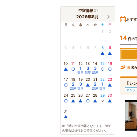
空室情報
2026年8月
おすす
月
火
水
木
金
土
日
1
2
14
件の
3
4
5
6
7
8
9
▲
▲
10
11
12
13
14
15
16
5
名
1
3
3
▲
○
○
○
部屋
部屋
部屋
17
18
19
20
21
22
23
【シ
2
3
2
1
○
▲
▲
部屋
部屋
部屋
部屋
オンラ
24
25
26
27
28
29
30
○
▲
▲
○
▲
×
▲
31
▲
※1泊時の空室情報となります。連泊
の場合は日付をご指定ください。