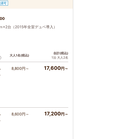
決済可
00
×2台（2015年全室デュベ導入）
ト
合計(税込)
大人1名(税込)
1泊 大人2名
17,600
8,800円～
円～
～
～
17,200
8,600円～
円～
～
～