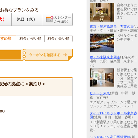
板橋・赤羽)
自宅のように
お得なプランをみる
靴を脱いでお
寛ぎいただけ
ます
カレンダー
（火）
8/12（水）
から選択
東京・湯河原温泉 万葉の湯
(
王子・立川・町田・府中・調布
お得なクーポ
すすめ順
料金が安い順
料金が高い順
ン発行中！
ホテル京阪東京四谷
(お茶の水
湯島・九段・後楽園・東京ドー
ム)
新宿駅まで乗
り換えなし１
５分！全室マ
ッサージ器・
観光の拠点に＜素泊り＞
美顔器ご用意
ヒルトン東京
(新宿・中野・杉
並・吉祥寺)
エグゼクティブルームで過ごす
ワンランク上のホテルステイ
00
ダイワロイネットホテル東京赤
羽
(池袋・目白・板橋・赤羽)
ＪＲ新宿駅より乗り換えなし約
２０分！アメニティを豊富ご用
意♪
ベッセルイン高田馬場駅前
(新