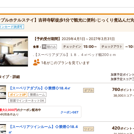
ンプルホテルステイ】吉祥寺駅徒歩1分で観光に便利♪じっくり煮込んだ
インカード決済可
【予約受付期間】
2025年4月1日～2027年3月31日
15:00～
～10:
チェックイン
チェックアウト
食事：
朝のみ
.【スーペリアダブル】１８．４㎡ベッド幅200ｃｍ
1名がこのプランを見ています
加算予定ポイン
タイプ・詳細
加算予定スコア
【スーペリアダブル】◇禁煙◇18.4㎡
760
ポイント
ダブル
ポイントUP
禁煙ルーム
38,000スコア
部屋でインターネットOK
最大2,000円
のクーポン配布中
クーポンGET
※利用条件あり
【スーペリアツインルーム】◇禁煙◇18.4
420
ポイント
ツイン
㎡