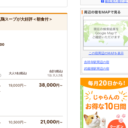
最近見た宿とは
丸鶏スープが大好評＜朝食付＞
00
この宿周辺のMAPを表示
吉祥寺駅周辺の宿
武蔵境駅周辺の宿
ト
合計(税込)
大人1名(税込)
1泊 大人2名
38,000
19,000円～
円～
～
～
21,000
10,500円～
円～
～