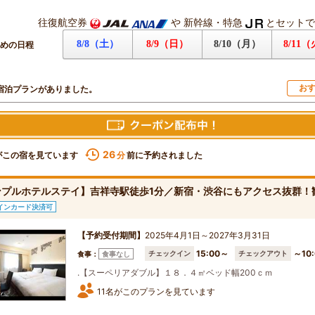
往復航空券
や
新幹線・特急
とセットで
8/8（土）
8/9（日）
8/10（月）
8/11
めの日程
お
宿泊プランがありました。
26
がこの宿を見ています
前に予約されました
分
ンプルホテルステイ】吉祥寺駅徒歩1分／新宿・渋谷にもアクセス抜群！
インカード決済可
【予約受付期間】
2025年4月1日～2027年3月31日
15:00～
～10:
チェックイン
チェックアウト
食事：
食事なし
.【スーペリアダブル】１８．４㎡ベッド幅200ｃｍ
11名がこのプランを見ています