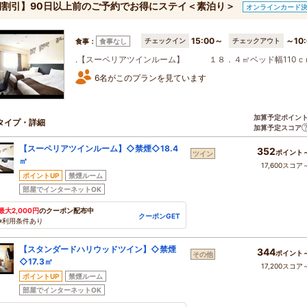
期割引】90日以上前のご予約でお得にステイ＜素泊り＞
オンラインカード
15:00～
～10:
チェックイン
チェックアウト
食事：
食事なし
.【スーペリアツインルーム】 １８．４㎡ベッド幅110ｃｍ
6名がこのプランを見ています
加算予定ポイン
タイプ・詳細
加算予定スコア
【スーペリアツインルーム】◇禁煙◇18.4
352
ポイント
ツイン
㎡
17,600スコア
ポイントUP
禁煙ルーム
部屋でインターネットOK
最大2,000円
のクーポン配布中
クーポンGET
※利用条件あり
【スタンダードハリウッドツイン】◇禁煙
344
ポイント
その他
◇17.3㎡
17,200スコア
ポイントUP
禁煙ルーム
部屋でインターネットOK