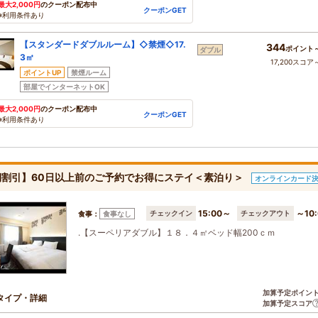
最大2,000円
のクーポン配布中
クーポンGET
※利用条件あり
【スタンダードダブルルーム】◇禁煙◇17.
344
ポイント
ダブル
3㎡
17,200スコア
ポイントUP
禁煙ルーム
部屋でインターネットOK
最大2,000円
のクーポン配布中
クーポンGET
※利用条件あり
期割引】60日以上前のご予約でお得にステイ＜素泊り＞
オンラインカード
15:00～
～10:
チェックイン
チェックアウト
食事：
食事なし
.【スーペリアダブル】１８．４㎡ベッド幅200ｃｍ
加算予定ポイン
タイプ・詳細
加算予定スコア