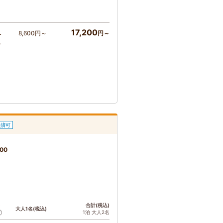
17,200
8,600円～
円～
～
～
決済可
00
ト
合計(税込)
大人1名(税込)
1泊 大人2名