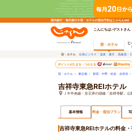
国内旅行・海外旅行や宿・ホテルの宿泊予約はじゃらんnet
こんにちは♪ゲストさん
じ
宿・ホテル
宿・ホテル
出張ビジネス
温泉・露天
高級宿
ポイントがたまる・つかえる
宿・ホテル
>
東京都
>
新宿・中野・杉並・吉祥寺
吉祥寺東急REIホテル
ＪＲ中央線・京王井の頭線「吉祥寺駅」公
基本情報
料金・宿泊プラン
写
吉祥寺東急REIホテルの料金