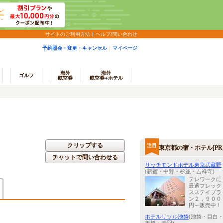
サイトのご利用方法
ヘルプ/問い合わせ
予約照会・変更・キャンセル
マイページ
海外
海外
ゴルフ
航空券
航空券+ホテル
クリップする
東京都の宿・ホテル[PR
チャットで問い合わせる
リッチモンドホテル東京武蔵野
(新宿・中野・杉並・吉祥寺)
テレワークに
最適フレック
スステイプラ
ン２，９００
円～販売中！
ホテルリソル池袋
(池袋・目白