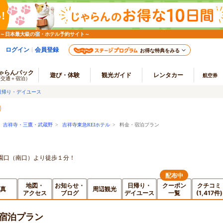
 ～日本最大級の宿・ホテル予約サイト～
ログイン
会員登録
お得な特典をみる
ゃらんパック
遊び・体験
観光ガイド
レンタカー
航空券
（交通＋宿泊）
日帰り・デイユース
>
吉祥寺・三鷹・武蔵野
>
吉祥寺東急REIホテル
> 料金・宿泊プラン
園口（南口）より徒歩１分！
配布中
地図・
お知らせ・
日帰り・
クーポン
クチコミ
真
周辺観光
アクセス
ブログ
デイユース
一覧
(1,417件)
・宿泊プラン