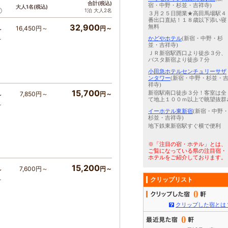
ト
合計(税込)
宿・中野・杉並・吉祥寺)
大人1名(税込)
1泊 大人2名
３月２５日開業★高田馬場駅４
番出口直結！１８歳以下添い寝
32,900
無料
16,450円～
円～
～
かどやホテル
(新宿・中野・杉
～
並・吉祥寺)
ＪＲ新宿駅西口より徒歩３分、
バスタ新宿より徒歩７分
小田急ホテルセンチュリーサザ
ンタワー
(新宿・中野・杉並・
祥寺)
15,700
新宿駅南口徒歩３分！客室は全
7,850円～
円～
～
て地上１００ｍ以上で眺望抜群
～
イーホテル東新宿
(新宿・中野
杉並・吉祥寺)
地下鉄東新宿駅すぐ横で便利
※「注目の宿・ホテル」とは、
ご覧になっている県の注目宿・
ホテルをご紹介しております。
15,200
7,600円～
円～
～
～
クリップリスト
0
クリップした宿とは
0