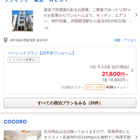
築浅で清潔感のあるお部屋。ご家族でゆったり40㎡
のお部屋からワンルームまで。キッチン、エアコ
ン、WiFi完備。JR西荻窪駅から徒歩5分の好立地。コ
ンビニやスーパーなども近くにあり大変便利です。
JR中央線 西荻窪駅 徒歩5分
地図・アクセス
ベーシックプラン【22平米ワンルーム】
トリプル
食事なし
1泊
大人2名
合計(税込)
21,800
円～
1名
10,900円～
436
2
ポイント
%
21,800
スコア～
ポイント～
すべての宿泊プランをみる（20件）
COCORO
生活用品はほぼ揃っておりますので、長期滞在にも
オススメ！高速WiFi(534Mbps)も無料でご利用可能