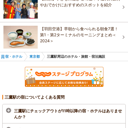
アパホテル〈東新宿 歌舞伎町東〉
やおでかけにおすすめのスポットを紹介
葛飾・江戸川・江東
東急ステイ西新宿
ビジネスホテル 新宿タウンホテル
アパホテル〈新宿 歌舞伎町中央〉
伊豆七島・小笠原
ヒルトン東京
【羽田空港】早朝から食べられる朝食7選！
全理連 代々木の宿（旧 全理連宿泊部）
プレミアホテル-CABIN-新宿
第1・第2ターミナルのモーニングまとめ＜
2024＞
ＪＲ西日本グループ ヴィアイン新宿
ホテルローズガーデン新宿
宿・ホテル
東京都
三鷹駅周辺のホテル・旅館・宿泊施設
Ｔｏｋｙｏ Ｐｌａｚａ Ｈｏｔｅｌ(東京プラザ
ホテル)
三鷹駅の宿についてよくある質問
三鷹駅にチェックアウトが11時以降の宿・ホテルはありませ
んか？