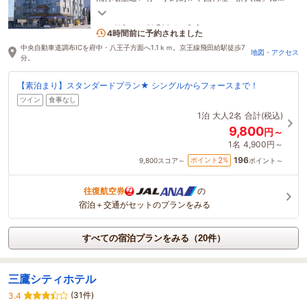
ご夕食も☆☆
2名がこの宿を見ています
4時間前に予約されました
中央自動車道調布ICを府中・八王子方面へ1.1ｋｍ。京王線飛田給駅徒歩7
地図・アクセス
分。
【素泊まり】スタンダードプラン★ シングルからフォースまで！
ツイン
食事なし
1泊
大人2名
合計(税込)
9,800
円～
1名
4,900円～
196
2
ポイント
%
9,800
スコア～
ポイント～
往復航空券
の
宿泊＋交通がセットのプランをみる
すべての宿泊プランをみる（20件）
三鷹シティホテル
(31件)
3.4