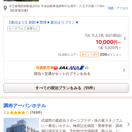
12時間前に予約されました
京王線飛田給駅徒歩5分 中央自動車道調布ICを府中・八王子方面へ1.1km
地図・アクセス
【駐車場完備】
【素泊まり】新館★禁煙★素泊まりプラン★
セミダブル
食事なし
1泊
大人2名
合計(税込)
10,000
円～
1名
5,000円～
200
2
ポイント
%
10,000
スコア～
ポイント～
往復航空券
の
宿泊＋交通がセットのプランをみる
すべての宿泊プランをみる（55件）
調布アーバンホテル
(749件)
3.8
武蔵野の森総合スポーツプラザ・味の素スタジアム
に一番近いホテル。榊原記念病院・警察学校・調布
飛行場至近Ｐ有 予約制1F中国料理「酔八仙」にて