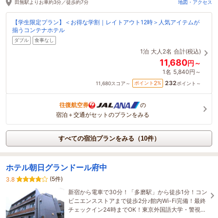
田無駅よりお車約3分／徒歩約7分
地図・アクセス
【学生限定プラン】＜お得な学割｜レイトアウト12時＞人気アイテムが
揃うコンテナホテル
ダブル
食事なし
1泊
大人2名
合計(税込)
11,680
円～
1名
5,840円～
232
2
ポイント
%
11,680
スコア～
ポイント～
往復航空券
の
宿泊＋交通がセットのプランをみる
すべての宿泊プランをみる（10件）
ホテル朝日グランドール府中
(5件)
3.8
新宿から電車で30分！「多磨駅」から徒歩1分！コン
ビニエンスストアまで徒歩2分♪館内Wi-Fi完備！最終
チェックイン24時までOK！東京外国語大学・警視庁