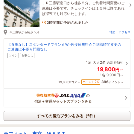
ＪＲ三鷹駅南口から徒歩５分。ご到着時間変更のご
連絡は不要です。チェックインは１５時以降であれ
ば深夜でも対応いたします。
1名がこの宿を見ています
2時間前に予約されました
JR三鷹駅から徒歩５分
地図・アクセス
【食事なし】スタンダードプラン☆Wi-Fi接続無料☆ご到着時間変更の
ご連絡は不要☆門限なし
ツイン
食事なし
1泊
大人2名
合計(税込)
19,800
円～
1名
9,900円～
396
2
ポイント
%
19,800
スコア～
ポイント～
往復航空券
の
宿泊＋交通がセットのプランをみる
すべての宿泊プランをみる（5件）
ラフィット 東京 ＷＥＳＴ