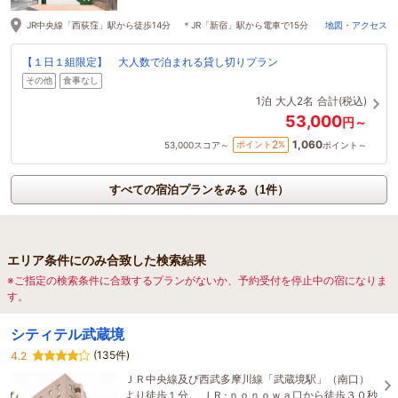
JR中央線「西荻窪」駅から徒歩14分 ＊JR「新宿」駅から電車で15分
地図・アクセス
【１日１組限定】 大人数で泊まれる貸し切りプラン
その他
食事なし
1泊
大人2名
合計(税込)
53,000
円～
1,060
2
ポイント
%
53,000
スコア～
ポイント～
すべての宿泊プランをみる（1件）
エリア条件にのみ合致した検索結果
※ご指定の検索条件に合致するプランがないか、予約受付を停止中の宿になりま
す。
シティテル武蔵境
(135件)
4.2
ＪＲ中央線及び西武多摩川線「武蔵境駅」（南口）
より徒歩１分。 ＪＲ･ｎｏｎｏｗａ口から徒歩３０秒