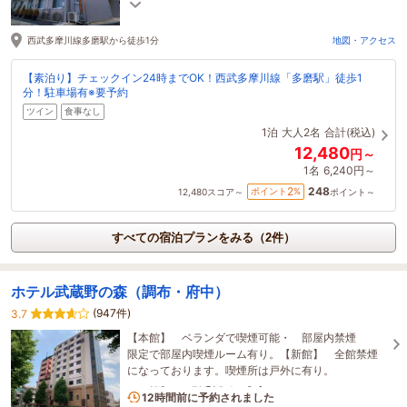
警察学校・日華斎場(多磨葬祭場)までアクセス◎で
す！
西武多摩川線多磨駅から徒歩1分
地図・アクセス
【素泊り】チェックイン24時までOK！西武多摩川線「多磨駅」徒歩1
分！駐車場有※要予約
ツイン
食事なし
1泊
大人2名
合計(税込)
12,480
円～
1名
6,240円～
248
2
ポイント
%
12,480
スコア～
ポイント～
すべての宿泊プランをみる（2件）
ホテル武蔵野の森（調布・府中）
(947件)
3.7
【本館】 ベランダで喫煙可能・ 部屋内禁煙
限定で部屋内喫煙ルーム有り。【新館】 全館禁煙
になっております。喫煙所は戸外に有り。
1名がこの宿を見ています