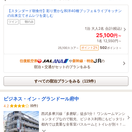
【スタンダード朝食付】彩り豊かな和洋40種ブッフェ＆ライブキッチン
の出来立てオムレツを楽しむ
ツイン
朝のみ
1泊
大人2名
合計(税込)
25,100
円～
1名
12,550円～
502
2
ポイント
%
25,100
スコア～
ポイント～
往復航空券
や
新幹線・特急
の
宿泊＋交通がセットのプランをみる
すべての宿泊プランをみる（119件）
ビジネス・イン・グランドール府中
(6件)
4.2
西武多摩川線「多磨駅」徒歩1分！ ワンルームマンシ
ョンタイプなので観光、ビジネス利用にもピッタリ♪
都内では貴重な全客室バスルームとトイレが別々！
コンビニエンスストアまで徒歩1分♪館内Wi-Fi完備！