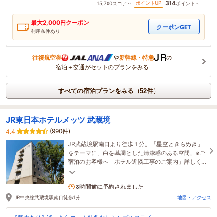
314
ポイントUP
15,700
スコア～
ポイント～
最大
2,000
円クーポン
クーポンGET
利用条件あり
往復航空券
や
新幹線・特急
の
宿泊＋交通がセットのプランをみる
すべての宿泊プランをみる（52件）
JR東日本ホテルメッツ 武蔵境
(990件)
4.4
JR武蔵境駅南口より徒歩１分。「星空ときらめき」
をテーマに、白を基調とした清潔感のある空間。※ご
宿泊のお客様へ「ホテル近隣工事のご案内」詳しく
は「宿泊施設からのお知らせ」をご確認ください。
1名がこの宿を見ています
8時間前に予約されました
JR中央線武蔵境駅南口徒歩1分
地図・アクセス