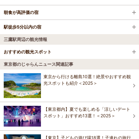
中野駅
東京タワー
新島空港
新宿・中野・杉並・吉祥寺
京王プラザホテル
朝食が高評価の宿
新大久保駅
東京駅
神津島空港
銀座・日本橋・東京駅周辺
京王プラザホテル
駅徒歩5分以内の宿
ホテル ブーゲンビリア新宿(旧 ラガール・ド
西新宿駅
東京スカイツリー
三宅島空港
上野・浅草・両国
ゥ・ラヴィー新宿)
三鷹駅周辺の観光情報
京王プラザホテル
日本青年館ホテル
代々木駅
東京ビッグサイト
八丈島空港
渋谷・目黒・世田谷
日本青年館ホテル
おすすめの観光スポット
ホテル ブーゲンビリア新宿(旧 ラガール・ド
高円寺駅
秋葉原電気街
調布飛行場
八王子・立川・町田・府中・調布
ホテルルートイン東京阿佐ヶ谷
東京都のじゃらんニュース関連記事
ゥ・ラヴィー新宿)
ホテルルートイン東京阿佐ヶ谷
国立競技場
4.6
荻窪駅
アメ横
池袋・目白・板橋・赤羽
東京から行ける離島10選！絶景やおすすめ観
日本青年館ホテル
かどやホテル
光スポットも紹介＜2025＞
かどやホテル
おすすめの観光スポットガイドを見る
羽田空港（東京国際空港）
六本木・麻布・赤坂・青山
ホテルルートイン東京阿佐ヶ谷
三井ガーデンホテル神宮外苑の杜プレミア
三井ガーデンホテル神宮外苑の杜プレミア
蒲田・大森・羽田周辺
【東京都内】夏でも楽しめる「涼しいデート
かどやホテル
スポット」おすすめ13選！＜2025＞
アパホテル〈新宿 歌舞伎町中央〉
お茶の水・湯島・九段・後楽園・東京ドーム
ＪＲ西日本グループ ヴィアイン新宿
三井ガーデンホテル神宮外苑の杜プレミア
青梅・奥多摩
プレミアホテル-CABIN-新宿
【東京】子どもの遊び場18選！子連れの旅行