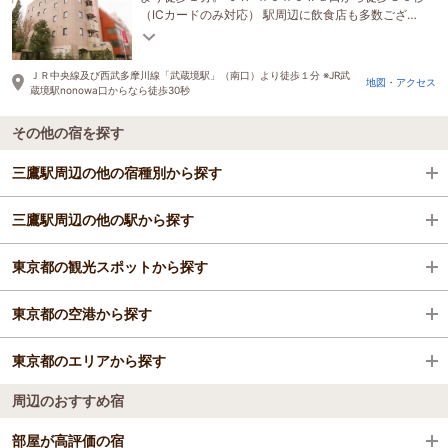
（ICカードのみ対応） 駅周辺に飲食店も多数ござい
ます。
ＪＲ中央線及び西武多摩川線「武蔵境駅」（南口）より徒歩１分 ※JR武
地図・アクセス
蔵境駅nonowa口からなら徒歩30秒
その他の宿を探す
三鷹駅周辺の他の宿種別から探す
三鷹駅周辺の他の駅から探す
ビジネスホテル
東京都の観光スポットから探す
格安ホテル
新宿駅
東京都の空港から探す
吉祥寺駅
浅草寺
東京都のエリアから探す
国立競技場駅
東京ドーム
羽田空港
周辺のおすすめ宿
高田馬場駅
上野動物園
大島空港
お台場・汐留・新橋・品川
部屋が高評価の宿