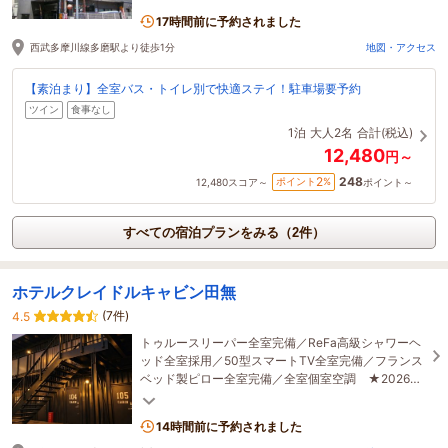
17時間前に予約されました
西武多摩川線多磨駅より徒歩1分
地図・アクセス
【素泊まり】全室バス・トイレ別で快適ステイ！駐車場要予約
ツイン
食事なし
1泊
大人2名
合計(税込)
12,480
円～
248
2
ポイント
%
12,480
スコア～
ポイント～
すべての宿泊プランをみる（2件）
ホテルクレイドルキャビン田無
(7件)
4.5
トゥルースリーパー全室完備／ReFa高級シャワーヘ
ッド全室採用／50型スマートTV全室完備／フランス
ベッド製ピロー全室完備／全室個室空調 ★2026年
オープンのコンテナホテル★チェックイン15時～22
時
14時間前に予約されました