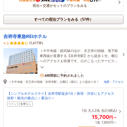
宿泊＋交通がセットのプランをみる
すべての宿泊プランをみる（57件）
吉祥寺東急REIホテル
(1,417件)
4.3
ＪＲ中央線・総武線のほか、京王井の頭線、地下鉄
東西線が直通する【吉祥寺駅】から徒歩１分。都心
へのアクセスも快適です。心のこもったサービス
で、皆さまをおもてなしいたします。
1名がこの宿を見ています
4時間前に予約されました
ＪＲ中央線・京王井の頭線「吉祥寺駅」公園口（南口）より徒歩１分！
地図・アクセス
【シンプルホテルステイ】吉祥寺駅徒歩1分／新宿・渋谷にもアクセス
抜群！観光の拠点に＜素泊り＞
ツイン
食事なし
1泊
大人2名
合計(税込)
15,700
円～
1名
7,850円～