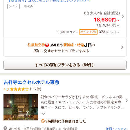
【朝食あり】迷ったらコレ！特典なしシンプルステイ
ツイン
朝のみ
1泊
大人2名
合計(税込)
18,680
円～
1名
9,340円～
372
2
ポイント
%
18,680
スコア～
ポイント～
往復航空券
や
新幹線・特急
の
宿泊＋交通がセットのプランをみる
すべての宿泊プランをみる（84件）
吉祥寺エクセルホテル東急
(117件)
4.3
朝食のパワーサラダがおすすめ♪観光・ビジネスの拠
点に最適！★プレミアムルームに宿泊の方限定★専
用スペースにて、ビール、ワイン、ソフトドリンク
の他、スナック類をご用意♪
3時間前に予約されました
JR中央線・京王井の頭線「吉祥寺駅」より徒歩約8分
地図・アクセス