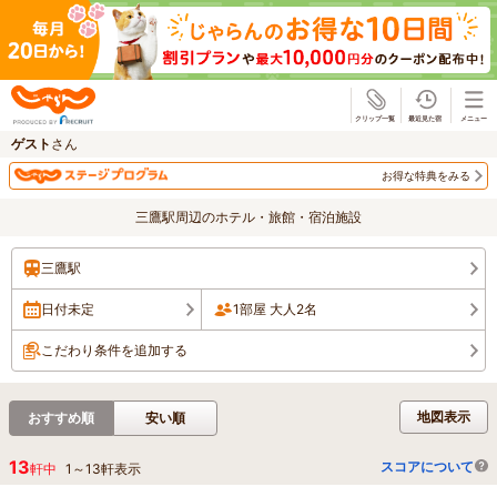
じゃらん
ゲスト
さん
お得な特典をみる
三鷹駅周辺のホテル・旅館・宿泊施設
三鷹駅
日付未定
1部屋 大人2名
こだわり条件を追加する
地図表示
おすすめ順
安い順
13
スコアについて
軒中
1
～
13
軒表示