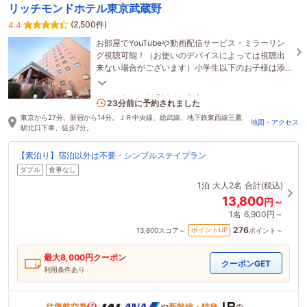
リッチモンドホテル東京武蔵野
(2,500件)
4.4
お部屋でYouTubeや動画配信サービス・ミラーリン
グ視聴可能！（お使いのデバイスによっては視聴出
来ない場合がございます）小学生以下のお子様は添
い寝無料！小学生以下がいる場合は、ホテルにご連
絡！
3名がこの宿を見ています
23分前に予約されました
東京から27分、新宿から14分。ＪＲ中央線、総武線、地下鉄東西線三鷹
地図・アクセス
駅北口下車、徒歩7分。
【素泊り】宿泊以外は不要・シンプルステイプラン
ダブル
食事なし
1泊
大人2名
合計(税込)
13,800
円～
1名
6,900円～
276
ポイントUP
13,800
スコア～
ポイント～
最大
8,000
円クーポン
クーポンGET
利用条件あり
往復航空券
や
新幹線・特急
の