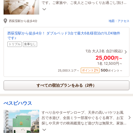
です。ご家族や、ご友人とごゆっくりお過ごし頂け
ます。
西荻窪駅から徒歩4分
地図・アクセス
西荻窪駅から徒歩4分！ ダブルベッド3台で最大6名様宿泊の1LDK物件
です♪
トリプル
食事なし
1泊
大人2名
合計(税込)
25,000
円～
1名
12,500円～
500
2
ポイント
%
25,000
スコア～
ポイント～
すべての宿泊プランをみる（2件）
べスピハウス
すべり台やターザンロープ、天井の高いバケツお風
呂で水遊び、全面ミラー部屋やぐるぐる廊下、お宝
探しや天井での映画鑑賞など遊び方は無限大。家族
やグループで思い出に残る時間を満喫してください