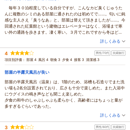
毎年３０泊程度している自分ですが、こんなカビ臭くじゅうた
んに複数のシミのある部屋に通されたのは初めてで……。匂いに鈍
感な主人さえ「臭うなあ」と。部屋は替えて頂きましたが……。今
回通された紅葉館という建物はエレベーターはなく、浴場まで寒
い外の通路を歩きます。凄く寒い。３月でこれですから冬はどう
なんでしょう。
（投稿日：2026/03/28）
詳しくみる
それでも、気を取り直して浴場へ。内湯にはカランが５つしか
宿泊時期：
2026年03月宿泊 (夫婦旅行)
なく、だんだん込み合い裸でカラン待ちの立っている人が複数
4
男性/70代
夫婦旅行
投稿者：
オズマさん
(女性/60代)
人。上がり湯待ちで湯舟から上がれず困惑している方も。自分も
宿泊プラン：
【じゃらんのお得な10日間】スタンダードプラン｜寸又峡で過
項目別評価：
部屋 4
風呂 4
朝食 3
夕食 4
接客 3
清潔感 3
上がり湯のシャワーも使えずに上がりました。また、これだけの
ごす癒しの休日「なにもしない贅沢」を味わう
ツイン
朝・夕
お客を受け入れているのにドライヤーは２つ。ずっと気分よくな
宿泊価格帯：
13,001～14,000円(大人一人あたり/税込)
部屋の半露天風呂が良い
かったです。翌朝、昨夜男性風呂だった方と交換に。こちらは内
湯に７つ、露天にシャワー付きのカランが２つありました。どう
部屋の半露天風呂（温泉）は、1階のため、浴槽も石造りでまた洗
考えても込み合う女性風呂にこの広い方を夜に使うべきです。
い場も2名分設置されており、広さも十分で楽しめた。また入浴中
そして極めつけは、翌朝の風呂。男性従業員が、私が脱衣所で
にウグイスの鳴き声なども聞こえ楽しめた。
着替えているにも関わらす、ずけずけ入ってきました！！本当に
夕食の和牛のしゃぶしゃぶも柔らかく、高齢者にはちょっと量が
驚きました。スリッパをはき違えられえるのが嫌でロッカーにし
多すぎるぐらいであった。
まった自分も悪いかもしれませんが、「えっつ！なんで入ってく
（投稿日：2026/03/27）
詳しくみる
るんですか」と３度言っているのに、「下駄箱にスリッパが無か
宿泊時期：
2026年03月宿泊 (夫婦旅行)
ったので……。」と３度言い訳を繰り返して「すぐに終わりますか
3
男性/60代
夫婦旅行
投稿者：
くにちゃんさん
(男性/70代)
ら……。」と言って下着姿で着替え中の私の横を通って洗面台のご