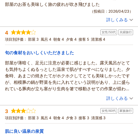
部屋のお茶も美味しく旅の疲れが吹き飛びました
（投稿日：2026/04/23）
詳しくみる
宿泊時期：
2026年04月宿泊 (夫婦旅行)
投稿者：
かっぺさん
(女性/60代)
4
女性/50代
夫婦旅行
宿泊プラン：
【じゃらんのお得な10日間】スタンダードプラン｜寸又峡で過
ごす癒しの休日「なにもしない贅沢」を味わう
和室
朝・夕
項目別評価：
部屋 3
風呂 4
朝食 4
夕食 4
接客 5
清潔感 4
宿泊価格帯：
16,001～17,000円(大人一人あたり/税込)
旬の食材をおいしくいただきました
部屋が薄暗く、足元に注意が必要に感じました。露天風呂がとて
も気持ちよくぬるっとした温泉で肌がすべすべになりました。夕
食時、あまごの焼きたてがホクホクしてとても美味しかったです
が、相模豚の鍋が野菜を先に入れてという説明があり、上に盛ら
れている豚肉が立ち塞がり生肉を箸で移動させての作業が煩わし
かったです。経木で引き立ててそれはそれでいいんですが肉に張
（投稿日：2026/04/16）
詳しくみる
り付いて、もどかしかったです。それ以外は旬の味を丁寧に味付
宿泊時期：
2026年04月宿泊 (夫婦旅行)
けされており一品一品楽しかったです。ロビーにピアノが飾って
3
女性/60代
家族旅行
投稿者：
テトさん
(女性/50代)
あったので、食事中にBGMがあると一層雰囲気がよくなり会話も
宿泊プラン：
スタンダードプラン｜『静岡の奥座敷・寸又峡で過ごす癒しの
項目別評価：
部屋 3
風呂 4
朝食 4
夕食 3
接客 3
清潔感 3
弾むと思います。
休日』「なにもしない贅沢」を味わう
ツイン
朝・夕
宿泊価格帯：
14,001～15,000円(大人一人あたり/税込)
肌に良い温泉の泉質