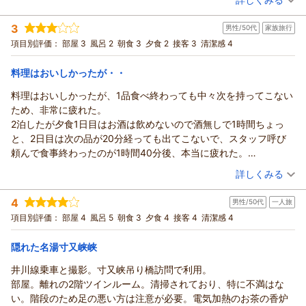
宿泊時期：
2026年07月宿泊 (友達旅行)
投稿者：
シュウさん
(男性/50代)
3
男性/50代
家族旅行
宿泊プラン：
スタンダードプラン｜『静岡の奥座敷・寸又峡で過ごす癒しの
休日』「なにもしない贅沢」を味わう
和室
朝・夕
項目別評価：
部屋 3
風呂 2
朝食 3
夕食 2
接客 3
清潔感 4
宿泊価格帯：
19,001～20,000円(大人一人あたり/税込)
料理はおいしかったが・・
料理はおいしかったが、1品食べ終わっても中々次を持ってこない
ため、非常に疲れた。
2泊したが夕食1日目はお酒は飲めないので酒無しで1時間ちょっ
と、2日目は次の品が20分経っても出てこないで、スタッフ呼び
頼んで食事終わったのが1時間40分後、本当に疲れた。
料理自体はおいしかったが、1品1品の間が時間かかり過ぎの為、2
（投稿日：2026/07/06）
詳しくみる
点とした。
宿泊時期：
2026年05月宿泊 (家族旅行)
風呂はいいのだが、温度が低すぎ。
4
男性/50代
一人旅
投稿者：
ほげほげさん
(男性/50代)
特に露天風呂は36度くらい、2日目はもっと低く33度くらいかも
宿泊プラン：
【じゃらんのお得な10日間】スタンダードプラン｜寸又峡で過
項目別評価：
部屋 4
風呂 5
朝食 3
夕食 4
接客 4
清潔感 4
っと低かったかも。
ごす癒しの休日「なにもしない贅沢」を味わう
ツイン
朝・夕
水風呂？と思ってしまうくらいだった。
宿泊価格帯：
13,001～14,000円(大人一人あたり/税込)
隠れた名湯寸又峡峡
内風呂は1日目は良かったが、2日目は38度くらいとぬるくお湯の
温度管理ができていなかった。
井川線乗車と撮影。寸又峡吊り橋訪問で利用。
湯上りで飲める冷茶が用意してあり美味しくこれは良かった。
部屋。離れの2階ツインルーム。清掃されており、特に不満はな
しかし2日目は空になったら足される事なく空っぽのままで追加さ
い。階段のため足の悪い方は注意が必要。電気加熱のお茶の香炉