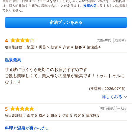
実際に宿泊（日帰り･デイユースを除く）したじゃらんnet会員の投稿です。投稿内容に
は、個人的趣味や主観的な表現を含むことがあります。
投稿の掟
に反するものは掲載し
ておりません。
宿泊プランをみる
4
女性/40代
夫婦旅行
項目別評価：
部屋 3
風呂 5
朝食 4
夕食 4
接客 4
清潔感 4
温泉最高
寸又峡に行くなら絶対このお宿おすすめです
ご飯も美味しくて、美人作りの温泉が最高です！トゥルトゥルに
なります
（投稿日：2026/07/15）
詳しくみる
宿泊時期：
2026年07月宿泊 (夫婦旅行)
投稿者：
ゴメさん
(女性/40代)
5
男性/60代
一人旅
宿泊プラン：
【じゃらんスペシャルウィーク】スタンダードプラン｜寸又峡
で過ごす癒しの休日 なにもしない贅沢を味わう
ツイン
朝・夕
項目別評価：
部屋 5
風呂 5
朝食 5
夕食 5
接客 5
清潔感 5
宿泊価格帯：
13,001～14,000円(大人一人あたり/税込)
料理と温泉が良かった。