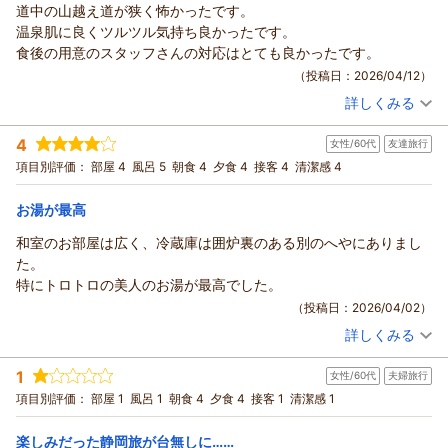
道中の山越え道が狭く怖かったです。
温泉肌に良くツルツル気持ち良かったです。
食後の用意のスタッフさんの対応はとても良かったです。
（投稿日：2026/04/12）
詳しくみる
宿泊時期：
2026年04月宿泊 (家族旅行)
投稿者：
トクちゃんさん
(女性/60代)
4
女性/60代
友達旅行
宿泊プラン：
炭火焼き料理プラン｜『囲炉裏で炙った、地産の旬の味覚に舌
鼓！』レトロな雰囲気で食事を楽しむ♪
和室
朝・夕
項目別評価：
部屋 4
風呂 5
朝食 4
夕食 4
接客 4
清潔感 4
宿泊価格帯：
23,001～24,000円(大人一人あたり/税込)
お湯が最高
和室のお部屋は広く、冷蔵庫は囲炉裏のある別のへやにありまし
た。
特にトロトロの美人のお湯が最高でした。
（投稿日：2026/04/02）
詳しくみる
宿泊時期：
2026年03月宿泊 (友達旅行)
投稿者：
レオ母さん
(女性/60代)
1
女性/60代
夫婦旅行
宿泊プラン：
炭火焼き料理プラン｜『囲炉裏で炙った、地産の旬の味覚に舌
鼓！』レトロな雰囲気で食事を楽しむ♪
和室
朝・夕
項目別評価：
部屋 1
風呂 1
朝食 4
夕食 4
接客 1
清潔感 1
宿泊価格帯：
20,001～21,000円(大人一人あたり/税込)
楽しみだった静岡旅が台無しに……