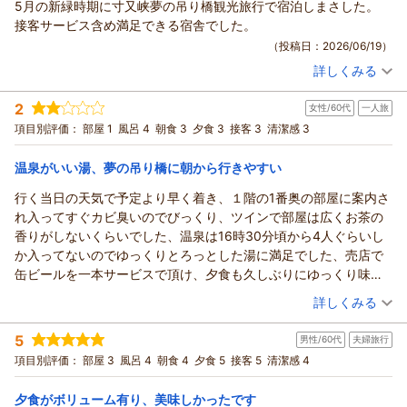
5月の新緑時期に寸又峡夢の吊り橋観光旅行で宿泊しまさした。
接客サービス含め満足できる宿舎でした。
（投稿日：2026/06/19）
詳しくみる
宿泊時期：
2026年05月宿泊 (友達旅行)
投稿者：
アキサンさん
(男性/70代)
2
女性/60代
一人旅
宿泊プラン：
スタンダードプラン［九曜紋コース］｜『厳選した素材を使っ
たワンランク上の和会席料理』
和室
朝・夕
項目別評価：
部屋 1
風呂 4
朝食 3
夕食 3
接客 3
清潔感 3
宿泊価格帯：
17,001～18,000円(大人一人あたり/税込)
温泉がいい湯、夢の吊り橋に朝から行きやすい
行く当日の天気で予定より早く着き、１階の1番奥の部屋に案内さ
れ入ってすぐカビ臭いのでびっくり、ツインで部屋は広くお茶の
香りがしないくらいでした、温泉は16時30分頃から4人ぐらいし
か入ってないのでゆっくりとろっとした湯に満足でした、売店で
缶ビールを一本サービスで頂け、夕食も久しぶりにゆっくり味わ
い、もう少しご飯早めに出して頂きかった、夜マスクして横にな
（投稿日：2026/06/19）
詳しくみる
りましたが中々寝られずファブリーズをじゅうたんにスプレーし
宿泊時期：
2026年06月宿泊 (一人旅)
大変でした、部屋変えて頂こうかなと思ったぐらいで朝4時から部
5
男性/60代
夫婦旅行
投稿者：
ちまりさん
(女性/60代)
屋の外出てお風呂前の美味しかったお茶を飲みに行き気分変えて6
宿泊プラン：
【じゃらんスペシャルウィーク】（6月・7月限定）一人旅プラ
項目別評価：
部屋 3
風呂 4
朝食 4
夕食 5
接客 5
清潔感 4
時頃夢の吊り橋１周し8時前に帰って来て朝風呂入り汗落とし朝食
ン｜スタンダードプラン
ツイン
朝・夕
私の好きな蒸し料理もあり食事はとても美味しかった、フロント
宿泊価格帯：
16,001～17,000円(大人一人あたり/税込)
夕食がボリューム有り、美味しかったです