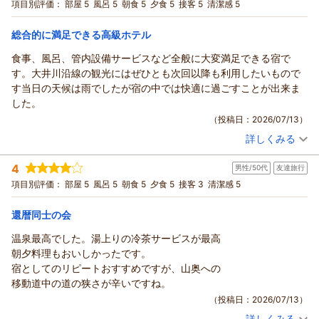
宿泊プラン：
【人気】選べるメイン料理プラン｜川根茶の豚しゃぶ／和牛の
項目別評価：
部屋 5
風呂 5
朝食 5
夕食 5
接客 5
清潔感 5
窓からの景色をみようと障子をあけると網戸が壊れたままでし
鉄板焼き／鹿肉の炙り焼き／ニジマス味噌焼き
和室
朝・夕
た。
宿泊価格帯：
13,001～14,000円(大人一人あたり/税込)
総合的に満足できる高級ホテル
布団は食事中にひいてくれていました。マットがよくて、快眠で
きたのは良かったです。
食事、風呂、管内設備サービスなど全般に大変満足できる宿で
食事に関しては、他の方も書いてあるように、テンプラが油っこ
す。大井川沿線の観光にはぜひとも次回以降も利用したいもので
かったです。
す当日の天候は雨でしたが宿の中では快適に過ごすことが出来ま
それと、謎に最後に白米と赤だし、香物…
した。
〆的な？ですが、先に出して欲しかったです。
（投稿日：2026/07/13）
職員の方はほぼ外国の方ですが、とても接客は良かったです。
詳しくみる
宿泊時期：
2026年06月宿泊 (友達旅行)
お風呂は熱くないですが、お肌がつるつるになりました。
投稿者：
しげちゃんさん
(男性/60代)
4
男性/50代
友達旅行
宿泊プラン：
スタンダードプラン｜『静岡の奥座敷・寸又峡で過ごす癒しの
休日』「なにもしない贅沢」を味わう
和室
朝・夕
項目別評価：
部屋 5
風呂 5
朝食 5
夕食 5
接客 3
清潔感 5
宿泊価格帯：
22,001～23,000円(大人一人あたり/税込)
還暦同士の会
温泉最高でした。湯上りの冷茶サービスが最高
朝夕料理もおいしかったです。
宿としてのリピートおすすめですが、山奥への
移動道中の道の狭さが辛いですね。
（投稿日：2026/07/13）
詳しくみる