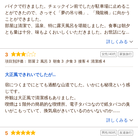
バイクで行きました。チェックイン前でしたが駐車場に止めるこ
とができたので、さっそく「夢の吊り橋」、「飛龍橋」に向かう
ことができました。
部屋は清潔で、温泉、特に露天風呂を堪能しました。食事は朝夕
とも量は十分、味もよくおいしくいただきました。お世話になり
ました。
（投稿日：2026/07/14）
詳しくみる
宿泊時期：
2026年06月宿泊 (一人旅)
3
女性/40代
家族旅行
投稿者：
H2Oさん
(男性/60代)
宿泊プラン：
【じゃらんスペシャルウィーク】（6月・7月限定）一人旅プラ
項目別評価：
部屋 2
風呂 3
朝食 3
夕食 3
接客 4
清潔感 4
ン｜スタンダード［九曜紋コース］厳選和会席
和室
朝・夕
宿泊価格帯：
22,001～23,000円(大人一人あたり/税込)
大正風できれいでしたが…
宿につくまでにとても過酷な山道でした。いかにも秘境という感
じです。
外観は大正風で清潔感もありました。
喫煙は１階外の簡易的な喫煙所。電子タバコなので紙タバコの臭
いがこもっていて、換気扇がきいているのかいないのか…
部屋の洗面台は２台ありましたが、左側の蛇口が固く使えませ
（投稿日：2026/07/13）
詳しくみる
ん。使える方の蛇口で手洗いなどしましたが、蛇口が短くて洗い
宿泊時期：
2026年07月宿泊 (家族旅行)
にくかったです。
5
男性/60代
友達旅行
投稿者：
ぴろさん
(女性/40代)
部屋の中の換気扇を回すと異音がしたので使えず。