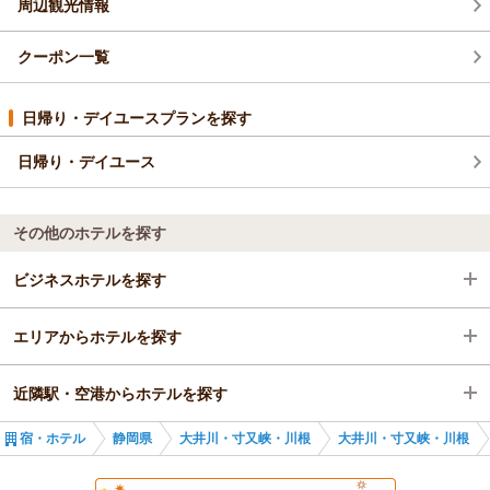
周辺観光情報
きないところもあるので、運転が得意でない方は疲れるかも。ま
た、山間部なので冬場は雪や路面凍結、大雨の後の倒木や落石な
どもあり得ます。直近に予約されるなら、地域のお天気リサーチ
クーポン一覧
をおすすめします。
寸又峡はとてもいいところで、また行きたいと思いました。日本
日帰り・デイユースプランを探す
の素晴らしい自然と風情をこのまま保ってほしいと強く感じまし
た。
日帰り・デイユース
その他のホテルを探す
ビジネスホテルを探す
エリアからホテルを探す
静岡県
近隣駅・空港からホテルを探す
大井川・寸又峡・川根
静岡県
宿・ホテル
静岡県
大井川・寸又峡・川根
大井川・寸又峡・川根
金谷駅
大井川・寸又峡・川根
奥泉駅