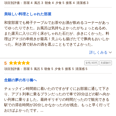
宿泊プラン：
スタンダードプラン｜『静岡の奥座敷・寸又峡で過ごす癒しの
項目別評価：
部屋 4
風呂 3
朝食 4
夕食 5
接客 4
清潔感 3
休日』「なにもしない贅沢」を味わう
和室
朝・夕
宿泊価格帯：
24,001～25,000円(大人一人あたり/税込)
美味しい料理としゃれた部屋
和室部屋でも椅子テーブルでお茶やお酒が飲めるコーナーがあっ
てゆったりできた。お風呂は気持ちよかったがちょっとぬるめ。
また露天に入りに行く床がしゃれた石だが、歩きにくかった。料
理はアマゴの串焼きが最高！天ぷらも揚げたてで豚肉もおいしか
った。利き酒で好みの酒を選ぶこともできてよかった。
（投稿日：2026/05/29）
詳しくみる
宿泊時期：
2026年05月宿泊 (夫婦旅行)
5
女性/40代
夫婦旅行
投稿者：
michil22さん
(女性/70代)
宿泊プラン：
地酒3種飲み比べプラン｜吟醸王国・静岡3酒蔵の利き酒と、板
項目別評価：
部屋 5
風呂 5
朝食 5
夕食 5
接客 5
清潔感 5
長特製の酒肴を楽しむ
和室
朝・夕
宿泊価格帯：
17,001～18,000円(大人一人あたり/税込)
念願の夢の吊り橋へ
チェックイン時間前に着いたのですがすぐにお部屋に通して下さ
り、アプト列車に乗るプランだったので車で20分ほどの駅へ向か
い列車に乗りました。最終ギリギリの時間だったので観光できる
駅での滞在時間が20分しかなかったのが残念。もっと早く行って
おけばよかったです。
翌日は宿に車を置いたまま9時ごろから夢の吊り橋へ。ゆっくり歩