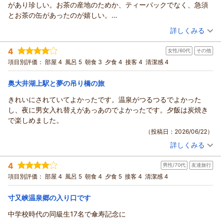
れることは無く残念。
があり珍しい。お茶の産地のためか、ティーパックでなく、急須
とお茶の缶があったのが嬉しい。
食事。あまごの塩焼きと野菜天ぷらが温かい状態で提供され良か
（投稿日：2026/06/28）
詳しくみる
った。食事の始めに豚しゃぶ鍋に火をつけ忘れられて、途中で火
宿泊時期：
2026年06月宿泊 (一人旅)
をつけてもらった。結果的に暖かい状態で食べれた。1人には十分
4
女性/60代
その他
投稿者：
nisekoc622さん
(男性/50代)
な量であった。
宿泊プラン：
【じゃらんのお得な10日間】一人旅プラン｜スタンダードプラ
項目別評価：
部屋 4
風呂 5
朝食 3
夕食 4
接客 4
清潔感 4
温泉。泉質はぬるぬる系で、少しぬるく感じるも、長く湯に浸か
ン『ひとりだけの時間をのんびり過ごす』
ツイン
朝・夕
れる。食事前、夜中、朝と3回楽しんだ。浴室前の冷たい給茶器が
宿泊価格帯：
17,001～18,000円(大人一人あたり/税込)
奥大井湖上駅と夢の吊り橋の旅
嬉しい。
チェックアウト後、吊り橋散策のため、車を駐車させてもらいよ
きれいにされていてよかったです。温泉がつるつるでよかった
かった。奥泉駅から宿までの道が狭いところがあり注意が必要で
し、夜に男女入れ替えがあっあのでよかったです。夕飯は炭焼き
す。
で楽しめました。
（投稿日：2026/06/22）
詳しくみる
宿泊時期：
2026年06月宿泊 (その他)
投稿者：
ハラペコちゃんさん
(女性/60代)
4
男性/70代
友達旅行
宿泊プラン：
炭火焼き料理プラン｜『囲炉裏で炙った、地産の旬の味覚に舌
鼓！』レトロな雰囲気で食事を楽しむ♪
和室
朝・夕
項目別評価：
部屋 4
風呂 5
朝食 4
夕食 5
接客 4
清潔感 4
宿泊価格帯：
20,001～21,000円(大人一人あたり/税込)
寸又峡温泉郷の入り口です
中学校時代の同級生17名で傘寿記念に