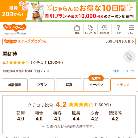
じゃらん
お得な特典をみる
翠紅苑
(
クチコミ1,300件
)
4.2
静岡県榛原郡川根本町千頭２７９
地図・アクセス
配布中
施設情報
プラン
写真
クーポン
クチコミ
4.2
クチコミ総合
(1,300件)
部屋
朝食
接客
風呂
夕食
清潔感
4.0
4.0
4.1
4.4
4.2
4.2
※｢普通=3.0｣が評価時の基準です。