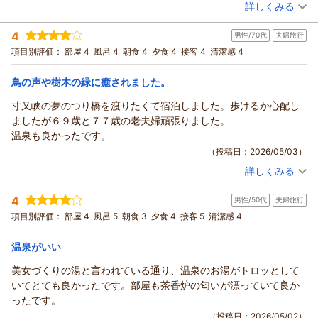
（投稿日：2026/05/12）
詳しくみる
いた上、遠回りしたこともあり2時間かかりましたが、朝イチだっ
宿泊時期：
2026年05月宿泊 (夫婦旅行)
たので吊り橋が混むこともなく気持ち良いハイキングでした。
4
男性/70代
夫婦旅行
投稿者：
3mamaさん
(女性/40代)
食事も美味しく、夫婦ともに結構食べる方ですが食べ応えもあり
宿泊プラン：
奥大井の絶景満喫プラン｜日本唯一のアプト式鉄道で行く 奥大
項目別評価：
部屋 4
風呂 4
朝食 4
夕食 4
接客 4
清潔感 4
ました。
井湖上駅へ―山と湖を望む旅＜乗車券付き＞
和室
朝・夕
お風呂は口コミ通り肌馴染みのいい柔らかいとろとろの温泉で、
宿泊価格帯：
17,001～18,000円(大人一人あたり/税込)
鳥の声や樹木の緑に癒されました。
宿で売っていた温泉の素を買ってしまったくらい気に入りまし
た。少し遠いのでなかなか行けませんがいつかまた訪れたいで
寸又峡の夢のつり橋を渡りたくて宿泊しました。歩けるか心配し
す。
ましたが６９歳と７７歳の老夫婦頑張りました。
温泉も良かったです。
（投稿日：2026/05/03）
詳しくみる
宿泊時期：
2026年04月宿泊 (夫婦旅行)
投稿者：
シナモンさん
(男性/70代)
4
男性/50代
夫婦旅行
宿泊プラン：
【じゃらんスペシャルウィーク】スタンダードプラン｜寸又峡
で過ごす癒しの休日 なにもしない贅沢を味わう
ツイン
朝・夕
項目別評価：
部屋 4
風呂 5
朝食 3
夕食 4
接客 5
清潔感 4
宿泊価格帯：
13,001～14,000円(大人一人あたり/税込)
温泉がいい
美女づくりの湯と言われている通り、温泉のお湯がトロッとして
いてとても良かったです。部屋も茶香炉の匂いが漂っていて良か
ったです。
（投稿日：2026/05/02）