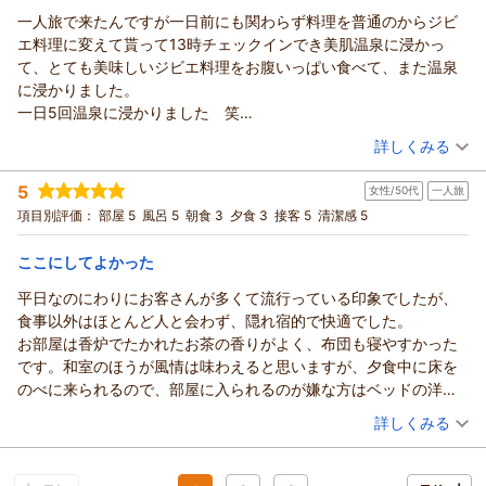
食前酒からデザートまで全11品のランクアッププランです。
一人旅で来たんですが一日前にも関わらず料理を普通のからジビ
季節を感じる前菜は篭盛りで華やかです。虹鱒のカルパッチョ、
エ料理に変えて貰って13時チェックインでき美肌温泉に浸かっ
麦豚の角煮をいただいている内に、アマゴの塩焼きと茶碗蒸しが
て、とても美味しいジビエ料理をお腹いっぱい食べて、また温泉
到着しました。アマゴの塩焼きはふっくらジューシーで頭から尻
に浸かりました。
尾まで全部食べることができました。茶碗蒸し紋アツアツです。
一日5回温泉に浸かりました 笑
茶蕎麦でひと息ついた後、揚げたての天ぷらをいただき、静岡産
ただ車で来たんですが道がとても狭く気を使いました。
（投稿日：2026/03/08）
詳しくみる
牛を川根茶のしゃぶしゃぶ、静岡県産コシヒカリ・赤だし・漬物
安全運転が大事だなぁって思いました。
宿泊時期：
2026年03月宿泊 (一人旅)
で〆ました。静岡産の素材をいろいろな料理でいただき、大満足
またここに宿泊したいと思います。
5
女性/50代
一人旅
投稿者：
かーくんさん
(男性/60代)
の夕食でした。
宿泊プラン：
【じゃらんのお得な10日間】一人旅プラン｜スタンダードプラ
項目別評価：
部屋 5
風呂 5
朝食 3
夕食 3
接客 5
清潔感 5
朝風呂でリフレッシュした後、7時から朝食をいただきました。
ン『ひとりだけの時間をのんびり過ごす』
ツイン
朝・夕
5時前から板前さんが準備してくれていました。仲居さんが、ご飯
宿泊価格帯：
16,001～17,000円(大人一人あたり/税込)
ここにしてよかった
と味噌汁を運んでくれて、朝食のスタートです。蒸籠蒸しの固形
燃料に火をつけてできあがりを待ちます。焼鮭・焼き海苔・サラ
平日なのにわりにお客さんが多くて流行っている印象でしたが、
ダなど、王道の和定食です。蒸籠蒸しのできあがり少し前に焼鮭
食事以外はほとんど人と会わず、隠れ宿的で快適でした。
を入れました。身がふっくらしてより美味しくなりました。蒸籠
お部屋は香炉でたかれたお茶の香りがよく、布団も寝やすかった
蒸しもアツアツでいただきました。
です。和室のほうが風情は味わえると思いますが、夕食中に床を
ご飯もおかわりして、セルフサービスのホットコーヒーをいただ
のべに来られるので、部屋に入られるのが嫌な方はベッドの洋室
き、朝食終了です。
を希望されるといいと思います。
（投稿日：2026/02/27）
詳しくみる
チェックアウト後はアプト式鉄道に乗車して大井川鐵道を満喫し
食事はレストランで食べますが、部屋ごとについ立で区切られて
ました。月曜日ということもあり、道中にランチする場所があり
宿泊時期：
2026年02月宿泊 (一人旅)
いてゆっくりできました。失礼ながら料理のお味はイマイチでし
投稿者：
ピンクの猫さん (女性/50代)
ません。事前に相談したところ「おにぎり弁当でよければご用意
たが、山奥なのでこんなものかと。量はスタンダードコースでも