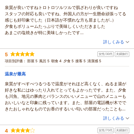
の方は丁寧に説明されて良かった、
泉質が良いですねトロトロツルツルで肌ざわりが良いですね
スタッフの対応も良いですね、外国人の方が一生懸命頑張ってる
感じも好印象でした（日本語が不慣れな方も居ましたが..）
夕食もボリュームたっぷりで美味しくいただきました
あまごの塩焼きが特に美味しかったです
チェックイン後、夢の吊り橋迄散策しました
（投稿日：2026/06/10）
詳しくみる
往復で約１時間ちょいかかりました、夕食前にちょうど良いです
宿泊時期：
2026年06月宿泊 (夫婦旅行)
ね
5
女性/30代
夫婦旅行
投稿者：
ごとケンさん
(男性/60代)
宿まで車で行く方は途中、道が狭い所があるので気をつけて
宿泊プラン：
【じゃらんのお得な10日間】スタンダードプラン｜寸又峡で過
項目別評価：
部屋 5
風呂 5
朝食 4
夕食 5
接客 5
清潔感 5
ごす癒しの休日「なにもしない贅沢」を味わう
ツイン
朝・夕
宿泊価格帯：
13,001～14,000円(大人一人あたり/税込)
温泉が最高
泉質がすべすべつるつるで温度がそれほど高くなく、ぬるま湯が
好きな私にはゆったり入れてとってもよかったです。また、夕食
も川魚、地元の豚肉とバランスのいいメニューで山のメニューも
おいしいなと印象に残っています。また、部屋の電話機が木でで
きたおしゃれなものでお香のするいい匂いの部屋だったこともあ
り、夫が喜んでました。
（投稿日：2026/06/07）
詳しくみる
宿泊時期：
2026年04月宿泊 (夫婦旅行)
4
女性/70代
夫婦旅行
投稿者：
さやさん
(女性/30代)