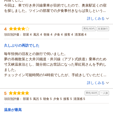
今回は、車で行き井川線乗車が目的でしたので、奥泉駅近くの宿
を探しました。ツインの部屋での夕食事付きならば良しというこ
とで決めました。道路状況が不安でしたが、杞憂でした。
（投稿日：2026/03/19）
詳しくみる
値段設定が安い為部屋も食事も期待していませんでしたが、部屋
宿泊時期：
2026年03月宿泊 (夫婦旅行)
はおもいがけず広く快適でよく眠れました。食事大満足でした。
4
男性/60代
友達旅行
投稿者：
湧き水さん
(男性/70代)
普通の懐石やバイキングも良いのですが、松花堂会席は、我々年
宿泊プラン：
夕食少なめプラン｜「少しずつ、ちょうどよく」松花堂会席
項目別評価：
部屋 4
風呂 4
朝食 4
夕食 4
接客 4
清潔感 4
配者にとって質．量ともに最高でした。配膳のネパールの方々の
（あまごの塩焼き付き）と季節の鍋コース
ツイン
朝・夕
接客も好感です。
宿泊価格帯：
10,001～11,000円(大人一人あたり/税込)
久しぶりの再訪でした
温泉は人によって好みがあろうとは思いますが、とろっとした泉
質で最高です。一方、妻は、貸切風呂で熱くてしばらく入れなか
毎年恒例の旧友との旅行で伺いました。
ったとのことでした。ふだん43度好みの妻がとおもいました。温
夢の吊橋散策と大井川鐵道・井川線（アプト式鉄道）乗車のため
度管理に期待します。
寸又峡温泉泊とし、随分前にお世話になった翠紅苑さんを予約し
ました。
チェックイン可能時間の14時前でしたが、手続きしていただくこ
とができました。お部屋は藍染館の3階・12畳の雰囲気のあるお部
（投稿日：2026/03/16）
詳しくみる
屋でした。一番風呂をいただいた後、夢の吊橋の散策に出かけま
宿泊時期：
2026年03月宿泊 (友達旅行)
した。水不足を心配していましたが、夢の吊橋の下には綺麗な湖
5
男性/60代
一人旅
投稿者：
dammyさん
(男性/60代)
水が広がっていました。宿に戻る頃には気温が下がり、肌寒くな
宿泊プラン：
スタンダードプラン［九曜紋コース］｜『厳選した素材を使っ
項目別評価：
部屋 5
風呂 5
朝食 5
夕食 5
接客 5
清潔感 5
ってきたので夕食前に入浴してコンディションを整えます。
たワンランク上の和会席料理』
和室
朝・夕
18時から夕食です。今回は奮発して「九曜紋コース」で予約して
宿泊価格帯：
17,001～18,000円(大人一人あたり/税込)
温泉が最高
います。