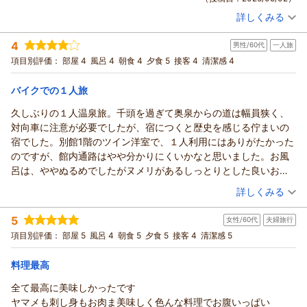
詳しくみる
宿泊時期：
2026年04月宿泊 (夫婦旅行)
投稿者：
takaさん
(男性/50代)
4
男性/60代
一人旅
宿泊プラン：
スタンダードプラン［九曜紋コース］｜『厳選した素材を使っ
たワンランク上の和会席料理』
和室
朝・夕
項目別評価：
部屋 4
風呂 4
朝食 4
夕食 5
接客 4
清潔感 4
宿泊価格帯：
28,001～29,000円(大人一人あたり/税込)
バイクでの１人旅
久しぶりの１人温泉旅。千頭を過ぎて奥泉からの道は幅員狭く、
対向車に注意が必要でしたが、宿につくと歴史を感じる佇まいの
宿でした。別館1階のツイン洋室で、１人利用にはありがたかった
のですが、館内通路はやや分かりにくいかなと思いました。お風
呂は、ややぬるめでしたがヌメリがあるしっとりとした良いお湯
で、何回も入らせて頂きましたが、朝の最後の入浴でカランとシ
（投稿日：2026/04/24）
詳しくみる
ャワーが使えないという「えっ」と思うアクシデントがありまし
宿泊時期：
2026年04月宿泊 (一人旅)
た。
5
女性/60代
夫婦旅行
投稿者：
H.Oさん
(男性/60代)
九曜紋コースの夕食はとても美味しく、外国のスタッフさんの対
宿泊プラン：
【じゃらんスペシャルウィーク】一人旅プラン｜スタンダード
項目別評価：
部屋 5
風呂 4
朝食 5
夕食 5
接客 4
清潔感 5
応も素晴らしく、朝食も味量とも充分でした。
［九曜紋コース］ワンランク上の和会席料理
ツイン
朝・夕
天候が悪く人通りは少なめでしたが、山奥のひなびた温泉地の雰
宿泊価格帯：
20,001～21,000円(大人一人あたり/税込)
料理最高
囲気があり、更にハイカーの方にもお勧めの温泉地かと思いまし
た。
全て最高に美味しかったです
また行きたい宿でした。
ヤマメも刺し身もお肉ま美味しく色んな料理でお腹いっぱい