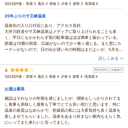
宿泊プラン：
プライベート家族風呂（源泉かけ流し温泉）付き【翠紅苑特別
項目別評価：
部屋 3
風呂 4
朝食 3
夕食 3
接客 3
清潔感 4
みを纏めていきました。私の姿が見えたところで「すいません」
室プラン】和会席［九曜紋コース］｜1日1室限定
和洋室
朝・夕
と言って退出すべきです。いくら何でもホテル業としてどういう
宿泊価格帯：
30,001円以上(大人一人あたり/税込)
25年ぶりの寸又峡温泉
ものでしょう。大袈裟ではなく、楽しみにしていた静岡旅が台無
しになりました。
温泉街の入り口付近にあり、アクセス良好。
料理は美味しかったです。また、食堂の外国人スタッフの方も
大井川鉄道や寸又峡温泉はメディアに取り上げられることも多
笑顔で印象良かったです。でも受付等の方たちは、おもてなしの
く、平日にもかかわらず宿の駐車場はほぼ満車と賑わっている。
雰囲気は全く感じられませんでした。
部屋は10畳の和室、広縁がないので少々狭く感じる。また窓にカ
ーテンがないので、日の出が遅い今の時期はまだよいが、5月を過
ぎると朝は明るくてゆっくり寝ていられないだろうと要らぬ心配
（投稿日：2026/03/25）
詳しくみる
をしてしまう。
宿泊時期：
2026年03月宿泊 (夫婦旅行)
温泉はぬるめのお湯で、外気温が低いこの時期は露天風呂にゆっ
4
男性/60代
夫婦旅行
投稿者：
kamazoさん
(男性/60代)
くりとつかり至福の時間を過ごした。お宿はほぼ満室と思われる
宿泊プラン：
【じゃらんスペシャルウィーク】スタンダードプラン［九曜紋
項目別評価：
部屋 4
風呂 5
朝食 4
夕食 4
接客 4
清潔感 4
が、大浴場は夕、朝ともに人も少なく、のんびりできた。
コース］｜厳選素材使用ワンランク上の和会席
和室
朝・夕
夕食はグレードアップの九曜紋コース。県産牛の川根茶しゃぶし
宿泊価格帯：
17,001～18,000円(大人一人あたり/税込)
お湯は最高
ゃぶはGOOD。一方、あらかじめ多くの料理がテーブルに用意さ
れており、その後も次々と料理を運んでくるので、思わず「待っ
施設はそれなりの年期を感じましたが、掃除もしっかりされてる
た」をかける。温かい料理は、さめることなく温かいままでいた
し食事も美味しく接客も丁寧でとても良い宿だと思います。特に
だきたいものだ。またお凌ぎの茶そばをご飯の前に持ってきたこ
温泉の泉質はなめらかで、乾燥肌の私には大変気持ち良く温泉を
とには疑問が残る。
楽しませてもらいました。温泉をあまり好まない家内もえらく気
朝食の野菜の蒸籠蒸しは他ではあまり見かけることがなく、良か
にいってまた来たいと言ってました。
った。