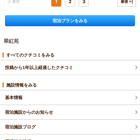
宿泊プラン：
【じゃらんのお得な10日間】一人旅プラン｜スタンダードプラ
1
2
3
|< 最初
最後 >|
しますよ。」と言っていただけたのでお願いしました。奥大井湖
お腹が苦しいほどで、朝食も十分過ぎました。
ン『ひとりだけの時間をのんびり過ごす』
和室
朝・夕
上駅の休憩所でいただきました。開けてびっくり、想像以上のお
お部屋に用意されていたのがティーパックではなく本物の茶葉だ
宿泊価格帯：
18,001～19,000円(大人一人あたり/税込)
弁当でした。
っのが、さすが川根茶の本場です。このお茶も大浴場を出たとこ
宿泊プランをみる
おにぎり2個・ハンバーグ・玉子焼き・牛すき煮・わさび菜と漬物
ろでサービスしている冷茶もとても美味しかったです。冷茶は汗
というラインナップで、どの品も美味しくいただきました。
をかいて温まった後で、いいサービスだなと嬉しかったです。お
また伺いますね。
茶のシャンプーやボディソープも川根ならではで良かったです。
翠紅苑
お湯は最高です！お肌がすべすべになり何度も入浴しました。た
だ、夜間の露天風呂は明かりが少なく足元が危ないなと感じまし
すべてのクチコミをみる
た。夜はそうでもなかったのに、早朝の露天風呂は熱すぎ中の浴
場はぬるすぎて温度にばらつきがありました。
投稿から1年以上経過したクチコミ
レトロで設備は古いですが、手入れはよくされており清潔感はあ
りました。素朴でローカルな雰囲気なので、高級感や至れり尽せ
り的なサービスを期待するとがっかりかもしれません。でもフロ
施設情報をみる
ントの方に何度が話しかけたり質問したりしていると親切に対応
していただきました。やや素っ気ないのは俗っぽさや奢りがない
基本情報
ためだと思います。秘境感を味わいたいとか距離感があるほうが
いい方は特に心地よく過ごせると感じました。
宿泊施設からのお知らせ
ひとつだけ、夜間と早朝は留守番の方がいるだけで何も対応がで
きないため、緊急時や急病の際は心配だなとは感じました。
宿泊施設ブログ
車で行くと、高速を降りてから1時間半ほど山道を走ります。景色
が良くドライブは最高なのですが、カーブ続きで一台しか通行で