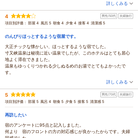
（投稿日：2026/03/23）
詳しくみる
宿泊時期：
2026年03月宿泊 (夫婦旅行)
4
男性/50代
夫婦旅行
投稿者：
たかさんさん
(男性/60代)
宿泊プラン：
【冬限定】星空列車プラン｜奥大井湖上駅で夜空に輝く満天の
項目別評価：
部屋 4
風呂 5
朝食 4
夕食 4
接客 4
清潔感 5
星々を間近に感じる 心に残る幻想の旅
ツイン
朝・夕
宿泊価格帯：
15,001～16,000円(大人一人あたり/税込)
のんびりほっとするような宿屋です。
大正チックな懐かしい、ほっとするような宿でした。
寸又峡温泉は秘境に近い温泉でしたが、このホテルはとても居心
地よく滞在できました。
温泉もゆっくりつかれる少しぬるめのお湯でとてもよかったで
す。
（投稿日：2026/03/23）
詳しくみる
宿泊時期：
2026年03月宿泊 (夫婦旅行)
5
男性/70代
夫婦旅行
投稿者：
とみきちさん
(男性/50代)
宿泊プラン：
【じゃらんスペシャルウィーク】スタンダードプラン［九曜紋
項目別評価：
部屋 5
風呂 4
朝食 5
夕食 5
接客 5
清潔感 5
コース］｜厳選素材使用ワンランク上の和会席
和室
朝・夕
宿泊価格帯：
19,001～20,000円(大人一人あたり/税込)
再訪したい
宿のアンケートに95点と記入しました。
何より 宿のフロントの方の対応感じが良かったからです。夫婦
同感でした。