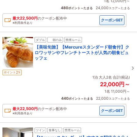
1名 12,000円～
480
24,000
ポイント～たまる
スコア～たまる
22,500
最大
円
の
クーポン配布中
クーポンGET
※利用条件あり
ダブル
朝のみ
禁煙ルーム
【美味旬旅】【Mercureスタンダード朝食付】ク
ロワッサンやフレンチトーストが人気の朝食ビュ
ッフェ
2
ポイント
%
1泊 大人2名 合計(税込)
22,000円～
1名 11,000円～
440
22,000
ポイント～たまる
スコア～たまる
22,500
最大
円
の
クーポン配布中
クーポンGET
※利用条件あり
ツイン
食事なし
禁煙ルーム