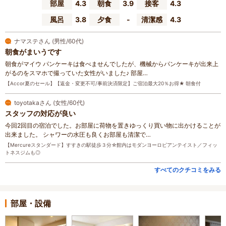
部屋
4.3
朝食
3.9
接客
4.3
風呂
3.8
夕食
-
清潔感
4.3
ナマステさん (男性/60代)
朝食がまいうです
朝食がマイウ パンケーキは食べませんでしたが、機械からパンケーキが出来上
がるのをスマホで撮っていた女性がいました♪ 部屋…
【Accor夏のセール】【返金・変更不可/事前決済限定】ご宿泊最大20％お得★ 朝食付
toyotakaさん (女性/60代)
スタッフの対応が良い
今回2回目の宿泊でした。お部屋に荷物を置きゆっくり買い物に出かけることが
出来ました。 シャワーの水圧も良くお部屋も清潔で…
【Mercureスタンダード】すすきの駅徒歩３分☆館内はモダンヨーロピアンテイスト／フィッ
トネスジムも◎
すべてのクチコミをみる
部屋・設備