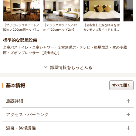
【プリビレッジスイート／
【デラックスツイン／42
【全客室】上質な眠りを作
53㎡／200cm幅ベッド1
㎡／120cmベッド2台】
るシモンズ製ベッドを採用
台】最上階、コーヒーマシ
しております。（ベッドは
ンやアメニティ付き。
イメージです）
標準的な部屋設備
全室バストイレ・全室シャワー・全室冷暖房・テレビ・衛星放送・空の冷蔵
庫・ズボンプレッサー（貸出含む）
部屋情報をもっとみる
基本情報
すべて開く
施設詳細
アクセス・パーキング
温泉・浴場設備