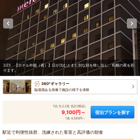
1/23
【ホテル外観（夜）】日が沈むとまた別な顔を映し出し、札幌の夜を彩
ります。
360°ギャラリー
臨場感ある画像で施設の様子を体験
1泊 大人2名 合計(税込)
9,100円～
宿泊プランを探す
1名 4,550円～
駅近で利便性抜群、洗練された客室と高評価の朝食