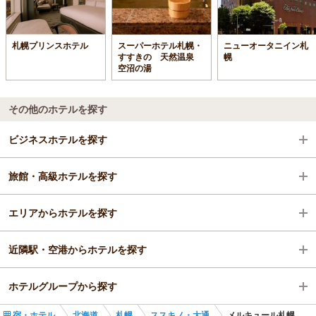
札幌プリンスホテル
スーパーホテル札幌・
ニューオータニイン札
すすきの 天然温泉
幌
空沼の湯
その他のホテルを探す
ビジネスホテルを探す
旅館・高級ホテルを探す
北海道
エリアからホテルを探す
札幌
北海道
近隣駅・空港からホテルを探す
ススキノ・大通
北海道
ホテルグループから探す
豊水すすきの駅
札幌
豊水すすきの駅
宿・ホテル
北海道
札幌
ススキノ・大通
メルキュール札幌