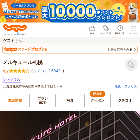
じゃらん
ゲスト
さん
お得な特典をみる
メルキュール札幌
(
クチコミ2,604件
)
4.2
ハイクラス
北海道札幌市中央区南４条西２丁目２－４
地図・アクセス
配布中
プラン
施設情報
写真
クーポン
クチコミ
157件