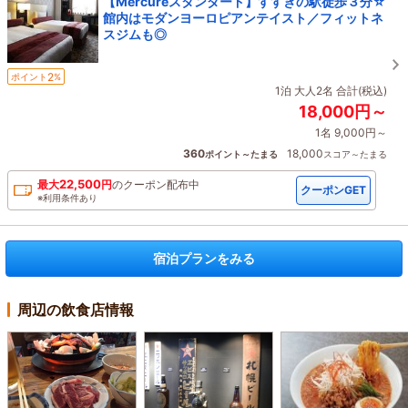
【Mercureスタンダード】すすきの駅徒歩３分☆
館内はモダンヨーロピアンテイスト／フィットネ
スジムも◎
2
ポイント
%
1泊 大人2名 合計(税込)
18,000円～
1名 9,000円～
360
18,000
ポイント～たまる
スコア～たまる
22,500
最大
円
の
クーポン配布中
クーポンGET
※利用条件あり
宿泊プランをみる
周辺の飲食店情報