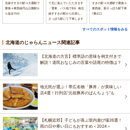
北線すすきの駅→大通駅で
て北に進んでいただきます
すきの駅→大通駅で乗換→
乗換→東西線円山公園駅か
・電車、バス他で8分 南北
東西線、新さっぽろ駅下車
ら徒歩15分
線すすきの駅から出発し、
1番出口
さっぽろ駅にて下車します
すべてのスポット情報をみる
北海道のじゃらんニュース関連記事
【北海道の方言】標準語の意味を例文付きで
解説！道民おなじみの言葉や語尾の特徴は？
地元民が選ぶ！帯広名物「豚丼」が美味しい
店4選！行列店“元祖豚丼のぱんちょう”も
【札幌近郊】子どもが喜ぶ室内遊び場26選！
雨の日や寒い日にもおすすめ＜2024＞