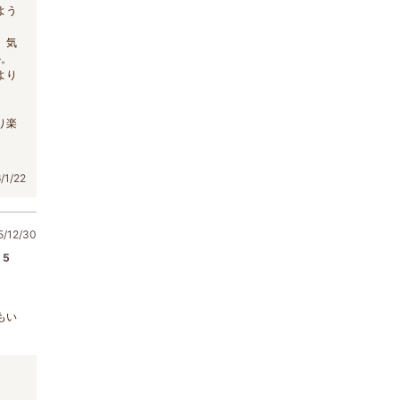
よう
、気
か。
より
り楽
1/22
/12/30
5
もい