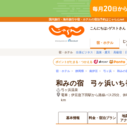
国内旅行・海外旅行や宿・ホテルの宿泊予約はじゃらんnet
こんにちは♪ゲストさん
じ
宿・ホテル
宿・ホテル
出張ビジネス
温泉・露天
高級宿
ポイントがたまる・つかえる
宿・ホテル
>
静岡県
>
南伊豆
>
弓ヶ浜
>
和みの
和みの宿 弓ヶ浜いち
弓ヶ浜温泉
電車；伊豆急下田駅から路線バス25分、休
km
地
基本情報
料金・宿泊プラン
アク