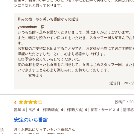
ンに再訪もと思っております。
和みの宿 弓ヶ浜いち番館からの返信
yamambam 様
いつも当館へ足をお運びくださいまして、誠にありがとうございます。
また、軽快な読みやすい口コミをいただき、スタッフ一同大変喜んでお
す。
お客様のご要望にお応えすることができ、お客様が当館にて過ごす時間
堪能いただけましたことに、心より感謝申し上げます。
ぜひ季節を変えていらしてくださいね。
旬の食材を使ったお食事をご用意して、女将はじめスタッフ一同、また
いできますことを心より楽しみに、お待ちしております。
女将より
返信日：2025/1
投稿日：202
4
部屋
4
風呂
4
料理(朝食)
4
料理(夕食)
4
接客・サービス
4
清潔感
安定のいち番舘
度々お世話になっているいち番舘さん
ゾ浜