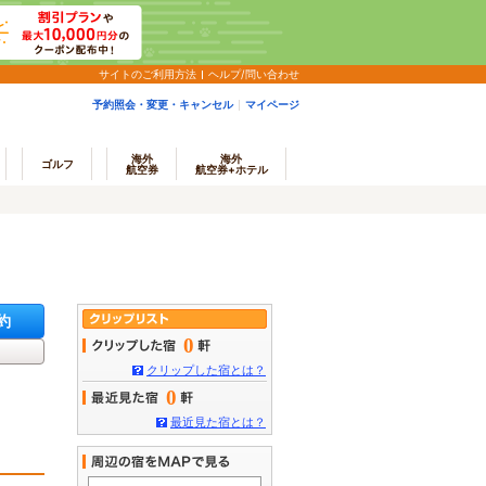
サイトのご利用方法
ヘルプ/問い合わせ
予約照会・変更・キャンセル
マイページ
海外
海外
ゴルフ
航空券
航空券+ホテル
約
0
クリップした宿とは？
0
最近見た宿とは？