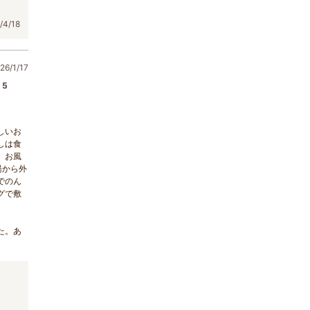
4/18
6/1/17
5
しいお
しは食
。お風
湯から外
でのん
グで敷
た。あ
。