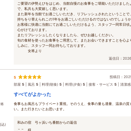
ご要望の伊勢えびをはじめ、当館自慢のお食事をご堪能いただけました
で、私共も大変嬉しく思います。
また新年を当館でお過ごしいただき、リフレッシュされたということで
持ちをり替えられこの1年をお過ごしいただけるのではないのでしょう
お客様に快適に当館にてお過ごしいただけるよう、スタッフ一同常日頃
心がけております。
またリフレッシュしたくなりましたら、ぜひお越しください。
旬の食材を使ったお食事をご用意して、またお会いできますことを心よ
しみに、スタッフ一同お待ちしております。
女将より
返信日：2026/
投稿日：2025
5
部屋
5
風呂
5
料理(朝食)
5
料理(夕食)
5
接客・サービス
5
清潔感
すべてがよかった
食事もお風呂もプライベート重視。そのうえ、食事の量も適量、温泉の質
女将
い。また行きたいとお思います。
和みの宿 弓ヶ浜いち番館からの返信
税込)
ここ 様