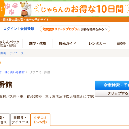
 ～日本最大級の宿・ホテル予約サイト～
ログイン
会員登録
お得な特典をみる
ゃらんパック
遊び・体験
観光ガイド
レンタカー
航空券
（交通＋宿泊）
日帰り・デイユース
宿 弓ヶ浜いち番館
> クチコミ・評価
番館
空室検索・予
クリップする
暇村バス停下車、徒歩30秒 車；東名沼津IC天城越えにて90
図・
日帰り・
クチコミ
セス
デイユース
(575件)