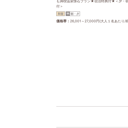
も満喫温泉懐石プラン★宿泊特典付★＜夕・
付＞
和室
朝・夕
価格帯
26,001～27,000円(大人１名あたり/