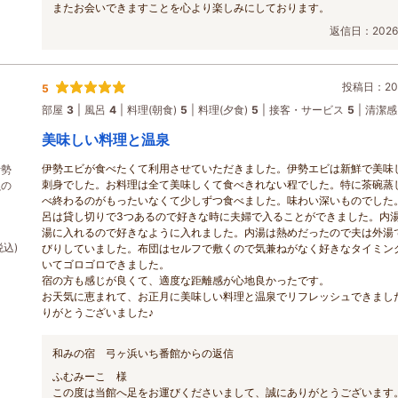
またお会いできますことを心より楽しみにしております。
返信日：2026/
投稿日：202
5
部屋
3
風呂
4
料理(朝食)
5
料理(夕食)
5
接客・サービス
5
清潔感
美味しい料理と温泉
伊勢エビが食べたくて利用させていただきました。伊勢エビは新鮮で美味
伊勢
刺身でした。お料理は全て美味しくて食べきれない程でした。特に茶碗蒸
魚の
べ終わるのがもったいなくて少しずつ食べました。味わい深いものでした
呂は貸し切りで3つあるので好きな時に夫婦で入ることができました。内
湯に入れるので好きなように入れました。内湯は熱めだったので夫は外湯
税込)
びりしていました。布団はセルフで敷くので気兼ねがなく好きなタイミン
いてゴロゴロできました。
宿の方も感じが良くて、適度な距離感が心地良かったです。
お天気に恵まれて、お正月に美味しい料理と温泉でリフレッシュできまし
りがとうございました♪
和みの宿 弓ヶ浜いち番館からの返信
ふむみーこ 様
この度は当館へ足をお運びくださいまして、誠にありがとうございます