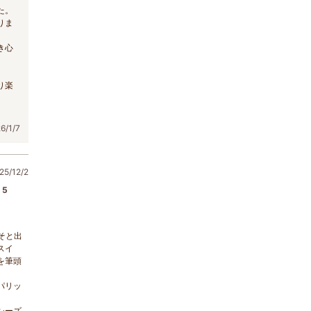
た。
りま
き心
り楽
/1/7
5/12/2
5
そと出
スイ
を筆頭
パリッ
シーズ