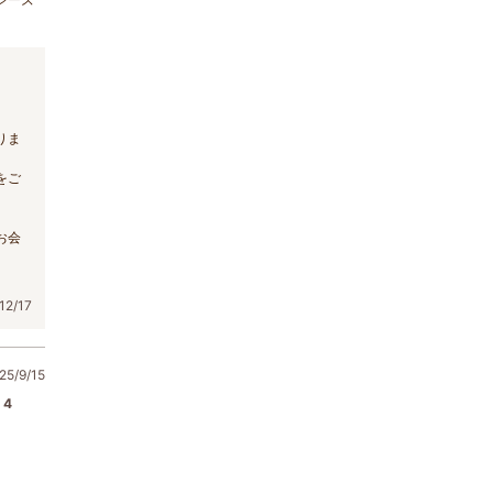
りま
をご
お会
2/17
5/9/15
4