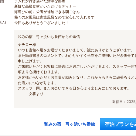
手入れが行き届いた清潔な部屋
朝食
新鮮な高級食材がいただけるディナー
海遊びの前に栄養が補給できる朝ごはん
熱々のお風呂は家族風呂なので安心して入れます
税込)
今回もありがとうございました！
和みの宿 弓ヶ浜いち番館からの返信
ヤチロー様
いつも当館へ足をお運びくださいまして、誠にありがとうございます。
また箇条書きのコメントで、わかりやすく当館をご説明いただき併せて
申し上げます。
ご来館いただくお客様に快適にお過ごしいただけるよう、スタッフ一同
頃より心掛けております。
お客様からいただくお言葉が励みとなり、これからもさらに頑張ろうと
た活力につながります。
スタッフ一同、またお会いできる日を心より楽しみにしております。
女将より
返信日：2025/
宿泊プランを
和みの宿 弓ヶ浜いち番館