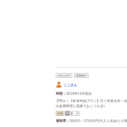
女性/20代
家族旅行
ここさん
時期
2025年12月宿泊
プラン
【年末年始プラン】行く年来る年！
の会席料理と温泉でおくつろぎ♪
和室
朝・夕
価格帯
26,001～27,000円(大人１名あたり/