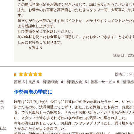
この度は当館へ足をお運びくださいまして、誠にありがとうございまし
また、お褒めのお言葉と高評価をいただきスタッフ一同、大変喜んでお
す。
短文ながらも当館のおすすめポイントが、わかりやすくコメントいただ
より感謝申し上げます。
ぜひ季節を変えてお越しください。
旬の食材を使ったお食事をご用意して、またお会いできますことを心よ
しみにお待ちしております。
女将より
返信日：2026
投稿日：202
5
部屋
5
風呂
5
料理(朝食)
4
料理(夕食)
5
接客・サービス
5
清潔感
伊勢海老の季節に
昨年は12月でしたが、今回は11月連休中の予約が取れたラッキー。いそい
伊勢
掛けたものの、渋滞回避にてこずり、あたふたと到着した私共の、お腹が
魚の
タ、でもお風呂もーの欲求を、さらっとお取り計らいくださるおかみさん
に、スタッフの皆さまそれぞれのきめ細かいお気遣いに癒されました。
今年の海老は身もたっぷり、お刺身はツヤツヤプリプリだし、踊り焼きも
税込)
とかみごたえがよく最高でした。
前菜や、朝食の小鉢ひとつひとつも丁寧なお仕事で美味しく、次回は別の