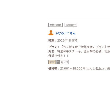
女性/60代
夫婦旅行
ふむみーこさん
時期
2026年1月宿泊
プラン
【弓ヶ浜美食〝伊勢海老〟プラン】
海老、特選和牛ステーキ、金目鯛の姿煮、地
舟盛り付き！！
和室
朝・夕
価格帯
27,001～28,000円(大人１名あたり/