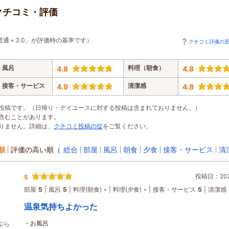
クチコミ・評価
普通＝3.0」が評価時の基準です）
クチコミ評価の
風呂
料理（朝食）
4.8
4.8
接客・サービス
清潔感
4.9
4.8
投稿です。（日帰り・デイユースに対する投稿は含まれておりません。）
含むことがあります。
りません。詳細は、
クチコミ投稿の掟
をご覧ください。
順
評価の高い順
（
総合
部屋
風呂
朝食
夕食
接客・サービス
清
投稿日：2026
5
部屋
5
風呂
5
料理(朝食)
-
料理(夕食)
-
接客・サービス
5
清潔感
温泉気持ちよかった
・お風呂
ぶら