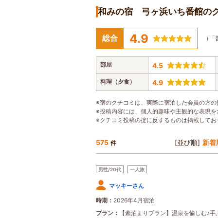
和みの宿 弓ヶ浜いち番館の
4.9
総合
（「
部屋
4.5
料理（夕食）
4.9
※宿のクチコミは、実際に宿泊した会員の方の
※投稿内容には、個人的趣味や主観的な表現を
※クチコミ投稿の掟に反するものは掲載してお
575
[並び順]
新着
件
男性/20代
一人旅
マッキーさん
時期
2026年4月宿泊
プラン
【素泊まりプラン】温泉を愉しむ♪手