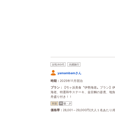
女性/60代
夫婦旅行
yamambamさん
時期
2025年11月宿泊
プラン
【弓ヶ浜美食〝伊勢海老〟プラン】
海老、特選和牛ステーキ、金目鯛の姿煮、地
舟盛り付き！！
和室
朝・夕
価格帯
28,001～29,000円(大人１名あたり/