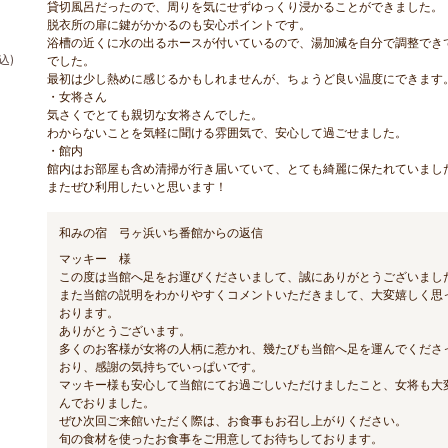
貸切風呂だったので、周りを気にせずゆっくり浸かることができました
脱衣所の扉に鍵がかかるのも安心ポイントです。
浴槽の近くに水の出るホースが付いているので、湯加減を自分で調整でき
込)
でした。
最初は少し熱めに感じるかもしれませんが、ちょうど良い温度にできます
・女将さん
気さくでとても親切な女将さんでした。
わからないことを気軽に聞ける雰囲気で、安心して過ごせました。
・館内
館内はお部屋も含め清掃が行き届いていて、とても綺麗に保たれていまし
またぜひ利用したいと思います！
和みの宿 弓ヶ浜いち番館からの返信
マッキー 様
この度は当館へ足をお運びくださいまして、誠にありがとうございまし
また当館の説明をわかりやすくコメントいただきまして、大変嬉しく思
おります。
ありがとうございます。
多くのお客様が女将の人柄に惹かれ、幾たびも当館へ足を運んでくださ
おり、感謝の気持ちでいっぱいです。
マッキー様も安心して当館にてお過ごしいただけましたこと、女将も大
んでおりました。
ぜひ次回ご来館いただく際は、お食事もお召し上がりください。
旬の食材を使ったお食事をご用意してお待ちしております。