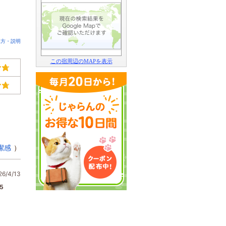
見方・説明
この宿周辺のMAPを表示
潔感
）
/4/13
5