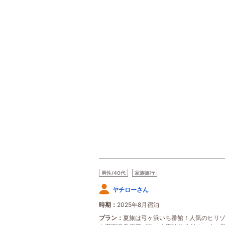
男性/40代
家族旅行
ヤチローさん
時期
2025年8月宿泊
プラン
夏旅は弓ヶ浜いち番館！人気のヒリ