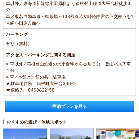
車以外／東海道新幹線小田原駅より箱根登山鉄道大平台駅徒歩3
分
車／東名自動車道～御殿場～138号線乙女峠経由宮の下交差点を1
号線小田原方面へ
パーキング
有り（無料）
アクセス・パーキングに関する補足
※ 車以外 ⁄ 箱根登山鉄道の大平台駅から徒歩３分・登山バス下車
１分
※ 車 ⁄ 本館と別館の共同駐車場
★駐車場住所 箱根町大平台346-1
★連絡先 0460822158
宿泊プランを見る
おすすめの遊び・体験スポット