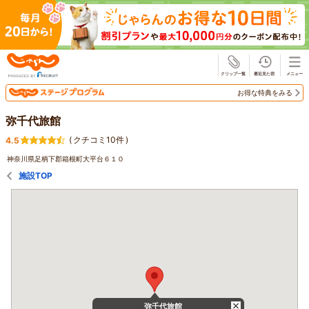
じゃらん
お得な特典をみる
弥千代旅館
(
クチコミ10件
)
4.5
神奈川県足柄下郡箱根町大平台６１０
施設TOP
弥千代旅館