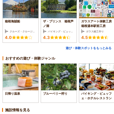
箱根海賊船
ザ・プリンス 箱根芦
ガラスアート体験工房
ノ湖
箱根湯本駅前工房
クルーズ・クルージング
バイキング・ビュッフェ・ホテルレストラン
ガラス細工作り
4.0
4.3
4.5
遊び・体験スポットをもっとみる
おすすめの遊び・体験ジャンル
日帰り温泉
ブルーベリー狩り
バイキング・ビュッフ
ェ・ホテルレストラン
施設情報を見る