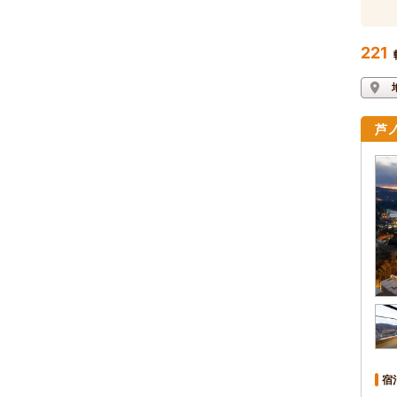
221
芦
宿