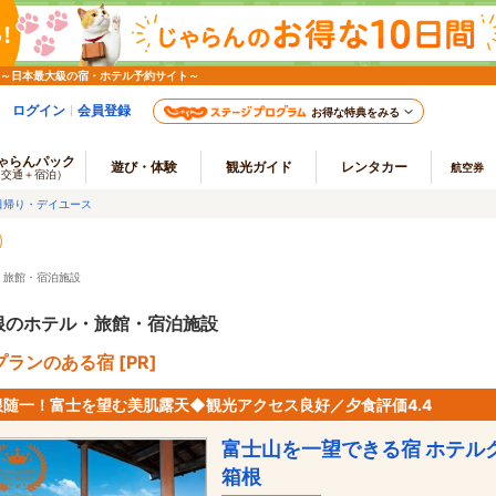
 ～日本最大級の宿・ホテル予約サイト～
ログイン
会員登録
お得な特典をみる
ゃらんパック
遊び・体験
観光ガイド
レンタカー
航空券
（交通＋宿泊）
日帰り・デイユース
・旅館・宿泊施設
根のホテル・旅館・宿泊施設
ランのある宿 [PR]
根随一！富士を望む美肌露天◆観光アクセス良好／夕食評価4.4
富士山を一望できる宿 ホテル
箱根