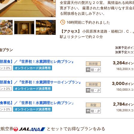
全室露天付の贅沢な２０室。 風情溢れる純和
寛ぎ下さい。 厳選された食材が織りなす京会
る開放感をお楽しみ下さい。
16時間前に予約されました
【アクセス】
小田原厚木道路・箱根口Ⅰ．
駅よりタクシーで約２０分
加算予定ポイ
泊プラン
加算予定スコ
部屋食】／『世界初！水素調理ヒレ肉プラン』
3,264
ポイン
和洋室
ント2%
オンラインカード決済専用
163,200ス
朝・夕
部屋食】／『世界初！水素調理サーロインプラン』
3,000
ポイン
和洋室
ント2%
オンラインカード決済専用
150,000ス
朝・夕
食事処】／「世界初！水素調理ヒレ肉プラン」
2,784
ポイン
和室
ント2%
オンラインカード決済専用
139,200ス
朝・夕
復航空券
とセットでお得なプランをみる