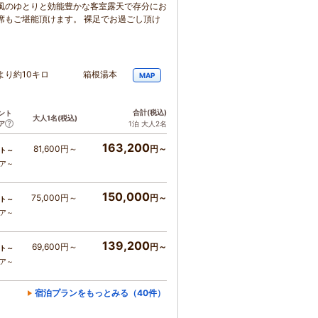
風のゆとりと効能豊かな客室露天で存分にお
席もご堪能頂けます。 裸足でお過ごし頂け
C．より約10キロ 箱根湯本
MAP
合計
(税込)
ント
大人1名
(税込)
ア
1泊 大人2名
163,200
81,600円～
円～
ト～
コア～
150,000
75,000円～
円～
ト～
コア～
139,200
69,600円～
円～
ト～
コア～
宿泊プランをもっとみる（40件）