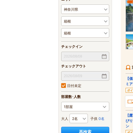
チェックイン
チェックアウト
【価
ミア
日付未定
ポイ
部屋数･人数
【露
大人
子供
0名
ぴり
ン
再検索
ポイ