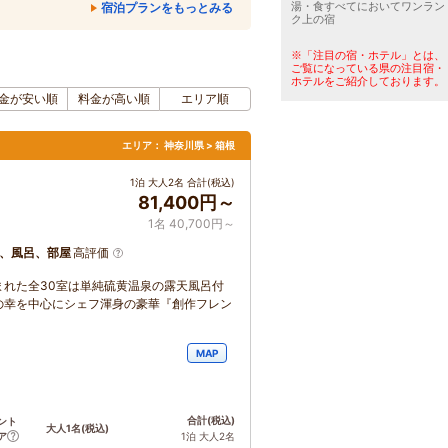
湯・食すべてにおいてワンラン
宿泊プランをもっとみる
ク上の宿
※「注目の宿・ホテル」とは、
ご覧になっている県の注目宿・
ホテルをご紹介しております。
金が安い順
料金が高い順
エリア順
エリア：
神奈川県 > 箱根
1泊 大人2名 合計(税込)
81,400円～
1名 40,700円～
、風呂、部屋
高評価
れた全30室は単純硫黄温泉の露天風呂付
の幸を中心にシェフ渾身の豪華『創作フレン
MAP
合計
(税込)
ント
大人1名
(税込)
ア
1泊 大人2名