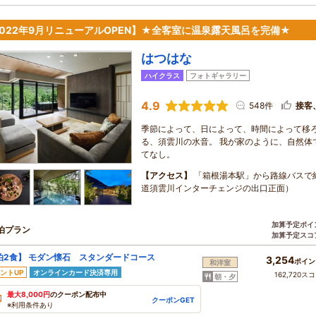
2022年9月リニューアルOPEN】★全客室に温泉露天風呂を完備★
はつはな
ハイクラス
フォトギャラリー
4.9
548件
接客
季節によって、日によって、時間によって移
る、須雲川の水音。 我が家のように、自然体
てなし。
【アクセス】
「箱根湯本駅」から路線バスで約
道須雲川インターチェンジの出口正面）
加算予定ポイ
泊プラン
加算予定スコ
泊2食】 モダン懐石 スタンダードコース
3,254
ポイン
和洋室
ントUP
オンラインカード決済専用
162,720ス
朝・夕
最大8,000円
のクーポン配布中
クーポンGET
※利用条件あり