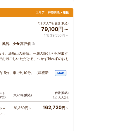
エリア：
神奈川県 > 箱根
1泊 大人2名 合計(税込)
79,100円～
1名 39,550円～
、風呂、夕食
高評価
ろう、湯坂山の表情。一層の静けさを演出す
でお過ごしいただける、つかず離れずのおも
15分。車で約10分。（箱根新
MAP
合計
(税込)
ント
大人1名
(税込)
ア
1泊 大人2名
162,720
81,360円～
円～
ト～
コア～