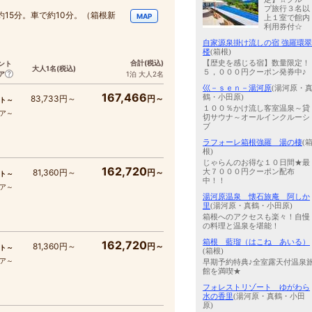
プ旅行３名以
15分。車で約10分。（箱根新
MAP
上１室で館内
利用券付☆
自家源泉掛け流しの宿 強羅環翠
楼
(箱根)
【歴史を感じる宿】数量限定！
合計
(税込)
ント
大人1名
(税込)
５，０００円クーポン発券中♪
ア
1泊 大人2名
巛－ｓｅｎ－湯河原
(湯河原・
167,466
鶴・小田原)
83,733円～
円～
ト～
１００％かけ流し客室温泉～貸
コア～
切サウナ～オールインクルーシ
ブ
ラフォーレ箱根強羅 湯の棲
(
根)
じゃらんのお得な１０日間★最
162,720
大７０００円クーポン配布
81,360円～
円～
ト～
中！！
コア～
湯河原温泉 懐石旅庵 阿しか
里
(湯河原・真鶴・小田原)
箱根へのアクセスも楽々！自慢
の料理と温泉を堪能！
箱根 藍瑠（はこね あいる）
162,720
81,360円～
円～
ト～
(箱根)
コア～
早期予約特典♪全室露天付温泉
館を満喫★
フォレストリゾート ゆがわら
水の香里
(湯河原・真鶴・小田
原)