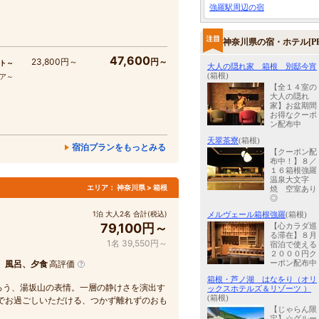
強羅駅周辺の宿
神奈川県の宿・ホテル[PR
47,600
23,800円～
円～
ト～
大人の隠れ家 箱根 別邸今宵
(箱根)
コア～
【全１４室の
大人の隠れ
家】お盆期間
お得なクーポ
ン配布中
天翠茶寮
(箱根)
宿泊プランをもっとみる
【クーポン配
布中！】８／
１６箱根強羅
温泉大文字
エリア：
神奈川県 > 箱根
焼 空室あり
◎
1泊 大人2名 合計(税込)
メルヴェール箱根強羅
(箱根)
79,100円～
【心カラダ巡
る滞在】８月
1名 39,550円～
宿泊で使える
２０００円ク
ーポン配布中
、風呂、夕食
高評価
箱根・芦ノ湖 はなをり（オリ
ろう、湯坂山の表情。一層の静けさを演出す
ックスホテルズ＆リゾーツ ）
(箱根)
でお過ごしいただける、つかず離れずのおも
【じゃらん限
定】☆グルー