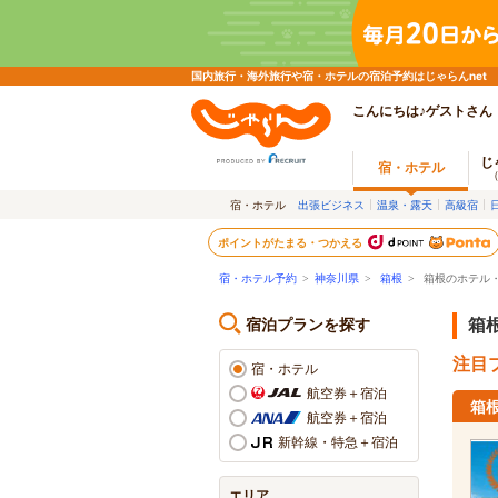
国内旅行・海外旅行や宿・ホテルの宿泊予約はじゃらんnet
こんにちは♪ゲストさん
じ
宿・ホテル
宿・ホテル
出張ビジネス
温泉・露天
高級宿
ポイントがたまる・つかえる
宿・ホテル予約
>
神奈川県
>
箱根
>
箱根のホテル
宿泊プランを探す
箱
注目プ
宿・ホテル
航空券＋宿泊
箱
航空券＋宿泊
新幹線・特急＋宿泊
エリア