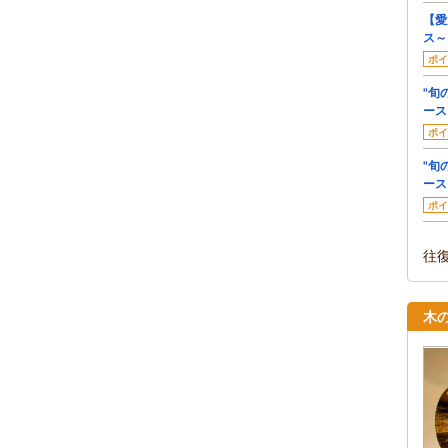
【愛
ス～
ポイ
"旬
ース
ポイ
"旬
ース
ポイ
往
木