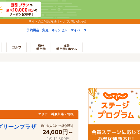
サイトのご利用方法
ヘルプ/問い合わせ
予約照会・変更・キャンセル
マイページ
海外
海外
ゴルフ
航空券
航空券+ホテル
エリア：
神奈川県 > 箱根
グリーンプラザ
1泊 大人2名 合計(税込)
24,600円～
1名 12,300円～