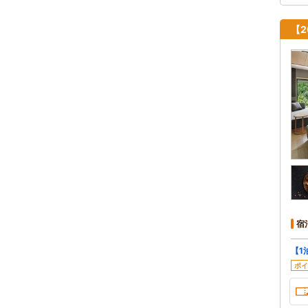
【
宿
【1
ポイ