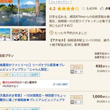
フォトギャラリー
4.2
3,421件
夕
日常を忘れる、標高875mからの自然景観を
風呂」箱根随一の大型ライブキッチンが奏で
光にもおすすめ◎
たった今予約されました
【アクセス】
箱根湯本駅よりバス35分、姥子
イ姥子駅徒歩3分。駐車場無料
加算予定ポイ
注目プラン
加算予定スコ
格重視やファミリーに】リーズナブル客室◆プレ
632
ポイン
ツイン
ムビュッフェプラン「じゃらん限定」
31,600ス
朝・夕
ントUP
オンラインカード決済可
最大2,000円
のクーポン配布中
クーポンGET
※利用条件あり
天風呂付き客室】～1日6室限定～ 特別室でちょっ
1,000
ポイン
ツイン
贅沢に過ごす箱根旅◆プレミアムビュッフェプラ
50,000ス
朝・夕
ントUP
オンラインカード決済可