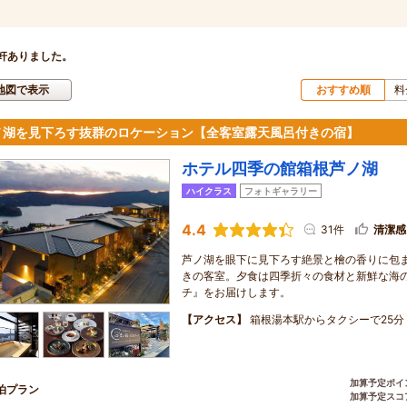
軒ありました。
地図で表示
おすすめ順
料
ノ湖を見下ろす抜群のロケーション【全客室露天風呂付きの宿】
ホテル四季の館箱根芦ノ湖
ハイクラス
フォトギャラリー
4.4
31件
清潔感
芦ノ湖を眼下に見下ろす絶景と檜の香りに包ま
きの客室。夕食は四季折々の食材と新鮮な海
チ』をお届けします。
【アクセス】
箱根湯本駅からタクシーで25分
加算予定ポイ
泊プラン
加算予定スコ