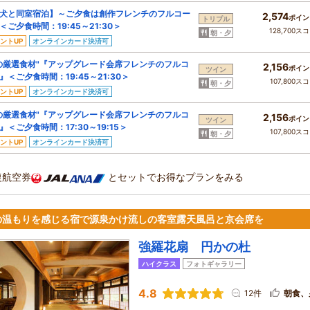
犬と同室宿泊】～ご夕食は創作フレンチのフルコー
2,574
ポイン
トリプル
＜ご夕食時間：19:45～21:30＞
128,700ス
朝・夕
ントUP
オンラインカード決済可
の厳選食材"『アップグレード会席フレンチのフルコ
2,156
ポイン
ツイン
』＜ご夕食時間：19:45～21:30＞
107,800ス
朝・夕
ントUP
オンラインカード決済可
の厳選食材"『アップグレード会席フレンチのフルコ
2,156
ポイン
ツイン
』＜ご夕食時間：17:30～19:15＞
107,800ス
朝・夕
ントUP
オンラインカード決済可
復航空券
とセットでお得なプランをみる
の温もりを感じる宿で源泉かけ流しの客室露天風呂と京会席を
強羅花扇 円かの杜
ハイクラス
フォトギャラリー
4.8
12件
朝食、