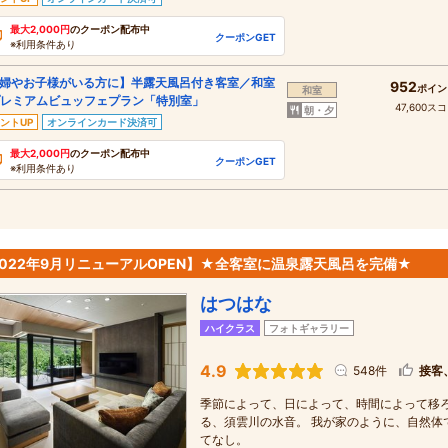
最大2,000円
のクーポン配布中
クーポンGET
※利用条件あり
婦やお子様がいる方に】半露天風呂付き客室／和室
952
ポイン
和室
レミアムビュッフェプラン「特別室」
47,600ス
朝・夕
ントUP
オンラインカード決済可
最大2,000円
のクーポン配布中
クーポンGET
※利用条件あり
2022年9月リニューアルOPEN】★全客室に温泉露天風呂を完備★
はつはな
ハイクラス
フォトギャラリー
4.9
548件
接客
季節によって、日によって、時間によって移
る、須雲川の水音。 我が家のように、自然体
てなし。