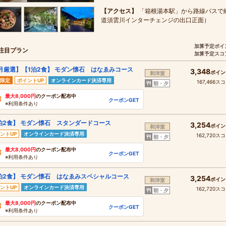
【アクセス】
「箱根湯本駅」から路線バスで約
道須雲川インターチェンジの出口正面）
加算予定ポイ
注目プラン
加算予定スコ
月厳選】【1泊2食】 モダン懐石 はなゑみコース
3,348
ポイン
和洋室
限定
ポイントUP
オンラインカード決済専用
167,466ス
朝・夕
最大8,000円
のクーポン配布中
クーポンGET
※利用条件あり
泊2食】 モダン懐石 スタンダードコース
3,254
ポイン
和洋室
ントUP
オンラインカード決済専用
162,720ス
朝・夕
最大8,000円
のクーポン配布中
クーポンGET
※利用条件あり
泊2食】 モダン懐石 はなゑみスペシャルコース
3,254
ポイン
和洋室
ントUP
オンラインカード決済専用
162,720ス
朝・夕
最大8,000円
のクーポン配布中
クーポンGET
※利用条件あり