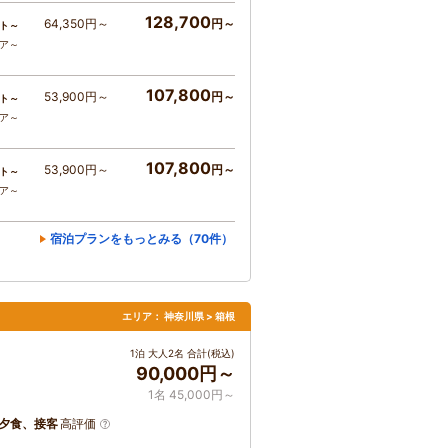
128,700
64,350円～
円～
ト～
コア～
107,800
53,900円～
円～
ト～
コア～
107,800
53,900円～
円～
ト～
コア～
宿泊プランをもっとみる（70件）
エリア：
神奈川県 > 箱根
1泊 大人2名 合計(税込)
90,000円～
1名 45,000円～
夕食、接客
高評価