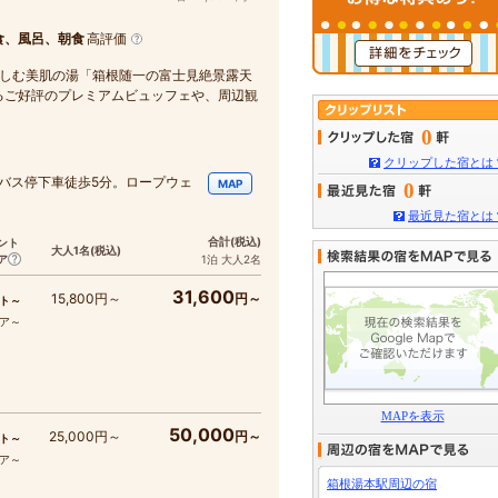
食、風呂、朝食
高評価
愉しむ美肌の湯「箱根随一の富士見絶景露天
るご好評のプレミアムビュッフェや、周辺観
0
クリップした宿とは
バス停下車徒歩5分。ロープウェ
MAP
0
最近見た宿とは
合計
(税込)
ント
大人1名
(税込)
ア
1泊 大人2名
31,600
15,800円～
円～
ト～
コア～
MAPを表示
50,000
25,000円～
円～
ト～
コア～
箱根湯本駅周辺の宿