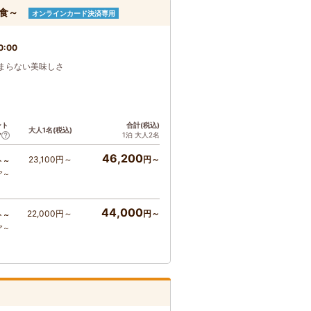
場食～
オンラインカード決済専用
0:00
まらない美味しさ
ント
合計(税込)
大人1名(税込)
1泊 大人2名
ア
46,200
23,100円～
円～
ト～
ア～
44,000
22,000円～
円～
ト～
ア～