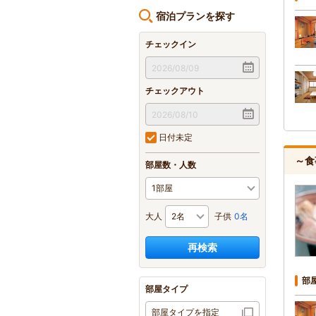
宿泊プランを探す
チェックイン
チェックアウト
日付未定
～食
部屋数・人数
大人
子供
0名
再検索
部
部屋タイプ
部屋タイプを指定