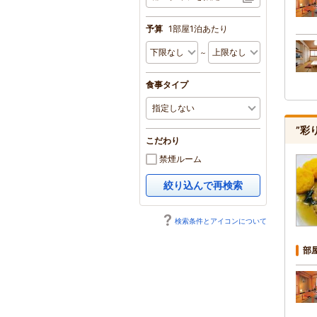
予算
1部屋1泊あたり
～
食事タイプ
”彩
こだわり
禁煙ルーム
絞り込んで再検索
検索条件とアイコンについて
部