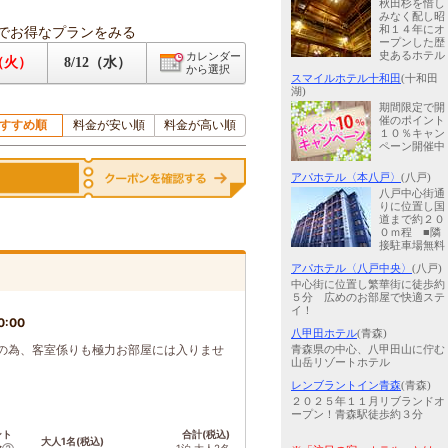
秋田杉を惜し
みなく配し昭
でお得なプランをみる
和１４年にオ
ープンした歴
史あるホテル
カレンダー
1（火）
8/12（水）
から選択
スマイルホテル十和田
(十和田
湖)
期間限定で開
催のポイント
すすめ順
料金が安い順
料金が高い順
１０％キャン
ペーン開催中
アパホテル〈本八戸〉
(八戸)
八戸中心街通
りに位置し国
道まで約２０
０ｍ程 ■隣
接駐車場無料
アパホテル〈八戸中央〉
(八戸)
中心街に位置し繁華街に徒歩約
５分 広めのお部屋で快適ステ
イ！
0:00
八甲田ホテル
(青森)
の為、客室係りも極力お部屋には入りませ
青森県の中心、八甲田山に佇む
山岳リゾートホテル
レンブラントイン青森
(青森)
２０２５年１１月リブランドオ
ープン！青森駅徒歩約３分
ント
合計(税込)
大人1名(税込)