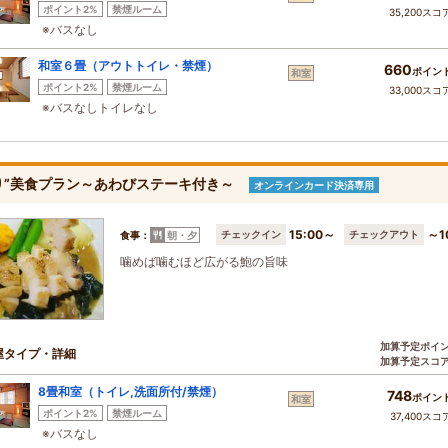
ポイント2%
禁煙ルーム
35,200スコ
※バスなし
和室６畳（アウトトイレ・禁煙）
660
ポイン
和室
ポイント2%
禁煙ルーム
33,000スコ
※バスなしトイレなし
り”美食プラン～あわびステーキ付き～
オンラインカード決済専用
15:00～
～1
チェックイン
チェックアウト
食事：
朝・夕
噛めば噛むほど広がる鮑の旨味
加算予定ポイ
屋タイプ・詳細
加算予定スコ
8畳和室（トイレ,洗面所付/禁煙）
748
ポイン
和室
ポイント2%
禁煙ルーム
37,400スコ
※バスなし