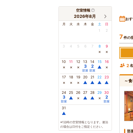
空室情報
2026年8月
おす
月
火
水
木
金
土
日
1
2
7
件の
3
4
5
6
7
8
9
×
×
10
11
12
13
14
15
16
2
3
2
×
×
×
▲
×
部屋
部屋
17
18
19
20
21
22
23
～食
×
×
×
▲
▲
▲
▲
24
25
26
27
28
29
30
3
2
▲
×
▲
▲
×
部屋
部屋
31
▲
※1泊時の空室情報となります。連泊
の場合は日付をご指定ください。
部