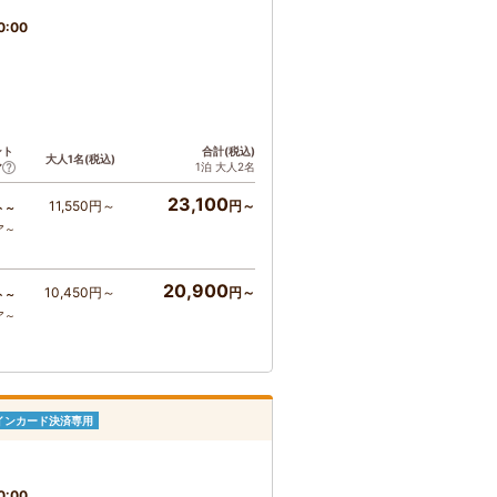
0:00
ント
合計(税込)
大人1名(税込)
1泊 大人2名
ア
23,100
11,550円～
円～
ト～
ア～
20,900
10,450円～
円～
ト～
ア～
インカード決済専用
0:00