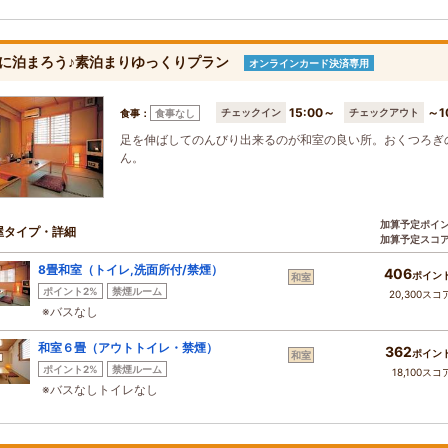
に泊まろう♪素泊まりゆっくりプラン
オンラインカード決済専用
15:00～
～1
チェックイン
チェックアウト
食事：
食事なし
足を伸ばしてのんびり出来るのが和室の良い所。おくつろぎ
ん。
加算予定ポイ
屋タイプ・詳細
加算予定スコ
8畳和室（トイレ,洗面所付/禁煙）
406
ポイン
和室
ポイント2%
禁煙ルーム
20,300スコ
※バスなし
和室６畳（アウトトイレ・禁煙）
362
ポイン
和室
ポイント2%
禁煙ルーム
18,100スコ
※バスなしトイレなし