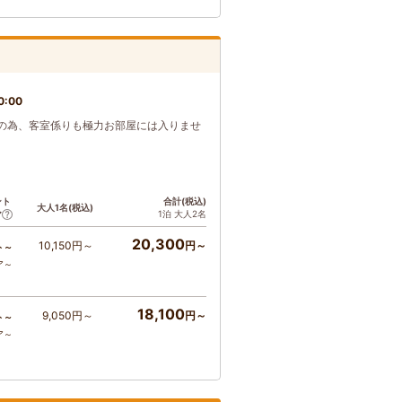
0:00
の為、客室係りも極力お部屋には入りませ
ント
合計(税込)
大人1名(税込)
1泊 大人2名
ア
20,300
10,150円～
円～
ト～
ア～
18,100
9,050円～
円～
ト～
ア～