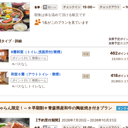
15:00～
～1
チェックイン
チェックアウト
食事：
朝のみ
朝食は体を温めて頂ける献立です
1名がこのプランを見ています
加算予定ポイ
屋タイプ・詳細
加算予定スコ
8畳和室（トイレ,洗面所付/禁煙）
462
ポイン
和室
ポイント2%
禁煙ルーム
23,100スコ
※バスなし
和室６畳（アウトトイレ・禁煙）
418
ポイン
和室
ポイント2%
禁煙ルーム
20,900スコ
※バスなしトイレなし
ゃらん限定！～☆早期割☆青森県産和牛の陶板焼き付きプラン
オンラ
【予約受付期間】
2026年7月20日～2026年10月31日
15:00～
～1
チェックイン
チェックアウト
食事：
朝・夕