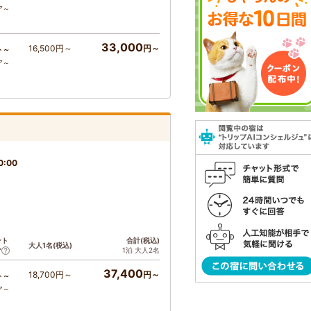
ア～
33,000
16,500円～
円～
ト～
ア～
0:00
ント
合計(税込)
大人1名(税込)
1泊 大人2名
ア
37,400
18,700円～
円～
ト～
ア～