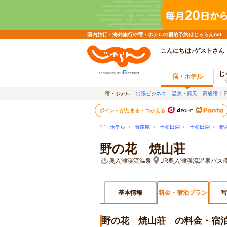
国内旅行・海外旅行や宿・ホテルの宿泊予約はじゃらんnet
こんにちは♪ゲストさん
じ
宿・ホテル
宿・ホテル
出張ビジネス
温泉・露天
高級宿
ポイントがたまる・つかえる
宿・ホテル
>
青森県
>
十和田湖
>
十和田湖
>
野
野の花 焼山荘
奥入瀬渓流温泉
JR奥入瀬渓流温泉バス
基本情報
料金・宿泊プラン
写
野の花 焼山荘 の料金・宿