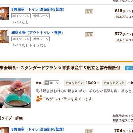
加算予定スコ
8畳和室（トイレ,洗面所付/禁煙）
616
ポイン
和室
ポイント2%
禁煙ルーム
30,800スコ
※バスなし
和室６畳（アウトトイレ・禁煙）
572
ポイン
和室
ポイント2%
禁煙ルーム
28,600スコ
※バスなしトイレなし
事会場食～スタンダードプラン☆青森県産牛＆帆立と雲丹釜飯付
オン
15:00～
～1
チェックイン
チェックアウト
食事：
朝・夕
陶板焼きはお好みの焼き加減で。柔らかい霜降り肉に箸もと
1名がこのプランを見ています
加算予定ポイ
屋タイプ・詳細
加算予定スコ
8畳和室（トイレ,洗面所付/禁煙）
704
ポイン
和室