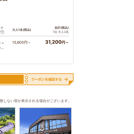
ント
合計(税込)
大人1名(税込)
1泊 大人2名
ア
31,200
15,600円～
円～
ト～
ア～
合致しない宿が表示される場合がございます。