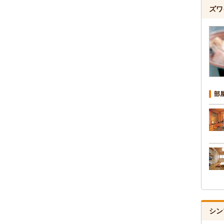
ズワ
部
シン