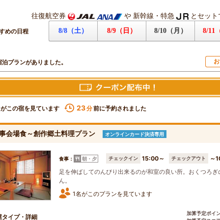
往復航空券
や
新幹線・特急
とセット
8/8（土）
8/9（日）
8/10（月）
8/1
すめの日程
お
宿泊プランがありました。
23
名がこの宿を見ています
前に予約されました
分
事会場食～創作郷土料理プラン
オンラインカード決済専用
15:00～
～1
チェックイン
チェックアウト
食事：
朝・夕
足を伸ばしてのんびり出来るのが和室の良い所。おくつろぎ
ん。
1名がこのプランを見ています
加算予定ポイ
屋タイプ・詳細