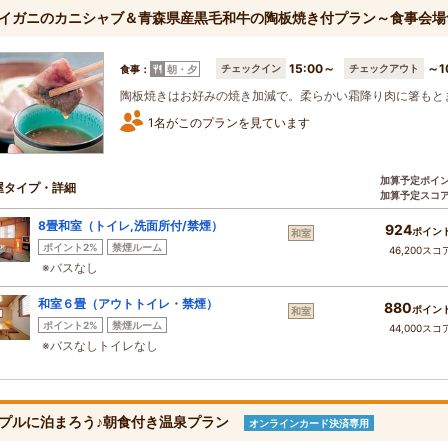
イガニのカニシャブ＆青森県産黒毛和牛の陶板焼き付プラン～食事会
15:00～
～1
チェックイン
チェックアウト
食事：
朝・夕
陶板焼きはお好みの焼き加減で。柔らかい霜降り肉に箸もと
1名がこのプランを見ています
加算予定ポイ
屋タイプ・詳細
加算予定スコ
8畳和室（トイレ,洗面所付/禁煙）
924
ポイン
和室
ポイント2%
禁煙ルーム
46,200スコ
※バスなし
和室６畳（アウトトイレ・禁煙）
880
ポイン
和室
ポイント2%
禁煙ルーム
44,000スコ
※バスなしトイレなし
プルに泊まろう♪朝食付き温泉プラン
オンラインカード決済専用