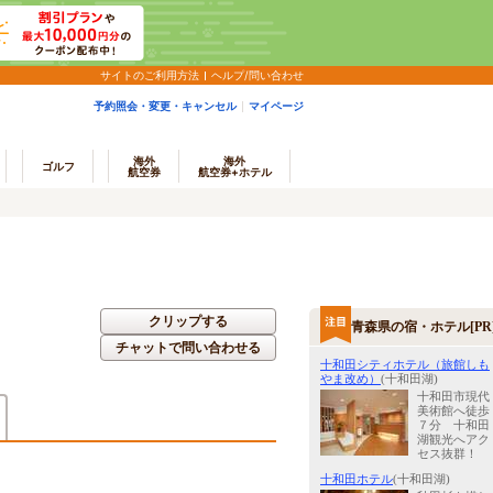
サイトのご利用方法
ヘルプ/問い合わせ
予約照会・変更・キャンセル
マイページ
海外
海外
ゴルフ
航空券
航空券+ホテル
クリップする
青森県の宿・ホテル[PR
チャットで問い合わせる
十和田シティホテル（旅館しも
やま改め）
(十和田湖)
十和田市現代
美術館へ徒歩
７分 十和田
湖観光へアク
セス抜群！
十和田ホテル
(十和田湖)