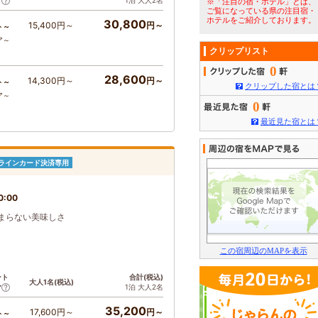
1泊 大人2名
ア
※「注目の宿・ホテル」とは、
ご覧になっている県の注目宿・
ホテルをご紹介しております。
30,800
15,400円～
円～
ト～
ア～
クリップリスト
0
28,600
14,300円～
円～
ト～
クリップした宿とは
ア～
0
最近見た宿とは
ラインカード決済専用
0:00
まらない美味しさ
この宿周辺のMAPを表示
ント
合計(税込)
大人1名(税込)
1泊 大人2名
ア
35,200
17,600円～
円～
ト～