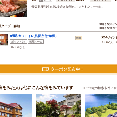
青森県産和牛の陶板焼き特製のごまだれとご一緒に！
加算予定ポイ
屋タイプ・詳細
加算予定スコ
8畳和室（トイレ,洗面所付/禁煙）
624
ポイン
和室
ポイント2%
禁煙ルーム
31,200スコ
※バスなし
宿をみた人は他にこんな宿をみています
※ご指定の検索条件に