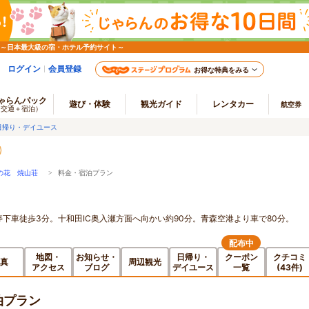
 ～日本最大級の宿・ホテル予約サイト～
ログイン
会員登録
お得な特典をみる
ゃらんパック
遊び・体験
観光ガイド
レンタカー
航空券
（交通＋宿泊）
日帰り・デイユース
の花 焼山荘
> 料金・宿泊プラン
停下車徒歩3分。十和田IC奥入瀬方面へ向かい約90分。青森空港より車で80分。
配布中
地図・
お知らせ・
日帰り・
クーポン
クチコミ
真
周辺観光
アクセス
ブログ
デイユース
一覧
(43件)
泊プラン